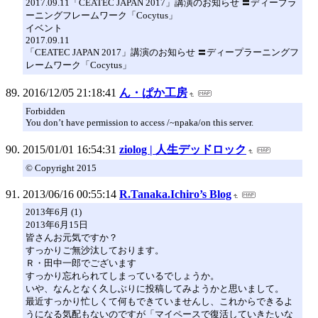
2017.09.11「CEATEC JAPAN 2017」講演のお知らせ 〓ディープラ
ーニングフレームワーク「Cocytus」
イベント
2017.09.11
「CEATEC JAPAN 2017」講演のお知らせ 〓ディープラーニングフ
レームワーク「Cocytus」
2016/12/05 21:18:41
ん・ぱか工房
Forbidden
You don’t have permission to access /~npaka/on this server.
2015/01/01 16:54:31
ziolog | 人生デッドロック
© Copyright 2015
2013/06/16 00:55:14
R.Tanaka.Ichiro’s Blog
2013年6月 (1)
2013年6月15日
皆さんお元気ですか？
すっかりご無沙汰しております。
Ｒ・田中一郎でございます
すっかり忘れられてしまっているでしょうか。
いや、なんとなく久しぶりに投稿してみようかと思いまして。
最近すっかり忙しくて何もできていませんし、これからできるよ
うになる気配もないのですが「マイペースで復活していきたいな