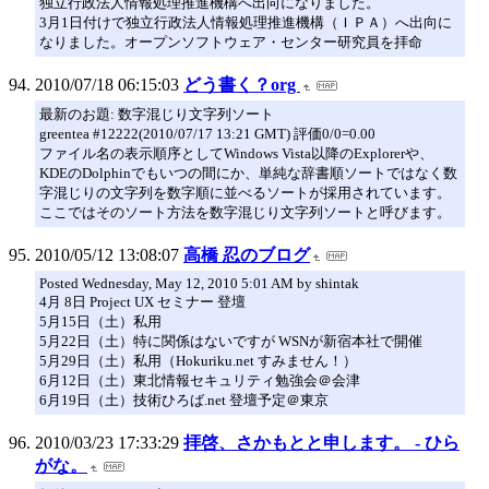
独立行政法人情報処理推進機構へ出向になりました。
3月1日付けで独立行政法人情報処理推進機構（ＩＰＡ）へ出向に
なりました。オープンソフトウェア・センター研究員を拝命
2010/07/18 06:15:03
どう書く？org
最新のお題: 数字混じり文字列ソート
greentea #12222(2010/07/17 13:21 GMT) 評価0/0=0.00
ファイル名の表示順序としてWindows Vista以降のExplorerや、
KDEのDolphinでもいつの間にか、単純な辞書順ソートではなく数
字混じりの文字列を数字順に並べるソートが採用されています。
ここではそのソート方法を数字混じり文字列ソートと呼びます。
2010/05/12 13:08:07
高橋 忍のブログ
Posted Wednesday, May 12, 2010 5:01 AM by shintak
4月 8日 Project UX セミナー 登壇
5月15日（土）私用
5月22日（土）特に関係はないですが WSNが新宿本社で開催
5月29日（土）私用（Hokuriku.net すみません！）
6月12日（土）東北情報セキュリティ勉強会＠会津
6月19日（土）技術ひろば.net 登壇予定＠東京
2010/03/23 17:33:29
拝啓、さかもとと申します。 - ひら
がな。