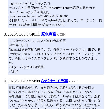
_ ghostty+herdr+ヒラギノ丸ゴ
セコンさんの日記ほか各所でghosttyやherdrの言及を見たので、
iTerm2+cmuxから乗り換えた。
https://secon.dev/entry/2026/07/08/210000/
今日聞いたrebuild.fm 430 でもherdrの話があって、エージェント同
士でCLIで話せる機能が紹介されていて、
2026/08/05 17:40:11
原水商店
【スターバックス】エスパル仙台本館店
2026年8月5日
仙台には過去何度も来ていて、当然スターバックスにも来ている
はずなのですが、それはスタンプが始まる前でした。ということ
で、今回ようやくスタンプとメダルを獲得することができまし
た。
#スターバックス#宮城県
グルメ
2026/08/04 23:24:08
ながせのチラ裏
書店で背表紙を見て、また読みたい気持ちが起こるのを待つ
買ってみたい本はたくさんある。読める本はそんなにない。
毎年誕生日に母親から来るはずのメールが今年は来なくて、ああ
ついにボケたかな、祖母を見送って四十九日も終わって張りがな
くなったのかなと思っていたら、私が気づいていないだけでちゃ