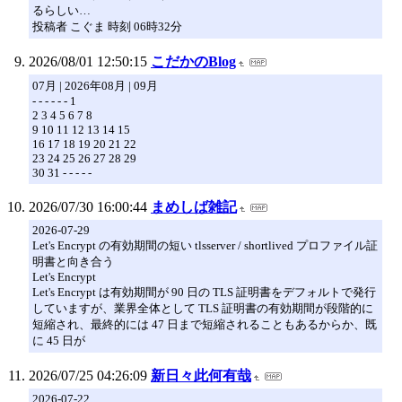
るらしい…
投稿者 こぐま 時刻 06時32分
2026/08/01 12:50:15
こだかのBlog
07月 | 2026年08月 | 09月
- - - - - - 1
2 3 4 5 6 7 8
9 10 11 12 13 14 15
16 17 18 19 20 21 22
23 24 25 26 27 28 29
30 31 - - - - -
2026/07/30 16:00:44
まめしば雑記
2026-07-29
Let's Encrypt の有効期間の短い tlsserver / shortlived プロファイル証
明書と向き合う
Let's Encrypt
Let's Encrypt は有効期間が 90 日の TLS 証明書をデフォルトで発行
していますが、業界全体として TLS 証明書の有効期間が段階的に
短縮され、最終的には 47 日まで短縮されることもあるからか、既
に 45 日が
2026/07/25 04:26:09
新日々此何有哉
2026-07-22