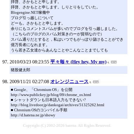
拝啓、さかもとと申します。
拝啓、さかもとと申します。しりとりをしていた。
Blogengine.NET稼働中
ブログ引っ越しについて
どーも。さかもとと申します。
余りにもコメントスパムが多いのでブログを引っ越しました。
（こちらのブログのスパム対策きのーが貧弱なので）
スパム通りだとすると，私はいつでもがっぽり儲けることができ
億万長者になれます。
うら若き乙女達からあんなことやこんなことまでしても
2010/03/23 08:23:55
平々毎々 (Hey hey, My my)
猪股健太郎
2009/11/21 02:27:08
オレンジニュース
■ Google、「Chromium OS」を公開
http://www.publickey.jp/blog/09/chrome_os.html
■ シャットダウンも日本語入力もできない?
http://blog.livedoor.jp/dankogai/archives/51325262.html
■ Chronium OSのコンパイル手順
http://d.hatena.ne.jp/showy
Copyright (C) 2002-2026 hatena. All Rights Reserved.