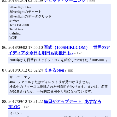
2018/12/14 02:52:59
デビッド・クーニング
Silverlight Day
Silverlightのチャート
Silverlightのデータグリッド
surface
Tech Ed 2008
TechDays
training
WDP
2018/09/02 17:55:10
百式（100SHIKI.COM） - 世界のア
イディアを今日も明日も明後日も -
2000年から日替わりでドットコムを紹介しつづけた『100SHIKI』
2018/01/12 03:52:24
まさるblog
サーバー エラー
404 - ファイルまたはディレクトリが見つかりません。
検索中のリソースは削除された可能性があります。または、名前
が変更されたか、一時的に使用不可能になっています。
2017/09/12 13:21:22
毎日がアップデート | あすなろ
BLOG
イベント