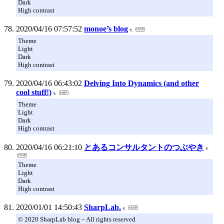
Dark
High contrast
2020/04/16 07:57:52
monoe’s blog
Theme
Light
Dark
High contrast
2020/04/16 06:43:02
Delving Into Dynamics (and other
cool stuff!)
Theme
Light
Dark
High contrast
2020/04/16 06:21:10
とあるコンサルタントのつぶやき
Theme
Light
Dark
High contrast
2020/01/01 14:50:43
SharpLab.
© 2020 SharpLab blog – All rights reserved