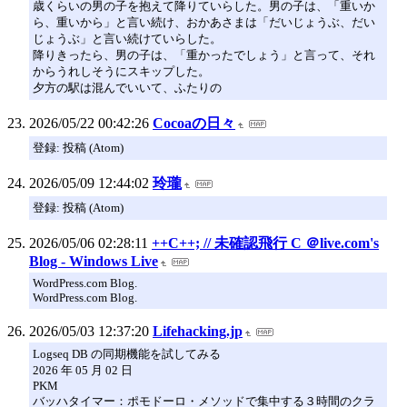
歳くらいの男の子を抱えて降りていらした。男の子は、「重いか
ら、重いから」と言い続け、おかあさまは「だいじょうぶ、だい
じょうぶ」と言い続けていらした。
降りきったら、男の子は、「重かったでしょう」と言って、それ
からうれしそうにスキップした。
夕方の駅は混んでいいて、ふたりの
2026/05/22 00:42:26
Cocoaの日々
登録: 投稿 (Atom)
2026/05/09 12:44:02
玲瓏
登録: 投稿 (Atom)
2026/05/06 02:28:11
++C++; // 未確認飛行 C ＠live.com's
Blog - Windows Live
WordPress.com Blog.
WordPress.com Blog.
2026/05/03 12:37:20
Lifehacking.jp
Logseq DB の同期機能を試してみる
2026 年 05 月 02 日
PKM
バッハタイマー：ポモドーロ・メソッドで集中する３時間のクラ