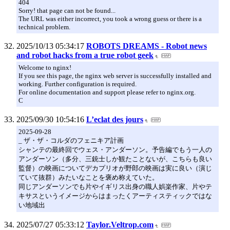
404
Sorry! that page can not be found...
The URL was either incorrect, you took a wrong guess or there is a
technical problem.
2025/10/13 05:34:17
ROBOTS DREAMS - Robot news
and robot hacks from a true robot geek
Welcome to nginx!
If you see this page, the nginx web server is successfully installed and
working. Further configuration is required.
For online documentation and support please refer to nginx.org.
C
2025/09/30 10:54:16
L’eclat des jours
2025-09-28
_ ザ・ザ・コルダのフェニキア計画
シャンテの最終回でウェス・アンダーソン。予告編でもう一人の
アンダーソン（多分、三銃士しか観たことないが、こちらも良い
監督）の映画についてデカプリオが野郎の映画は実に良い（演じ
ていて抜群）みたいなことを褒め称えていた。
同じアンダーソンでも片やイギリス出身の職人娯楽作家、片やテ
キサスというイメージからはまったくアーティスティックではな
い地域出
2025/07/27 05:33:12
Taylor.Veltrop.com