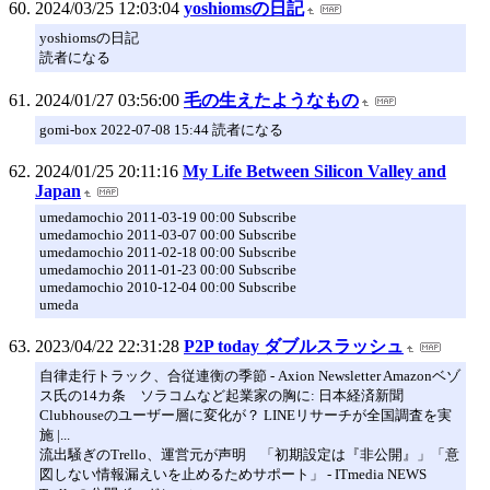
2024/03/25 12:03:04
yoshiomsの日記
yoshiomsの日記
読者になる
2024/01/27 03:56:00
毛の生えたようなもの
gomi-box 2022-07-08 15:44 読者になる
2024/01/25 20:11:16
My Life Between Silicon Valley and
Japan
umedamochio 2011-03-19 00:00 Subscribe
umedamochio 2011-03-07 00:00 Subscribe
umedamochio 2011-02-18 00:00 Subscribe
umedamochio 2011-01-23 00:00 Subscribe
umedamochio 2010-12-04 00:00 Subscribe
umeda
2023/04/22 22:31:28
P2P today ダブルスラッシュ
自律走行トラック、合従連衡の季節 - Axion Newsletter Amazonベゾ
ス氏の14カ条 ソラコムなど起業家の胸に: 日本経済新聞
Clubhouseのユーザー層に変化が？ LINEリサーチが全国調査を実
施 |...
流出騒ぎのTrello、運営元が声明 「初期設定は『非公開』」「意
図しない情報漏えいを止めるためサポート」 - ITmedia NEWS