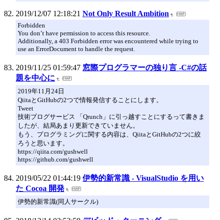
2019/12/07 12:18:21
Not Only Result Ambition
Forbidden
You don’t have permission to access this resource.
Additionally, a 403 Forbidden error was encountered while trying to
use an ErrorDocument to handle the request.
2019/11/25 01:59:47
窓際プログラマーの独り言 -C#の話
題を中心に
2019年11月24日
QiitaとGitHubの2つで情報発信することにします。
Tweet
技術ブログサービス 「Qrunch」に引っ越すことにするって書きま
したが、結局あまり更新できていません。
もう、プログラミングに関する内容は、QiitaとGitHubの2つに絞
ろうと思います。
https://qiita.com/gushwell
https://github.com/gushwell
2019/05/22 01:44:19
伊勢的新常識 - VisualStudio を用い
た Cocoa 開発
伊勢的新常識(同人サークル)