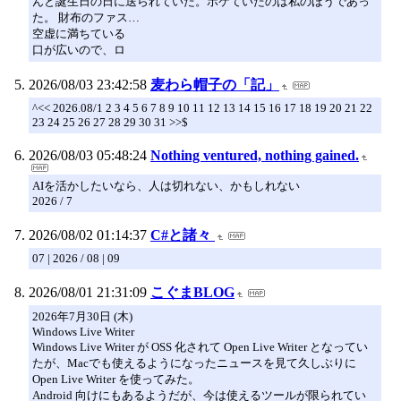
んと誕生日の日に送られていた。ボケていたのは私のほうであっ
た。 財布のファス…
空虚に満ちている
口が広いので、ロ
2026/08/03 23:42:58
麦わら帽子の「記」
^<< 2026.08/1 2 3 4 5 6 7 8 9 10 11 12 13 14 15 16 17 18 19 20 21 22
23 24 25 26 27 28 29 30 31 >>$
2026/08/03 05:48:24
Nothing ventured, nothing gained.
AIを活かしたいなら、人は切れない、かもしれない
2026 / 7
2026/08/02 01:14:37
C#と諸々
07 | 2026 / 08 | 09
2026/08/01 21:31:09
こぐまBLOG
2026年7月30日 (木)
Windows Live Writer
Windows Live Writer が OSS 化されて Open Live Writer となってい
たが、Macでも使えるようになったニュースを見て久しぶりに
Open Live Writer を使ってみた。
Android 向けにもあるようだが、今は使えるツールが限られてい