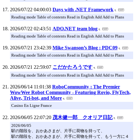
2026/07/22 04:00:03
Days with .NET Framework
Reading mode Table of contents Read in English Add Add to Plans
2026/07/22 02:43:51
ADO.NET team blog
Reading mode Table of contents Read in English Add Add to Plans
2026/07/21 23:42:39
Mike Swanson’s Blog : PDC09
Reading mode Table of contents Read in English Add Add to Plans
2026/07/21 22:59:07
こだかたろうです
Reading mode Table of contents Read in English Add Add to Plans
2026/06/14 11:01:38
RoboCommunity : The Premier
WowWee Robot Community - Featuring Rovio, FlyTech,
Alive, Tri-bot, and More
Casino En Ligne France
2026/06/05 22:07:20
茂木健一郎 クオリア日記
2026/06/05
駅の階段を、おかあさまが、片手に荷物を持って、
駅の階段を、おかあさまが、片手に荷物を持って、もう一方に４