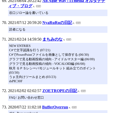
2021/08/04 20:22:42
An Agile Way : ITmedia オルタナテ
ィブ・ブログ
谷口ジロー論を書いている
2021/07/12 20:59:20
NyaRuRuの日記
読者になる
2021/02/24 14:59:50
まちみのな
NEW ENTRIES
C#で文字認識を行う (07/21)
C#でPowerPointファイルを画像として保存する (06/30)
グラフで見る動画投稿の傾向 - アイドルマスター編 (06/09)
グラフで見る動画投稿の傾向 - VOCALOID編 (06/08)
秋月 ＧＰＳレシーバモジュールキット 組み立てのポイント
(03/30)
うｐ主向けツールまとめ (03/23)
dsPIC30F
2021/02/02 02:02:57
ZOETROPEの日記
FAQ / お問い合わせ窓口
2020/07/22 11:02:18
BufferOverrun