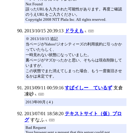
Not Found
誤ったURLを入力された可能性があります。再度ご確認
のうえURLをご入力ください。
Copyright 2008 NTT Plala Inc. All rights reserved.
2013/10/15 20:39:13
ドラえも
※ 2013/10/15 追記
当ページがYahoo!ジオシティーズの利用規約に引っかか
っていたらしく、
一時見れない状態になっていました。
裏ページがマズかったかと思い、そちらは現在削除して
いますが、
この状態でまた消えてしまった場合、もう一度復旧させ
るかは未定です。
2013/09/11 00:59:16
すぱイしー ているず
支倉
凍砂
2013年09月 ( 4 )
2013/07/01 18:58:20
テキストサイト（仮）ブロ
グ
すなふ
Bad Request
Your browser sent a request that this server could not