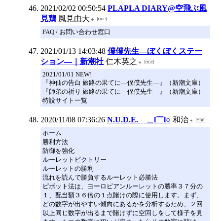
2021/02/02 00:50:54
PLAPLA DIARY@空飛ぶ風
見鶏
風見由大
FAQ / お問い合わせ窓口
2021/01/13 14:03:48
僕僕先生―ぼくぼくステー
ション―｜新潮社
仁木英之
2021/01/01 NEW!
『神仙の告白 旅路の果てに―僕僕先生―』（新潮文庫）
『師弟の祈り 旅路の果てに―僕僕先生―』（新潮文庫）
特設サイト一覧
2020/11/08 07:36:26
N.U.D.E. ＿l￣l○
和治
ホーム
勝利方法
防御を強化
ルーレットビクトリー
ルーレットの勝利
流れを読んで勝負するルーレット必勝法
ピボット法は、ヨーロピアンルーレットの勝率３７分の
１、配当額３６倍の１点賭けの際に使用します。まず、
どの数字が出やすい傾向にあるかを分析するため、２回
以上同じ数字が出るまで賭けずに空回しをして様子を見