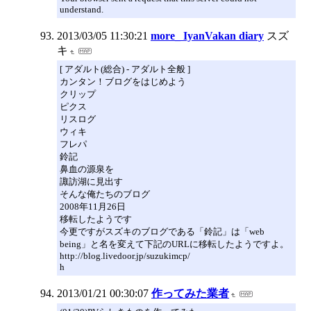
understand.
2013/03/05 11:30:21
more_ IyanVakan diary
スズ
キ
[ アダルト(総合) - アダルト全般 ]
カンタン！ブログをはじめよう
クリップ
ピクス
リスログ
ウィキ
フレパ
鈴記
鼻血の源泉を
諏訪湖に見出す
そんな俺たちのブログ
2008年11月26日
移転したようです
今更ですがスズキのブログである「鈴記」は「web
being」と名を変えて下記のURLに移転したようですよ。
http://blog.livedoor.jp/suzukimcp/
h
2013/01/21 00:30:07
作ってみた業者