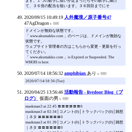
ます。１つの数字に狙いが定まったらその数字に賭け
て、３６倍の配当を狙います。３６回目までにそ
2020/09/15 10:49:19
人外魔境／原子番号47
47AgDragon
ドメインが無効な状態です。
「 www.akumakko.com 」のページは、ドメインが無効な
状態です。
ウェブサイト管理者の方はこちらから変更・更新を行っ
てください。
「 www.akumakko.com 」is Expired or Suspended. The
WHOIS is here.
2020/07/14 18:56:32
amphibian
あり
2020/07/14/18:56 (Tue)
2020/04/25 13:56:46
活動報告 - livedoor Blog（ブ
ログ）
仮面の男
maskman3 at 22:45 〓〓〓〓〓〓0
maskman3 at 02:34│コメント(0)│トラックバック(0)│雑想
｜ネタ 〓〓〓〓〓〓0
maskman3 at 01:39│コメント(0)│トラックバック(0)│雑想
｜ネタ 〓〓〓〓〓〓0