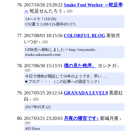
2017/10/26 23:29:22
Snake Foot Worker ～蛇足亭
～
蛇足せんたろう
14へイケ！(10/26)
C92夏コミ(08/12)-酉年(01/27)
2017/08/03 18:15:56
COLORFUL BLOG
美弥月
いつか
LINK先へ移転しました⇒ http://miyatsuki-
itsuka.sakuraweb.com/
2017/06/30 15:13:51
僕の見た秩序。
ヨシナガ
今日で僕秩が開設して16年のようです。早い…。
■ ブログ・・・ （この記事への固定リンク）
2017/05/25 20:12:14
GRANADA LEVEL9
黒星紅
白
2017年05月 (2)
2017/03/21 23:20:03
月夜の寝言です♪
新城月夜
403 Error