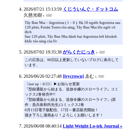
2026/07/21 15:13:59
くじういんぐ・ドットコム
久慈光樹
Tây Ban Nha – Argentina ( 1 – 0 ): Hạ 10 người Argentina sau
120 phút, Ferrán Torres tỏa sáng, Tây Ban Nha lên ngôi vô
địch
Sau 120 phút, Tây Ban Nha đánh bại Argentina bởi khoảnh
khắc tỏa sáng của Fe
2026/07/02 19:35:38
がらくたにっき
この広告は、90日以上更新していないブログに表示して
います。
2026/06/26 02:27:48
[ivycrown]
ゑむ
〔last up：6/23〕▶お知らせ更新
『型録通販から始まる、追放令嬢のスローライフ』コミ
ックス2巻発売中!!
『型録通販から始まる、追放令嬢のスローライフ』(原
作：呑兵衛和尚先生)コミックス2巻
6月15日電子版配信、17日～書店販売開始！
描き下ろし漫画あり！よろしくお願いします！
2026/06/08 08:40:14
Light Weight Lo-tek Journal »