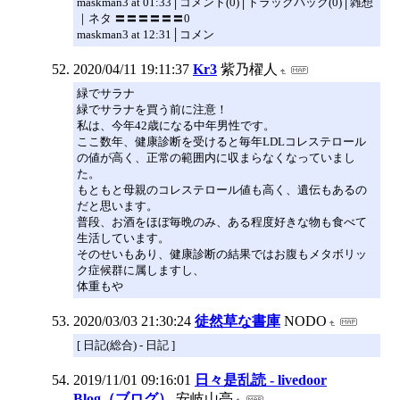
maskman3 at 01:33│コメント(0)│トラックバック(0)│雑想
｜ネタ 〓〓〓〓〓〓0
maskman3 at 12:31│コメン
2020/04/11 19:11:37
Kr3
紫乃櫂人
緑でサラナ
緑でサラナを買う前に注意！
私は、今年42歳になる中年男性です。
ここ数年、健康診断を受けると毎年LDLコレステロール
の値が高く、正常の範囲内に収まらなくなっていまし
た。
もともと母親のコレステロール値も高く、遺伝もあるの
だと思います。
普段、お酒をほぼ毎晩のみ、ある程度好きな物も食べて
生活しています。
そのせいもあり、健康診断の結果ではお腹もメタボリッ
ク症候群に属しますし、
体重もや
2020/03/03 21:30:24
徒然草な書庫
NODO
[ 日記(総合) - 日記 ]
2019/11/01 09:16:01
日々是乱読 - livedoor
Blog（ブログ）
安岐山亮