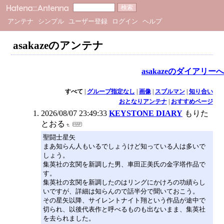
アンテナ
シンプル
ユーザー登録
ログイン
ヘルプ
asakazeのアンテナ
asakazeのダイアリーへ
すべて
|
グループ指定なし
|
画像
|
スブルマン
|
知り合い
おとなりアンテナ
|
おすすめページ
2026/08/07 23:49:33
KEYSTONE DIARY
もりた
とおる
聖闘士星矢
まあ知らん人もいるでしょうけど知っている人は多いで
しょう。
集英社の玄関を新調した男、車田正美氏の金字塔作品で
す。
集英社の玄関を新調したのはリングにかけろの功績らし
いですが、詳細は知らんので話半分で聞いておこう。
その星矢以降、サイレントナイト翔という作品が途中で
切られ、以後代表作と呼べるものも出ないまま、集英社
を去られました。