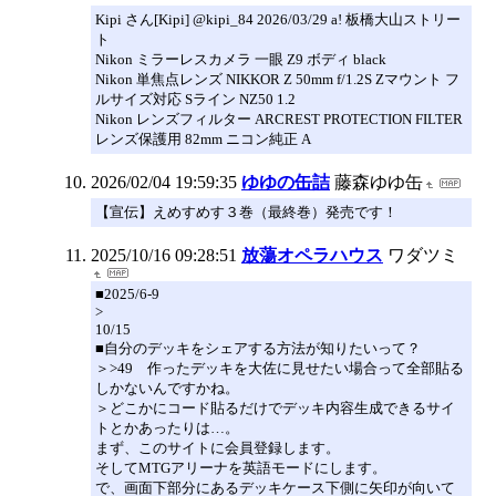
Kipi さん[Kipi] @kipi_84 2026/03/29 a! 板橋大山ストリー
ト
Nikon ミラーレスカメラ 一眼 Z9 ボディ black
Nikon 単焦点レンズ NIKKOR Z 50mm f/1.2S Zマウント フ
ルサイズ対応 Sライン NZ50 1.2
Nikon レンズフィルター ARCREST PROTECTION FILTER
レンズ保護用 82mm ニコン純正 A
2026/02/04 19:59:35
ゆゆの缶詰
藤森ゆゆ缶
【宣伝】えめすめす３巻（最終巻）発売です！
2025/10/16 09:28:51
放蕩オペラハウス
ワダツミ
■2025/6-9
>
10/15
■自分のデッキをシェアする方法が知りたいって？
＞>49 作ったデッキを大佐に見せたい場合って全部貼る
しかないんですかね。
＞どこかにコード貼るだけでデッキ内容生成できるサイ
トとかあったりは…。
まず、このサイトに会員登録します。
そしてMTGアリーナを英語モードにします。
で、画面下部分にあるデッキケース下側に矢印が向いて