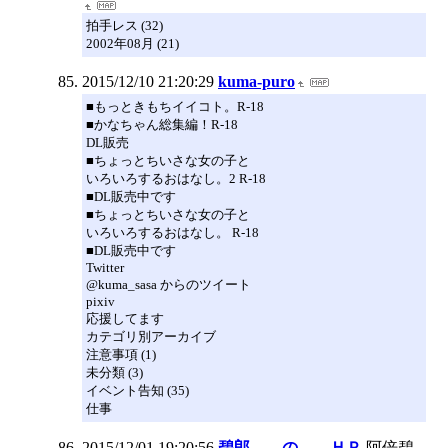
拍手レス (32)
2002年08月 (21)
2015/12/10 21:20:29
kuma-puro
■もっときもちイイコト。R-18
■かなちゃん総集編！R-18
DL販売
■ちょっとちいさな女の子と
いろいろするおはなし。2 R-18
■DL販売中です
■ちょっとちいさな女の子と
いろいろするおはなし。 R-18
■DL販売中です
Twitter
@kuma_sasa からのツイート
pixiv
応援してます
カテゴリ別アーカイブ
注意事項 (1)
未分類 (3)
イベント告知 (35)
仕事
2015/12/01 19:20:56
碧郎 の ＨＰ
阿倍碧