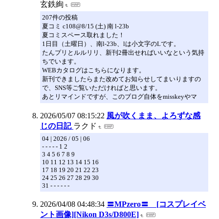
玄鉄絢
207件の投稿
夏コミ c108@8/15 (土) 南 l-23b
夏コミスペース取れました！
1日目（土曜日）、南l-23b、lは小文字のLです。
たんプリとルルリリ、新刊2冊出せればいいなという気持
ちでいます。
WEBカタログはこちらになります。
新刊できましたらまた改めてお知らせしてまいりますの
で、SNS等ご覧いただければと思います。
あとリマインドですが、このブログ自体をmisskeyやマ
2026/05/07 08:15:22
風が吹くまま、よろずな感
じの日記
ラクド
04 | 2026 / 05 | 06
- - - - - 1 2
3 4 5 6 7 8 9
10 11 12 13 14 15 16
17 18 19 20 21 22 23
24 25 26 27 28 29 30
31 - - - - - -
2026/04/08 04:48:34
〓MPzero〓 [コスプレイベ
ント画像][Nikon D3s/D800E]