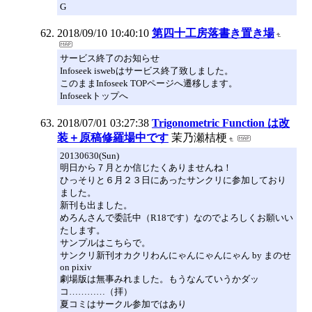
G
2018/09/10 10:40:10
第四十工房落書き置き場
サービス終了のお知らせ
Infoseek iswebはサービス終了致しました。
このままInfoseek TOPページへ遷移します。
Infoseekトップへ
2018/07/01 03:27:38
Trigonometric Function は改
装＋原稿修羅場中です
茉乃瀬桔梗
20130630(Sun)
明日から７月とか信じたくありませんね！
ひっそりと６月２３日にあったサンクリに参加しており
ました。
新刊も出ました。
めろんさんで委託中（R18です）なのでよろしくお願いい
たします。
サンプルはこちらで。
サンクリ新刊オカクリわんにゃんにゃんにゃん by まのせ
on pixiv
劇場版は無事みれました。もうなんていうかダッ
コ…………（拝）
夏コミはサークル参加ではあり