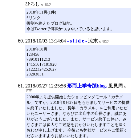
ひろし
2018年11月(1件)
*リンク
役割を終えたブログ跡地。
今はTwitterで何事かつぶやいていると思います。
2018/10/03 13:14:04
- s l i d e -
涼末
2018年10月
123456
78910111213
14151617181920
21222324252627
28293031
2018/09/27 12:25:56
形而上学奇蹟blog.
風見周
2006年より提供開始したショッピングモール「カラメ
ル」ですが、2018年9月27日をもちましてサービスの提供
を終了いたしました。 長年「カラメル」をご利用いただ
いたユーザーさま、ならびに出店中の店長さま、誠にあ
りがとうございました。また、サービス終了に伴い、み
なさまには多大なご迷惑をおかけいたしますことを深く
おわび申し上げます。 今後とも弊社サービスをご愛顧く
ださいますようお願いいたします。