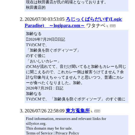
現在は秋田書店が氏の戦場となっております。
秋田書店的
2026/07/30 03:53:05
ろじっくぱらだいす(Logic
Paradise) ～logipara.com～
ワタナベ
加齢なる
2026年7月29日日記
TVのCMで、
「加齢臭を防ぐボディソープ」
のすぐ後に
「おいしいカレー」
のCMが流れてて、音だけ聞いてると加齢もカレーも同じ
に聞こえるので、これカレー側は被害うけてません？余
計な印象与えちゃってません？と思いつつ、普通にカレ
ーが食べたくなりました。加齢。
2026年7月29日 : 日記
加齢なる
TVのCMで、 「加齢臭を防ぐボディソープ」 のすぐ後に
2026/07/26 22:58:09
東方蒐集所
Find information, resources and relevant links for
sillyrice.org.
This domain may be for sale.
Terms of Service | Privacy Policy