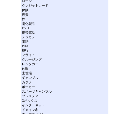
ローン
クレジットカード
保険
投資
株
電化製品
DVD
携帯電話
デジカメ
電話
PDA
旅行
フライト
クルージング
レンタカー
休暇
土壇場
ギャンブル
カジノ
ポーカー
スポーツギャンブル
プレステ２
Xボックス
インターネット
ドメイン名