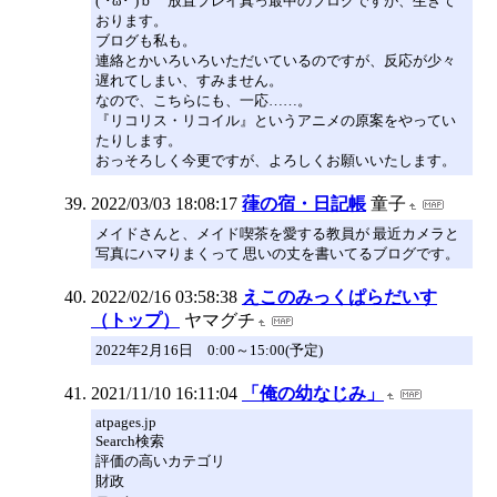
(´･ω･`)ｂ 放置プレイ真っ最中のブログですが、生きて
おります。
ブログも私も。
連絡とかいろいろいただいているのですが、反応が少々
遅れてしまい、すみません。
なので、こちらにも、一応……。
『リコリス・リコイル』というアニメの原案をやってい
たりします。
おっそろしく今更ですが、よろしくお願いいたします。
2022/03/03 18:08:17
葎の宿・日記帳
童子
メイドさんと、メイド喫茶を愛する教員が 最近カメラと
写真にハマりまくって 思いの丈を書いてるブログです。
2022/02/16 03:58:38
えこのみっくぱらだいす
（トップ）
ヤマグチ
2022年2月16日 0:00～15:00(予定)
2021/11/10 16:11:04
「俺の幼なじみ」
atpages.jp
Search検索
評価の高いカテゴリ
財政