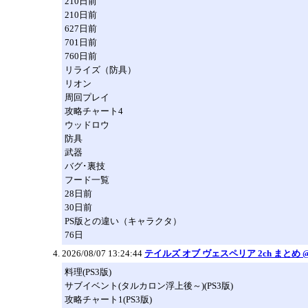
210日前
210日前
627日前
701日前
760日前
リライズ（防具）
リオン
周回プレイ
攻略チャート4
ウッドロウ
防具
武器
バグ･裏技
フード一覧
28日前
30日前
PS版との違い（キャラクタ）
76日
2026/08/07 13:24:44
テイルズ オブ ヴェスペリア 2ch まとめ @
料理(PS3版)
サブイベント(タルカロン浮上後～)(PS3版)
攻略チャート1(PS3版)