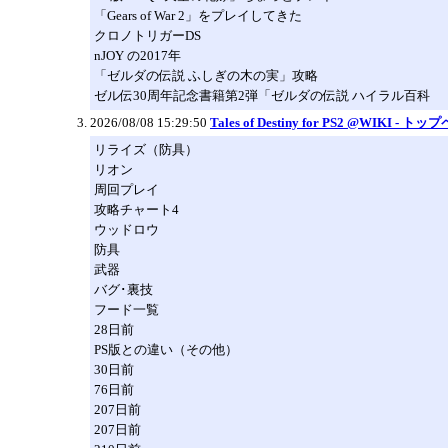
「Gears of War 2」をプレイしてきた
クロノトリガーDS
nJOY の2017年
「ゼルダの伝説 ふしぎの木の実」攻略
ゼル伝30周年記念書籍第2弾「ゼルダの伝説 ハイラル百科
2026/08/08 15:29:50
Tales of Destiny for PS2 @WIKI - ト
リライズ（防具）
リオン
周回プレイ
攻略チャート4
ウッドロウ
防具
武器
バグ･裏技
フード一覧
28日前
PS版との違い（その他）
30日前
76日前
207日前
207日前