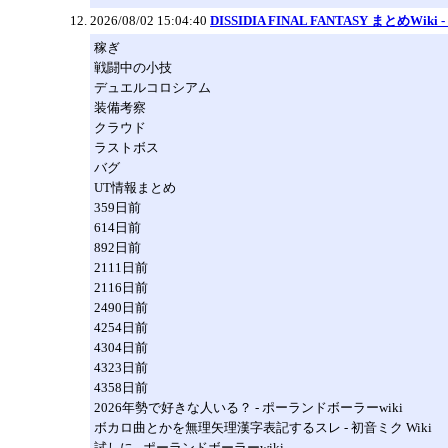
2026/08/02 15:04:40
DISSIDIA FINAL FANTASY まとめWik
稼ぎ
戦闘中の小技
デュエルコロシアム
装備考察
クラウド
ラストボス
バグ
UT情報まとめ
359日前
614日前
892日前
2111日前
2116日前
2490日前
4254日前
4304日前
4323日前
4358日前
2026年勢で好きな人いる？ - ポーランドボーラーwiki
ボカロ曲とかを無理矢理漢字表記するスレ - 初音ミク Wiki
試しに - ポーランドボーラーwiki