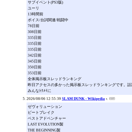
サブイベント(PS3版)
ユーリ
13時間前
ボイス/台詞関連/戦闘中
78日前
308日前
335日前
335日前
335日前
342日前
345日前
350日前
353日前
全体掲示板スレッドランキング
昨日アクセスの多かった掲示板スレッドランキングです。話
みんなﾄｸﾒｲに
2026/08/06 12:55:39
SLAM DUNK - Wikipedia
ゼヴォリューション
ビートブレイク
ベストアドベンチャー
LAST EVOLUTION製
THE BEGINNING製