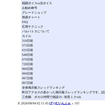
戦闘ボイスor没ボイス
お勧め称号
グレードショップ
簡易チャート
FAQ
応用テクニック
バルバトスについて
カイル
310日前
573日前
635日前
648日前
670日前
728日前
966日前
966日前
967日前
967日前
全体掲示板スレッドランキング
昨日アクセスの多かった掲示板スレッドランキングです。話
三色鵺 ボカロ仲間で雑談16 - 初音ミクwik
2026/08/04 02:11:45
げーむいんふぉ