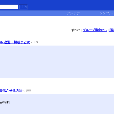
アンテナ
シンプル
すべて
|
グループ指定なし
|
日
ル 改造・解析まとめ
んで表示させる方法
果が判明