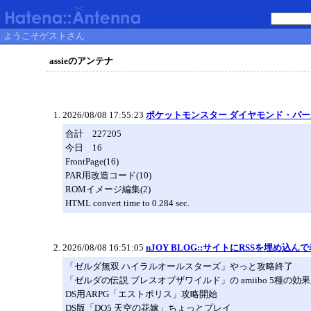
ようこそゲストさん
assieのアンテナ
2026/08/08 17:55:23
ポケットモンスター ダイヤモンド・パー
合計 227205
今日 16
FrontPage(16)
PAR用改造コード(10)
ROMイメージ編集(2)
HTML convert time to 0.284 sec.
2026/08/08 16:51:05
nJOY BLOG::サイトにRSSを埋め込
「ゼルダ無双 ハイラルオールスターズ」やっと攻略終了
「ゼルダの伝説 ブレスオブザワイルド」の amiibo 5種の効
DS用ARPG「エストポリス」攻略開始
DS版「DQ5 天空の花嫁」ちょっとプレイ