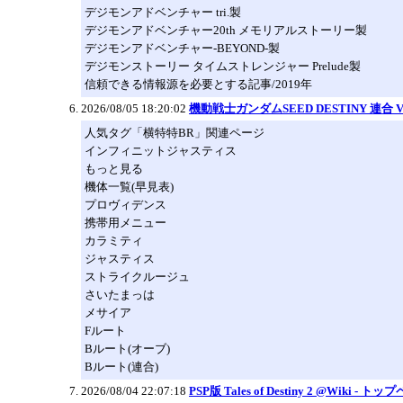
デジモンアドベンチャー tri.製
デジモンアドベンチャー20th メモリアルストーリー製
デジモンアドベンチャー-BEYOND-製
デジモンストーリー タイムストレンジャー Prelude製
信頼できる情報源を必要とする記事/2019年
2026/08/05 18:20:02
機動戦士ガンダムSEED DESTINY 連合 VS.
人気タグ「横特特BR」関連ページ
インフィニットジャスティス
もっと見る
機体一覧(早見表)
プロヴィデンス
携帯用メニュー
カラミティ
ジャスティス
ストライクルージュ
さいたまっは
メサイア
Fルート
Bルート(オーブ)
Bルート(連合)
2026/08/04 22:07:18
PSP版 Tales of Destiny 2 @Wiki - ト