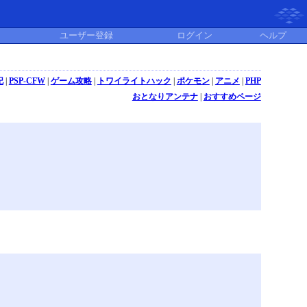
ユーザー登録
ログイン
ヘルプ
記
|
PSP-CFW
|
ゲーム攻略
|
トワイライトハック
|
ポケモン
|
アニメ
|
PHP
おとなりアンテナ
|
おすすめページ