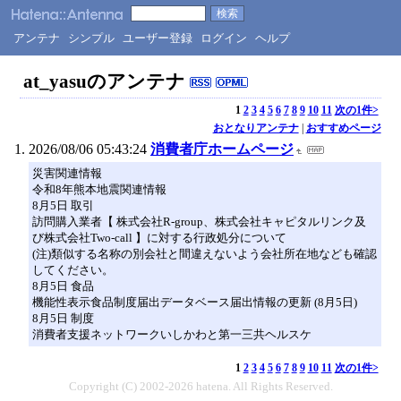
アンテナ
シンプル
ユーザー登録
ログイン
ヘルプ
at_yasuのアンテナ
1
2
3
4
5
6
7
8
9
10
11
次の1件>
おとなりアンテナ
|
おすすめページ
2026/08/06 05:43:24
消費者庁ホームページ
災害関連情報
令和8年熊本地震関連情報
8月5日 取引
訪問購入業者【 株式会社R-group、株式会社キャピタルリンク及
び株式会社Two-call 】に対する行政処分について
(注)類似する名称の別会社と間違えないよう会社所在地なども確認
してください。
8月5日 食品
機能性表示食品制度届出データベース届出情報の更新 (8月5日)
8月5日 制度
消費者支援ネットワークいしかわと第一三共ヘルスケ
1
2
3
4
5
6
7
8
9
10
11
次の1件>
Copyright (C) 2002-2026 hatena. All Rights Reserved.