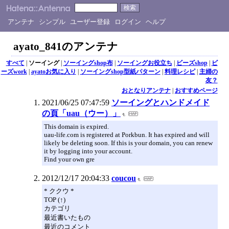
アンテナ
シンプル
ユーザー登録
ログイン
ヘルプ
ayato_841のアンテナ
すべて
|
ソーイング
|
ソーイングshop布
|
ソーイングお役立ち
|
ビーズshop
|
ビ
ーズwork
|
ayatoお気に入り
|
ソーイングshop型紙パターン
|
料理レシピ
|
主婦の
友？
おとなりアンテナ
|
おすすめページ
2021/06/25 07:47:59
ソーイングとハンドメイド
の頁「uau（ウー）」
This domain is expired.
uau-life.com is registered at Porkbun. It has expired and will
likely be deleting soon. If this is your domain, you can renew
it by logging into your account.
Find your own gre
2012/12/17 20:04:33
coucou
* ククウ *
TOP (↑)
カテゴリ
最近書いたもの
最近のコメント