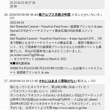
22 23 24 25 26 27 28
29 30
2026/05/28 06:30:44
南アルプス天然少年団
メロンとかいろいろ
2022-04-26
Idol Thankuful Carnival～VenusFort Final Event～放課後プリンセス＆miao
Special LIVE@ヴィーナスフォート教会広場(3/6)出演者コメント
miao
Idol Thankful Carnival～VenusFort Final Event～＃miao Special LIVE 。3月
末で閉館となるヴィーナスフォートの教会広場…。最初で最後のイベ
ント…そして現体制での放課後プリンセスさんとの合同イベントも最
後でした。沢山の応援本当にありがとうございました。
pic.twitter.com/a75jgDMwqn
— ダイキサウンド (@daikivo) March 6, 2022
🐈‍⬛御礼動画🎀
SHIBUYA PLEASURE PLEASUREでの対バン→ お台場ヴィーナスフォ
ート 放課後プリンセス ＆ mia
2026/04/14 19:12:40
それにはあまり意味がない
郁さん
気になっていたキャラクター。実は幼少期に出会っていた！
ノラネコランドに会いにいく（2025.11)
サンリオのノラネコランドのかわいさを広めたい日記(グリーティング
は昨年11月の記録) pic.twitter.com/EnxgR7pBFH — たばね (@_tabane)
2026年4月12日 サンリオのキャラクターに「ノラネコランド」という
子がいる。 公式サイトより引用 https://www.sanrio.co.jp/char…