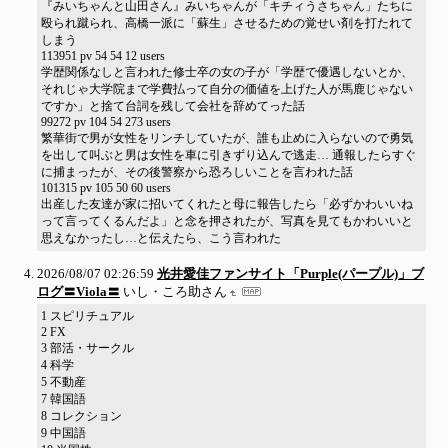
『みいちゃんと山田さん』みいちゃんが「キチィうさちゃん」たちに
殴られ蹴られ、高橋一派に「蘇生」させるための覚せい剤を打たれて
しまう
113951 pv 54 54 12 users
学歴関係なしと言われた修士卒の女の子が「学歴で優遇しないとか、
それじゃ大学院まで学費払って自分の価値を上げた人が馬鹿じゃない
ですか」と捨て台詞を残して会社を辞めてった話
99272 pv 104 54 273 users
繁華街で男が女性をリンチしていたが、誰も止めに入らないので勇気
を出して叫ぶと男は女性を車に引きずり込んで逃走… 通報したらすぐ
に捕まったが、その後警察から恐ろしいことを言われた話
101315 pv 105 50 60 users
出産した友達が家に招いてくれたと母に報告したら「必ずかわいいね
って言ってくるんだよ」と念を押されたが、写真を見てもかわいいと
思えなかったし…と伝えたら、こう言われた
2026/08/07 02:26:59
光井愛佳ファンサイト「Purple(パープル)」ブ
ログ〓Viola〓
いし・ころ助さん
1 スピリチュアル
2 FX
3 部活・サークル
4 科学
5 不動産
7 韓国語
8 コレクション
9 中国語