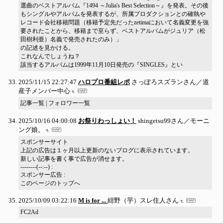
選曲のベストアルバム『1494 ～Julia's Best Selection～』を発表。その後
もシングルやアルバムを発表するが、所属プロダクションとの確執や
レコード会社移籍問題（移籍予定先だったzetimaにおいて名義変更を強
要されたことから、移籍まで至らず、ベストアルバムがジュリア（松
田樹利亜）名義で発売されたのみ）」
の記述を見かける。
これなんでしょうね？
該当するアルバムは1999年11月10日発売の『SINGLES』とい
2025/11/15 22:27:47
ハロプロ番組レポ
さっぽろスズランさん／道
産子メンバー中心
記事一覧 | フォロワー一覧
2025/10/16 04:00:08
お祭りわっしょい！
shingetsu99さん／モーニ
ング娘。
スポンサーサイト
上記の広告は１ヶ月以上更新のないブログに表示されています。
新しい記事を書く事で広告が消せます。
--------(--:--) :
スポンサー広告 :
このページのトップへ
2025/10/09 03:22:16
M is for ...
紺野（芋）スレ住人さん
FC2Ad