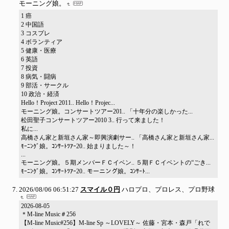
モーニング娘。
1 癌
2 中国語
3 コスプレ
4 ボランティア
5 健康・医療
6 英語
7 投資
8 病気・闘病
9 部活・サークル
10 政治・経済
Hello！Project 2011.. Hello！Projec...
モーニング娘。コンサートツアー201.. 「十年分の楽しかった...
松田聖子コンサートツアー2010 3.. 行って来ました！
私に...
高橋さん家と新垣さん家～即興演劇サー.. 「高橋さん家と新垣さん家...
ﾓｰﾆﾝｸﾞ娘。ｺﾝｻｰﾄﾂｱｰ20.. 始まりました～！
...
モーニング娘。５期メンバーＦＣイベン.. ５期ＦＣイベントの“ごき...
ﾓｰﾆﾝｸﾞ娘。ｺﾝｻｰﾄﾂｱｰ20.. モーニング娘。ｺﾝｻｰﾄ...
2026/08/06 06:51:27
スマイル０円
ハロプロ、プロレス、プロ野球
2026-08-05
＊M-line Music＃256
【M-line Music#256】M-line Sp ～LOVELY～ 佐藤・宮本・森戸「れで