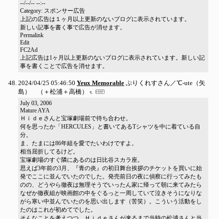
--/--/-- --:--
Category: スポンサー広告
上記の広告は１ヶ月以上更新のないブログに表示されています。
新しい記事を書く事で広告が消せます。
Permalink
Edit
FC2Ad
上記広告は1ヶ月以上更新のないブログに表示されています。新しい記
事を書くことで広告を消せます。
2024/04/25 05:46:50
Yeux Memorable
ぷりくれすさん／℃-ute（矢
島） （＋松浦＋高橋）
July 03, 2006
Mature AYA
Ｈｉｄｅさんと宝塚劇場前で待ち合わせ。
何を思ったか「HERCULES」と書いてあるTシャツを中に着ている自
分。
ま、たまには86年組を愛でたいわけですよ。
相当屈折してるけど。
宝塚劇場のすぐ隣にあるのは日比谷スカラ座。
思えば3年前の3月、『青の炎』の初日舞台挨拶のチケットを買いに始
発でここに並んでいたのでした。発売前日の夜に偵察に行ってみたも
のの、どうやら徹夜は無理そうでいったん家に帰って朝に来てみたら
なぜか徹夜組が映画館の中をぐるっと一周していて泣きそうになりな
がら寒い中並んでいたのを思い出します（苦笑）。こういう活動をし
たのはこれが初めてでした。
そんなことを考えつつ、Ｈｉｄｅさんが来るまで当時の松浦さんと当