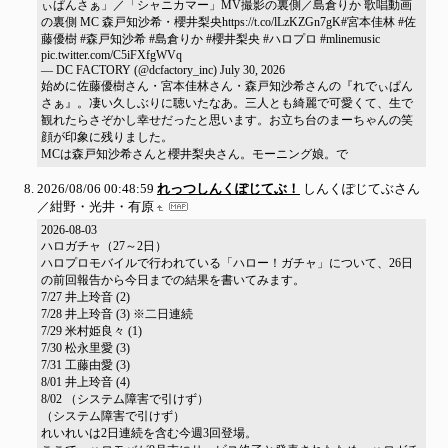
ぃぱんさぁ」／「シャニカマー」MV撮影の裏側／島倉りか 歌唱動画
の裏側 MC 森戸知沙希・櫻井梨央https://t.co/lLzKZGn7gK#宮本佳林 #佐
藤優樹 #森戸知沙希 #島倉りか #櫻井梨央 #ハロプロ #mlinemusic
pic.twitter.com/C5iFXfgWVq
— DC FACTORY (@dcfactory_inc) July 30, 2026
始めに佐藤優樹さん・宮本佳林さん・森戸知沙希さんの『れでぃぱん
さぁ』。凄い久しぶりに聴いたなあ。三人とも綺麗で可愛くて、生で
観れたらさぞかし幸せだったと思います。お立ち台のまーちゃんの笑
顔が印象に残りました。
MCは森戸知沙希さんと櫻井梨央さん。モーニング娘。で
2026/08/06 00:48:59
れっつしんくぽじてぶ！
しんくぽじてぶさん
／紺野・光井・有原
2026-08-03
ハロガチャ（27～2日）
ハロプロモバイルで行われている「ハロー！ガチャ」について、26日
の前回報告から今日までの結果を書いてみます。
7/27 井上玲音 (2)
7/28 井上玲音 (3) ※二日連続
7/29 米村姫良々 (1)
7/30 松永里愛 (3)
7/31 工藤由愛 (3)
8/01 井上玲音 (4)
8/02 （システム障害で引けず）
（システム障害で引けず）
れいれいは2日連続を含む今週3回登場。