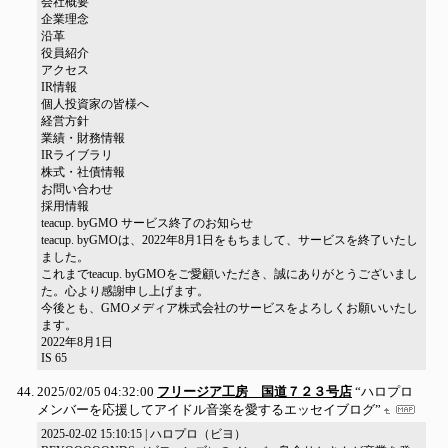
会社概要
企業理念
沿革
役員紹介
アクセス
IR情報
個人投資家の皆様へ
経営方針
業績・財務情報
IRライブラリ
株式・社債情報
お問い合わせ
採用情報
teacup. byGMO サービス終了のお知らせ
teacup. byGMOは、2022年8月1日をもちまして、サービスを終了いたし
ました。
これまでteacup. byGMOをご愛顧いただき、誠にありがとうございまし
た。心より感謝申し上げます。
今後とも、GMOメディア株式会社のサービスをよろしくお願いいたし
ます。
2022年8月1日
IS 65
2025/02/05 04:32:00
フリージア工房 国道７２３号店
“ハロプロ
メンバーを応援してアイドル音楽を愛するエッセイブログ”
2025-02-02 15:10:15 | ハロプロ（ビヨ）