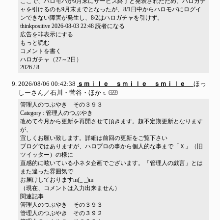
ここで、ハロモバが9月末にサービス終了と発表されたため、ハロガチ
ャを引けるのも9月末までとなったが、8/1日中からハロモバにログイ
ンできない障害が発生し、8/2はハロガチャを引けず。
thinkpositive 2026-08-03 22:48 読者になる
広告を非表示にする
もっと読む
コメントを書く
ハロガチャ（27～2日）
2026 / 8
2026/08/06 00:42:38
ｓｍｉｌｅ ｓｍｉｌｅ ｓｍｉｌｅ
ほっ
しーさん／石川・菅谷・ほか
管理人のつぶやき その３９３
Category : 管理人のつぶやき
改めて今月から更新を再開させて頂きます。超不定期更新となります
が、
宜しくお願い致します。詳細は前回の更新をご覧下さい
ブログではありますが、ハロプロの事から個人的な事まで「Ｘ」（旧
ツイッター）の様に
直感的に呟いている小ネタ企画でございます。「管理人の戯言」とは
また違った雰囲気で
お届けしておりますm(_ _)m
（現在、コメントは入力出来ません）
関連記事
管理人のつぶやき その３９３
管理人のつぶやき その３９２