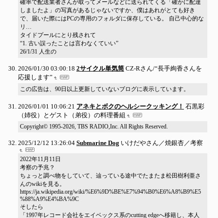
確率で配送業者さんが取ってメールなどに送られてくる「確かに配達
しましたよ」の写真があるじゃないですか、僕はあれがとても好き
で、届いた際にはPCの専用のフォルダに保存している。 自己中心的な
リ…
タイドプールにとり残されて
“1. 古い誤ったことは言わなくていい”
26/1/31 人生の
2026/01/30 03:00:18
2サイクル単気筒
CZ-Rさん/“長手絢香さんを
応援します”
この広告は、90日以上更新していないブログに表示しています。
2026/01/01 10:06:21
アネキとボクのヘルシークッキング！
石黒彩
（姉役）とゲスト（弟役）の料理番組
Copyright© 1995-2026, TBS RADIO,Inc. All Rights Reserved.
2025/12/12 13:26:04
Submarine Dog
いけだやさん／焼銀杏／考察
2022年11月11日
考察の予兆？
ちょっと調べ物をしていて、辿っている途中でたまたま松田樹利亜さ
んのwikiを見る。
https://ja.wikipedia.org/wiki/%E6%9D%BE%E7%94%B0%E6%A8%B9%E5
%88%A9%E4%BA%9C
そしたら
「1997年レコード会社をエイベックス系のcutting edgeへ移籍し、本人