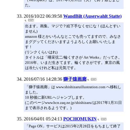
た。
2016/10/22 06:39:58
WandBilt (Auserwahlt Statte)
出ます。画集。マジで？絵下手なくせにな！(ほんとすい
ません)
amazon 様とかいろんなとこでも売ってますので、みなさ
まググッてくださいますようよろしくお願いいたしま
す！
(リンクくらいはれ)
タイトルは「唖采弦二/輪くすさが Art Works」だってさ。
2016年、いまだ生きてます。輪くすさがです。東京の風
は冷たいけれど私は元気です。
2016/07/16 14:28:36
獅子猿画廊
「獅子猿画廊」は www.shishizaruillustration.com へ移転し
ました。
10 秒後に新URLへジャンプします。
(このページwww.hcn.zaq.ne.jp/shishizaru/は2017年1月31日
まで表示されるようです。)
2016/04/01 05:24:13
POCHOMUKIN
「Page ON」サービスは2015年2月28日をもちまして終了