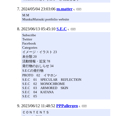
2024/05/04 23:03:06
m.matter
M.M
MunkuMutsuki portfolio website
2023/06/13 05:45:10
S.E.C
Subscribe
Twitter
Facebook
Categories
イメージ・イラスト 23
未分類 20
活動情報・近況 78
発行物のおしらせ 34
S.E.Cの発行物
PROTO 02 イヤホン
S.E.C 01 SPECULAR REFLECTION
S.E.C 02 MONOCHROME
S.E.C 03 ARMORED SKIN
S.E.C 04 KATANA
S.E.C 05
2023/06/12 11:48:52
PPPallergen
ＣＯＮＴＥＮＴＳ