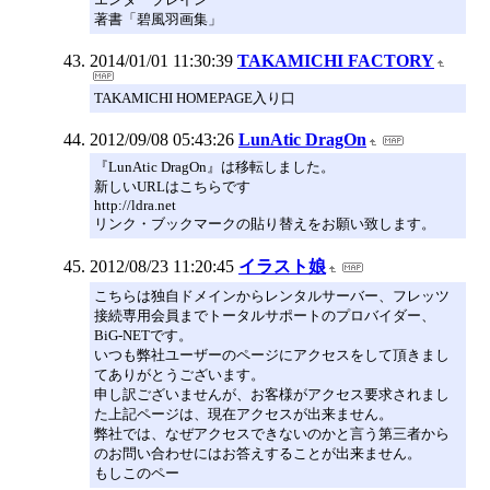
著書「碧風羽画集」
2014/01/01 11:30:39
TAKAMICHI FACTORY
TAKAMICHI HOMEPAGE入り口
2012/09/08 05:43:26
LunAtic DragOn
『LunAtic DragOn』は移転しました。
新しいURLはこちらです
http://ldra.net
リンク・ブックマークの貼り替えをお願い致します。
2012/08/23 11:20:45
イラスト娘
こちらは独自ドメインからレンタルサーバー、フレッツ
接続専用会員までトータルサポートのプロバイダー、
BiG-NETです。
いつも弊社ユーザーのページにアクセスをして頂きまし
てありがとうございます。
申し訳ございませんが、お客様がアクセス要求されまし
た上記ページは、現在アクセスが出来ません。
弊社では、なぜアクセスできないのかと言う第三者から
のお問い合わせにはお答えすることが出来ません。
もしこのペー