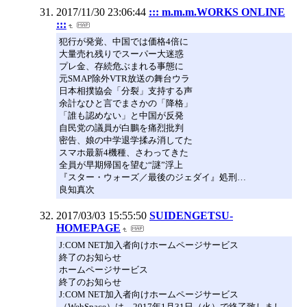
2017/11/30 23:06:44
::: m.m.m.WORKS ONLINE
:::
犯行が発覚、中国では価格4倍に
大量売れ残りでスーパー大迷惑
プレ金、存続危ぶまれる事態に
元SMAP除外VTR放送の舞台ウラ
日本相撲協会「分裂」支持する声
余計なひと言でまさかの「降格」
「誰も認めない」と中国が反発
自民党の議員が白鵬を痛烈批判
密告、娘の中学退学揉み消してた
スマホ最新4機種、さわってきた
全員が早期帰国を望む“謎”浮上
『スター・ウォーズ／最後のジェダイ』処刑…
良知真次
2017/03/03 15:55:50
SUIDENGETSU-
HOMEPAGE
J:COM NET加入者向けホームページサービス
終了のお知らせ
ホームページサービス
終了のお知らせ
J:COM NET加入者向けホームページサービス
（WebSpace）は、2017年1月31日（火）で終了致しまし