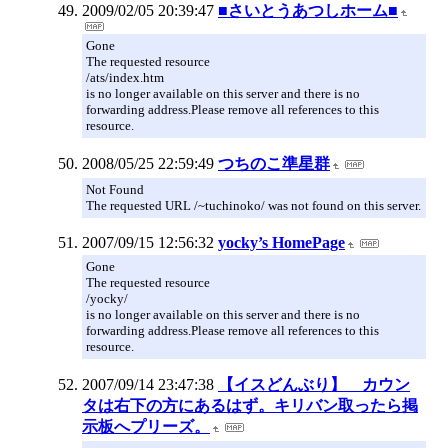
2009/02/05 20:39:47
■さいとうあつしホーム■
Gone
The requested resource
/ats/index.htm
is no longer available on this server and there is no
forwarding address.Please remove all references to this
resource.
2008/05/25 22:59:49
つちのこ準星群
Not Found
The requested URL /~tuchinoko/ was not found on this server.
2007/09/15 12:56:32
yocky’s HomePage
Gone
The requested resource
/yocky/
is no longer available on this server and there is no
forwarding address.Please remove all references to this
resource.
2007/09/14 23:47:38
【イスどんぶり】 カウン
タは右下の方にあるはず。キリバン取ったら掲
示板へプリーズ。