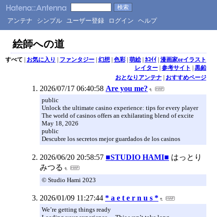
アンテナ
シンプル
ユーザー登録
ログイン
ヘルプ
絵師への道
すべて
|
お気に入り
|
ファンタジー
|
幻想
|
色彩
|
萌絵
|
ｶｺｲｲ
|
漫画家orイラスト
レイター
|
参考サイト
|
黒鉛
おとなりアンテナ
|
おすすめページ
2026/07/17 06:40:58
Are you me?
public
Unlock the ultimate casino experience: tips for every player
The world of casinos offers an exhilarating blend of excite
May 18, 2026
public
Descubre los secretos mejor guardados de los casinos
2026/06/20 20:58:57
■STUDIO HAMI■
はっとり
みつる
© Studio Hami 2023
2026/01/09 11:27:44
* a e t e r n u s *
We’re getting things ready