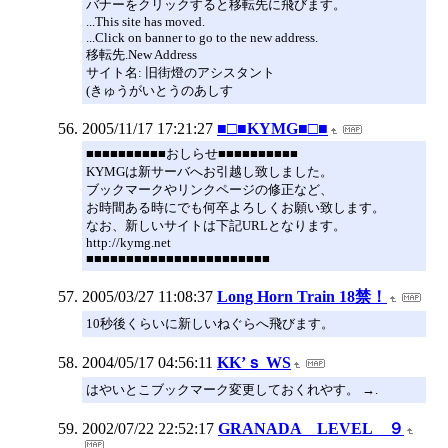
バナーをクリックすると移転先に飛びます。
...This site has moved.
...Click on banner to go to the new address.
移転先.New Address
サイト名: 旧街燈のアシスタント
(きゅうがいとうのあしす
2005/11/17 17:21:27
■□■KYMG■□■
■■■■■■■■■■おしらせ■■■■■■■■■■
KYMGは新サーバへお引越し致しました。
ブックマークやリンクページの修正など、
お時間ある時にでも何卒よろしくお願い致します。
なお、新しいサイトは下記URLとなります。
http://kymg.net
■■■■■■■■■■■■■■■■■■■■■■■
2005/03/27 11:08:37
Long Horn Train 18禁！
10秒後くらいに新しいねぐらへ飛びます。
2004/05/17 04:56:11
KK’ｓ WS
はやいとこブックマーク変更しておくれやす。 →.
2002/07/22 22:52:17
GRANADA LEVEL ９