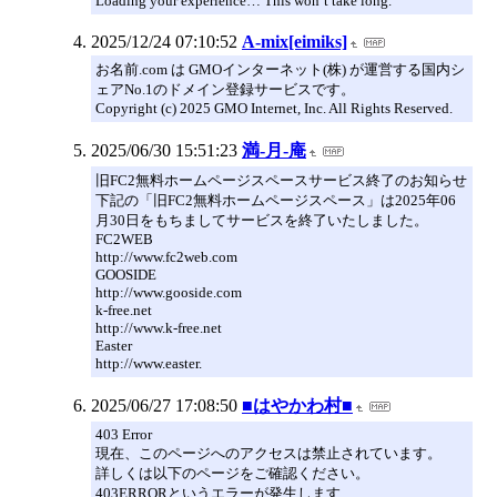
Loading your experience… This won’t take long.
2025/12/24 07:10:52
A-mix[eimiks]
お名前.com は GMOインターネット(株) が運営する国内シ
ェアNo.1のドメイン登録サービスです。
Copyright (c) 2025 GMO Internet, Inc. All Rights Reserved.
2025/06/30 15:51:23
満-月-庵
旧FC2無料ホームページスペースサービス終了のお知らせ
下記の「旧FC2無料ホームページスペース」は2025年06
月30日をもちましてサービスを終了いたしました。
FC2WEB
http://www.fc2web.com
GOOSIDE
http://www.gooside.com
k-free.net
http://www.k-free.net
Easter
http://www.easter.
2025/06/27 17:08:50
■はやかわ村■
403 Error
現在、このページへのアクセスは禁止されています。
詳しくは以下のページをご確認ください。
403ERRORというエラーが発生します