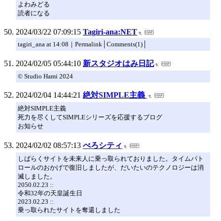
よわみどる
読者になる
2024/03/22 07:09:15
Tagiri-ana:NET
tagiri_ana at 14:08｜Permalink│Comments(1)│
2024/02/05 05:44:10
新スタジオはみ日記
© Studio Hami 2024
2024/02/04 14:44:21
絶対SIMPLE主義
絶対SIMPLE主義
死力を尽くしてSIMPLEシリーズを応援するブログ
お知らせ
2024/02/02 08:57:13
べろシティ
しばらくサイトを未来人に乗っ取られておりました。タイムパト
ロールのおかげで復旧しましたが、だいたいのテクノロジーは消
滅しました。
2050.02.23 ::
令和32年の天皇誕生日
2023.02.23 ::
乗っ取られたサイトを奪還しました