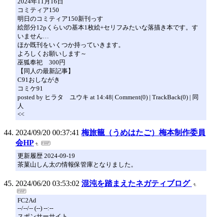
2024年11月16日
コミティア150
明日のコミティア150新刊っす
絵部分12pくらいの基本1枚絵+セリフみたいな落描き本です。す
いません…
ほか既刊をいくつか持っていきます。
よろしくお願いします～
巫狐奉祀 300円
【同人の最新記事】
C91おしながき
コミケ91
posted by ヒラタ ユウキ at 14:48| Comment(0) | TrackBack(0) | 同
人
<<
2024/09/20 00:37:41
梅旅籠（うめはたご）梅本制作委員
会HP
更新履歴 2024-09-19
茶菓山しん太の情報保管庫となりました。
2024/06/20 03:53:02
混沌を踏まえたネガティブログ
FC2Ad
--/--/-- (--) --:--
スポンサーサイト