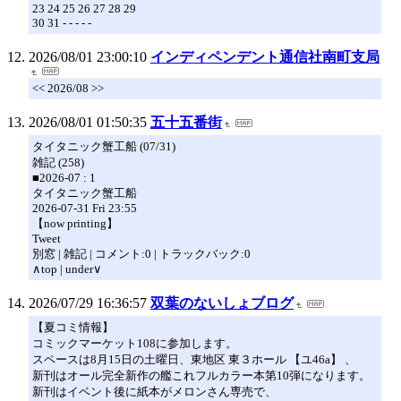
23 24 25 26 27 28 29
30 31 - - - - -
2026/08/01 23:00:10
インディペンデント通信社南町支局
<< 2026/08 >>
2026/08/01 01:50:35
五十五番街
タイタニック蟹工船 (07/31)
雑記 (258)
■2026-07 : 1
タイタニック蟹工船
2026-07-31 Fri 23:55
【now printing】
Tweet
別窓 | 雑記 | コメント:0 | トラックバック:0
∧top | under∨
2026/07/29 16:36:57
双葉のないしょブログ
【夏コミ情報】
コミックマーケット108に参加します。
スペースは8月15日の土曜日、東地区 東３ホール 【ユ46a】 、
新刊はオール完全新作の艦これフルカラー本第10弾になります。
新刊はイベント後に紙本がメロンさん専売で、