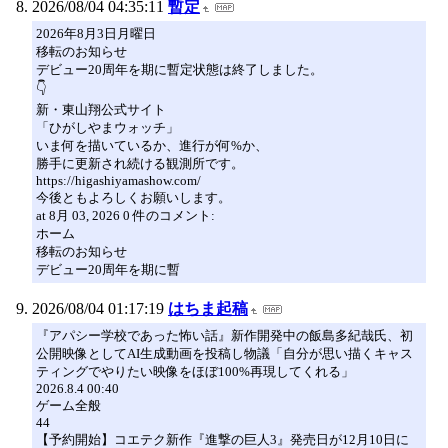
2026/08/04 04:35:11
暫定
2026年8月3日月曜日
移転のお知らせ
デビュー20周年を期に暫定状態は終了しました。
👇
新・東山翔公式サイト
「ひがしやまウォッチ」
いま何を描いているか、進行が何%か、
勝手に更新され続ける観測所です。
https://higashiyamashow.com/
今後ともよろしくお願いします。
at 8月 03, 2026 0 件のコメント:
ホーム
移転のお知らせ
デビュー20周年を期に暫
2026/08/04 01:17:19
はちま起稿
『アパシー学校であった怖い話』新作開発中の飯島多紀哉氏、初
公開映像としてAI生成動画を投稿し物議「自分が思い描くキャス
ティングでやりたい映像をほぼ100%再現してくれる」
2026.8.4 00:40
ゲーム全般
44
【予約開始】コエテク新作『進撃の巨人3』発売日が12月10日に