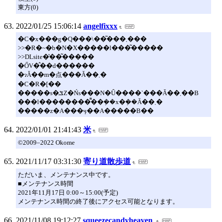
東方(0)
2022/01/25 15:06:14
angelfixxx
�C�x���g�Q���\��͂���܂���
>>�R�~�b�N�X�����l���͂�����
>>DLsite�̔��͂�����
�ŐV�̂��d������
�ɂĂ��m�点���Ă��܂�
�C�R�[��
�����s�ݏZ�Ńs���N�Ȗ����`���Ă��܂��B
���l��������͌��݂��x�݂��Ă��܂�
�����z�A���ӌ��A�����B��
2022/01/01 21:41:43
米
©2009–2022 Okome
2021/11/17 03:31:30
寄り道散歩道
ただいま、メンテナンス中です。
■メンテナンス時間
2021年11月17日 0:00～15:00(予定)
メンテナンス時間の終了後にアクセス可能となります。
2021/11/08 19:12:27
squeezecandyheaven