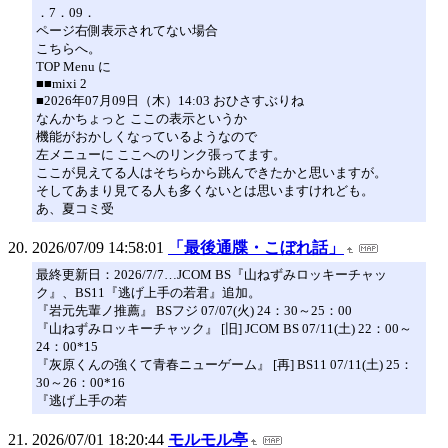
．7．09．
ページ右側表示されてない場合
こちらへ。
TOP Menu に
■■mixi 2
■2026年07月09日（木）14:03 おひさすぶりね
なんかちょっと ここの表示というか
機能がおかしくなっているようなので
左メニューに ここへのリンク張ってます。
ここが見えてる人はそちらから跳んできたかと思いますが。
そしてあまり見てる人も多くないとは思いますけれども。
あ、夏コミ受
2026/07/09 14:58:01
「最後通牒・こぼれ話」
最終更新日：2026/7/7…JCOM BS『山ねずみロッキーチャッ
ク』、BS11『逃げ上手の若君』追加。
『岩元先輩ノ推薦』 BSフジ 07/07(火) 24：30～25：00
『山ねずみロッキーチャック』 [旧] JCOM BS 07/11(土) 22：00～
24：00*15
『灰原くんの強くて青春ニューゲーム』 [再] BS11 07/11(土) 25：
30～26：00*16
『逃げ上手の若
2026/07/01 18:20:44
モルモル亭