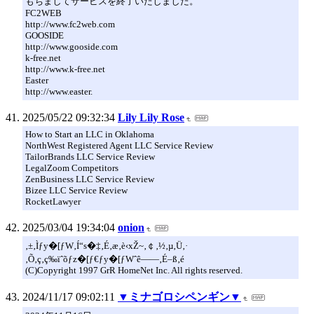
もちましてサービスを終了いたしました。
FC2WEB
http://www.fc2web.com
GOOSIDE
http://www.gooside.com
k-free.net
http://www.k-free.net
Easter
http://www.easter.
2025/05/22 09:32:34
Lily Lily Rose
How to Start an LLC in Oklahoma
NorthWest Registered Agent LLC Service Review
TailorBrands LLC Service Review
LegalZoom Competitors
ZenBusiness LLC Service Review
Bizee LLC Service Review
RocketLawyer
2025/03/04 19:34:04
onion
‚±‚Ìƒy�[ƒW‚Í“s�‡‚É‚æ‚è‹xŽ~‚￠‚½‚µ‚Ü‚·
‚Õ‚ç‚ç‰ïˆõƒz�[ƒ€ƒy�[ƒWˆê——‚É–ß‚é
(C)Copyright 1997 GrR HomeNet Inc. All rights reserved.
2024/11/17 09:02:11
▼ミナゴロシペンギン▼