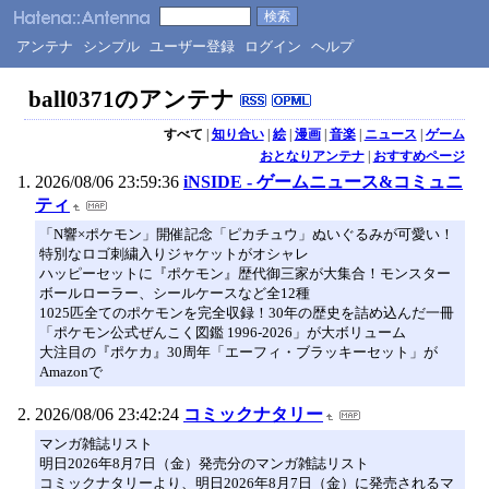
アンテナ
シンプル
ユーザー登録
ログイン
ヘルプ
ball0371のアンテナ
すべて
|
知り合い
|
絵
|
漫画
|
音楽
|
ニュース
|
ゲーム
おとなりアンテナ
|
おすすめページ
2026/08/06 23:59:36
iNSIDE - ゲームニュース&コミュニ
ティ
「N響×ポケモン」開催記念「ピカチュウ」ぬいぐるみが可愛い！
特別なロゴ刺繍入りジャケットがオシャレ
ハッピーセットに『ポケモン』歴代御三家が大集合！モンスター
ボールローラー、シールケースなど全12種
1025匹全てのポケモンを完全収録！30年の歴史を詰め込んだ一冊
「ポケモン公式ぜんこく図鑑 1996-2026」が大ボリューム
大注目の『ポケカ』30周年「エーフィ・ブラッキーセット」が
Amazonで
2026/08/06 23:42:24
コミックナタリー
マンガ雑誌リスト
明日2026年8月7日（金）発売分のマンガ雑誌リスト
コミックナタリーより、明日2026年8月7日（金）に発売されるマ