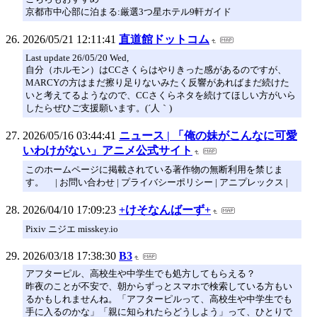
京都市中心部に泊まる:厳選3つ星ホテル9軒ガイド
2026/05/21 12:11:41
直道館ドットコム
Last update 26/05/20 Wed,
自分（ホルモン）はCCさくらはやりきった感があるのですが、
MARCYの方はまだ擦り足りないみたく反響があればまだ続けた
いと考えてるようなので、CCさくらネタを続けてほしい方がいら
したらぜひご支援願います。(´人｀)
2026/05/16 03:44:41
ニュース | 「俺の妹がこんなに可愛
いわけがない」アニメ公式サイト
このホームページに掲載されている著作物の無断利用を禁じま
す。 | お問い合わせ | プライバシーポリシー | アニプレックス |
2026/04/10 17:09:23
+けそなんばーず+
Pixiv ニジエ misskey.io
2026/03/18 17:38:30
B3
アフターピル、高校生や中学生でも処方してもらえる？
昨夜のことが不安で、朝からずっとスマホで検索している方もい
るかもしれませんね。「アフターピルって、高校生や中学生でも
手に入るのかな」「親に知られたらどうしよう」って、ひとりで