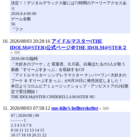
決定！！デジタルデラックス版には72時間のアーリーアクセスあ
り
2026.8.4 00:00
ゲーム全般
56
『ファ
2026/08/03 20:28:16
アイドルマスター(THE
IDOLM@STER)公式ページ＠THE IDOLM@STER２
2026.08.02臨時
「大好きのブーケ」と 双葉杏、久川凪、白菊ほたるの3人が歌う
新曲「すりーぷすきっぷ」を収録するCD
「アイドルマスター シンデレラマスター ナンバーワン! 大好きの
ブーケ ＆ すりーぷすきっぷ」が8月26日に発売決定しました！
本日よりコロムビアミュージックショップ・アソビストアの2社限
定で受注開始！
THE IDOLM@STER CINDERELLA MASTER NU
2026/08/03 07:58:12
sue-hilo’s hellterskelter
07 | 2026/08 | 09
- - - - - - 1
2 3 4 5 6 7 8
9 10 11 12 13 14 15
16 17 18 19 20 21 22