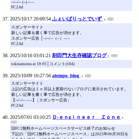
--/--/-- (--) --:--
FC2Ad
2025/10/17 20:09:54
ふぇいばりっとでいず
スポンサーサイト
新しい記事を書く事で広告が消せます。
スポンサー広告 │--/--/--（--）--:--
FC2Ad
2025/10/16 03:01:21
刻田門大生存確認ブログ
tokitamonta at 19:05│コメント(104)
2025/10/09 16:27:56
atempo_blog
スポンサーサイト
上記の広告は１ヶ月以上更新のないブログに表示されています。
新しい記事を書く事で広告が消せます。
【--/--/-- --:--】 | スポンサー広告 |
FC2Ad
2025/07/01 03:10:25
Ｄ-ｅｎgｉｎｅｅｒ Ｚｏｎｅ
旧FC2無料ホームページスペースサービス終了のお知らせ
下記の「旧FC2無料ホームページスペース」は2025年06月30日を