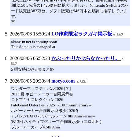
期比150.5％増の1,425億円に拡大しました。Nintendo Switch 2のハ
ード販売は382万台、ソフト販売は946万本と順調に推移していま
す。
市
2026/08/06 15:59:24
LO作家限定ラクガキ掲示板
akane-m.net is coming soon
This domain is managed at
2026/08/06 06:52:23
かぶったりかぶらなかったり。
5 暇な時にやる夫まとめ
2026/08/05 20:30:44
moeyo.com
ワンダーフェスティバル2026 [冬]
2025 夏 ホビーメーカー合同展示会
コトブキヤコレクション2026
FateGrand Order Fes. 2025 ～10th Anniversary～
ホビーメーカー合同展示商談会2026冬
アズレンEXPO -アズールレーン 8th Anniversary-
第13回 ネイティブグループ合同展示会（エロホビ）
ブルーアーカイブ4.5th Anni