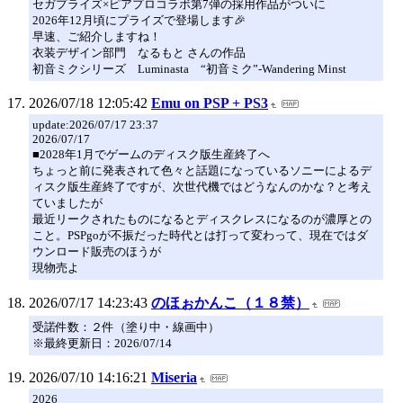
セガプライズ×ピアプロコラボ第7弾の採用作品がついに
2026年12月頃にプライズで登場します🎉
早速、ご紹介しますね！
衣装デザイン部門 なるもと さんの作品
初音ミクシリーズ Luminasta “初音ミク”‐Wandering Minst
2026/07/18 12:05:42
Emu on PSP + PS3
update:2026/07/17 23:37
2026/07/17
■2028年1月でゲームのディスク版生産終了へ
ちょっと前に発表されて色々と話題になっているソニーによるデ
ィスク版生産終了ですが、次世代機ではどうなんのかな？と考え
ていましたが
最近リークされたものになるとディスクレスになるのが濃厚との
こと。PSPgoが不振だった時代とは打って変わって、現在ではダ
ウンロード販売のほうが
現物売よ
2026/07/17 14:23:43
のほぉかんこ（１８禁）
受諾件数：２件（塗り中・線画中）
※最終更新日：2026/07/14
2026/07/10 14:16:21
Miseria
2026