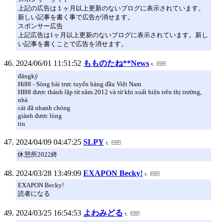
上記の広告は１ヶ月以上更新のないブログに表示されています。
新しい記事を書く事で広告が消せます。
スポンサー広告
上記広告は1ヶ月以上更新のないブログに表示されています。新し
い記事を書くことで広告を消せます。
2024/06/01 11:51:52
もものたね**News
đăngký
Hi88 - Sòng bài trực tuyến hàng đầu Việt Nam
HI88 được thành lập từ năm 2012 và từ khi xuất hiện trên thị trường,
nhà
cái đã nhanh chóng
giành được lòng
tin
2024/04/09 04:47:25
SLPY
休憩所2022終
2024/03/28 13:49:09
EXAPON Becky!
EXAPON Becky!
読者になる
2024/03/25 16:54:53
よわみどる