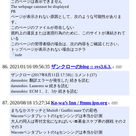
このページは表示できません
The webpage cannnot be displayed
PR
ページが表示されない原因として、次のような可能性がありま
す。
このページのファイルが存在しない
規約上の違反または迷惑行為のために、このサイトが凍結されて
いる
このページの管理者様の場合は、次の内容をご確認ください。
トップページが表示されない場合はコチラ
「inde
2021/01/16 09:56:35
ザンクローのblog :: sys3.6.3.
ザンクロー (2017年8月11日 17:58) | コメント(37)
darunshio: 翻訳エラーが発生した 続きを読む
darunshio: Lamento se 続きを読む
darunshio: ECM 1、2、3か 続きを読む
2020/08/18 15:27:34
Ko-wa’s Inn / ftmm.jpn.org
まちなかスケッチとMulti8 / Graffiti mateでの彩色
Wacomペンタブレットの1gセンシングは本当か計測
大人の同人は寄付文化になればいい〓募金スケブ券の挑戦 その２
その３
Wacomペンタブレットの1gセンシングは本当か計測