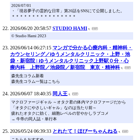
2026/07/01
・「現谷夢子の霊的な日常」第20話をSNSにて公開しました。
＊＊＊＊＊＊＊＊＊＊＊＊＊＊＊＊
2026/06/20 20:58:57
STUDIO HAMI
© Studio Hami 2023
2026/06/14 06:27:15
マンガで分かる心療内科・精神科・
カウンセリング／ゆうメンタルクリニック・上野・池
袋・新宿院 | ゆうメンタルクリニック上野駅０分・心
療内科 上野院／池袋院／新宿院 東京・精神科
森先生コラム新着
森先生コラム一覧はこちら
2026/06/07 18:40:35
同人王
マクロファージギャル ～オタク君の体内マクロファージだから
「オタクにやさしいギャル」なのは当たり前～
疲れたオタクに効く、細胞レベルの甘やかしラブコメ
→ 牛帝の同人誌・単行本
2026/05/24 06:39:33
とれたて！ほびーちゃんねる
こちらもおすすめ