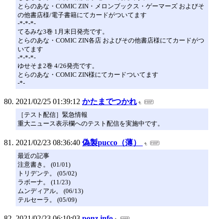
とらのあな・COMIC ZIN・メロンブックス・ゲーマーズ およびそ
の他書店様/電子書籍にてカードがついてます
-*-*-*-
てるみな3巻 1月末日発売です。
とらのあな・COMIC ZIN各店 およびその他書店様にてカードがつ
いてます
-*-*-*-
ゆせそま2巻 4/26発売です。
とらのあな・COMIC ZIN様にてカードついてます
-*-
2021/02/25 01:39:12
かたまでつかれ
［テスト配信］緊急情報
重大ニュース表示欄へのテスト配信を実施中です。
2021/02/23 08:36:40
偽製pucco（薄）
最近の記事
注意書き。 (01/01)
トリデンテ。 (05/02)
ラボーナ。 (11/23)
ムンディアル。 (06/13)
テルセーラ。 (05/09)
2021/02/23 06:10:03
ponz.info