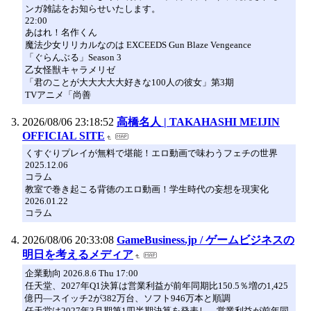
ンガ雑誌をお知らせいたします。
22:00
あはれ！名作くん
魔法少女リリカルなのは EXCEEDS Gun Blaze Vengeance
「ぐらんぶる」Season 3
乙女怪獣キャラメリゼ
「君のことが大大大大大好きな100人の彼女」第3期
TVアニメ「尚善
2026/08/06 23:18:52
高橋名人 | TAKAHASHI MEIJIN
OFFICIAL SITE
くすぐりプレイが無料で堪能！エロ動画で味わうフェチの世界
2025.12.06
コラム
教室で巻き起こる背徳のエロ動画！学生時代の妄想を現実化
2026.01.22
コラム
2026/08/06 20:33:08
GameBusiness.jp / ゲームビジネスの
明日を考えるメディア
企業動向 2026.8.6 Thu 17:00
任天堂、2027年Q1決算は営業利益が前年同期比150.5％増の1,425
億円―スイッチ2が382万台、ソフト946万本と順調
任天堂は2027年3月期第1四半期決算を発表し、営業利益が前年同