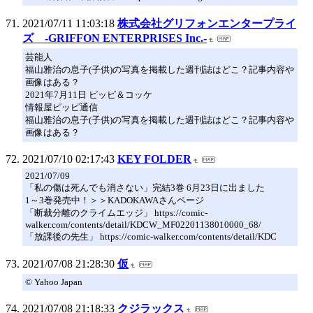
2021/07/11 11:03:18
株式会社グリフォンエンタープライ
ズ -GRIFFON ENTERPRISES Inc.-
芸能人
福山雅治の息子(子供)の写真を掲載した週刊誌はどこ？記事内容や
画像はある？
2021年7月11日 ピッピ＆コッケ
情報屋ピッピ通信
福山雅治の息子(子供)の写真を掲載した週刊誌はどこ？記事内容や
画像はある？
2021/07/10 02:17:43
KEY FOLDER
2021/07/09
「私の傷は死んでも消さない」完結3巻 6月23日に出ました
1～3巻発売中！＞＞KADOKAWAさんページ
「断裁分離のクライムエッジ」 https://comic-
walker.com/contents/detail/KDCW_MF02201138010000_68/
「放課後の先生」 https://comic-walker.com/contents/detail/KDC
2021/07/08 21:28:30
仮
© Yahoo Japan
2021/07/08 21:18:33
クジラックス