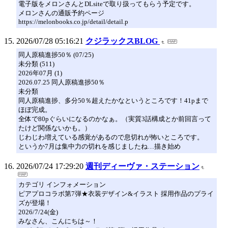
電子版をメロンさんとDLsiteで取り扱ってもらう予定です。
メロンさんの通販予約ページ
https://melonbooks.co.jp/detail/detail.p
2026/07/28 05:16:21
クジラックスBLOG
同人原稿進捗50％ (07/25)
未分類 (511)
2026年07月 (1)
2026.07.25 同人原稿進捗50％
未分類
同人原稿進捗、多分50％超えたかなというところです！41pまで
ほぼ完成。
全体で80pぐらいになるのかなぁ。（実質3話構成とか前回言って
たけど関係ないかも。）
じわじわ増えている感覚があるので息切れが怖いところです。
というか7月は集中力の切れを感じましたね…描き始め
2026/07/24 17:29:20
週刊ディーヴァ・ステーション
カテゴリ インフォメーション
ピアプロコラボ第7弾★衣装デザイン&イラスト 採用作品のプライ
ズが登場！
2026/7/24(金)
みなさん、こんにちは～！