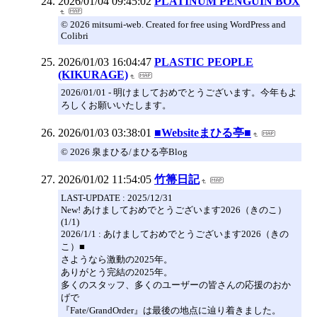
2026/01/04 09:45:02
PLATINUM PENGUIN BOX
© 2026 mitsumi-web. Created for free using WordPress and
Colibri
2026/01/03 16:04:47
PLASTIC PEOPLE
(KIKURAGE)
2026/01/01 - 明けましておめでとうございます。今年もよ
ろしくお願いいたします。
2026/01/03 03:38:01
■Websiteまひる亭■
© 2026 泉まひる/まひる亭Blog
2026/01/02 11:54:05
竹箒日記
LAST-UPDATE : 2025/12/31
New! あけましておめでとうございます2026（きのこ）
(1/1)
2026/1/1 : あけましておめでとうございます2026（きの
こ）■
さようなら激動の2025年。
ありがとう完結の2025年。
多くのスタッフ、多くのユーザーの皆さんの応援のおか
げで
『Fate/GrandOrder』は最後の地点に辿り着きました。