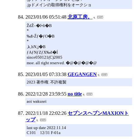
.jpドメインの取得権利をオークショ
2023/01/06 05:51:48
北原工房。
ŽdŽ–�î•ñ�B
*
‰ß‹Žƒ�ƒO�B
*
‚k‚hN‚j�B
ƒAƒNƒZƒX‰ð�Í
since050121(C)2005
moe. all right reserved. �@�@�@�@
2023/01/05 07:33:38
GEGANGEN
2023 著作権. 不許複製
2022/12/28 23:59:55
no title
aoi wakusei
2022/11/18 22:02:26
セブンスヘブンMAXIONト
ップ
last up date 2022.11.14
C101 12/31 F-01a