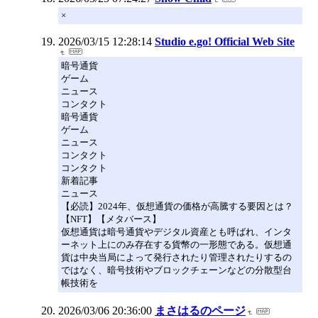
×
2026/03/15 12:28:14
Studio e.go! Official Web Site
暗号通貨
ゲーム
ニュース
コンタクト
暗号通貨
ゲーム
ニュース
コンタクト
コンタクト
新着記事
ニュース
【必読】2024年、仮想通貨の価格が高騰する要因とは？
【NFT】【メタバース】
仮想通貨は暗号通貨やデジタル資産とも呼ばれ、インタ
ーネット上にのみ存在する貨幣の一形態である。仮想通
貨は中央当局によって発行されたり管理されたりするの
ではなく、暗号技術やブロックチェーンなどの分散型台
帳技術を
2026/03/06 20:36:00
まさはるのページ