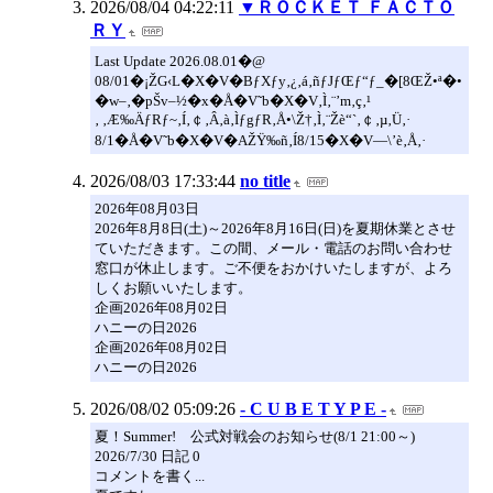
2026/08/04 04:22:11
▼ＲＯＣＫＥＴ ＦＡＣＴＯ
ＲＹ
Last Update 2026.08.01�@
08/01�¡ŽG‹L�X�V�BƒXƒy‚¿‚á‚ñƒJƒŒƒ“ƒ_�[8ŒŽ•ª�•
�w–‚�pŠv–½�x�Å�V˜b�X�V‚Ì‚¨’m‚ç‚¹
‚ ‚Æ‰ÄƒRƒ~‚Í‚￠‚Â‚à‚ÌƒgƒR‚Å•\Ž†‚Ì‚¨Žè“`‚￠‚µ‚Ü‚·
8/1�Å�V˜b�X�V�AŽŸ‰ñ‚Í8/15�X�V—\’è‚Å‚·
2026/08/03 17:33:44
no title
2026年08月03日
2026年8月8日(土)～2026年8月16日(日)を夏期休業とさせ
ていただきます。この間、メール・電話のお問い合わせ
窓口が休止します。ご不便をおかけいたしますが、よろ
しくお願いいたします。
企画2026年08月02日
ハニーの日2026
企画2026年08月02日
ハニーの日2026
2026/08/02 05:09:26
- C U B E T Y P E -
夏！Summer! 公式対戦会のお知らせ(8/1 21:00～)
2026/7/30 日記 0
コメントを書く...