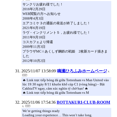
サンクリお疲れ様でした！
2016年2月29日
WEB閲覧の方へお知らせ
2008年4月3日
エアコミケ３の通販の発送が終了しました！
2021年6月19日
ラヴ・インクリメント５，お疲れ様でした！
2011年9月18日
コスカフェより帰還
2009年11月3日
ブラウザMC☆あくしず鋼鉄の戦姫 2枚新カード描きま
した
2012年10月2日
2025/11/07 13:58:09
鳴瀬ひろふみホームページ
🔥 Link trực tiếp bóng đá giữa Tottenham vs Man United vào
lúc 19:30 ngày 8/11 khuôn khổ cúp C1 (vòng bảng) – Bật
CakhiaTV ngay, cảm xúc nghìn tỷ chờ bạn! 🔥
🔥 Link trực tiếp bóng đá giữa Tottenham vs M
2025/11/06 17:54:36
BOTTAKURI-CLUB-ROOM
We’re getting things ready
Loading your experience… This won’t take long.