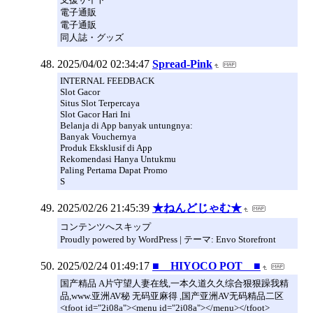
電子通販
電子通販
同人誌・グッズ
2025/04/02 02:34:47
Spread-Pink
INTERNAL FEEDBACK
Slot Gacor
Situs Slot Terpercaya
Slot Gacor Hari Ini
Belanja di App banyak untungnya:
Banyak Vouchernya
Produk Eksklusif di App
Rekomendasi Hanya Untukmu
Paling Pertama Dapat Promo
S
2025/02/26 21:45:39
★ねんどじゃむ★
コンテンツへスキップ
Proudly powered by WordPress | テーマ: Envo Storefront
2025/02/24 01:49:17
■ HIYOCO POT ■
国产精品 A片守望人妻在线,一本久道久久综合狠狠躁我精
品,www.亚洲AV秘 无码亚麻得 ,国产亚洲AV无码精品二区
<tfoot id="2i08a"><menu id="2i08a"></menu></tfoot>