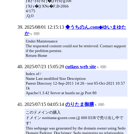
ƒRƒ~ƒbƒNƒ}�[ƒPƒbƒg106
ƒXƒy�[ƒXNo�F‚Ð-26bb
4/175
‚Q‚O
2025/08/01 12:15:13
◆うちのん.com◆ゆいまゆた
か
Under Maintenance
The requested content could not be retrieved. Contact support
if the problem persists.
Return Home
2025/07/23 15:05:29
cutlass web site
Index of /
Name Last modified Size Description
Parent Directory 12-Sep-2011 14:26 - test 05-Oct-2021 10:57
1k
Apache/1.3.42 Server at hustle.ne.jp Port 80
2025/07/15 04:05:14
のりたま御膳
このドメインの購入
ドメイン noritama-gozen.com は 600 EURで売り出し中で
す!
This webpage was generated by the domain owner using Sedo
Domain Parking. Disclaimer: Sedo maintains no relationship