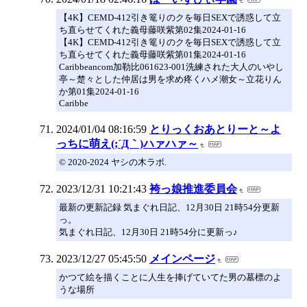
【4K】CEMD-412引き篭りのクを毎日SEXで誘惑して立
ち直らせてくれた義母藤咲紫第02集2024-01-16
【4K】CEMD-412引き篭りのクを毎日SEXで誘惑して立
ち直らせてくれた義母藤咲紫第01集2024-01-16
Caribbeancom加勒比061623-001洗練された大人のいやし
亭～楚々とした仲居は男を求め疼くハメ潮女～立花りん
か第01集2024-01-16
Caribbe
2024/01/04 08:16:59
とりっくおあとりーと～よ
っちに萌え(;´Д｀)ハァハァ～
© 2020-2024 ヤシの木ラボ.
2023/12/31 10:21:43
袴っ娘推進委員会
最新の更新記録 気まぐれ日記、12月30日 21時54分更新
っ。
気まぐれ日記、12月30日 21時54分に更新っ♪
2023/12/27 05:45:50
メインページ
かつて絵を描くことに人生を捧げていてた男の墓標のよ
うな場所