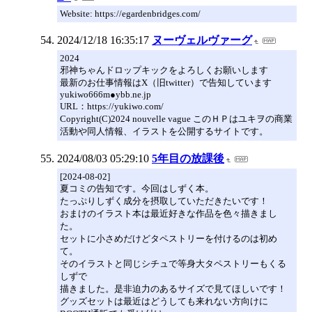
Website: https://egardenbridges.com/
2024/12/18 16:35:17
ヌーヴェルヴァーグ
2024
邪神ちゃんドロップキックをよろしくお願いします
最新のお仕事情報はX（旧twitter）で告知しています
yukiwo666m●ybb.ne.jp
URL：https://yukiwo.com/
Copyright(C)2024 nouvelle vague このＨＰはユキヲの商業
活動や同人情報、イラストを公開するサイトです。
2024/08/03 05:29:10
5年目の放課後
[2024-08-02]
夏コミの告知です。今回はしずく本。
たっぷりしずく成分を摂取していただきたいです！
おまけのイラスト本は最近好きな作品を色々描きまし
た。
セットに小さめだけどタペストリーを付けるのは初め
て。
そのイラストと同じシチュで等身大タペストリーもくる
しずで
描きました。是非迫力のあるサイズで見てほしいです！
グッズセットは最近はどうしても来れない方向けに