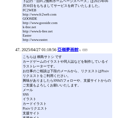
下記の「旧FC2無料ホームページスペース」は2025年06
月30日をもちましてサービスを終了いたしました。
FC2WEB
http://www.fc2web.com
GOOSIDE
http://www.gooside.com
k-free.net
http://www.k-free.net
Easter
http://www.easter.
2025/04/27 01:18:56
亞嶺夢画館
こちらは 桐島サトシ です
カードゲームのイラストや同人誌などを制作しているイ
ラストレーターです。
お仕事のご相談は下段のメールから、リクエストはPixiv
リクエストをご利用ください。
興味がありましたらSNSのフォローや、支援サイトからの
ご支援もよろしくお願いいたします。
メール
SNS
イラスト
カードイラスト
Pixivリクエスト
支援サイト
支援サイト