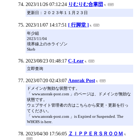
2023/11/26 07:12:24
りむりむ合掌団
更新日：２０２３年１１月２３日
2023/11/07 14:17:51
[ 行脚堂 ]
年少組
2023/11/04
境界線上のホライゾン
Skeb
2023/08/23 01:48:17
C-Lear
立即查询
2023/07/20 02:43:07
Anorak Post
ドメインが無効な状態です。
「 www.anorak-post.com 」のページは、ドメインが無効な
状態です。
ウェブサイト管理者の方はこちらから変更・更新を行っ
てください。
「 www.anorak-post.com 」is Expired or Suspended. The
WHOIS is here.
2023/04/30 17:56:05
ＺＩＰＰＥＲＳＲＯＯＭ