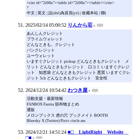
<cite id="2i08a"><table id="2i08a"></table></cite>
?
中文 | 英文 | 設(shè)為首頁(yè) | 收藏本站 | 聯(
2025/02/14 05:00:52
りんから荘
あんしんクレジット
プライムウォレット
どんなときも。クレジット
バンクレジット
ユーウォレット
いますぐクレジット pickup どんなときもクレジット メ
リット どんなときもクレジット 口コミ いますぐクレジ
ット 知恵袋 どんなときもクレジット 悪質 いますぐクレ
ジット 5ch どんなときもクレジット 安全性
2024/12/24 10:54:42
わつき屋
活動支援・最新情報
FANBOX Fantia 頒布物まとめ
通販
メロンブックス 虎の穴 ブックメイト BOOTH
Bluesky X (Twitter) Pixiv circle.ms
2024/12/21 14:51:24
■□ LightRight Website
□■