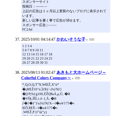
スポンサーサイト
投稿日：-------- --
上記の広告は１ヶ月以上更新のないブログに表示されて
います。
新しい記事を書く事で広告が消せます。
スポンサー広告 | --:--:--
FC2Ad
2025/10/01 04:14:47
かわいそうな子
1 2 3 4
5 6 7 8 9 10 11
12 13 14 15 16 17 18
19 20 21 22 23 24 25
26 27 28 29 30 31
2025/08/13 01:02:47
あきもと大ホームページ～
Colorful Colors Company～
*‚Q‚O‚Q‚T”N‚WŒŽ‚X“ú*
�¡8ŒŽ16“ú‚ÌƒRƒ~ƒbƒNƒ}
�[ƒPƒbƒg106‚ÉŽQ‰Á‚µ‚Ü‚·�B
�VŠ§‚ÍŠÍ‚±‚ê–{‚Å‚·�B
ƒ�ƒ�ƒ“ƒuƒbƒNƒX—l�u4/175�v
ŒÕ‚ÌŒŠ—l�u4/175�v
‚WŒŽ‚P‚U“ú(“y)