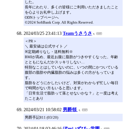
した。
長年にわたり、多くの皆様にご利用いただきましたこと
を心よりお礼申し上げます。
ODNトップページへ
©2024 SoftBank Corp. All Rights Reserved.
2024/03/25 23:41:13
Teamうさうさ
＜PR＞
＼ 最安値は公式サイト ／
※定期縛りなし・送料無料※
BMIが高め、最近お腹に脂肪がつきやすくなった、年齢
とともになんだかスッキリしない…
特別なことはしていないのに、いつの間にかついている
腹部の脂肪や内臓脂肪の悩みは多くの方がもっていま
す。
脂肪をどうにかしたいけど、対策がわからず忙しい毎日
で時間がない方もいると思います。
「日常生活で脂肪って落とせないかな？」と一度は考え
たことあり
2024/03/21 10:58:02
男爵領
男爵手記811 (03/20)
2024/01/18 02:46:16
ぼーいずびぃ学園