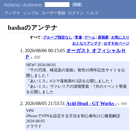
アンテナ
シンプル
ユーザー登録
ログイン
ヘルプ
bashaのアンテナ
すべて
|
グループ指定なし
|
常連
|
ゲーム
|
原画家
|
お気に入り
おとなりアンテナ
|
おすすめページ
2026/08/06 00:15:05
オーガスト オフィシャルＨ
Ｐ
NEW! 2026.08.05
『千の刃濤、桃花染の皇姫』発売10周年記念サイトを公
開しました！
『あいミス』4コマ漫画第813話を公開しました！
『あいミス』ヴァレリアの深憶聖装・7月のイベント聖装
を公開しました
2026/08/05 21:53:51
Acid Head - GT Works -
VPN
iPhoneでVPNを設定する方法を初心者向けに徹底解説
2026.08.05
クラウド