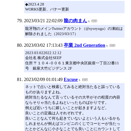
◆2023.4.28
WORKS更新、バナー更新
2023/03/21 22:02:09
龍の肉まん
龍牙翔のメインTwitterアカウント（@syoryuga）の凍結は
解除されました（2023/03/17）
2023/03/02 17:13:43
卒業 2nd Generation
2023.03.022022.12.12
会社名 株式会社SEEP
住所 〒１０４-００６１東京都中央区銀座一丁目22番11
号 銀座大竹ビジデンス 2F
2023/02/09 01:01:49
Excuse
ネットで占いと検索してみると絶対当たると謳っている
ものがありますよね。
絶対当たるなんて言っているその大半がその程度の内容
ならそりゃ当たるよねといったものばかりです。
例えば近いうちに嬉しいことが起きますよなど。
良いことの定義は人それぞれです。
良いことなんて何も起きていないよという人もいるかも
しれませんが例えばコンビニのくじでコーヒーが当たっ
たとかどんなに小さなことでも良いことにカウントして