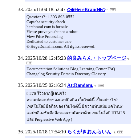
2025/11/04 18:52:47
◇◆HereBrand◆◇
Questions?+1-303-893-0552
Captcha security check
herebrand.com is for sale
Please prove you're not a robot
View Price Processing
Dedicated to customer care
© HugeDomains.com. All rights reserved.
2025/10/28 12:45:23
的良みらん・トップページ
Documentation Solutions Blog Learning Center FAQ
Changelog Security Domain Directory Glossary
2025/10/25 02:16:34
At:Random.
9,276 รีวิวจากผู้เล่นจริง
ความปลอดภัยของแอปมือถือ เว็บไซต์นี้ เป็นอย่างไร?
เทคโนโลยีมือถือของ เว็บไซต์นี้ มีความทันสมัยแค่ไหน?
แอปพลิเคชันมือถือของเราพัฒนาด้วยเทคโนโลยี HTML5
และ Progressive Web App (
2025/10/18 17:54:10
らくがきおんらいん