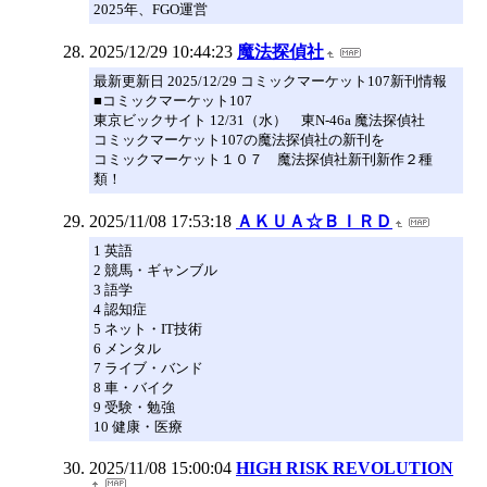
2025年、FGO運営
2025/12/29 10:44:23
魔法探偵社
最新更新日 2025/12/29 コミックマーケット107新刊情報
■コミックマーケット107
東京ビックサイト 12/31（水） 東N-46a 魔法探偵社
コミックマーケット107の魔法探偵社の新刊を
コミックマーケット１０７ 魔法探偵社新刊新作２種
類！
2025/11/08 17:53:18
ＡＫＵＡ☆ＢＩＲＤ
1 英語
2 競馬・ギャンブル
3 語学
4 認知症
5 ネット・IT技術
6 メンタル
7 ライブ・バンド
8 車・バイク
9 受験・勉強
10 健康・医療
2025/11/08 15:00:04
HIGH RISK REVOLUTION