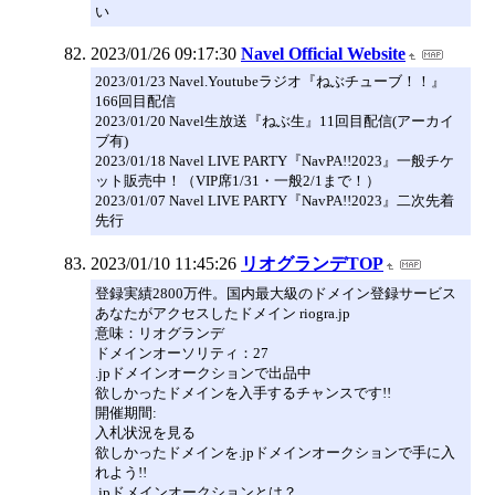
い
2023/01/26 09:17:30
Navel Official Website
2023/01/23 Navel.Youtubeラジオ『ねぶチューブ！！』
166回目配信
2023/01/20 Navel生放送『ねぶ生』11回目配信(アーカイ
ブ有)
2023/01/18 Navel LIVE PARTY『NavPA!!2023』一般チケ
ット販売中！（VIP席1/31・一般2/1まで！）
2023/01/07 Navel LIVE PARTY『NavPA!!2023』二次先着
先行
2023/01/10 11:45:26
リオグランデTOP
登録実績2800万件。国内最大級のドメイン登録サービス
あなたがアクセスしたドメイン riogra.jp
意味：リオグランデ
ドメインオーソリティ：27
.jpドメインオークションで出品中
欲しかったドメインを入手するチャンスです!!
開催期間:
入札状況を見る
欲しかったドメインを.jpドメインオークションで手に入
れよう!!
.jpドメインオークションとは？