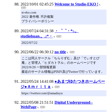
2022/10/01 02:45:25
Welcome to Studio-EKO !
st-eko.com
2022 著作権. 不許複製
プライバシーポリシー
2022/07/24 04:31:38
・゜゜・*:.。
studiohuan.。.:*・
2022/07/22
2022/06/22 06:30:12
no title
ここは同人サークル「ちらりずむ」及び「でぃすとぴ
庵」と管理人「ヒダカトヲル」のホームページです
2022/6/20 一部情報更新
最近のサークル情報はPIXIV及びTwitterで行っています。
2022/05/24 14:41:08
●あまづゆたつきホームペー
ジ●Ａｍｒｉｔａ
https://twitter.com/@amaduyu
2022/05/08 21:51:51
Digital Underground--
WebPage