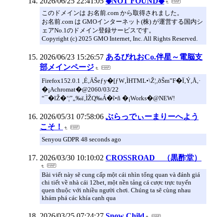
2026/06/25 22:41:05
◆NOT FOUND◆
このドメインは お名前.com から取得されました。
お名前.com は GMOインターネット(株) が運営する国内シ
ェアNo.1のドメイン登録サービスです。
Copyright (c) 2025 GMO Internet, Inc. All Rights Reserved.
2026/06/23 15:26:57
あるびれおCo.伴星～電脳支
部メインページ
Firefox152.0.1 ‚É‚ÄŠeƒy�[ƒW‚ÌHTML•\Ž¦‚ðŠm”F�Ï‚Ý‚Å‚·
�¡Achromat�@2060/03/22
“¯�lŽ�‘¦”„‰ï‚ÌŽQ‰Á�î•ñ �¡Works�@NEW!
2026/05/31 07:58:06
ぶらっでぃーまりーへよう
こそ！
Senyou GDPR 48 seconds ago
2026/03/30 10:10:02
CROSSROAD （黒酢堂）
Bài viết này sẽ cung cấp một cái nhìn tổng quan và đánh giá
chi tiết về nhà cái 12bet, một nền tảng cá cược trực tuyến
quen thuộc với nhiều người chơi. Chúng ta sẽ cùng nhau
khám phá các khía cạnh qua
2026/03/25 07:24:27
Snow Child