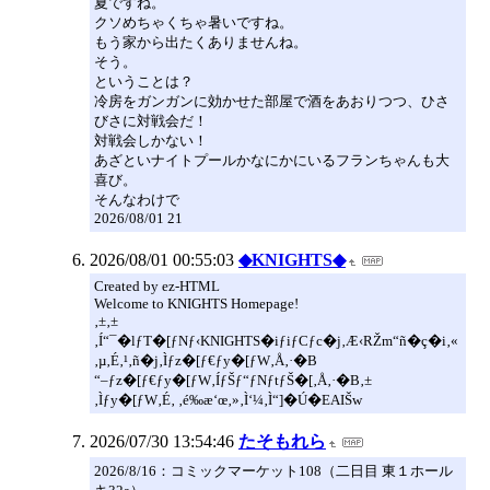
夏ですね。
クソめちゃくちゃ暑いですね。
もう家から出たくありませんね。
そう。
ということは？
冷房をガンガンに効かせた部屋で酒をあおりつつ、ひさ
びさに対戦会だ！
対戦会しかない！
あざといナイトプールかなにかにいるフランちゃんも大
喜び。
そんなわけで
2026/08/01 21
2026/08/01 00:55:03
◆KNIGHTS◆
Created by ez-HTML
Welcome to KNIGHTS Homepage!
‚±‚±
‚Í“¯�lƒT�[ƒNƒ‹KNIGHTS�iƒiƒCƒc�j‚Æ‹RŽm“ñ�ç�i‚«
‚µ‚É‚¹‚ñ�j‚Ìƒz�[ƒ€ƒy�[ƒW‚Å‚·�B
“–ƒz�[ƒ€ƒy�[ƒW‚ÍƒŠƒ“ƒNƒtƒŠ�[‚Å‚·�B‚±
‚Ìƒy�[ƒW‚É‚ ‚é‰æ‘œ‚»‚Ì‘¼‚Ì“]�Ú�EAIŠw
2026/07/30 13:54:46
たそもれら
2026/8/16：コミックマーケット108（二日目 東１ホール