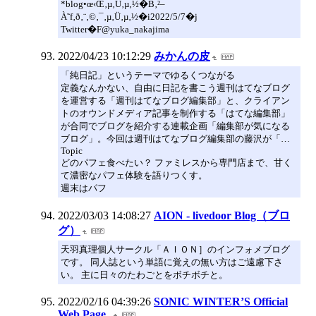
*blog•œ‹Œ‚µ‚Ü‚µ‚½�B‚²–
À˜f‚ð‚¨‚©‚¯‚µ‚Ü‚µ‚½�i2022/5/7�j
Twitter�F@yuka_nakajima
2022/04/23 10:12:29
みかんの皮
「純日記」というテーマでゆるくつながる
定義なんかない、自由に日記を書こう週刊はてなブログ
を運営する「週刊はてなブログ編集部」と、クライアン
トのオウンドメディア記事を制作する「はてな編集部」
が合同でブログを紹介する連載企画「編集部が気になる
ブログ」。今回は週刊はてなブログ編集部の藤沢が「…
Topic
どのパフェ食べたい？ ファミレスから専門店まで、甘く
て濃密なパフェ体験を語りつくす。
週末はパフ
2022/03/03 14:08:27
AION - livedoor Blog（ブロ
グ）
天羽真理個人サークル「ＡＩＯＮ］のインフォメブログ
です。 同人誌という単語に覚えの無い方はご遠慮下さ
い。 主に日々のたわごとをボチボチと。
2022/02/16 04:39:26
SONIC WINTER’S Official
Web Page.