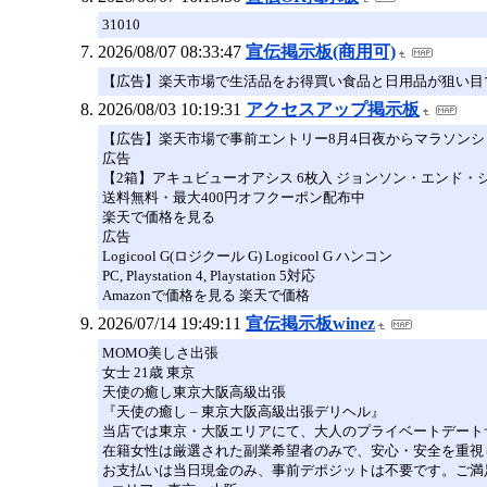
31010
2026/08/07 08:33:47
宣伝掲示板(商用可)
【広告】楽天市場で生活品をお得買い食品と日用品が狙い目
2026/08/03 10:19:31
アクセスアップ掲示板
【広告】楽天市場で事前エントリー8月4日夜からマラソンシ
広告
【2箱】アキュビューオアシス 6枚入 ジョンソン・エンド・
送料無料・最大400円オフクーポン配布中
楽天で価格を見る
広告
Logicool G(ロジクール G) Logicool G ハンコン
PC, Playstation 4, Playstation 5対応
Amazonで価格を見る 楽天で価格
2026/07/14 19:49:11
宣伝掲示板winez
MOMO美しさ出張
女士 21歳 東京
天使の癒し東京大阪高級出張
『天使の癒し – 東京大阪高級出張デリヘル』
当店では東京・大阪エリアにて、大人のプライベートデート
在籍女性は厳選された副業希望者のみで、安心・安全を重視
お支払いは当日現金のみ、事前デポジットは不要です。ご満