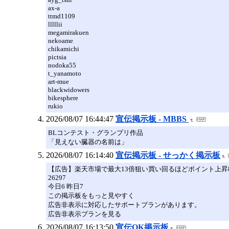
ax-a
ttmd1109
lllllii
megamirakuen
nekoame
chikamichi
pictsia
nodoka55
t_yanamoto
art-mue
blackwidowers
bikesphere
rukio
2026/08/07 16:44:47
宣伝掲示板 - MBBS
BLコンテスト・グランプリ作品
「見えない臓器の名前は」
2026/08/07 16:14:40
宣伝掲示板 - せっかく掲示板
【広告】楽天市場で最大13倍狙い買い回るほどポイント上昇8月
26297
今日6 昨日7
この掲示板をもっと見やすく
広告非表示に対応したサポートプランがあります。
広告非表示プランを見る
2026/08/07 16:13:50
宣伝OK掲示板