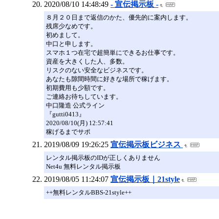
2020/08/10 14:48:49
- 宣伝掲示板 -
８月２０日まで返信のかた、優先的に案内します。
残席少なめです。
初めまして。
中口と申します。
スマホ１つ在宅で超簡単にできるお仕事です。
資産を大きくした人、多数。
リスクのない安全なビジネスです。
あなたも隙間時間に好きな場所で稼げます。
初期費用も少額です。
ご連絡お待ちしています。
中口隆造 公式ライン
『gutti0413』
2020/08/10(月) 12:57:41
稼げるまでサポ
2019/08/09 19:26:25
宣伝掲示板ビジネス
レンタル掲示板のIDが正しくありません
Net4u 無料レンタル掲示板
2019/08/05 11:24:07
宣伝掲示板｜21style
++無料レンタルBBS-21style++