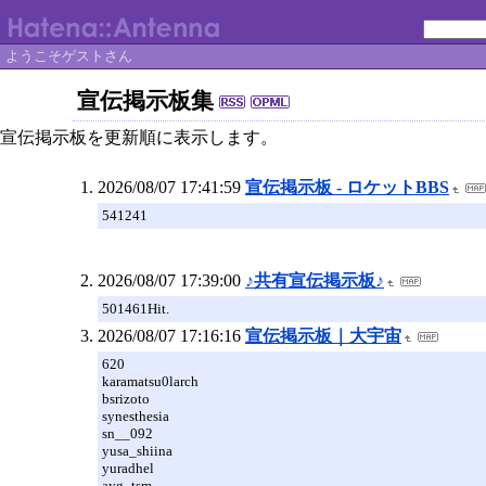
ようこそゲストさん
宣伝掲示板集
宣伝掲示板を更新順に表示します。
2026/08/07 17:41:59
宣伝掲示板 - ロケットBBS
541241
2026/08/07 17:39:00
♪共有宣伝掲示板♪
501461Hit.
2026/08/07 17:16:16
宣伝掲示板｜大宇宙
620
karamatsu0larch
bsrizoto
synesthesia
sn__092
yusa_shiina
yuradhel
ayg_tsm