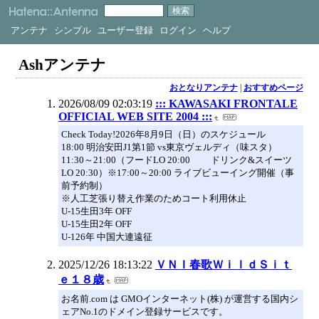
アンテナ
シンプル
ユーザー登録
ログイン
ヘルプ
Ashアンテナ
おとなりアンテナ
|
おすすめページ
2026/08/09 02:03:19
::: KAWASAKI FRONTALE
OFFICIAL WEB SITE 2004 :::
Check Today!2026年8月9日（日）のスケジュール
18:00 明治安田J1第1節 vs東京ヴェルディ（味スタ）
11:30～21:00（フードLO 20:00 ドリンク&スイーツ
LO 20:30）※17:00～20:00 ライブビューイング開催（事
前予約制）
※人工芝張り替え作業のためコート利用休止
U-15生田3年 OFF
U-15生田2年 OFF
U-126年 中国大連遠征
2025/12/26 18:13:22
ＶＮＩ春歌ＷｉｌｄＳｉｔ
ｅ１８歳
お名前.com は GMOインターネット(株) が運営する国内シ
ェアNo.1のドメイン登録サービスです。