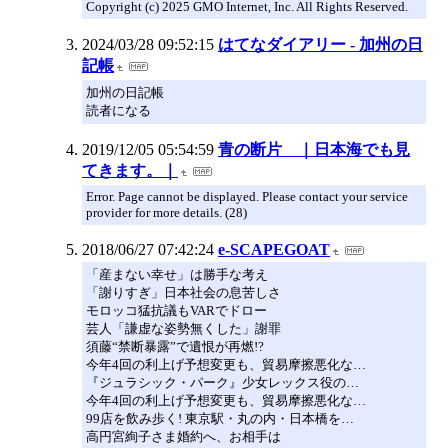
Copyright (c) 2025 GMO Internet, Inc. All Rights Reserved.
2024/03/28 09:52:15
はてなダイアリー - 加州の日
記帳
加州の日記帳
読者になる
2019/12/05 05:54:59
青の断片 ｜日本海でも見
てきます。｜
Error. Page cannot be displayed. Please contact your service
provider for more details. (28)
2018/06/27 07:42:24
e-SCAPEGOAT
「産まない幸せ」は勝手な考え
「謝りすぎ」日本社会の息苦しさ
モロッコ猛抗議もVARでドロー
芸人「謙虚な姿勢無くした」謝罪
須藤“禁断暴露”で遺恨が再燃!?
今年4回の利上げ予想変更も、貿易摩擦悪化な…
『ジュラシック・パーク』少女レックス役の…
今年4回の利上げ予想変更も、貿易摩擦悪化な…
99店を飲み歩く! 東京駅・丸の内・日本橋を…
高円宮絢子さま婚約へ、お相手は