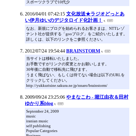
スポーツクラブで10代少
2016/04/01 07:42:15
文化放送★ラジオどっとあ
い伊月ゆいのデジタロイド化計画！
なお、新規にブログを始められるお客さまは、NTTレゾ
ナント社が提供する「gooブログ」をご紹介いたします。
詳しくは、以下のリンクをご参照ください。
2012/07/24 19:54:44
BRAINSTORM
当サイトは移転いたしました。
お手数ですがリンクの変更とかお願いします。
30年後に自動で移転先に飛びます。
うまく飛ばない、もしくは待てない場合は以下のURLを
クリックしてください。
http://yukkurisine.sakura.ne.jp/nnaro/brainstorm/
2009/09/24 23:25:06
やまなこわ - 堀江由衣＆田村
ゆかり系blog
September 24, 2009
music
iranian music
self publishing
Popular Categories
Business