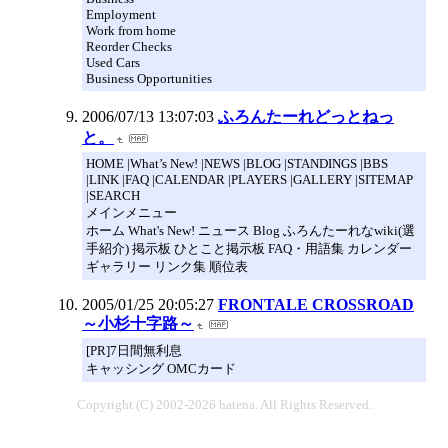
Employment
Work from home
Reorder Checks
Used Cars
Business Opportunities
2006/07/13 13:07:03
ふろんたーれどっとねっ
と。
HOME |What’s New! |NEWS |BLOG |STANDINGS |BBS
|LINK |FAQ |CALENDAR |PLAYERS |GALLERY |SITEMAP
|SEARCH
メインメニュー
ホーム What's New! ニュース Blog ふろんたーれなwiki(選
手紹介) 掲示板 ひとこと掲示板 FAQ・用語集 カレンダー
ギャラリー リンク集 順位表
2005/01/25 20:05:27
FRONTALE CROSSROAD
～小杉十字路～
[PR]7日間無利息
キャッシング OMCカード
Copyright (C) 2002-2026 hatena. All Rights Reserved.