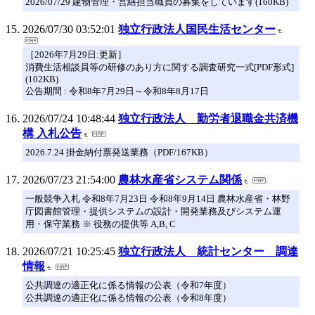
2026/07/29 建物管理・営繕担当職員の募集をしています(160KB)
2026/07/30 03:52:01
独立行政法人国民生活センター
［2026年7月29日:更新］
消費生活相談員等の研修のあり方に関する調査研究一式[PDF形式]
(102KB)
公告期間 : 令和8年7月29日～令和8年8月17日
2026/07/24 10:48:44
独立行政法人 勤労者退職金共済機
構 入札公告
2026.7.24 掛金納付票発送業務（PDF/167KB）
2026/07/23 21:54:00
農林水産省システム関係
一般競争入札 令和8年7月23日 令和8年9月14日 農林水産省・林野
庁図書館管理・提供システムの設計・開発業務及びシステム運
用・保守業務 ※ 役務の提供等 A,B, C
2026/07/21 10:25:45
独立行政法人 統計センター 調達
情報
公共調達の適正化に係る情報の公表（令和7年度）
公共調達の適正化に係る情報の公表（令和8年度）