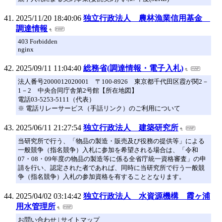
2025/11/20 18:40:06
独立行政法人 農林漁業信用基金
調達情報
403 Forbidden
nginx
2025/09/11 11:04:40
総務省(調達情報・電子入札)
法人番号2000012020001 〒100-8926 東京都千代田区霞が関2－
1－2 中央合同庁舎第2号館【所在地図】
電話03-5253-5111（代表）
※ 電話リレーサービス（手話リンク）のご利用について
2025/06/11 21:27:54
独立行政法人 建築研究所
当研究所で行う、「物品の製造・販売及び役務の提供等」による
一般競争（指名競争）入札に参加を希望される場合は、「令和
07・08・09年度の物品の製造等に係る全省庁統一資格審査」の申
請を行い、認定された者であれば、同時に当研究所で行う一般競
争（指名競争）入札の参加資格を有することとなります。
2025/04/02 03:14:42
独立行政法人 水資源機構 霞ヶ浦
用水管理所
お問い合わせ | サイトマップ