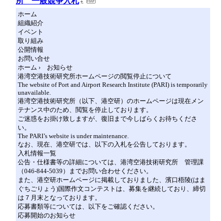
所 一般競争入札
ホーム
組織紹介
イベント
取り組み
公開情報
お問い合せ
ホーム › お知らせ
港湾空港技術研究所ホームページの閲覧停止について
The website of Port and Airport Research Institute (PARI) is temporarily
unavailable.
港湾空港技術研究所（以下、港空研）のホームページは現在メン
テナンス中のため、閲覧を停止しております。
ご迷惑をお掛け致しますが、復旧まで今しばらくお待ちくださ
い。
The PARI’s website is under maintenance.
なお、現在、港空研では、以下の入札を公告しております。
入札情報一覧
公告・仕様書等の詳細については、港湾空港技術研究所 管理課
（046-844-5039）までお問い合わせください。
また、港空研ホームページに掲載しておりました、濱口梧陵(はま
ぐちごりょう)国際作文コンテストは、募集を継続しており、締切
は７月末となっております。
応募書類等については、以下をご確認ください。
応募開始のお知らせ