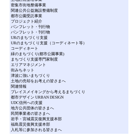
密集市街地整備事業
関連公共公益施設整備制度
都市公園受託事業
プロジェクト紹介
パンフレット・刊行物
パンフレット・刊行物
URのまちづくり支援
URのまちづくり支援（コーディネート等）
コーディネート
緑のまちづくり(都市公園事業)
まちづくり支援専門家制度
エリアマネジメント
街みちネット
津波に強いまちづくり
土地の売却をお考えの皆さまへ
関連情報
プレイスメイキングから考えるまちづくり
都市デザイン URBAN DESIGN
UDC信州への支援
地方公共団体の皆さまへ
民間事業者の皆さまへ
岩手・宮城震災復興支援本部
福島震災復興支援本部
入札等に参加される皆さまへ