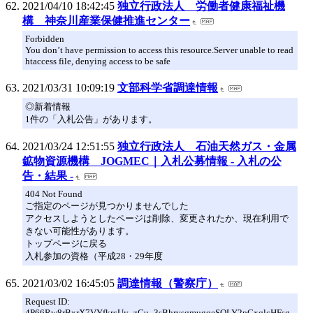
2021/04/10 18:42:45
独立行政法人 労働者健康福祉機
構 神奈川産業保健推進センター
Forbidden
You don’t have permission to access this resource.Server unable to read
htaccess file, denying access to be safe
2021/03/31 10:09:19
文部科学省調達情報
◎新着情報
1件の「入札公告」があります。
2021/03/24 12:51:55
独立行政法人 石油天然ガス・金属
鉱物資源機構 JOGMEC｜入札公募情報 - 入札の公
告・結果 -
404 Not Found
ご指定のページが見つかりませんでした
アクセスしようとしたページは削除、変更されたか、現在利用で
きない可能性があります。
トップページに戻る
入札参加の資格（平成28・29年度
2021/03/02 16:45:05
調達情報（警察庁）
Request ID:
4P66Rw8rBxrX7VYfkrcUy_zGu_3sBhrvsqmugqeSOLY2pCxqlcHFsg