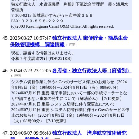
独立行政法人 水資源機構 利根川下流総合管理所 霞ヶ浦用水
管理所
〒300-0213 茨城県かすみがうら市牛渡３５９
FAX: ０２９-８９８-２２２９
(c) 2003 Kasumigaura Canal O&M Office. All rights reserved.
2025/03/27 10:57:47
独立行政法人 郵便貯金・簡易生命
保険管理機構 調達情報
現在、該当する情報はありません。
令和７年度調達方針 [PDF:251KB]
2024/07/23 23:12:05
各府省・独立行政法人等（府省別）
システム切替作業に伴うe-Govのサービス停止のお知らせ（2024
年8月9日（金）19時00分～2024年8月13日（火）08時00分）
2024年07月19日 重要 電子申請において一部の手続でエラーとな
り申請できない事象の発生について（解消済み）【7/19更新】
2024年07月18日 重要 システム切替に伴う変更点について
2024年07月12日 重要 システム切替作業に伴うe-Govのサービス停
止のお知らせ（2024年8月9日（金）19時00分～2024年8月13日
（火）08時00分）【7/19更新】
2024/06/07 09:56:48
独立行政法人 湾岸航空技術研究