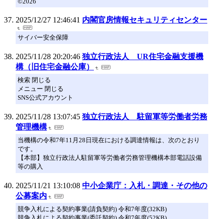
©2026
2025/12/27 12:46:41
内閣官房情報セキュリティセンター
サイバー安全保障
2025/11/28 20:20:46
独立行政法人 UR住宅金融支援機
構（旧住宅金融公庫）
検索 閉じる
メニュー 閉じる
SNS公式アカウント
2025/11/28 13:07:45
独立行政法人 駐留軍等労働者労務
管理機構
当機構の令和7年11月28日現在における調達情報は、次のとおり
です。
【本部】独立行政法人駐留軍等労働者労務管理機構本部電話設備
等の購入
2025/11/21 13:10:08
中小企業庁：入札・調達・その他の
公募案内
競争入札による契約事業(請負契約) 令和7年度(32KB)
競争入札による契約事業(委託契約) 令和7年度(52KB)