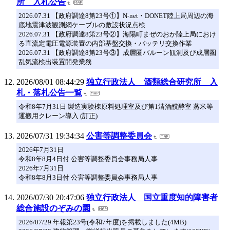
所 入札公告
2026.07.31 【政府調達8第23号①】N-net・DONET陸上局周辺の海
底地震津波観測網ケーブルの敷設状況点検
2026.07.31 【政府調達8第23号②】海陽町まぜのおか陸上局におけ
る直流定電圧電源装置の内部基盤交換・バッテリ交換作業
2026.07.31 【政府調達8第23号③】成層圏バルーン観測及び成層圏
乱気流検出装置開発業務
2026/08/01 08:44:29
独立行政法人 酒類総合研究所 入
札・落札公告一覧
令和8年7月31日 製造実験棟原料処理室及び第1清酒醗酵室 蒸米等
運搬用クレーン導入 (訂正)
2026/07/31 19:34:34
公害等調整委員会
2026年7月31日
令和8年8月4日付 公害等調整委員会事務局人事
2026年7月31日
令和8年8月3日付 公害等調整委員会事務局人事
2026/07/30 20:47:06
独立行政法人 国立重度知的障害者
総合施設のぞみの園
2026/07/29 年報第23号(令和7年度)を掲載しました(4MB)