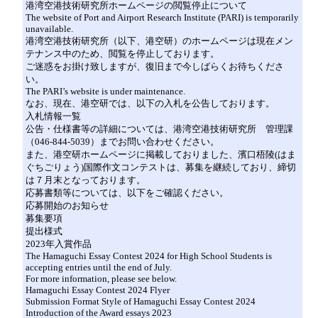
港湾空港技術研究所ホームページの閲覧停止について
The website of Port and Airport Research Institute (PARI) is temporarily
unavailable.
港湾空港技術研究所（以下、港空研）のホームページは現在メン
テナンス中のため、閲覧を停止しております。
ご迷惑をお掛け致しますが、復旧まで今しばらくお待ちくださ
い。
The PARI’s website is under maintenance.
なお、現在、港空研では、以下の入札を公告しております。
入札情報一覧
公告・仕様書等の詳細については、港湾空港技術研究所 管理課
（046-844-5039）までお問い合わせください。
また、港空研ホームページに掲載しておりました、濱口梧陵(はま
ぐちごりょう)国際作文コンテストは、募集を継続しており、締切
は７月末となっております。
応募書類等については、以下をご確認ください。
応募開始のお知らせ
募集要項
提出様式
2023年入賞作品
The Hamaguchi Essay Contest 2024 for High School Students is
accepting entries until the end of July.
For more information, please see below.
Hamaguchi Essay Contest 2024 Flyer
Submission Format Style of Hamaguchi Essay Contest 2024
Introduction of the Award essays 2023