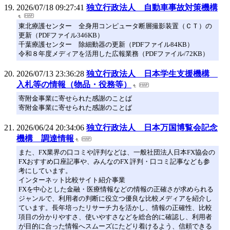
2026/07/18 09:27:41
独立行政法人 自動車事故対策機構
東北療護センター 全身用コンピュータ断層撮影装置（ＣＴ）の
更新（PDFファイル346KB）
千葉療護センター 除細動器の更新（PDFファイル84KB）
令和８年度メディアを活用した広報業務（PDFファイル/72KB）
2026/07/13 23:36:28
独立行政法人 日本学生支援機構
入札等の情報（物品・役務等）
寄附金事業に寄せられた感謝のことば
寄附金事業に寄せられた感謝のことば
2026/06/24 20:34:06
独立行政法人 日本万国博覧会記念
機構 調達情報
また、FX業界の口コミや評判などは、一般社団法人日本FX協会の
FXおすすめ口座記事や、みんなのFX 評判・口コミ記事なども参
考にしています。
インターネット比較サイト紹介事業
FXを中心とした金融・医療情報などの情報の正確さが求められる
ジャンルで、利用者の判断に役立つ優良な比較メディアを紹介し
ています。長年培ったリサーチ力を活かし、情報の正確性、比較
項目の分かりやすさ、使いやすさなどを総合的に確認し、利用者
が目的に合った情報へスムーズにたどり着けるよう、信頼できる