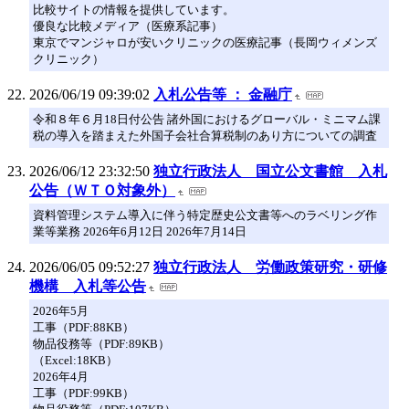
比較サイトの情報を提供しています。
優良な比較メディア（医療系記事）
東京でマンジャロが安いクリニックの医療記事（長岡ウィメンズ
クリニック）
2026/06/19 09:39:02
入札公告等 ： 金融庁
令和８年６月18日付公告 諸外国におけるグローバル・ミニマム課
税の導入を踏まえた外国子会社合算税制のあり方についての調査
2026/06/12 23:32:50
独立行政法人 国立公文書館 入札
公告（ＷＴＯ対象外）
資料管理システム導入に伴う特定歴史公文書等へのラベリング作
業等業務 2026年6月12日 2026年7月14日
2026/06/05 09:52:27
独立行政法人 労働政策研究・研修
機構 入札等公告
2026年5月
工事（PDF:88KB）
物品役務等（PDF:89KB）
（Excel:18KB）
2026年4月
工事（PDF:99KB）