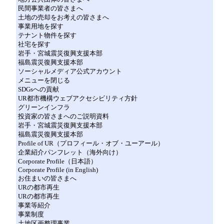
民間事業者の皆さまへ
土地の売却をお考えの皆さまへ
事業用地を探す
テナント物件を探す
社宅を探す
岩手・宮城震災復興支援本部
福島震災復興支援本部
ソーシャルメディア公式アカウント
メニューを閉じる
SDGsへの貢献
UR都市機構ウェブアクセシビリティ方針
グリーンインフラ
投資家の皆さまへのご説明資料
岩手・宮城震災復興支援本部
福島震災復興支援本部
Profile of UR（プロフィール・オブ・ユーアール）
企業紹介パンフレット（海外向け）
Corporate Profile（日本語）
Corporate Profile (in English)
お住まいの皆さまへ
URの都市再生
URの都市再生
事業等紹介
事業制度
土地区画整理事業