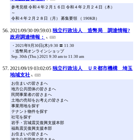
参考見積 令和４年２月１６日 令和４年２月２４日（木）
～
令和４年２月２８日（月） 募集要領 （ 190KB）
2021/09/30 09:59:03
独立行政法人 造幣局 調達情報?
政府調達情報：
・2021年9月30日(木) 9:30 〓 11:30
・造幣局オンラインショップ
Sep. 30th (Thu.) 2021 9:30 am to 11:30 am
2021/09/19 03:02:05
独立行政法人 ＵＲ都市機構 埼玉
地域支社
お住まいの皆さまへ
地方公共団体の皆さまへ
民間事業者の皆さまへ
土地の売却をお考えの皆さまへ
事業用地を探す
テナント物件を探す
社宅を探す
岩手・宮城震災復興支援本部
福島震災復興支援本部
お住まいの皆さまへ
地方公共団体の皆さまへ