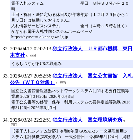
電子入札システム 平日 ８時３０分から２０
時
土日・祝日・法に定める休日及び年末年始（１２月２９日から１
月３日）は稼動しておりません。
入札情報サービスシステム 全日（４時～５時を除く）
かながわ電子入札共同システムホームページ
https://nyusatsu.e-kanagawa.lg.jp
2026/04/12 02:02:13
独立行政法人 ＵＲ都市機構 東日
本支社
くらしつながるURの取組み
2026/03/27 20:52:56
独立行政法人 国立公文書館 入札
公告（ＷＴＯ対象）
国立公文書館情報基盤ネットワークシステムに関する要件定義等
業務 2026年3月26日 2026年6月3日
電子公文書等の移管・保存・利用システムの要件定義等業務 2026
年3月26日 2026年6月3日
2026/03/24 22:22:51
独立行政法人 国立環境研究所
【電子入札システム対応】令和8年度 GOSAT-2データ処理運用シ
ステム用計算機(第9次導入) 一式公告日：令和8年3月24日 掲載