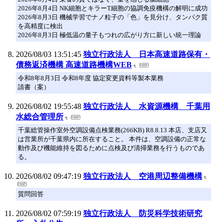
2026年8月4日 NK細胞とキラーT細胞の協調免疫機構の解明に成功
2026年8月3日 機械学習でナノ粒子の「色」を見分け、タンパク質
を高精度に検出
2026年8月3日 極低温の量子もつれの広がり方に新しい統一理論
2026/08/03 13:51:45
独立行政法人 日本高速道路保有・
債務返済機構 高速道路機構WEB
令和8年8月3日 令和8年度 協定変更資料等製本業務
請書（案）
2026/08/02 19:55:48
独立行政法人 水資源機構 千葉用
水総合管理所
千葉総管操作室外空調設備点検業務(266KB) R8.8.13 本店、支店又
は営業所が千葉県内に所在すること。 本件は、空調設備の正常な
動作及び機能維持を図るために点検及び清掃業務を行うものであ
る。
2026/08/02 09:47:19
独立行政法人 空港周辺整備機構
質問回答
2026/08/02 07:59:19
独立行政法人 防災科学技術研究