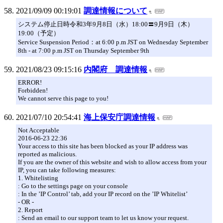
2021/09/09 00:19:01
調達情報について
システム停止日時令和3年9月8日（水）18:00〓9月9日（木）
19:00（予定）
Service Suspension Period：at 6:00 p.m JST on Wednesday September
8th - at 7:00 p.m JST on Thursday September 9th
2021/08/23 09:15:16
内閣府 調達情報
ERROR!
Forbidden!
We cannot serve this page to you!
2021/07/10 20:54:41
海上保安庁調達情報
Not Acceptable
2016-06-23 22:36
Your access to this site has been blocked as your IP address was
reported as malicious.
If you are the owner of this website and wish to allow access from your
IP, you can take following measures:
1. Whitelisting
: Go to the settings page on your console
: In the ’IP Control’ tab, add your IP record on the ’IP Whitelist’
- OR -
2. Report
: Send an email to our support team to let us know your request.