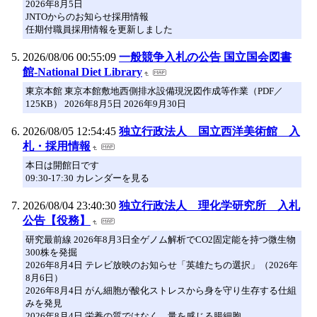
2026年8月5日
JNTOからのお知らせ採用情報
任期付職員採用情報を更新しました
2026/08/06 00:55:09
一般競争入札の公告 国立国会図書
館-National Diet Library
東京本館 東京本館敷地西側排水設備現況図作成等作業（PDF／
125KB） 2026年8月5日 2026年9月30日
2026/08/05 12:54:45
独立行政法人 国立西洋美術館 入
札・採用情報
本日は開館日です
09:30-17:30 カレンダーを見る
2026/08/04 23:40:30
独立行政法人 理化学研究所 入札
公告【役務】
研究最前線 2026年8月3日全ゲノム解析でCO2固定能を持つ微生物
300株を発掘
2026年8月4日 テレビ放映のお知らせ「英雄たちの選択」（2026年
8月6日）
2026年8月4日 がん細胞が酸化ストレスから身を守り生存する仕組
みを発見
2026年8月4日 栄養の質ではなく、量を感じる腸細胞