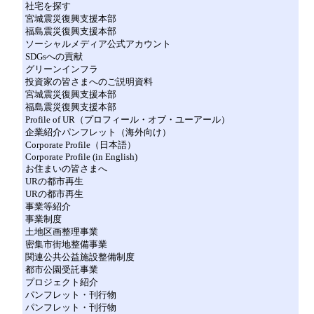
社宅を探す
宮城震災復興支援本部
福島震災復興支援本部
ソーシャルメディア公式アカウント
SDGsへの貢献
グリーンインフラ
投資家の皆さまへのご説明資料
宮城震災復興支援本部
福島震災復興支援本部
Profile of UR（プロフィール・オブ・ユーアール）
企業紹介パンフレット（海外向け）
Corporate Profile（日本語）
Corporate Profile (in English)
お住まいの皆さまへ
URの都市再生
URの都市再生
事業等紹介
事業制度
土地区画整理事業
密集市街地整備事業
関連公共公益施設整備制度
都市公園受託事業
プロジェクト紹介
パンフレット・刊行物
パンフレット・刊行物