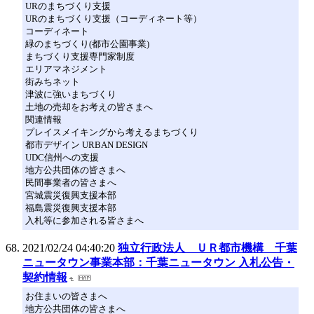
URのまちづくり支援
URのまちづくり支援（コーディネート等）
コーディネート
緑のまちづくり(都市公園事業)
まちづくり支援専門家制度
エリアマネジメント
街みちネット
津波に強いまちづくり
土地の売却をお考えの皆さまへ
関連情報
プレイスメイキングから考えるまちづくり
都市デザイン URBAN DESIGN
UDC信州への支援
地方公共団体の皆さまへ
民間事業者の皆さまへ
宮城震災復興支援本部
福島震災復興支援本部
入札等に参加される皆さまへ
2021/02/24 04:40:20
独立行政法人 ＵＲ都市機構 千葉
ニュータウン事業本部：千葉ニュータウン 入札公告・
契約情報
お住まいの皆さまへ
地方公共団体の皆さまへ