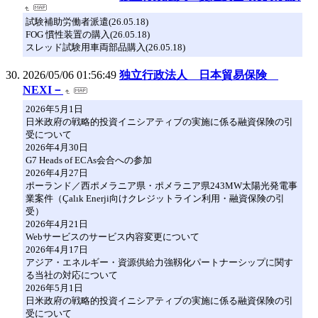
試験補助労働者派遣(26.05.18)
FOG 慣性装置の購入(26.05.18)
スレッド試験用車両部品購入(26.05.18)
2026/05/06 01:56:49
独立行政法人 日本貿易保険
NEXI－
2026年5月1日
日米政府の戦略的投資イニシアティブの実施に係る融資保険の引
受について
2026年4月30日
G7 Heads of ECAs会合への参加
2026年4月27日
ポーランド／西ポメラニア県・ポメラニア県243MW太陽光発電事
業案件（Çalık Enerji向けクレジットライン利用・融資保険の引
受）
2026年4月21日
Webサービスのサービス内容変更について
2026年4月17日
アジア・エネルギー・資源供給力強靱化パートナーシップに関す
る当社の対応について
2026年5月1日
日米政府の戦略的投資イニシアティブの実施に係る融資保険の引
受について