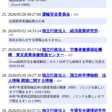
物品役務等（PDF:107KB）
（Excel:19KB）
2026/05/28 00:27:00
運輸安全委員会
企画競争実施結果の公表
2026/05/22 14:33:24
独立行政法人 経済産業研究所
現在お知らせする情報はありません
2026/05/21 05:17:54
独立行政法人 労働者健康福祉機
構 東京産業保健推進センター
Zoom録画方法を徹底解説｜ホスト以外でも録画する手順と注意点
2026.02.06
2026/05/20 10:27:30
独立行政法人 国立科学博物館 法
人情報 調達に関する情報
令和7年度環境物品等の調達実績の概要（PDF）（リンクを新しい
タブで開きます）(358.3 KB)
令和7年度特定調達品目調達実績表（PDF）（リンクを新しいタブ
で開きます）(1.2 MB)
2026/05/20 03:57:51
独立行政法人 交通安全環境研究所