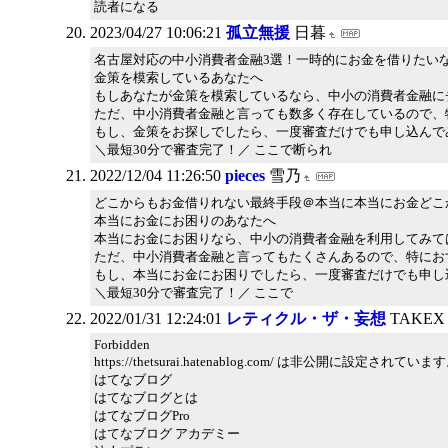
読者になる
2023/04/27 10:06:21
孤立無援
日暮
名古屋対応の中小消費者金融3選！一時的にお金を借りたい
金策を模索しているあなたへ
もしあなたが金策を模索しているなら、中小の消費者金融に
ただ、中小消費者金融と言っても数多く存在しているので、
もし、金策をお探しでしたら、一度審査だけでも申し込んで
＼最短30分で審査完了！／ ここで断られ
2022/12/04 11:26:50
pieces
雪乃
どこからもお金借りれない最終手段＠本当に本当にお金どこ
本当にお金にお困りのあなたへ
本当にお金にお困りなら、中小の消費者金融を利用してみて
ただ、中小消費者金融と言ってもたくさんあるので、特にお
もし、本当にお金にお困りでしたら、一度審査だけでも申し
＼最短30分で審査完了！／ ここで
2022/01/31 12:24:01
レティクル・ザ・妄想
TAKEX
Forbidden
https://thetsurai.hatenablog.com/ は非公開に設定されていま
はてなブログ
はてなブログとは
はてなブログPro
はてなブログ アカデミー