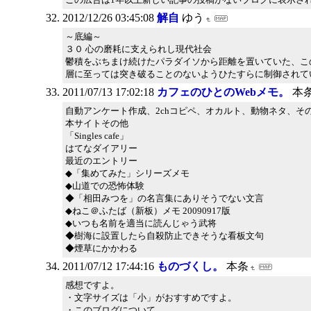
2012/12/26 03:45:08
解自
ゆう
～底編～
３０ 心の磨耗に支えられし現代社会
鬱積をぶちまけ続けたパラダイソから距離を置いていた、こ
層に至っては突き破ることのないようひたすらに制御されて
2011/07/13 17:02:18
カフェのひとのWebメモ。
本
自動アンケート作成、2chコピペ、オカルト、動物ネタ、そ
本サイトその他
「Singles cafe」
はてなダイアリー
最近のエントリー
◆「集めてみた」シリーズメモ
◆山道での恐怖体験
◆「相田みつを」の名言集にありそうでない文言
◆ねこ＠ふたば（新板）メモ 20090917版
◆いつも名前を適当に読んじゃう武将
◆樹海に設置したら自殺防止できそうな看板文句
◆煙草にかかわる
2011/07/12 17:44:16
ものづくし。
本条
感想ですよ。
・文字サイズは「小」がおすすめですよ。
・このブログについて。