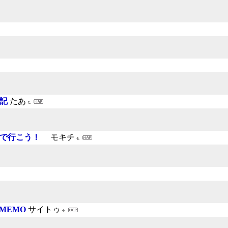
日記
たあ
更新で行こう！
モキチ
 MEMO
サイトゥ