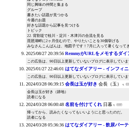
同じ興味の仲間と集まる
グループ
書きたい話題が見つかる
今週のお題
好きな話題から記事を見つける
トピック
22. 背割堤で桂川・淀川・木津川の合流を見る
琵琶湖畔に2ヶ月住むので、やりたいことを30個挙げる
みなさんこんばんは、地図子です！7月に入って暑くなって
2025/08/27 20:39:56
RemmyがURLをメモするダ
この広告は、90日以上更新していないブログに表示していま
2025/01/27 22:46:01
はてなダイアリー - インフィ
この広告は、90日以上更新していないブログに表示していま
2024/03/28 06:39:15
会長は玉が好き
会長（玉）
会長は玉が好き（跡地）
読者になる
2024/03/28 06:00:48
名前を付けてくれ
日暮
帰ってから、読みたくなってもいいようにと思ったのだ。
読者になる
2024/03/28 05:36:36
はてなダイアリー - 飲尿パー