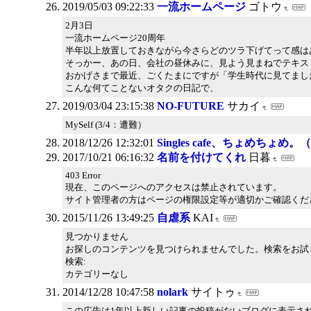
2019/05/03 09:22:33
一流ホームページ
ゴトウ
2月3日
一流ホームページ20周年
半年以上放置しておきながら今さらどのツラ下げてって感はあ
そっかー、あの日、会社の昼休みに、見よう見まねでテキスト
おかげさまで最近、ごくたまにですが「学生時代に見てまし
こんな何てことないオタクの日記で、
2019/03/04 23:15:38
NO-FUTURE
サカイ
MySelf (3/4：遭難）
2018/12/26 12:32:01
Singles cafe、ちょめちょ
2017/10/21 06:16:32
名前を付けてくれ
日暮
403 Error
現在、このページへのアクセスは禁止されています。
サイト管理者の方はページの権限設定等が適切かご確認くだ
2015/11/26 13:49:25
自虐系
KAI
見つかりません
お探しのコンテンツを見つけられませんでした。検索をお試
検索:
カテゴリーなし
2014/12/28 10:47:58
nolark
サイトゥ
この広告は1年以上新しい記事の投稿がないブログに表示さ