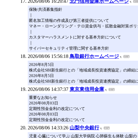
2026/08/06 16:20:47
北門信用金庫ホームページ
保険/共済募集指針
｜
匿名加工情報の作成及び第三者提供について
マネー・ローンダリング・テロ資金供与・拡散金融対策ポリ
｜
カスタマーハラスメントに対する基本方針について
｜
サイバーセキュリティ管理に関する基本方針
2026/08/06 15:56:18
鳥取銀行ホームページ
2026年8月5日
株式会社SBI新生銀行との「地域成長投資連携協定」の締結について
2026年8月5日
株式会社SBI新生銀行との「地域成長投資連携協定」の締結について
2026/08/06 14:37:37
東京東信用金庫
重要なお知らせ
2026年08月03日
定期性預金金利の改定について
2026年08月03日
定期性預金金利の改定について
2026/08/06 14:33:26
山梨中央銀行
児童 心臓について学ぶ 山梨大学病院 心肺蘇生も体験 山梨のくら