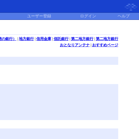
ユーザー登録
ログイン
ヘルプ
態の銀行）
|
地方銀行
|
信用金庫
|
信託銀行
|
第二地方銀行
|
第二地方銀行
おとなりアンテナ
|
おすすめページ