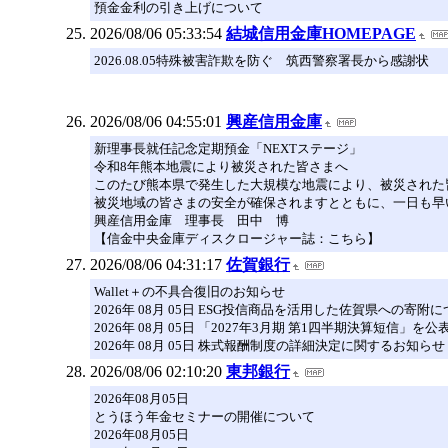
預金金利の引き上げについて
2026/08/06 05:33:54
結城信用金庫HOMEPAGE
2026.08.05特殊被害詐欺を防ぐ 筑西警察署長から感謝状
2026/08/06 04:55:01
興産信用金庫
新理事長就任記念定期預金「NEXTステージ」
令和8年熊本地震により被災された皆さまへ
このたび熊本県で発生した大規模な地震により、被災された
被災地域の皆さまの安全が確保されますとともに、一日も早
興産信用金庫 理事長 田中 博
【信金中央金庫ディスクロージャー誌：こちら】
2026/08/06 04:31:17
佐賀銀行
Wallet＋の不具合復旧のお知らせ
2026年 08月 05日 ESG投信商品を活用した佐賀県への寄附
2026年 08月 05日 「2027年3月期 第1四半期決算短信」を
2026年 08月 05日 株式報酬制度の詳細決定に関するお知らせ
2026/08/06 02:10:20
東邦銀行
2026年08月05日
とうほう年金セミナーの開催について
2026年08月05日