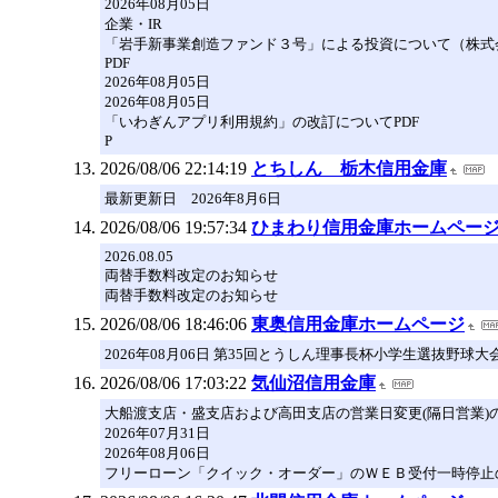
2026年08月05日
企業・IR
「岩手新事業創造ファンド３号」による投資について（株式会社Sp
PDF
2026年08月05日
2026年08月05日
「いわぎんアプリ利用規約」の改訂についてPDF
P
2026/08/06 22:14:19
とちしん 栃木信用金庫
最新更新日 2026年8月6日
2026/08/06 19:57:34
ひまわり信用金庫ホームペー
2026.08.05
両替手数料改定のお知らせ
両替手数料改定のお知らせ
2026/08/06 18:46:06
東奥信用金庫ホームページ
2026年08月06日 第35回とうしん理事長杯小学生選抜野球大
2026/08/06 17:03:22
気仙沼信用金庫
大船渡支店・盛支店および高田支店の営業日変更(隔日営業)
2026年07月31日
2026年08月06日
フリーローン「クイック・オーダー」のＷＥＢ受付一時停止