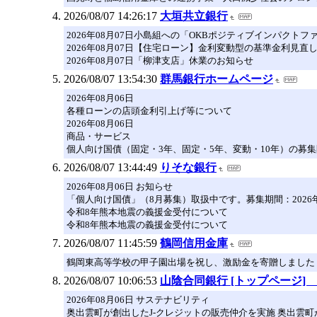
2026/08/07 14:26:17
大垣共立銀行
2026年08月07日小島組への「OKBポジティブインパクト
2026年08月07日【住宅ローン】金利変動型の基準金利見直
2026年08月07日「柳津支店」休業のお知らせ
2026/08/07 13:54:30
群馬銀行ホームページ
2026年08月06日
各種ローンの店頭金利引上げ等について
2026年08月06日
商品・サービス
個人向け国債（固定・3年、固定・5年、変動・10年）の募集開始について（
2026/08/07 13:44:49
りそな銀行
2026年08月06日 お知らせ
「個人向け国債」（8月募集）取扱中です。募集期間：2026年8
令和8年熊本地震の義援金受付について
令和8年熊本地震の義援金受付について
2026/08/07 11:45:59
鶴岡信用金庫
鶴岡東高等学校の甲子園出場を祝し、激励金を寄贈しました
2026/08/07 10:06:53
山陰合同銀行 [トップページ
2026年08月06日 サステナビリティ
奥出雲町が創出したJ-クレジットの販売仲介を実施 奥出雲町