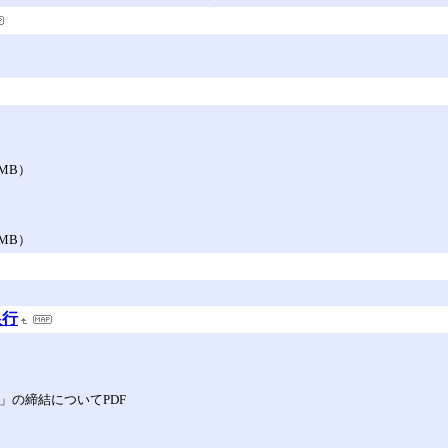
MB）
MB）
手銀行
」の締結についてPDF