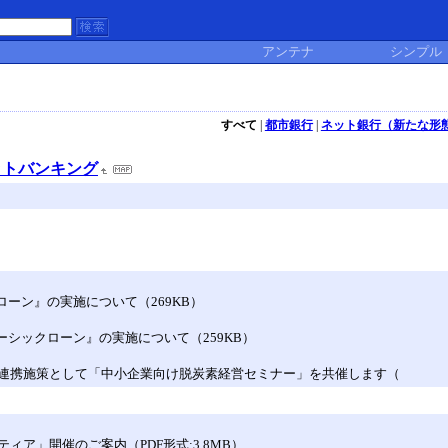
アンテナ
シンプル
すべて
|
都市銀行
|
ネット銀行（新たな形
ットバンキング
ローン』の実施について（269KB）
ーシックローン』の実施について（259KB）
連携施策として「中小企業向け脱炭素経営セミナー」を共催します（
ア」開催のご案内（PDF形式:3.8MB）