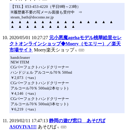
【TEL】053-453-4220（平日9時～23時）
※履歴書不要の写メール面接も受付中 ⇒
steam_bath@docomo.ne.jp
▲ ▲ ▲ ▲ ▲ ▲ ▲ ▲ ▲ ▲ ▲ ▲ ▲ ▲
▲ ▲ ▲ ▲ ▲ ▲ ▲ ▲ ▲
2020/05/01 10:27:27
元小悪魔agehaモデル桃華絵里セレ
クトオンラインショップ◆Moery（モエリー）／楽天
市場サイト
Moery楽天ショップ
handcleaner
NEW ITEM
CGパーフェクトハンドクリーナー
ハンドジェル アルコール70％ 500ml
￥2,073（+tax）
CGパーフェクトハンドクリーナー
アルコール70％ 500ml(2本セット)
￥4,146（+tax）
CGパーフェクトハンドクリーナー
アルコール70％ 500ml(3本セット)
￥6,219（+tax）
2019/02/11 17:47:13
静岡の遊び窓口 あそびば
ASOVIVA!!!!
あそびば