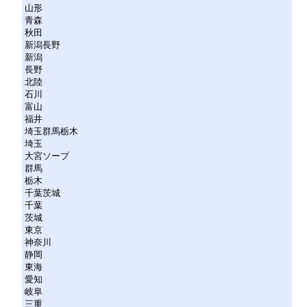
山形
青森
秋田
新潟長野
新潟
長野
北陸
石川
富山
福井
埼玉群馬栃木
埼玉
大宮ソープ
群馬
栃木
千葉茨城
千葉
茨城
東京
神奈川
静岡
東海
愛知
岐阜
三重