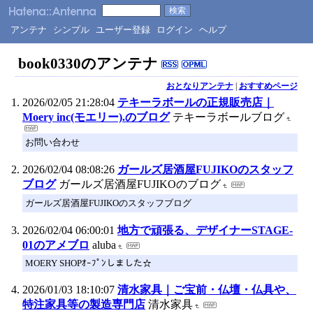
アンテナ
シンプル
ユーザー登録
ログイン
ヘルプ
book0330のアンテナ
おとなりアンテナ
|
おすすめページ
2026/02/05 21:28:04
テキーラボールの正規販売店｜
Moery inc(モエリー).のブログ
テキーラボールブログ
お問い合わせ
2026/02/04 08:08:26
ガールズ居酒屋FUJIKOのスタッフ
ブログ
ガールズ居酒屋FUJIKOのブログ
ガールズ居酒屋FUJIKOのスタッフブログ
2026/02/04 06:00:01
地方で頑張る、デザイナーSTAGE-
01のアメブロ
aluba
MOERY SHOPｵｰﾌﾟﾝしました☆
2026/01/03 18:10:07
清水家具｜ご宝前・仏壇・仏具や、
特注家具等の製造専門店
清水家具