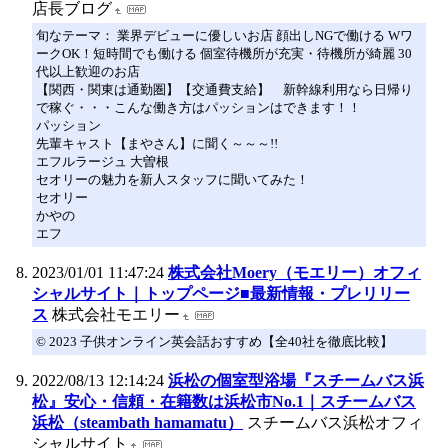
店長ブログ
旬なテーマ： 業界デビューに優しいお店 顔出しNGで働ける Wワ
ークOK！短時間でも働ける 個室待機所が充実・待機所が綺麗 30
代以上歓迎のお店
【関西・関東は通勤圏】【交通費支給】 新幹線利用なら日帰り
で稼ぐ・・・こんな働き方はパッションはできます！！
パッション
先輩キャスト【まやさん】に聞く～～～!!
エフルラージュ 大曽根
セオリーの魅力を新人スタッフに聞いてみた！
セオリー
かやの
エフ
2023/01/01 11:47:24
株式会社Moery（モエリー）オフィ
シャルサイト｜トップページ■最新情報・プレリリー
ス
株式会社モエリー
© 2023 子供オンライン英会話おすすめ【全40社を徹底比較】
2022/08/13 12:14:24
浜松の個室型浴場『スチームバス浜
松』安心・信頼・在籍数は浜松市No.1｜スチームバス
浜松（steambath hamamatu）
スチームバス浜松オフィ
シャルサイト