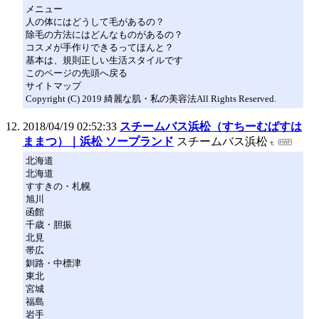
メニュー
人の体にはどうして毛があるの？
除毛の方法にはどんなものがあるの？
コスメが手作りできるってほんと？
基本は、規則正しい生活スタイルです
このページの先頭へ戻る
サイトマップ
Copyright (C) 2019 綺麗な肌・私の美容法All Rights Reserved.
2018/04/19 02:52:33
スチームバス浜松（すちーむばすは
ままつ）｜浜松 ソープランド
スチームバス浜松
北海道
北海道
すすきの・札幌
旭川
函館
千歳・胆振
北見
帯広
釧路・中標津
東北
宮城
福島
岩手