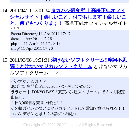
2011/04/11 18:01:34
タカハシ研究所 ｜高橋正純オフィ
シャルサイト｜楽しいこと、何でもします！楽しいこ
と、何でもつくります！
高橋正純オフィシャルサイト
Parent Directory 11-Apr-2011 17:17 -
data/ 11-Apr-2011 17:26 -
php.ini 11-Apr-2011 17:53 1k
shop/ 11-Apr-2011 17:26 -
2011/03/08 19:51:31
溶けないソフトクリーム!!摩訶不思
議！とけないマジカルソフトクリーム
とけないマジカ
ルソフトクリーム
パンデポンとは！？
あげパン専門店 Pan de Pon パン デ ポンのパン
ララポート TOKYO-BAY『東京パン屋ストリート』で３ヶ月限定
出店し、
１日3,000個を売り上げた！！
その揚げパンがついにマジカルソフトにて愛知で食べられる！！
（パンデポンとは！？の詳細へ進む）
Copyright (C) 2002-2026 hatena. All Rights Reserved.