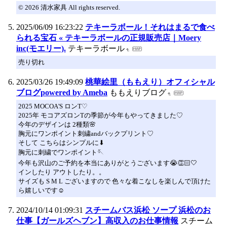
© 2026 清水家具 All rights reserved.
2025/06/09 16:23:22
テキーラボール！それはまるで食べ
られる宝石 « テキーラボールの正規販売店｜Moery
inc(モエリー).
テキーラボール
売り切れ
2025/03/26 19:49:09
桃華絵里（ももえり）オフィシャル
ブログpowered by Ameba
ももえりブログ
2025 MOCOA'S ロンT♡
2025年 モコアズロンTの季節が今年もやってきました♡
今年のデザインは 2種類🌸
胸元にワンポイント刺繍andバックプリント♡
そして こちらはシンプルに⬇︎
胸元に刺繍でワンポイント🪡
今年も沢山のご予約を本当にありがとうございます😭👏🏻🤍
インしたり アウトしたり。。
サイズも S M L ございますので 色々な着こなしを楽しんで頂けた
ら嬉しいです☺️
2024/10/14 01:09:31
スチームバス浜松 ソープ 浜松のお
仕事【ガールズヘブン】高収入のお仕事情報
スチーム