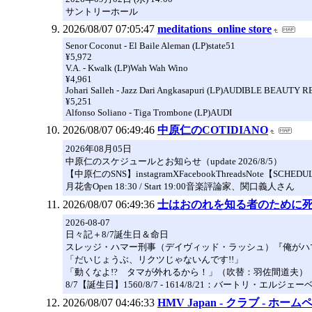
サントリーホール
2026/08/07 07:05:47
meditations_online store
Senor Coconut - El Baile Aleman (LP)state51
¥5,972
V.A. - Kwalk (LP)Wah Wah Wino
¥4,961
Johari Salleh - Jazz Dari Angkasapuri (LP)AUDIBLE BEAUTY
¥5,251
Alfonso Soliano - Tiga Trombone (LP)AUDI
2026/08/07 06:49:46
中原仁のCOTIDIANO
2026年08月05日
中原仁のスケジュールとお知らせ（update 2026/8/5）
【中原仁のSNS】instagramXFacebookThreads
月花舎Open 18:30 / Start 19:00音楽評論家、関口義人さん
2026/08/07 06:49:36
士はおのれを知る者のために
2026-08-07
日々記＋8/7誕生日＆命日
スレッジ・ハマー刑事（デイヴィッド・ラッシュ）『俺がハ
「だいじょうぶ、リクツじゃないんです!!」
「動くなよ!? タマが外れるから！」（吹替：羽佐間道夫）
8/7【誕生日】1560/8/7 - 1614/8/21：バートリ・エ
2026/08/07 04:46:33
HMV Japan - クラブ - ホー