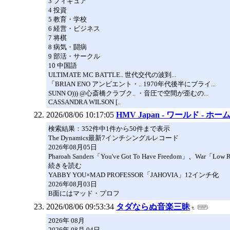
3 フィギュア
4 投資
5 教育・学校
6 経営・ビジネス
7 将棋
8 病気・闘病
9 部活・サークル
10 中国語
ULTIMATE MC BATTLE.. 世代交代の波到...
「BRIAN ENO アンビエント・.. 1970年代後半にブライ...
SUNN O))) @心斎橋クラブク.. ・音圧で空間が歪むの...
CASSANDRA WILSON [..
2026/08/06 10:17:05
HMV Japan - ワールド - ホ
検索結果：352件中1件から50件まで表示
The Dynamics最新7インチシングルレコード
2026年08月05日
Pharoah Sanders「You've Got To Have Freedom」、W
続きを読む
YABBY YOU×MAD PROFESSOR「JAHOVIA」12インチ化
2026年08月03日
B面にはマッド・プロフ
2026/08/06 09:53:34
タダならぬ音楽三昧
2026年 08月
2026年 08月 04日