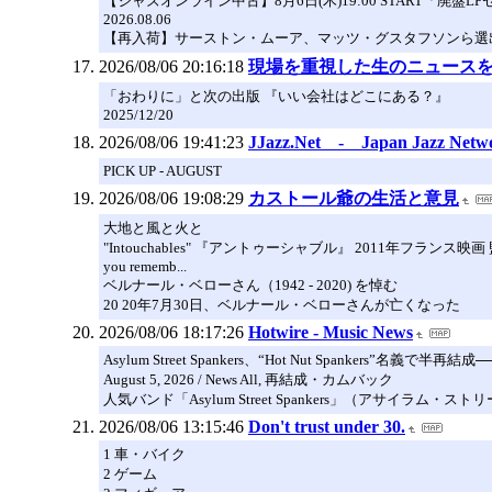
【ジャズオンライン中古】8月6日(木)19:00 START「廃盤L
2026.08.06
【再入荷】サーストン・ムーア、マッツ・グスタフソンら選出!1960~80年発売
2026/08/06 20:16:18
現場を重視した生のニュースをタブ
「おわりに」と次の出版 『いい会社はどこにある？』
2025/12/20
2026/08/06 19:41:23
JJazz.Net - Japan Jazz 
PICK UP - AUGUST
2026/08/06 19:08:29
カストール爺の生活と意見
大地と風と火と
"Intouchables" 『アントゥーシャブル』 2011年
you rememb...
ベルナール・ベローさん（1942 - 2020) を悼む
20 20年7月30日、ベルナール・ベローさんが亡くなった
2026/08/06 18:17:26
Hotwire - Music News
Asylum Street Spankers、“Hot Nut Spankers”名義で半再
August 5, 2026 / News All, 再結成・カムバック
人気バンド「Asylum Street Spankers」（アサイラム
2026/08/06 13:15:46
Don't trust under 30.
1 車・バイク
2 ゲーム