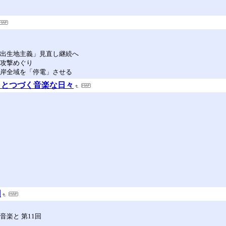
「出生地主義」見直し継続へ
た攻撃めぐり
湾岸全域を「停電」させる
ラとつづく音楽な日々
団
楽と 第11回