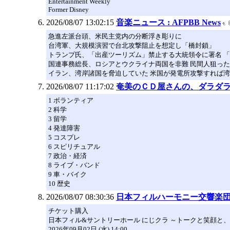
Entertainment Weekly
Former Disney
2026/08/07 13:02:15
音楽ニュース : AFPBB News
急進左派台頭、米民主党内の分断浮き彫りに
台湾軍、大規模演習で台北攻撃阻止を想定し「橋封鎖」
トランプ氏、「出産ツーリズム」禁止する大統領令に署名 
国連事務総長、ロシアとウクライナ両国を非難 民間人狙っ
イラン、湾岸諸国を脅迫していた 米国が発電所攻撃すれば
2026/08/07 11:17:02
奄美のＣＤ屋さんの、ダラダ
1 ボランティア
2 科学
3 留学
4 発達障害
5 コスプレ
6 スピリチュアル
7 政治・経済
8 ライブ・バンド
9 車・バイク
10 歴史
2026/08/07 08:30:36
日本フィルハーモニー交響楽
チケット購入
日本フィル&サントリーホール にじクラ ～トークと笑顔と、音
2026年09月02日 (水) 14:00