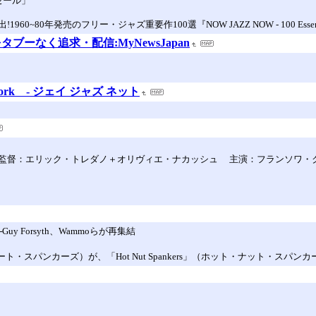
Pセール」
のフリー・ジャズ重要作100選『NOW JAZZ NOW - 100 Essential Free J
ーなく追求・配信:MyNewsJapan
Network - ジェイ ジャズ ネット
フランス映画 監督：エリック・トレダノ＋オリヴィエ・ナカッシュ 主演：フランソワ・
結成──Guy Forsyth、Wammoらが再集結
・ストリート・スパンカーズ）が、「Hot Nut Spankers」（ホット・ナット・スパ