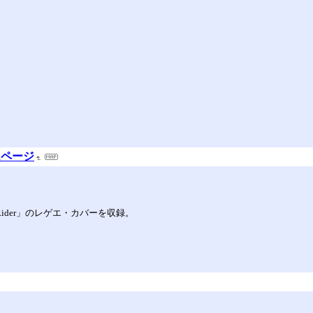
ームページ
ar「Low Rider」のレゲエ・カバーを収録。