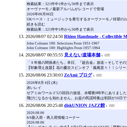
検索結果：321件中1件から50件まで表示
オーヴァーモノ最新アルバムがレコードで登場
2026年08月06日
UKベース・ミュージックを牽引するオーヴァーモノ待望の2ndアルバ
続きを読む
検索結果：321件中1件から50件まで表示
2026/08/07 02:24:50
Rhino Handmade - Collectible M
John Coltrane 100: Selections From 1951-1967
John Coltrane 100: Highlights From 1957-1964
2026/08/07 00:55:55
見えない道場本舗
「Ｘ年後の関係者たち」本日、『超合金』放送～そしてその
【対象増え改題】花の慶次スピンオフ「義風堂々！！シリー
2026/08/06 23:30:03
ZeAmi ブログ
2026年8月 6日 (木)
赤いレイ
ゼアミdeワールド525回目の放送、水曜夜8時半にありまし
飛びになるかも知れません。お盆の民謡特集は初回が16日で
2026/08/06 20:25:48
diskUNION JAZZ館
2026.08.06
8/6新入荷・再入荷情報コーナー
2026.08.06