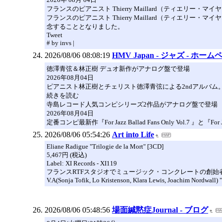
フランスのピアニスト Thierry Maillard（ティエリー・
フランスのピアニスト Thierry Maillard（ティ
念することとなりました。
Tweet
# by invs |
2026/08/06 08:08:19
HMV Japan - ジャズ - ホー
徳澤青弦＆林正樹 デュオ新作がアナログ盤で登場
2026年08月04日
ピアニスト林正樹とチェリスト徳澤青弦による2ndアルバム
続きを読む
寺島レコード人気コンピシリーズ2作品がアナログ盤で登場
2026年08月04日
定番コンピ最新作『For Jazz Ballad Fans Only Vol.7 』と『For Ja
2026/08/06 05:54:26
Art into Life
Eliane Radigue "Trilogie de la Mort" [3CD]
5,467円 (税込)
Label: XI Records - XI119
フランスRTFスタジオでミュージック・コンクレートの創始者Pierre
V.A(Sonja Tofik, Lo Kristenson, Klara Lewis, Joachim Nordwall) 
2026/08/06 05:48:56
場面緘黙症Journal - ブログ