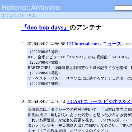
ようこそゲストさん
『doo-bop days』
のアンテナ
2026/08/07 14:56:58
CDJournal.com - ニュース
（2026/08/07掲載）
JO1、全米デビューEP『ANIMAL』から 収録曲「SAKUR
（2026/08/07掲載）
BAREBONES、後藤達也と阿部芳久の還暦記ライヴを開催 B
（2026/08/07掲載）
ザ・ゲスト・リスト、サマソニに出演するマンチェスターの
（2026/08/07掲載）
2026/08/07 14:16:14
J-CASTニュース ビジネス&
安倍昭恵氏、タクシーでの神対応明かす 「日本は本当に素
新党結成で「騙し討ちにあった気分」と怒ったひろゆき妻が
「れいわ新選組」が党名の変更を発表、「いのちの党」へ 
ダレノガレ明美、被災地炊き出しで細やかな心遣い...「並
女子ゴルフの鶴岡果恋、オリックスのイケメン