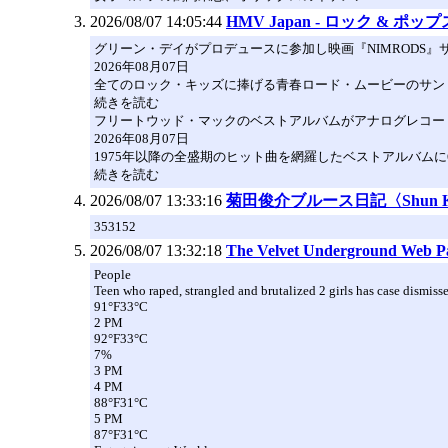
2026/08/07 14:05:44
HMV Japan - ロック & ポ
グリーン・デイがプロデュースに参加し映画『NIMRODS』
2026年08月07日
全てのロック・キッズに捧げる青春ロード・ムービーのサン
続きを読む
フリートウッド・マックのベストアルバムがアナログレコー
2026年08月07日
1975年以降の全盛期のヒット曲を網羅したベストアルバム
続きを読む
2026/08/07 13:33:16
菊田俊介ブルース日記〈Shun Kikuta
353152
2026/08/07 13:32:18
The Velvet Underground Web P
People
Teen who raped, strangled and brutalized 2 girls has case dismiss
91°F33°C
2 PM
92°F33°C
7%
3 PM
4 PM
88°F31°C
5 PM
87°F31°C