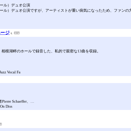
マイヤール）デュオ公演
エリー・マイヤール）デュオ公演ですが、アーティストが重い病気になったため、フ
ムページ
。相模湖畔のホールで録音した、私的で親密な13曲を収録。
zz Vocal Fa
 Schaeffer、…
"On Diss