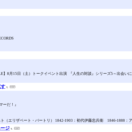
 RECORDS
Note【SCHEDULE】8月15日（土）トークイベント出演 『人生の対談』シリーズ
死す
マーだ！』
ルジェーベト（エリザベート・バートリ） 1842-1903：初代伊藤忠兵衛 1846-18
ムページ