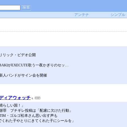
アンテナ
シンプル
A」リリック・ビデオ公開
AKIがEXECUTE歌う一夜かぎりのセッ…
新人バンドがサイン会を開催
メディアウォッチ
晴らしい国！」
謝罪 ブチギレ投稿は「配慮に欠けた行動」
TIM・ゴルゴ松本さん思い出す声も
んでくれた子やとりにきてくれた子にシールを」