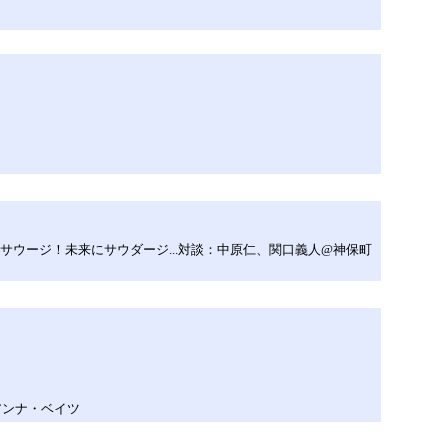
5～出会いにサウージ！未来にサウダージ...対談：中原仁、関口義人@神保町
88：アンナ・ベイツ