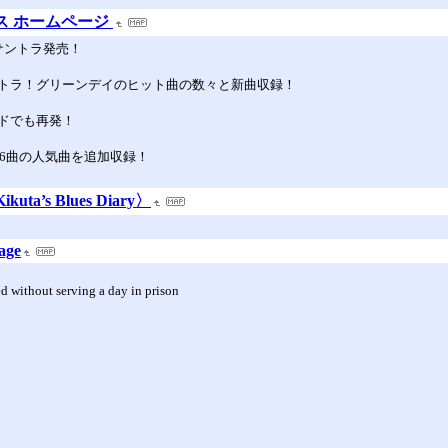
ップス ホームページ
サントラ発売！
トラ！グリーンデイのヒット曲の数々と新曲収録！
ドでも再発！
に6曲の人気曲を追加収録！
’s Blues Diary〉
age
ed without serving a day in prison