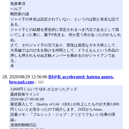
免責事項
ヘルプ
剛田家の謎
ジャイ子の本名は設定されていない、というのは割と有名な話で
ある。
ジャイ子との結婚を歴史的に否定されるべき汚点であるとして描
いてしまった事に、藤子F先生も、何か思う所があったのかもしれ
ぬ。
さて、そのジャイ子の兄であり、普段は迷惑なガキ大将として、
大長編ではのび太を助ける仲間として、ドラえもんという作品の
押しも押されもせぬ主軸メンバーを務めるのがジャイアンであ
る。
本
2020/08/29 12:56:06
BI@K accelerated: hatena annex,
bewaad.com
3,000円くらいで QOL が上がったグッズ
最終防衛ライン3
2020-08-27 09:06:08
最近購入して、Quality of Life（QOL) が向上したものが大体3,000
円くらいとお安かったので紹介します。29日からAmaz…
読書メモ：『ブルシット・ジョブ：クソどうでもいい仕事の理
論』
道徳的動物日記