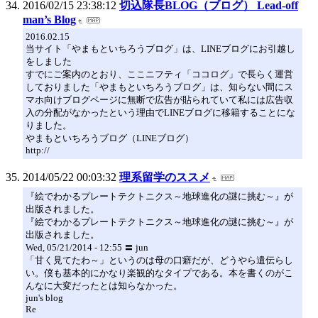
2016/02/15 23:38:12
切込隊長BLOG（ブログ） Lead‐off
man’s Blog
2016.02.15
当サイト「やまもといちろうブログ」は、LINEブログにお引越し
をしました
すでにご案内のとおり、ここニフティ「ココログ」で長らく運営
しておりました「やまもといちろうブログ」は、知らない間にス
マホ向けブログページに無断で広告が貼られていて私には広告収
入の分配がなかったという理由でLINEブログに移籍することにな
りました。
やまもといちろうブログ（LINEブログ）
http://
2014/05/22 00:03:32
理系留学のススメ
『絵でわかるプレートテクトニクス～地球進化の謎に挑む～』が
出版されました。
『絵でわかるプレートテクトニクス～地球進化の謎に挑む～』が
出版されました。
Wed, 05/21/2014 - 12:55 〓 jun
「甘く見てたわ～」というのは母の口癖だが、どうやら遺伝らし
い。僕も基本的にかなり楽観的なタイプである。本を書くのがこ
んなに大変だったとは知らなかった。
jun's blog
Re