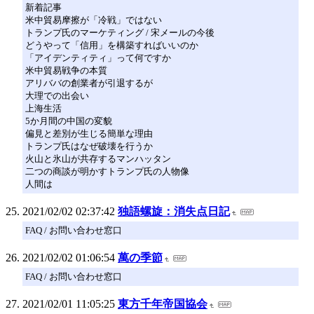
新着記事
米中貿易摩擦が「冷戦」ではない
トランプ氏のマーケティング / 宋メールの今後
どうやって「信用」を構築すればいいのか
「アイデンティティ」って何ですか
米中貿易戦争の本質
アリババの創業者が引退するが
大理での出会い
上海生活
5か月間の中国の変貌
偏見と差別が生じる簡単な理由
トランプ氏はなぜ破壊を行うか
火山と氷山が共存するマンハッタン
二つの商談が明かすトランプ氏の人物像
人間は
2021/02/02 02:37:42
独語螺旋：消失点日記
FAQ / お問い合わせ窓口
2021/02/02 01:06:54
萬の季節
FAQ / お問い合わせ窓口
2021/02/01 11:05:25
東方千年帝国協会