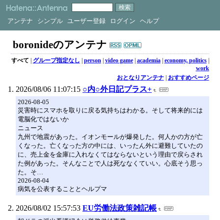
アンテナ
シンプル
ユーザー登録
ログイン
ヘルプ
boronideのアンテナ
すべて
|
グループ指定なし
|
person
|
video game
|
academia
|
economy, politics
|
work
おとなりアンテナ
|
おすすめページ
2026/08/06 11:07:15
○内○外日記プラス+
2026-08-05
災害時にスマホを取りに戻る気持ちはわかる。そして将来的には
電脳化ではないか
ニュース
九州で地震があった。イオンモールが爆発した。何人かの方が亡
くなった。亡くなった方の中には、いったん外に避難していたの
に、売上金を金庫に入れなくてはならないという理由で戻らされ
た例があった。そんなことで人は死ななくていい。心底そう思っ
た。そ…
2026-08-04
病気を公表することとヘルプマ
2026/08/02 15:57:53
EU労働法政策雑記帳