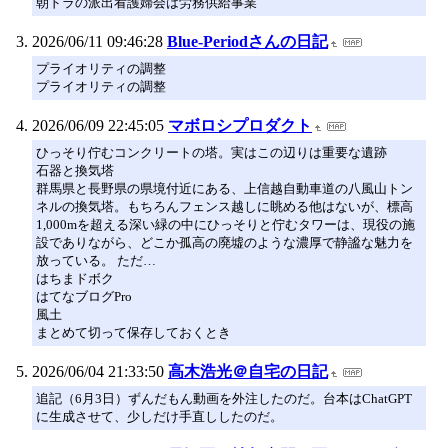
朝ドラの派出看護婦会は労務供給事業
2026/06/11 09:46:28
Blue-Periodさんの日記
プライオリティの調整
プライオリティの調整
2026/06/09 22:45:05
マボロシプロダクト
ひっそり佇むコンクリートの塔。実はこの辺りは重要な遺跡
石器と換気塔
群馬県と長野県の県境付近にある、上信越自動車道の八風山トン
ネルの換気塔。もちろんフェンス越しに眺める他はないが、標高
1,000mを超える深い緑の中にひっそりと佇むタワーは、現役の施
設でありながら、どこか孤高の廃墟のような濃厚で静謐な魅力を
放っている。 ただ…
はちまドボク
はてなブログPro
風土
まとめて切って保存しておくとき
2026/06/04 21:33:50
高木浩光＠自宅の日記
追記（6月3日）ずんだもん動画を外注したのだ。台本はChatGPT
に生成させて、少しだけ手直ししたのだ。