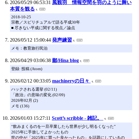
2026/05/29 06:53:31
風観羽 情報空間を羽のように舞い
本質を観る
2018-10-25
宗教／スピリチュアルで語る平成30年
■ 尽きない平成に関する視点／論点
2026/05/12 15:00:44
発声練習
メモ：教育旅行民泊
2026/04/29 03:06:38
鄙/Hina blog
登録: 投稿 (Atom)
2026/02/12 00:33:05
machineryの日々
ハックされる選挙 (02/11)
「政治」の意味の変化 (02/09)
2026年02月 (2)
メモ (136)
2026/01/03 15:27:11
Scott’s scribble - 雑記。
“飲みまくるのを一旦卒業したら世界が少し明るくなった”
2025年に手放してよかったもの
世の中が「2025年に買った良かったもの」を話題にしているの