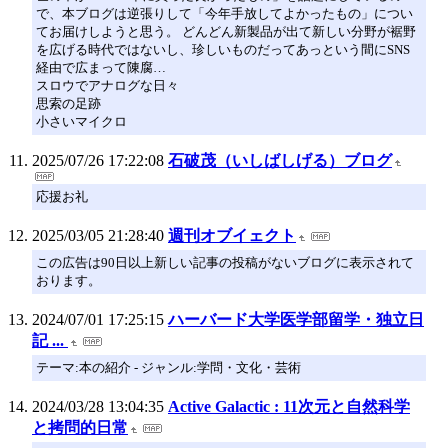
で、本ブログは逆張りして「今年手放してよかったもの」につい
てお届けしようと思う。 どんどん新製品が出て新しい分野が裾野
を広げる時代ではないし、珍しいものだってあっという間にSNS
経由で広まって陳腐…
スロウでアナログな日々
思索の足跡
小さいマイクロ
2025/07/26 17:22:08
石破茂（いしばしげる）ブログ
応援お礼
2025/03/05 21:28:40
週刊オブイェクト
この広告は90日以上新しい記事の投稿がないブログに表示されて
おります。
2024/07/01 17:25:15
ハーバード大学医学部留学・独立日
記 ...
テーマ:本の紹介 - ジャンル:学問・文化・芸術
2024/03/28 13:04:35
Active Galactic : 11次元と自然科学
と拷問的日常