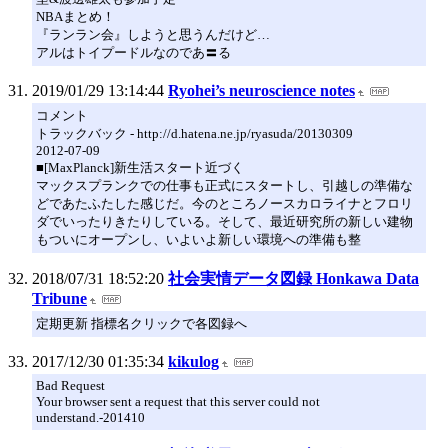
NBAまとめ！
『ランラン会』しようと思うんだけど…
アルはトイプードルなのであ〓る
2019/01/29 13:14:44
Ryohei’s neuroscience notes
コメント
トラックバック - http://d.hatena.ne.jp/ryasuda/20130309
2012-07-09
■[MaxPlanck]新生活スタート近づく
マックスプランクでの仕事も正式にスタートし、引越しの準備な
どであたふたした感じだ。今のところノースカロライナとフロリ
ダでいったりきたりしている。そして、最近研究所の新しい建物
もついにオープンし、いよいよ新しい環境への準備も整
2018/07/31 18:52:20
社会実情データ図録 Honkawa Data
Tribune
定期更新 指標名クリックで各図録へ
2017/12/30 01:35:34
kikulog
Bad Request
Your browser sent a request that this server could not
understand.-201410