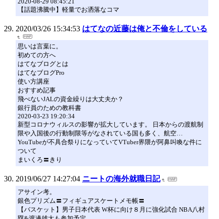
2020-08-29 08:45:21
【話題沸騰中】軽量でお洒落なコマ
2020/03/26 15:34:53
はてなの近藤は俺と不倫をしている
思いは言葉に。
初めての方へ
はてなブログとは
はてなブログPro
使い方講座
おすすめ記事
飛べないJALの資金繰りは大丈夫か？
銀行員のための教科書
2020-03-23 19:20:34
新型コロナウィルスの影響が拡大しています。 日本からの渡航制
限や入国後の行動制限等がなされている国も多く、航空…
YouTubeが不具合祭りになっていてVTuber界隈が阿鼻叫喚な件に
ついて
まいくろ〓きり
2019/06/27 14:27:04
ニートの海外就職日記
アサイン考。
銀色プリズム〓フィギュアスケートメモ帳〓
【バスケット】男子日本代表 W杯に向け８月に強化試合 NBA八村
塁&渡邊雄太も参加予定