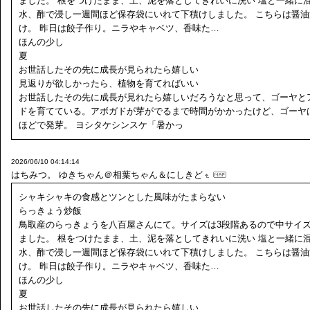
ました。 根をつけたまま、土、泥を落としてきれいに洗い 塩と一緒に
水、酢で浸し一週間ほど保存袋にいれて下積けしました。 こちらは醤油
け。 昨日は餃子作り。ニラやキャベツ、香味た…
ほんの少し
夏
お世話したその先に成長が見られたら嬉しい
見返りが欲しかったら、植物を育てればいい
お世話したその先に成長が見れたら嬉しいだろうなと思って、ゴーヤと
ドを育てている。アボガドが芽がでるまで時間がかかったけど、ゴーヤ
ほどで発芽。 ヨシタケシンスケ「暑かっ
2026/06/10 04:14:14
はちみつ。
ゆきちゃん＠相葉ちゃん＆にしきど
シャキシャキの食感とツンとした風味がたまらない
らっきょう炒飯
鳥取産のらっきょうを八百屋さんにて。サイズは3段階あるので中サイ
ました。 根をつけたまま、土、泥を落としてきれいに洗い 塩と一緒に
水、酢で浸し一週間ほど保存袋にいれて下積けしました。 こちらは醤油
け。 昨日は餃子作り。ニラやキャベツ、香味た…
ほんの少し
夏
お世話したその先に成長が見られたら嬉しい