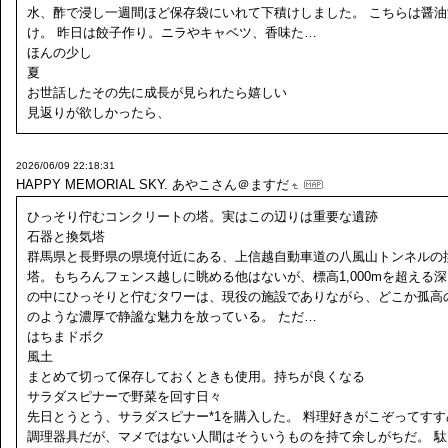
水、酢で浸し一週間ほど保存袋にいれて下積けしました。 こちらは醤油
け。 昨日は餃子作り。ニラやキャベツ、香味た…
ほんの少し
夏
お世話したその先に成長が見られたら嬉しい
見返りが欲しかったら、
2026/06/09 22:18:31
HAPPY MEMORIAL SKY.
あやこさん＠ますだ
ひっそり佇むコンクリートの塔。実はこの辺りは重要な遺跡
石器と換気塔
群馬県と長野県の県境付近にある、上信越自動車道の八風山トンネルの
塔。もちろんフェンス越しに眺める他はないが、標高1,000mを超える
の中にひっそりと佇むタワーは、現役の施設でありながら、どこか孤高
のような濃厚で静謐な魅力を放っている。 ただ…
はちまドボク
風土
まとめて切って保存しておくときも使用。持ちが良くなる
サラダスピナーで野菜を回す日々
先日とうとう、サラダスピナー*1を購入した。 料理好きがこぞってすす
調理器具だが、マメではない人間はそういうものを持て余しがちだ。 駄