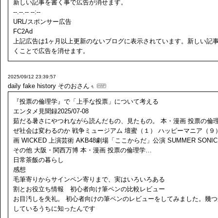
新しい記事を書く事で広告が消せます。
--.--.-- --:--
URL/スポンサー広告
FC2Ad
上記広告は1ヶ月以上更新のないブログに表示されています。新しい記
くことで広告を消せます。
2025/09/12 23:39:57
daily fake history
そのおさん
『投票の倫理学』で「上手な投票」について考える
エンタメ見聞録2025/07-08
茹だる暑さにやつれながら読んだもの、見たもの。 本・漫画 投票の倫理
ぜ社会は変わるのか 戦争ミュージアム 壇蜜（１） ハッピーマニア（９）
画 WICKED 上演芸術 AKB48劇場「ここからだ」公演 SUMMER SONIC 
その他 大阪・関西万博 本・漫画 投票の倫理学…
日常茶飯の暮らし
感想
毛筆寄りからサインペン寄りまで、実はいろいろある
割とお役立ち情報 初心者向け筆ペンの比較レビュー
お目汚しを失礼。 初心者向けの筆ペンのレビューをしてみました。幾つ
しているうちに知ったんです