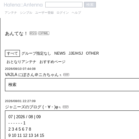
アンテナ
シンプル
ユーザー登録
ログイン
ヘルプ
あんてな！
すべて
グループ指定なし
NEWS
JJE/HSJ
OTHER
おとなりアンテナ
おすすめページ
2026/08/10 07:44:08
VA2LA
にぽさん＠ニカちゃん
検索
2026/08/01 22:27:09
ジャニーズのブログ (・∀・)φ
07 | 2026 / 08 | 09
- - - - - - 1
2 3 4 5 6 7 8
9 10 11 12 13 14 15