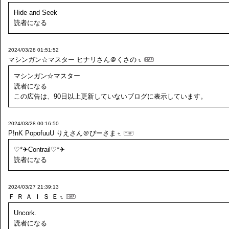
Hide and Seek
読者になる
2024/03/28 01:51:52
マシンガン☆マスター
ヒナリさん＠くさの
マシンガン☆マスター
読者になる
この広告は、90日以上更新していないブログに表示しています。
2024/03/28 00:16:50
P!nK PopofuuU
りえさん＠ぴーさま
♡*✈Contrail♡*✈
読者になる
2024/03/27 21:39:13
Ｆ Ｒ Ａ Ｉ Ｓ Ｅ
Uncork.
読者になる