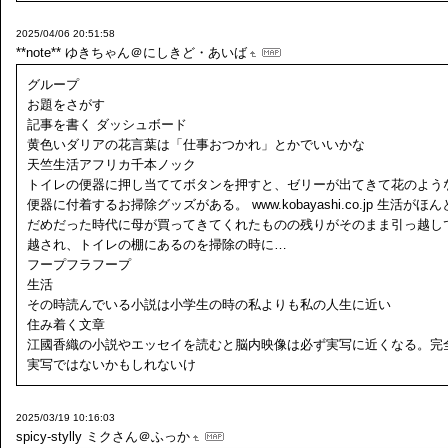
2025/04/06 20:51:58
**note**
ゆきちゃん＠にしきど・あいば
グループ
お題をさがす
記事を書く ダッシュボード
黄色いダリアの花言葉は「仕事おつかれ」とかでいいかな
天竺生活アフリカ千本ノック
トイレの便器に押し当ててボタンを押すと、ゼリーが出てきて花のよう
便器に付着するお掃除グッズがある。 www.kobayashi.co.jp 生活がほ
だめだった時代に母が買ってきてくれたものの残りがそのまま引っ越し
越され、トイレの棚にあるのを掃除の時に…
フープフラフープ
生活
その時読んでいる小説は小学生の時の私よりも私の人生に近い
住み着く文章
江國香織の小説やエッセイを読むと脳内映像は必ず実写に近くなる。完
実写ではないかもしれないけ
2025/03/19 10:16:03
spicy-stylly
ミクさん＠ふっか