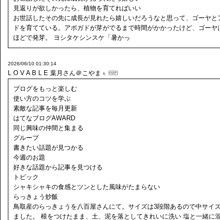
見返りが欲しかったら、植物を育てればいい
お世話したその先に成長が見れたら嬉しいだろうなと思って、ゴーヤと
ドを育てている。アボガドが芽がでるまで時間がかかったけど、ゴーヤ
ほどで発芽。 ヨシタケシンスケ「暑かっ
2026/06/10 01:30:14
L O V A B L E
葉月さん＠こやま
ブログをもっと楽しむ
使い方のコツを学ぶ
素敵な記事を毎月更新
はてなブログAWARD
同じ興味の仲間と集まる
グループ
書きたい話題が見つかる
今週のお題
好きな話題から記事を見つける
トピック
シャキシャキの食感とツンとした風味がたまらない
らっきょう炒飯
鳥取産のらっきょうを八百屋さんにて。サイズは3段階あるので中サイ
ました。 根をつけたまま、土、泥を落としてきれいに洗い 塩と一緒に