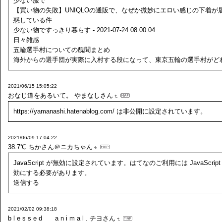
少ない服で
【買い物の失敗】UNIQLOの通販で、なぜか微妙にエロい感じの下着が
惑している件
少ない物ですっきり暮らす - 2021-07-24 08:00:04
日々雑感
五輪選手村についての醜聞まとめ
海外からの選手団が実際に入村する段になって、東京五輪の選手村がど
2021/06/15 15:05:22
おなじ道をあるいて。
やまなしさん
https://yamanashi.hatenablog.com/ は非公開に設定されています。
2021/06/09 17:04:22
38.7℃
ちかさん＠ニカちゃん
JavaScript が無効に設定されています。はてなのご利用には JavaScript
効にする必要があります。
送信する
2021/02/02 09:38:18
b l e s s e d a n i m a l .
チヨさん