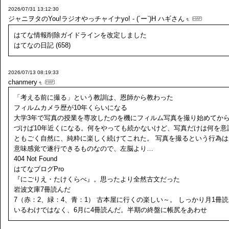
2026/07/31 13:12:30
ジャニヲタのYou!ラジオやっチャイナyo! - (´ー`)H
ハギさん
はてな情報削除ガイドラインを改定しました
はてなの日記 (658)
2026/07/13 08:19:33
chanmery
「考える前に撮る」という教訓は、恩師から教わった
フィルムカメラ歴が10年くらいになる
大学3年で写真の授業を専攻したのを機にフィルム写真を撮り始めてか
づけば10年近くになる。何をやっても続かないけど、写真だけは何を意
ともごく自然に、純粋に楽しく続けてこれた。 写真を撮るという行為は
意味感覚で遂行できるものなので、左脳より…
404 Not Found
はてなブログPro
『にごりえ・たけくらべ』。思ったより全然古文だった
岩波文庫7冊読んだ
7（赤：2、緑：4、青：1） 古本屋に行くの楽しい～。 しっかり月1冊
いるわけではなく、6月に4冊読んだ。半期の終盤に帳尻をあわせ