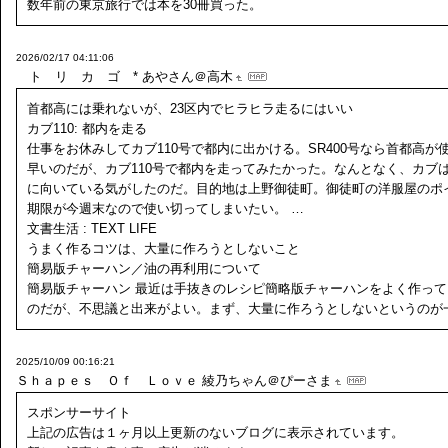
数年前の東京旅行では本を30冊買った。
2026/02/17 04:11:06
ト リ カ ゴ *
あやさん＠高木
首都高には乗れないが、23区内でヒラヒラ走るにはいい
カブ110: 都内を走る
仕事をお休みしてカブ110号で都内に出かける。SR400号なら首都高が
早いのだが、カブ110号で都内を走ってみたかった。なんとなく、カブ
に向いている気がしたのだ。目的地は上野御徒町。御徒町の洋服屋のポ
期限が今週末なので使い切ってしまいたい。 …
文書生活 : TEXT LIFE
うまく作るコツは、大量に作ろうとしないこと
簡易版チャーハン／油の再利用について
簡易版チャーハン 最近は手抜きのレシピ簡略版チャーハンをよく作って
のだが、不思議と出来がよい。まず、大量に作ろうとしないというのが
2025/10/09 00:16:21
Ｓｈａｐｅｓ Ｏｆ Ｌｏｖｅ
綾乃ちゃん＠ぴーさま
スポンサーサイト
上記の広告は１ヶ月以上更新のないブログに表示されています。