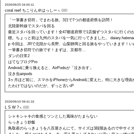
2026/06/25 04:00:11
coral reef
ちこりん＠はっしー
「一筆書き切符」でまわる旅。3日で7つの都道府県を訪問！
北陸新幹線でスタバを回る
最近スタバを回っています！全47都道府県で1店舗ずつスタバに行くの
標。ちょっと前は九州のスタバを一気に行ってきました。 daiary.hatenadia
p 今回は、JRで北陸から長野、山梨静岡と回る旅をやっていきます！い
一筆書き切符での旅です！まずは、京都市…
ダンの日常2
はてなブログPro
Androidに乗り換えると、AirPodsが「泣き出す」
泣き虫airpods
3ヶ月ほど前に、スマホをiPhoneからAndroidに変えた。特に大きな理
たわけではないのだが、ずっと古いiP
2026/06/10 09:41:32
L S W ?
シャキシャキの食感とツンとした風味がたまらない
らっきょう炒飯
鳥取産のらっきょうを八百屋さんにて。サイズは3段階あるので中サイ