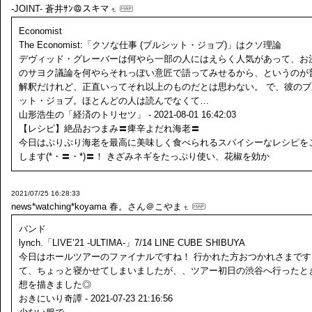
-JOINT-
蒼井ｻﾝ＠スキマ
Economist
The Economist:「クソな仕事 (ブルシット・ジョブ)」はクソ理論
デヴィッド・グレーバーは何やら一部の人にはえらく人気があって、お
のサヨク議論を何やらそれっぽい意匠で語ってみせるから、というのが
解釈だけれど、正直いってそれ以上のものだとは思わない。 で、彼のブ
ット・ジョブ。ほとんどの人は読んでなくて…
山形浩生の「経済のトリセツ」 - 2021-08-01 16:42:03
【レシピ】絶品おつまみ〓痺辛よだれ海老〓
今日はぷりぷり海老を最高に美味しく食べられるスパイシーなレシピを
します(*・〓・*)〓！ きざみネギをたっぷり使い、花椒を効か
2021/07/25 16:28:33
news*watching*koyama
春。さん＠こやま
バンド
lynch.「LIVE’21 -ULTIMA-」7/14 LINE CUBE SHIBUYA
今日はホールツアーのファイナルですね！ 行かれた方おつかれさまです
て、ちょっと寝かせてしまいましたが、、ツアー初日の渋谷へ行ったと
想を描きました◎
おきにいり奇譚 - 2021-07-23 21:16:56