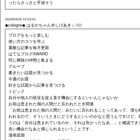
ったらさっさと手放そう
2026/04/26 15:03:01
◆cologne◆
はるかちゃん＠しげあき
ブログをもっと楽しむ
使い方のコツを学ぶ
素敵な記事を毎月更新
はてなブログAWARD
同じ興味の仲間と集まる
グループ
書きたい話題が見つかる
今週のお題
好きな話題から記事を見つける
トピック
自分や他人の状況を捉え直す機会にするといいんじゃないか
お前は恵まれた側の人間だと言われたとき関連
「お前は恵まれた側の人間だ」みたいに言われることってあって、僕も
われるので、そういうときにどうするといいのかなと思うんですけど、
うのは「自分は恵まれているのか、それは良かったなあ…」と確認でき
良い機会だなあと感じられるということです…
漫画皇国