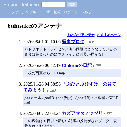
アンテナ
シンプル
ユーザー登録
ログイン
ヘルプ
buhisukeのアンテナ
おとなりアンテナ
|
おすすめページ
2026/08/01 01:10:06
極東ブログ
パトリオット・ライセンス供与問題はどうなっているか
資金は集まったのにウクライナに兵器が届かない
2026/05/26 06:42:19
Chikirinの日記
一枚の写真から：1984年 London
2025/11/28 04:58:56
「ぶひとぶひすけ」の育て
てみよう！
gooメール / gooID（goo決済） / goo住宅・不動産 / GOLF
me!
2025/03/07 22:04:24
カズアマタノツヅリ
この広告は90日以上新しい記事の投稿がないブログに表
示されております。