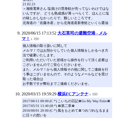
21.02.23
＞湘南電車さん 塩漬けの荒巻鮭が売ってないわけではな
いんですが、 どうも熟成感が薄っぺらくて、ほんとに塩
の味しかしなかったりで、難しいところです。
北海道の「佐藤水産」から北海道産新巻鮭といくら醤油
2020/06/15 17:13:52
大石英司の避難空港 - メル
マ！
個人情報の取り扱いに関して
メルマ！ではお預かりしていた個人情報をしかるべき方
法で破棄いたします。
ご利用いただいていた皆様から操作を行って頂く必要は
ございませんのでご安心くださいませ。
また、メルマ！から個人情報その他に関してご連絡を行
う事はございませんので、そのようなメールなどを受け
取った場合は
お手数ですが弊社までご連絡くださいませ。
2020/03/15 19:59:29
横浜FCアンテナ
2017/06/11 09:00 (C:*) こいちの日記〓Go My Way Fulie〓
2017/05/31 13:40 (H:*) 〓第二章〓
2016/08/01 20:00 (C:*) 風をもとめて〓つれづれなるまま
に日々の想いを