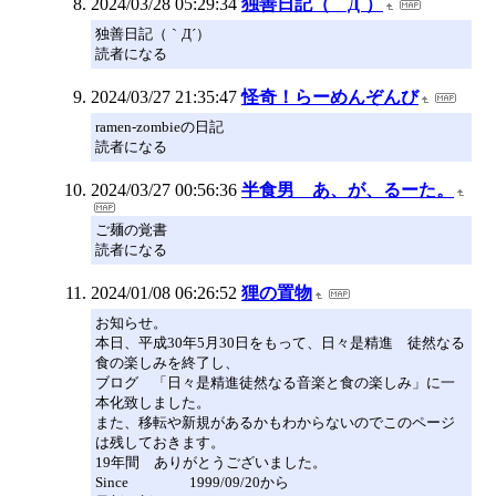
2024/03/28 05:29:34
独善日記（｀Д´）
独善日記（｀Д´）
読者になる
2024/03/27 21:35:47
怪奇！らーめんぞんび
ramen-zombieの日記
読者になる
2024/03/27 00:56:36
半食男 あ、が、るーた。
ご麺の覚書
読者になる
2024/01/08 06:26:52
狸の置物
お知らせ。
本日、平成30年5月30日をもって、日々是精進 徒然なる
食の楽しみを終了し、
ブログ 「日々是精進徒然なる音楽と食の楽しみ」に一
本化致しました。
また、移転や新規があるかもわからないのでこのページ
は残しておきます。
19年間 ありがとうございました。
Since 1999/09/20から