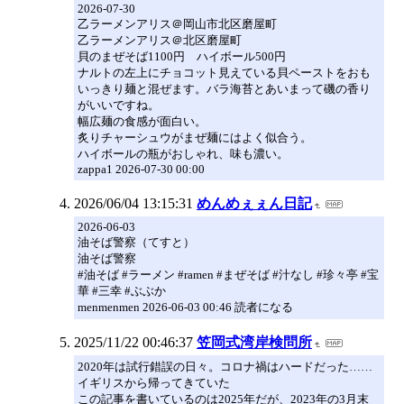
2026-07-30
乙ラーメンアリス＠岡山市北区磨屋町
乙ラーメンアリス＠北区磨屋町
貝のまぜそば1100円 ハイボール500円
ナルトの左上にチョコット見えている貝ペーストをおも
いっきり麺と混ぜます。バラ海苔とあいまって磯の香り
がいいですね。
幅広麺の食感が面白い。
炙りチャーシュウがまぜ麺にはよく似合う。
ハイボールの瓶がおしゃれ、味も濃い。
zappa1 2026-07-30 00:00
2026/06/04 13:15:31
めんめぇぇん日記
2026-06-03
油そば警察（てすと）
油そば警察
#油そば #ラーメン #ramen #まぜそば #汁なし #珍々亭 #宝
華 #三幸 #ぶぶか
menmenmen 2026-06-03 00:46 読者になる
2025/11/22 00:46:37
笠岡式湾岸検問所
2020年は試行錯誤の日々。コロナ禍はハードだった……
イギリスから帰ってきていた
この記事を書いているのは2025年だが、2023年の3月末