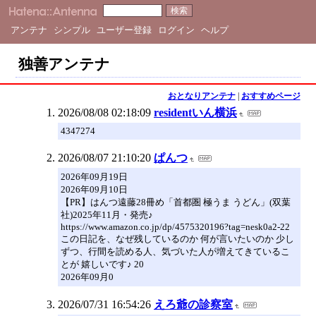
アンテナ
シンプル
ユーザー登録
ログイン
ヘルプ
独善アンテナ
おとなりアンテナ
|
おすすめページ
2026/08/08 02:18:09
residentいん横浜
4347274
2026/08/07 21:10:20
ぱんつ
2026年09月19日
2026年09月10日
【PR】はんつ遠藤28冊め「首都圏 極うま うどん」(双葉
社)2025年11月・発売♪
https://www.amazon.co.jp/dp/4575320196?tag=nesk0a2-22
この日記を、なぜ残しているのか 何が言いたいのか 少し
ずつ、行間を読める人、気づいた人が増えてきているこ
とが 嬉しいです♪ 20
2026年09月0
2026/07/31 16:54:26
えろ爺の診察室