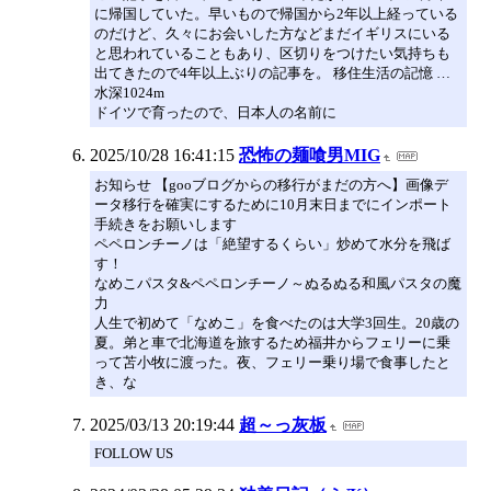
に帰国していた。早いもので帰国から2年以上経っている
のだけど、久々にお会いした方などまだイギリスにいる
と思われていることもあり、区切りをつけたい気持ちも
出てきたので4年以上ぶりの記事を。 移住生活の記憶 …
水深1024m
ドイツで育ったので、日本人の名前に
2025/10/28 16:41:15
恐怖の麺喰男MIG
お知らせ 【gooブログからの移行がまだの方へ】画像デ
ータ移行を確実にするために10月末日までにインポート
手続きをお願いします
ペペロンチーノは「絶望するくらい」炒めて水分を飛ば
す！
なめこパスタ&ペペロンチーノ～ぬるぬる和風パスタの魔
力
人生で初めて「なめこ」を食べたのは大学3回生。20歳の
夏。弟と車で北海道を旅するため福井からフェリーに乗
って苫小牧に渡った。夜、フェリー乗り場で食事したと
き、な
2025/03/13 20:19:44
超～っ灰板
FOLLOW US