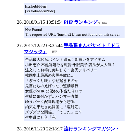
[str.forbidden]
[str.forbiddenNote]
2018/01/15 13:51:54
PHP ランキング
Not Found
The requested URL /fun/the21/ was not found on this server.
2017/12/22 03:35:44
手品系まんがサイト「ドラ
マジック」
全品最大20％ポイント還元！即買い冬アイテム
小出恵介 不起訴処分を報告 千眼美子 説法が大人気？
注文してお得に美味しく！楽天デリバリー
韓国史上最悪の火災事故に…
「ぎっくり腰」なぜ起きるのか
鬼畜たちのえげつない監禁暴行
女優がNHKで混浴の体当たりロケ
生徒に気付かず…ハンマー直撃
ゆうパック配達現場から悲鳴
約束を果たさぬ韓国に「塩対応」
ズブズブな関係…「でした」に？
生中継に乱入「完
2016/11/29 22:18:17
流行ランキングマガジン・