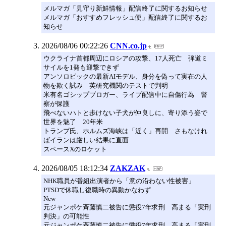
メルマガ「見守り新鮮情報」配信終了に関するお知らせ
メルマガ「おすすめフレッシュ便」配信終了に関するお
知らせ
2026/08/06 00:22:26
CNN.co.jp
ウクライナ首都周辺にロシアの攻撃、17人死亡 弾道ミ
サイルを1発も迎撃できず
アンソロピックの最新AIモデル、身分を偽って実在の人
物を欺く試み 英研究機関のテストで判明
米有名ゴシップブロガー、ライブ配信中に自傷行為 警
察が保護
飛べないハトと歩けない子犬が仲良しに、寄り添う姿で
世界を魅了 20年米
トランプ氏、ホルムズ海峡は「近く」再開 さもなけれ
ばイランは厳しい結果に直面
スペースXのロケット
2026/08/05 18:12:34
ZAKZAK
NHK職員が番組出演者から「意の沿わない性被害」
PTSDで休職し復職時の異動かなわず
New
元ジャンポケ斉藤慎二被告に懲役7年求刑 高まる「実刑
判決」の可能性
元ジャンポケ斉藤慎二被告に懲役7年求刑 高まる「実刑