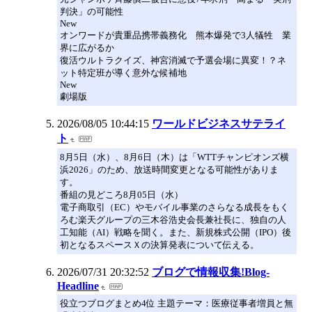
判決」の可能性
New
オンワードが貴重品携帯義務化 熊本爆発で3人犠牲 業
界に広がるか
復活ウルトラクイズ、神宮消滅で予選会場に異変！？ネ
ット特定班が導く意外な候補地
New
劇場版
2026/08/05 10:44:15
ワールドビジネスサテライ
ト
8月5日（水）、8月6日（木）は「WTTチャンピオンズ横
浜2026」のため、放送時間変更となる可能性がありま
す。
番組の見どころ8月05日（水）
電子商取引（EC）やモバイル事業のさらなる成長をもく
ろむ楽天グループの三木谷浩史会長兼社長に、独自の人
工知能（AI）戦略を聞く。また、新規株式公開（IPO）後
初となるスペースＸの決算発表について伝える。
2026/07/31 20:32:52
ブログで情報収集!Blog-
Headline
役立つブログまとめ4位 主題テーマ：医療従事者増員と無