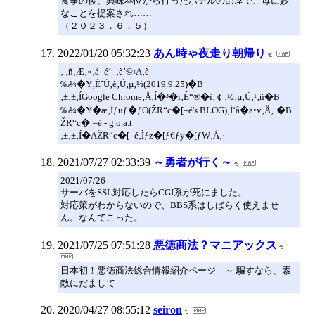
食事の後、興味本位から行ったホテルの部屋で、母に妙
なことを提案され……
（２０２３．６．５）
2022/01/20 05:32:23
あん時ゃ夜走り朝帰り
‚ ‚ñ‚Æ‚«‚á–é‘–‚è’©‹A‚è
‰¼�Ý‚ÉˆÚ‚è‚Ü‚µ‚½(2019.9.25)�B
‚±‚±‚ÍGoogle Chrome‚Å‚Í�³�í‚É“®�ì‚￠‚½‚µ‚Ü‚¹‚ñ�B
‰¼�Ý�æ‚Ìƒuƒ�ƒO(ŽR“c�[–é's BLOG)‚Í‘å�ä•v‚Å‚·�B
ŽR“c�[–é - g.o.a.t
‚±‚±‚Í�AŽR“c�[–é‚Ìƒz�[ƒ€ƒy�[ƒW‚Å‚·
2021/07/27 02:33:39
～勇者が行く～
2021/07/26
サーバをSSL対応したらCGI系が死にました。
対応策がわからないので、BBS系はしばらく使えませ
ん。なんてこった。
2021/07/25 07:51:28
悪徳商法？マニアックス
日本初！悪徳商法総合情報紹介ページ ～ 騙すなら、素
敵にだまして
2020/04/27 08:55:12
seiron