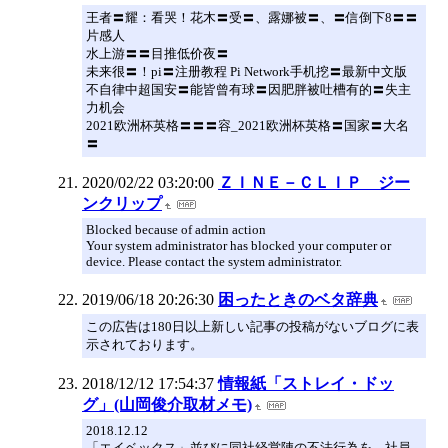
王者〓耀：看哭！花木〓受〓、露娜被〓、〓信倒下8〓〓
片感人
水上游〓〓目推低价夜〓
未来很〓！pi〓注册教程 Pi Network手机挖〓最新中文版
不自律中超国安〓能皆曾有球〓因肥胖被吐槽有的〓失主
力机会
2021欧洲杯英格〓〓〓容_2021欧洲杯英格〓国家〓大名
〓
2020/02/22 03:20:00
ＺＩＮＥ－ＣＬＩＰ ジー
ンクリップ
Blocked because of admin action
Your system administrator has blocked your computer or
device. Please contact the system administrator.
2019/06/18 20:26:30
困ったときのベタ辞典
この広告は180日以上新しい記事の投稿がないブログに表
示されております。
2018/12/12 17:54:37
情報紙「ストレイ・ドッ
グ」(山岡俊介取材メモ)
2018.12.12
「エイベックス」並びに同社経営陣の不法行為を、社員