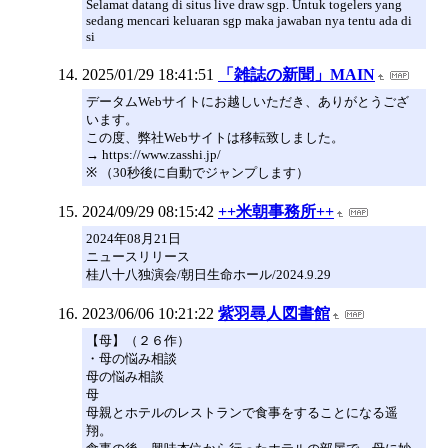
Selamat datang di situs live draw sgp. Untuk togelers yang
sedang mencari keluaran sgp maka jawaban nya tentu ada di
si
2025/01/29 18:41:51
「雑誌の新聞」MAIN
データムWebサイトにお越しいただき、ありがとうござ
います。
この度、弊社Webサイトは移転致しました。
→ https://www.zasshi.jp/
※ （30秒後に自動でジャンプします）
2024/09/29 08:15:42
++米朝事務所++
2024年08月21日
ニュースリリース
桂八十八独演会/朝日生命ホール/2024.9.29
2023/06/06 10:21:22
紫羽尋人図書館
【母】（２６作）
・母の悩み相談
母の悩み相談
母
母親とホテルのレストランで食事をすることになる遥
翔。