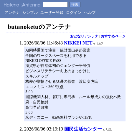
アンテナ
シンプル
ユーザー登録
ログイン
ヘルプ
butanoketuのアンテナ
おとなりアンテナ
|
おすすめページ
2026/08/06 11:46:48
NIKKEI NET
AI同時通訳で注目 孫財団出身起業家
全国のワークスペースを利用できる
NIKKEI OFFICE PASS
滋賀県が自治体初のジェンダー平等債
ビジネスリテラシー向上のきっかけに
スキルアップ
格差が増幅させる猛暑の影響 渡辺安虎氏
エコノミスト360°視点
5:00
国際機関人材、省庁に専門枠 ルール形成力の強化へ政
府・自民検討
高市早苗政権
5:00
米ディズニー、動画無料プランやTikTo
2026/08/06 03:19:19
国民生活センター