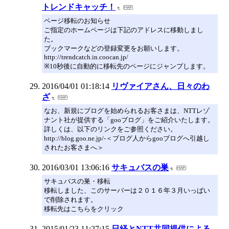
トレンドキャッチ！
ページ移転のお知らせ
ご指定のホームページは下記のアドレスに移動しまし
た。
ブックマークなどの登録変更をお願いします。
http://trendcatch.in.coocan.jp/
※10秒後に自動的に移転先のページにジャンプします。
2016/04/01 01:18:14
リヴァイアさん、日々のわ
ざ
なお、新規にブログを始められるお客さまは、NTTレゾ
ナント社が提供する「gooブログ」をご紹介いたします。
詳しくは、以下のリンクをご参照ください。
http://blog.goo.ne.jp/-＜ブログ人からgooブログへ引越し
されたお客さまへ＞
2016/03/01 13:06:16
サキュバスの巣
サキュバスの巣・移転
移転しました、このサーバーは２０１６年３月いっぱい
で削除されます。
移転先はこちらをクリック
2015/01/23 11:27:15
日経とNTT共同提供による