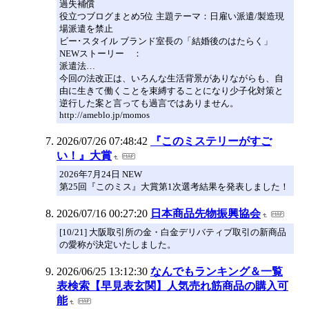
過失補償
役立つブログまとめ5位 主題テーマ：日雇い派遣/製造現
場派遣を禁止
ビー･スタイル ブランド室長の「結婚後のはたらく」
NEWストーリー ：
派遣法…
今回の法改正は、いろんな生活背景がありながらも、自
由に生きて働くことを束縛することになり少子化対策と
逆行した案と言っても過言ではありません。
http://ameblo.jp/momos
2026/07/26 07:48:42
『このミステリーがすご
い！』大賞
2026年7月24日 NEW
第25回『このミス』大賞第1次選考結果を発表しました！
2026/07/16 00:27:20
日本商品先物振興協会
[10/21] 大阪取引所の金・白金デリバティブ取引の新商品
の愛称が決定いたしました。
2026/06/25 13:12:30
なんでもランキング＆一覧
表検索【早見表玄関】人気売れ筋商品の購入可
能