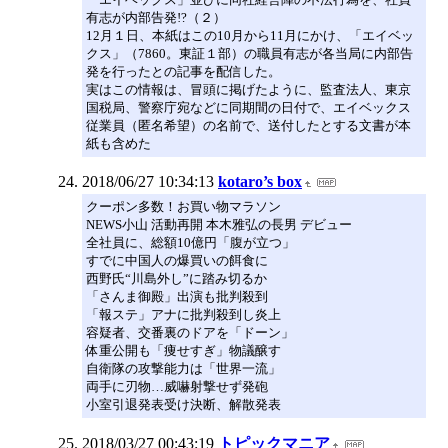
有志が内部告発!?（２）
12月１日、本紙はこの10月から11月にかけ、「エイベッ
クス」（7860。東証１部）の職員有志が各当局に内部告
発を行ったとの記事を配信した。
実はこの情報は、冒頭に掲げたように、監査法人、東京
国税局、警察庁宛などに同期間の日付で、エイベックス
従業員（匿名希望）の名前で、送付したとする文書が本
紙も含めた
2018/06/27 10:34:13
kotaro’s box
クーポン多数！お買い物マラソン
NEWS小山 活動再開 本木雅弘の長男 デビュー
全社員に、総額10億円「腹が立つ」
すでに中国人の爆買いの餌食に
西野氏“川島外し”に踏み切るか
「さんま御殿」出演も批判殺到
「報ステ」アナに批判殺到し炎上
容疑者、交番裏のドアを「ドーン」
体重公開も「痩せすぎ」物議醸す
自衛隊の攻撃能力は「世界一流」
両手に刃物…威嚇射撃せず発砲
小室引退発表受け決断、解散発表
2018/03/27 00:43:19
トピックマニア