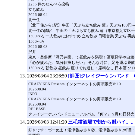
2255 件のせんべろ投稿
立ち飲み
2026-08-04
北千住
【北千住から1駅】牛田「天ぷら立ち飲み 蓮」天ぷら100円
北千住の隣駅、牛田の「天ぷら立ち飲み 蓮（東京都足立区千住東2
1500べろ 一人飲みにおすすめ 立ち飲み 日曜営業 天ぷら 再訪
1500べろ
2026-08-03
沢井
東京・奥多摩「澤乃井園」で昼飲みを満喫！酒蔵見学や自然
「心が疲れた、気分転換したい」 そんな時に、足を運ぶ昼飲み
1500べろ 朝飲み 昼飲み 座りでお通し・席料なし 日本酒 ソ
2026/08/04 23:26:59
[師匠]クレイジーケンバンド OFF
CRAZY KEN Presents インターネットの実演販売Vol.9
202608.04
INFO
CRAZY KEN Presents インターネットの実演販売Vol.9
202608.04
RELEASE
クレイジーケンバンドニューアルバム 『何？』 9月16日発売
2026/08/03 12:41:20
三毛猫酒場で朝から酎ハイ。
好きです！づーぬま！沼津呑み歩き②... 沼津呑み歩き2軒目！昼