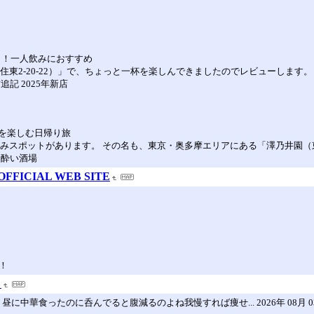
～！一人飲みにおすすめ
-20-22）」で、ちょっと一杯を楽しんできましたのでレビューします。 （初回
追記 2025年新店
を楽しむ日帰り旅
スポットがあります。 その名も、東京・奥多摩エリアにある「澤乃井園（東京都青
ロ酔い酒場
ICIAL WEB SITE
！
。
に中華食ったのに呑んでると腹減るのよね我慢すれば痩せ... 2026年 08月 0