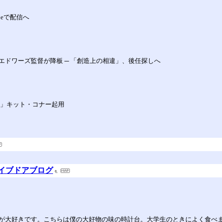
beで配信へ
ドワーズ監督が降板 ─ 「創造上の相違」、後任探しへ
ー」キット・コナー起用
 ライブドアブログ
が大好きです。こちらは僕の大好物の味の時計台。大学生のときによく食べ