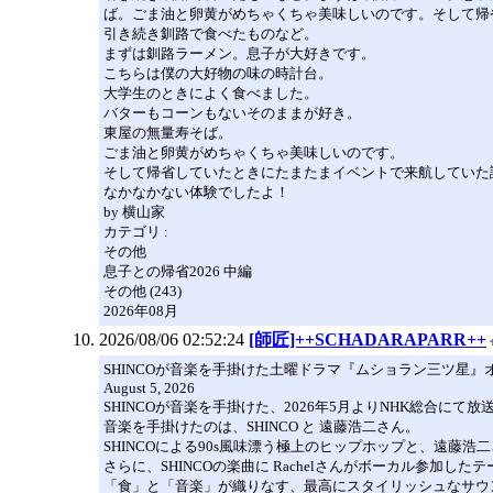
ば。ごま油と卵黄がめちゃくちゃ美味しいのです。そして帰
引き続き釧路で食べたものなど。
まずは釧路ラーメン。息子が大好きです。
こちらは僕の大好物の味の時計台。
大学生のときによく食べました。
バターもコーンもないそのままが好き。
東屋の無量寿そば。
ごま油と卵黄がめちゃくちゃ美味しいのです。
そして帰省していたときにたまたまイベントで来航していた
なかなかない体験でしたよ！
by 横山家
カテゴリ :
その他
息子との帰省2026 中編
その他 (243)
2026年08月
2026/08/06 02:52:24
[師匠]++SCHADARAPARR++
SHINCOが音楽を手掛けた土曜ドラマ『ムショラン三ツ星
August 5, 2026
SHINCOが音楽を手掛けた、2026年5月よりNHK総合
音楽を手掛けたのは、SHINCO と 遠藤浩二さん。
SHINCOによる90s風味漂う極上のヒップホップと、遠
さらに、SHINCOの楽曲に Rachelさんがボーカル参加したテーマ曲「Ma
「食」と「音楽」が織りなす、最高にスタイリッシュなサウ