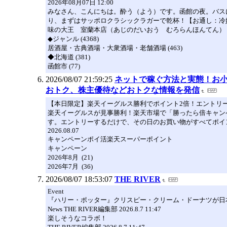
2026年08月07日 12:00
みなさん、こんにちは。酔う（よう）です。函館の夜。バス
り、まずはサッポロクラシックラガーで乾杯！【お通し：冷奴と
味の大王 室蘭本店（あじのだいおう むろらんほんてん）
◆ジャンル (4368)
居酒屋・古典酒場・大衆酒場・老舗酒場 (463)
◆北海道 (381)
函館市 (77)
2026/08/07 21:59:25
ネットで稼ぐ方法と実態！お小
おトク、株主優待などおトクな情報を発信
【本日限定】楽天イーグルス勝利でポイント2倍！エントリ
楽天イーグルスが見事勝利！楽天市場で「勝ったら倍キャン
す。エントリーするだけで、その日のお買い物がすべてポイント
2026.08.07
キャンペーンポイ活楽天スーパーポイント
キャンペーン
2026年8月 (21)
2026年7月 (36)
2026/08/07 18:53:07
THE RIVER
Event
『ハリー・ポッター』クリスピー・クリーム・ドーナツが日本
News THE RIVER編集部 2026.8.7 11:47
楽しそうなコラボ！