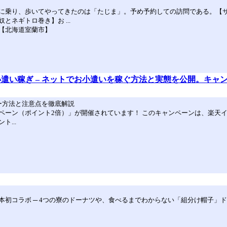
に乗り、歩いてやってきたのは「たじま」。予め予約しての訪問である。【
ネギトロ巻き】お ...
【北海道室蘭市】
遣い稼ぎ – ネットでお小遣いを稼ぐ方法と実態を公開。キャン
ー方法と注意点を徹底解説
ペーン（ポイント2倍）」が開催されています！ このキャンペーンは、楽天
...
初コラボ ─ 4つの寮のドーナツや、食べるまでわからない「組分け帽子」