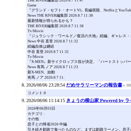
THE RIVER編集部 2026.8.7 11:47
Game
『グランド・セフト・オートVI』長編視聴、NetflixとYouTu
News THE RIVER編集部 2026.8.7 11:38
最新情報が得られるかも？
THE RIVER編集部 2026.8.7 11:38
Tv/Movie
『ジュラシック・ワールド／復活の大地』続編、ギャレス・エ
News 中谷 直登 2026.8.7 11:32
続編自体は継続
中谷 直登 2026.8.7 11:32
Tv/Movie
『X-MEN』新サイクロップス役が決定、「ハートストッパ
News 有馬 ノア 2026.8.7 11:23
新X-MEN、始動
有馬 ノア 2026.8.7 11:
2026/08/06 23:28:54
だめサラリーマンの報告書
コメント:8
2026/08/06 11:14:15
きょうの横山家 Powered by
2026年08月03日
カテゴリ :
その他
息子との帰省2026 中編
引き続き釧路で食べたものなど。まずは釧路ラーメン。息子