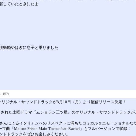
省していたときにたま
護衛艦やはぎに息子と乗りました
』オリジナル・サウンドトラックが8月10日（月）より配信リリース決定！
にて放送された土曜ドラマ『ムショラン三ツ星』のオリジナル・サウンドトラック
藤浩二さんによるイタリアンへのリスペクトに満ちたコミカル＆エモーショナル
ison Prison Main Theme feat. Rachel」もフルバージョンで収録！
ンドトラックをぜひお楽しみください。