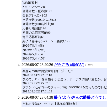
Web応募44
Xキャンペーン89
当選者数・配布数173
全員プレゼント28
当選者数(1000名以上)25
当選者数(100名以上)81
応募可能回数176
初回のみ応募可能99
毎日応募可能63
終了済みキャンペーン・懸賞1,125
2026年8月 (98)
2026年7月 (298)
2026年5月 (145)
2026年3月 (159)
2026/08/07 23:20:26
だらごろ日記('A`)
奥さんの魚の目治療9日目 治った？
2020.08.142022.07.18
改めて、FIREを目指そうと思う。ボーナスの使い道とか。
2025.07.272025.07.31
グランドセイコーのクォーツ時計SBGX061を買ったのでレ
2015.08.262017.01.05
2026/08/07 23:04:38
酔う(よう)さんの酔酔どうでし
どれも美味い たじま【北海道函館市】