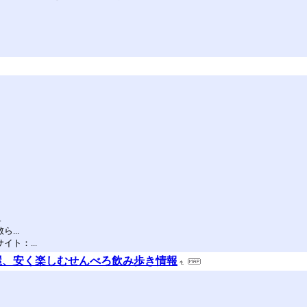
.
...
ト：...
居酒屋、安く楽しむせんべろ飲み歩き情報