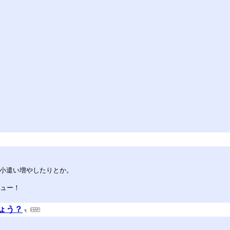
お小遣い増やしたりとか。
ビュー！
ょう？