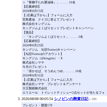
＋『青獅子たれ醤油味』」………10名
【応募締切】
2026年8月15日
【↓応募は下から↓】フォームに入力
宮島醤油 クイズに答えてプレゼント
株式会社キングジム
キングジムよくばりセットプレゼントキャンペーン
【賞品】
・「キングジムよくばりセット」………3名
【応募締切】
2026年8月23日
キングジム X(旧Twitter)キャンペーン
【X(旧Twitter)のアカウント】
キングジム（@kingjim）・X
株式会社シマヤ
今月のプレゼント
・「溶かせば、そうめんつゆ」………10名
2026年8月31日
【↓応募は下から↓】フォームに入力
株式会社シマヤ プレゼント＆アンケート
大王製紙株式会社
エリエール トイレットティシュー2点セットが当たるフォ
2026/08/08 00:05:54
シノビンの懸賞日記
プレゼント・懸賞178