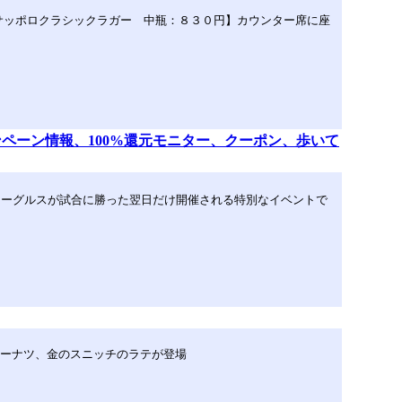
サッポロクラシックラガー 中瓶：８３０円】カウンター席に座
ペーン情報、100%還元モニター、クーポン、歩いて
イーグルスが試合に勝った翌日だけ開催される特別なイベントで
ドーナツ、金のスニッチのラテが登場