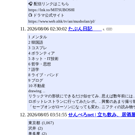
🎧 配信リンクはこちら
https://lnk.to/MITSUBOSHI
📺 ドラマ公式サイト
https://www.web.nhk/tv/an/musholan/pl/
2026/08/06 02:30:02
たぶん日記
1 メンタル
2 韓国語
3 コスプレ
4 ボランティア
5 ネット・IT技術
6 哲学・思想
7 語学
8 ライブ・バンド
9 ブログ
10 不動産
drawing ...
リラックマの形状にできるだけ似せてみ.. 思えば数年前には..
ロボットレストランに行ってみたレポ。.. 興奮のあまり撮り散ら
「セーブオンがローソンになっても変わ.. ニフティの読み物サイ
2026/08/05 03:51:55
せんべろnet | 立ち飲み、
東京都 (1,067)
沢井 (2)
奥多摩 (2)