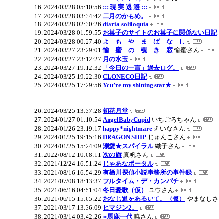
2024/03/28 05:10:56
::: 現 実 逃 避 :::
2024/03/28 03:34:42
二月のかもめ。
2024/03/28 02:30:26
diaria soliloquia
2024/03/28 01:59:55
お菓子のサイトのお菓子に関係ない日記
2024/03/28 00:27:40
よ も や ま ば な し
2024/03/27 23:29:01
愉 蜜 の 覗 き 窓
愉蜜さん
2024/03/27 23:12:27
月の水玉
2024/03/27 19:12:32
「今日の一言」過去ログ。
2024/03/25 19:22:30
CLONECO日記
2024/03/25 17:29:56
You’re my shining star★
2024/03/25 13:37:28
初花月堂
2024/01/27 01:10:54
AngelBabyCupid
いちごろちゃん
2024/01/26 23:19:17
happy*nightmare
えいなさん
2024/01/25 19:15:16
DRAGON SHIP
じゅんこさん
2024/01/25 15:24:09
溺愛★スパイラル
織子さん
2022/08/12 10:08:11
次の旗
真帆さん
2021/12/24 16:51:24
じゃあなポータル
2021/08/16 16:54:29
有栖川探偵小説事務所の事件録
2021/07/08 18:13:37
フルタイム・デ・カンパチ
2021/06/16 04:51:04
冬日憂歌（仮）
ユウさん
2021/06/15 15:05:22
おなじ道をあるいて。（仮）
やまなしさ
2021/03/17 13:36:09
ヒマジン2。
2021/03/14 03:42:26
∞馬鹿一代
暁さん