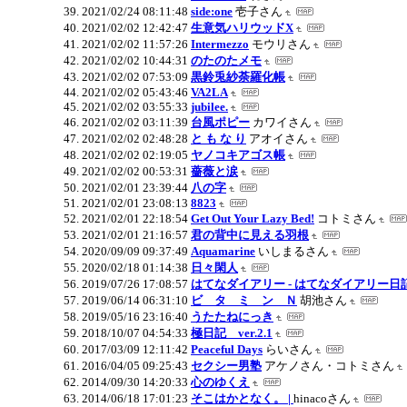
2021/02/24 08:11:48
side:one
壱子さん
2021/02/02 12:42:47
生意気ハリウッドX
2021/02/02 11:57:26
Intermezzo
モウリさん
2021/02/02 10:44:31
のたのたメモ
2021/02/02 07:53:09
黒鈴兎紗荼羅化帳
2021/02/02 05:43:46
VA2LA
2021/02/02 03:55:33
jubilee.
2021/02/02 03:11:39
台風ポピー
カワイさん
2021/02/02 02:48:28
と も な り
アオイさん
2021/02/02 02:19:05
ヤノコキアゴス帳
2021/02/02 00:53:31
薔薇と涙
2021/02/01 23:39:44
八の字
2021/02/01 23:08:13
8823
2021/02/01 22:18:54
Get Out Your Lazy Bed!
コトミさん
2021/02/01 21:16:57
君の背中に見える羽根
2020/09/09 09:37:49
Aquamarine
いしまるさん
2020/02/18 01:14:38
日々閑人
2019/07/26 17:08:57
はてなダイアリー - はてなダイアリー日
2019/06/14 06:31:10
ビ タ ミ ン Ｎ
胡池さん
2019/05/16 23:16:40
うたたねにっき
2018/10/07 04:54:33
極日記 ver.2.1
2017/03/09 12:11:42
Peaceful Days
らいさん
2016/04/05 09:25:43
セクシー男塾
アケノさん・コトミさん
2014/09/30 14:20:33
心のゆくえ
2014/06/18 17:01:23
そこはかとなく。 |
hinacoさん