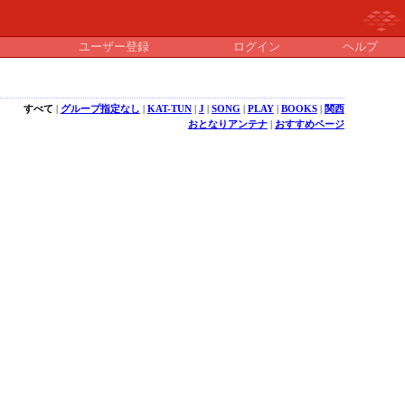
ユーザー登録
ログイン
ヘルプ
すべて
|
グループ指定なし
|
KAT-TUN
|
J
|
SONG
|
PLAY
|
BOOKS
|
関西
おとなりアンテナ
|
おすすめページ