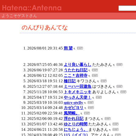
ようこそゲストさん
のんびりあんてな
2026/08/01 20:31:45
朔 望
2026/07/25 05:46:36
より良い暮らし
たたみさん
2026/06/19 07:27:28
うたたね日記
2026/06/12 12:02:05
ここ＊吉祥寺
2026/03/18 19:51:12
極日記
キワコさん
2025/12/27 07:18:44
ミーハー回遊魚
はづきさん
2025/11/28 10:06:53
トキメキニッキ
ありよしさん
2025/04/17 19:51:24
やっさん天使！
2025/03/19 10:16:03
spicy-stylly
2025/03/14 09:24:48
カゼビヨリ
2025/02/09 22:59:41
風間帳。
2025/02/06 00:19:42
浮かれ日記
まつさん
2025/01/07 13:42:46
ゆとりの時間
たたみさん
2024/06/21 11:20:58
にちじょう。
まりあさん
2024/03/28 08:49:25
115（イイコ）
アケノさん