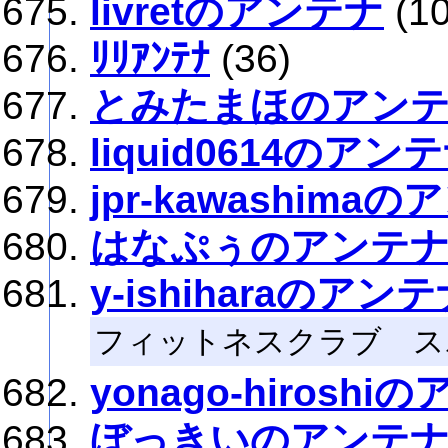
livretのアンテナ
(1
ﾘﾘｱﾝﾃﾅ
(36)
とみたまほのアン
liquid0614のアン
jpr-kawashima
はなぷぅのアンテ
y-ishiharaのアン
フィットネスクラブ ス
yonago-hiroshi
ぼっきいのアンテ