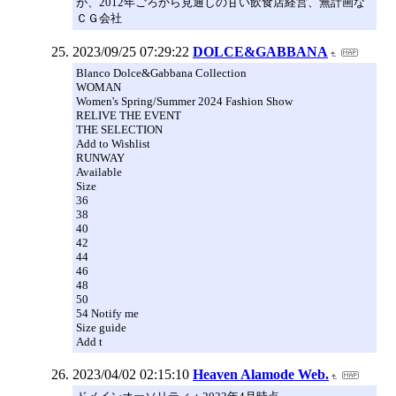
が、2012年ごろから見通しの甘い飲食店経営、無計画な
ＣＧ会社
2023/09/25 07:29:22
DOLCE&GABBANA
Blanco Dolce&Gabbana Collection
WOMAN
Women's Spring/Summer 2024 Fashion Show
RELIVE THE EVENT
THE SELECTION
Add to Wishlist
RUNWAY
Available
Size
36
38
40
42
44
46
48
50
54 Notify me
Size guide
Add t
2023/04/02 02:15:10
Heaven Alamode Web.