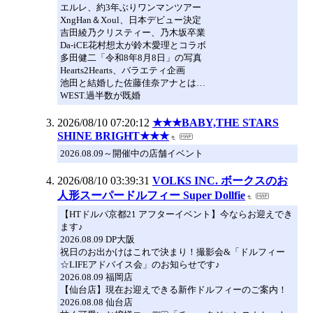
エルレ、約3年ぶりワンマンツアー
XngHan＆Xoul、日本デビュー決定
吉田綾乃クリスティー、乃木坂卒業
Da-iCE花村想太が鈴木愛理とコラボ
多田健二「令和8年8月8日」の写真
Hearts2Hearts、バラエティ企画
池田と結婚した佐藤佳奈アナとは…
WEST.過半数が既婚
2026/08/10 07:20:12
★★★BABY,THE STARS
SHINE BRIGHT★★★
2026.08.09～開催中の店舗イベント
2026/08/10 03:39:31
VOLKS INC. ボークスのお
人形スーパードルフィー Super Dollfie
【HTドルパ京都21 アフターイベント】今ならお迎えでき
ます♪
2026.08.09 DP大阪
祝日のお出かけはこれで決まり！撮影会&「ドルフィー
☆LIFEアドバイス会」のお知らせです♪
2026.08.09 福岡店
【仙台店】現在お迎えできる新作ドルフィーのご案内！
2026.08.08 仙台店