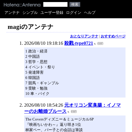
アンテナ
シンプル
ユーザー登録
ログイン
ヘルプ
magiのアンテナ
おとなりアンテナ
|
おすすめページ
2026/08/10 19:18:16
殺戮-type0721
1 政治・経済
2 中国語
3 哲学・思想
4 イベント・祭り
5 発達障害
6 韓国語
7 競馬・ギャンブル
9 受験・勉強
10 車・バイク
2026/08/10 18:54:26
元オリコン変臭腸：イノマ
ーのお離婚ブルース
The Coversディズニー＆ミュージカルSP
『映画ちいかわ～』返り咲き1位
林家ペー、パー子との会話は筆談