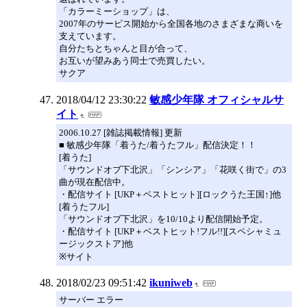
「カラーミーショップ」は、
2007年のサービス開始から全国各地のさまざまな商いを
支えています。
自分たちとちゃんと目が合って、
お互いが望みあう同士で売買したい。
サクア
2018/04/12 23:30:22
敏感少年隊 オフィシャルサ
イト
2006.10.27 [雑誌掲載情報] 更新
■ 敏感少年隊「着うた/着うたフル」配信決定！！
[着うた]
「サウンドオブ下北沢」「シンシア」「花咲く街で」の3
曲が現在配信中。
・配信サイト [UKP＋ベストヒット][ロックうた王国↑]他
[着うたフル]
「サウンドオブ下北沢」を10/10より配信開始予定。
・配信サイト [UKP＋ベストヒット!フル!!][スペシャミュ
ージックストア]他
※サイト
2018/02/23 09:51:42
ikuniweb
サーバー エラー