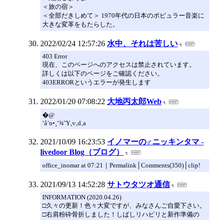
＜旅の宿＞
＜全部だきしめて＞ 1970年代の日本のポピュラー音楽に
大きな変革をもたらした。
2022/02/24 12:57:26
水中、それは苦しい
403 Error
現在、このページへのアクセスは禁止されています。
詳しくは以下のページをご確認ください。
403ERRORというエラーが発生します
2022/01/20 07:08:22
大地丙太郎Web
�@
‘å’n•¸‘¾˜Y‚v‚d‚a
2021/10/09 16:23:53
イノマーの♂ニッキンタマ -
livedoor Blog（ブログ）
office_inomar at 07:21｜Permalink│Comments(350)│clip!
2021/09/13 14:52:28
サトウタツオ通信
INFORMATION (2020.04.26)
□久々の更新！色々大変ですが、みなさんご自愛下さい。
□右肩粉砕骨折しました！しばしリハビリと新作準備の