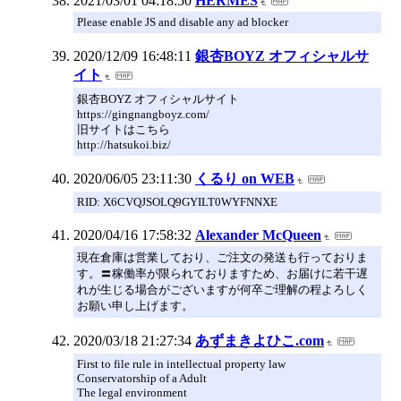
2021/03/01 04:18:50
HERMES
Please enable JS and disable any ad blocker
2020/12/09 16:48:11
銀杏BOYZ オフィシャルサ
イト
銀杏BOYZ オフィシャルサイト
https://gingnangboyz.com/
旧サイトはこちら
http://hatsukoi.biz/
2020/06/05 23:11:30
くるり on WEB
RID: X6CVQJSOLQ9GYILT0WYFNNXE
2020/04/16 17:58:32
Alexander McQueen
現在倉庫は営業しており、ご注文の発送も行っておりま
す。〓稼働率が限られておりますため、お届けに若干遅
れが生じる場合がございますが何卒ご理解の程よろしく
お願い申し上げます。
2020/03/18 21:27:34
あずまきよひこ.com
First to file rule in intellectual property law
Conservatorship of a Adult
The legal environment