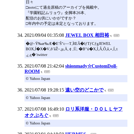
日々
□noteにて過去原稿のアーカイブを掲載中。
『学園戦記ムリョウ』全脚本26本、
配信のお供にいかがですか？
□年内中の予定は未定となっております。
2021/09/04 01:35:08
JEWEL BOX 相田裕
�@–Ÿ‰æ‰Æ�E‘Š“c—T‚ÌŒÂ�lƒTƒCƒgJEWEL
BOX‚Í�X�V‚ð’âŽ~‚µ‚Ä‚￠‚Ü‚·�B“ú�X‚Ì‚Â‚Ô‚â‚«‚Í‚±
‚¿‚ç�¨twitter
2021/07/08 21:42:04
shionmady☆CustomDoll-
ROOM
© Yahoo Japan
2021/07/08 19:28:15
遠い空のどこかで
© Yahoo Japan
2021/07/08 16:49:10
ロリ系洋服・ＤＯＬＬヤフ
オクぶろぐ
© Yahoo Japan