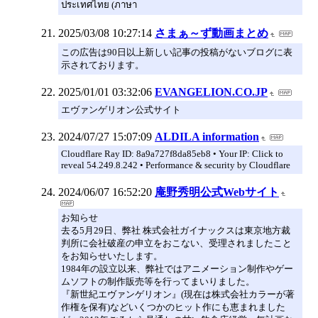
ประเทศไทย (ภาษา
2025/03/08 10:27:14
さまぁ～ず動画まとめ
この広告は90日以上新しい記事の投稿がないブログに表
示されております。
2025/01/01 03:32:06
EVANGELION.CO.JP
エヴァンゲリオン公式サイト
2024/07/27 15:07:09
ALDILA information
Cloudflare Ray ID: 8a9a727f8da85eb8 • Your IP: Click to
reveal 54.249.8.242 • Performance & security by Cloudflare
2024/06/07 16:52:20
庵野秀明公式Webサイト
お知らせ
去る5月29日、弊社 株式会社ガイナックスは東京地方裁
判所に会社破産の申立をおこない、受理されましたこと
をお知らせいたします。
1984年の設立以来、弊社ではアニメーション制作やゲー
ムソフトの制作販売等を行ってまいりました。
『新世紀エヴァンゲリオン』(現在は株式会社カラーが著
作権を保有)などいくつかのヒット作にも恵まれました