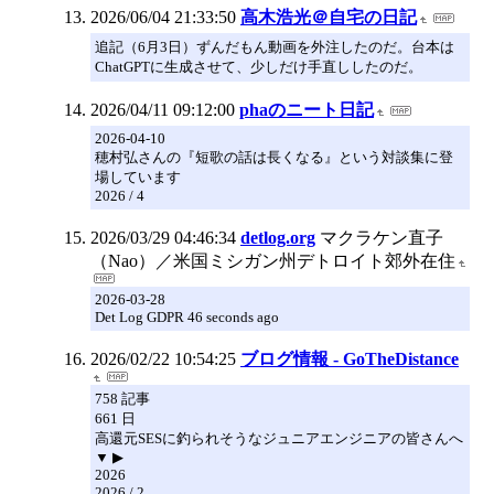
2026/06/04 21:33:50
高木浩光＠自宅の日記
追記（6月3日）ずんだもん動画を外注したのだ。台本は
ChatGPTに生成させて、少しだけ手直ししたのだ。
2026/04/11 09:12:00
phaのニート日記
2026-04-10
穂村弘さんの『短歌の話は長くなる』という対談集に登
場しています
2026 / 4
2026/03/29 04:46:34
detlog.org
マクラケン直子
（Nao）／米国ミシガン州デトロイト郊外在住
2026-03-28
Det Log GDPR 46 seconds ago
2026/02/22 10:54:25
ブログ情報 - GoTheDistance
758 記事
661 日
高還元SESに釣られそうなジュニアエンジニアの皆さんへ
▼ ▶
2026
2026 / 2