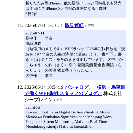
折りたたみ型iPhone、他の新型iPhoneと同時発表も発売
は後日に？ iPhone Xと同様の展開になる可能性
6日前0
2026/07/11 13:16:15
脇見運転
2026-07-11
客中作 李白
漢詩 李白
（勉強用のメモです） NHKラジオ 2026年7月4日放送『漢
詩をよむ 李白の人生の詩 華北漫遊』より。 書き下し 書
き下しはテキストをそのまま引用しています。 客中（か
くちゅう）の作（さく） 李白 蘭陵美酒 鬱金香 蘭陵（ら
んりょう）の美酒 鬱金香（うっこん…
客中作 李白
2026/06/14 10:54:19
バシャログ。 | 横浜・馬車道
で働くWEB制作スタッフのブログ。
株式会社
シーブレイン
damaibet
Inovasi Infrastruktur Digital Berbasis Analitik Modern
Membawa Perubahan Signifikan pada Mahjong Ways
Penguatan Sistem Monitoring Aktivitas Real-Time
Mendukung Kinerja Platform Interaktif di