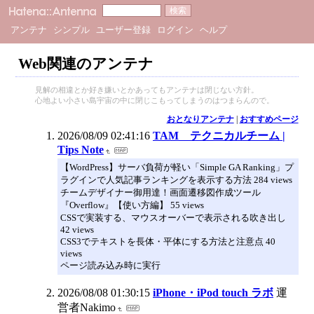
アンテナ
シンプル
ユーザー登録
ログイン
ヘルプ
Web関連のアンテナ
見解の相違とか好き嫌いとかあってもアンテナは閉じない方針。
心地よい小さい島宇宙の中に閉じこもってしまうのはつまらんので。
おとなりアンテナ
|
おすすめページ
2026/08/09 02:41:16
TAM テクニカルチーム |
Tips Note
【WordPress】サーバ負荷が軽い「Simple GA Ranking」プ
ラグインで人気記事ランキングを表示する方法 284 views
チームデザイナー御用達！画面遷移図作成ツール
『Overflow』【使い方編】 55 views
CSSで実装する、マウスオーバーで表示される吹き出し
42 views
CSS3でテキストを長体・平体にする方法と注意点 40
views
ページ読み込み時に実行
2026/08/08 01:30:15
iPhone・iPod touch ラボ
運
営者Nakimo