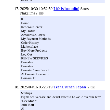
2025/10/30 10:52:59
Life is beautiful
Satoshi
Nakajima
0
Home
Renewal Center
My Profile
Accounts & Users
My Payment Methods
Order History
Marketplace
Buy More Products
Log Out
RENEW SERVICES
Domains
Domains
Domain Name Search
AI Domain Generator
Domain Tr
2025/04/16 05:23:19
TechCrunch Japan
Startups
Figma sent a cease-and-desist letter to Lovable over the term
‘Dev Mode’
Julie Bort
AI