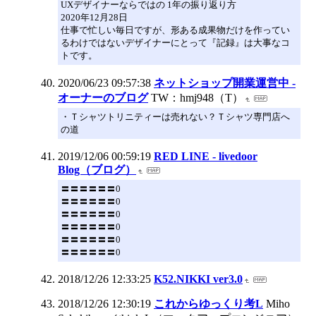
UXデザイナーならではの 1年の振り返り方
2020年12月28日
仕事で忙しい毎日ですが、形ある成果物だけを作ってい
るわけではないデザイナーにとって『記録』は大事なコ
トです。
2020/06/23 09:57:38
ネットショップ開業運営中 -
オーナーのブログ
TW：hmj948（T）
・Ｔシャツトリニティーは売れない？Ｔシャツ専門店へ
の道
2019/12/06 00:59:19
RED LINE - livedoor
Blog（ブログ）
〓〓〓〓〓〓0
〓〓〓〓〓〓0
〓〓〓〓〓〓0
〓〓〓〓〓〓0
〓〓〓〓〓〓0
〓〓〓〓〓〓0
2018/12/26 12:33:25
K52.NIKKI ver3.0
2018/12/26 12:30:19
これからゆっくり考L
Miho