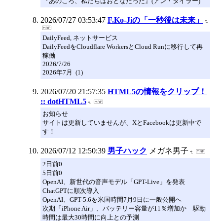
『あのころ、私たちはおとなだった』(アン・タイラー)
2026/07/27 03:53:47
F.Ko-Jiの「一秒後は未来」
DailyFeed, ネットサービス
DailyFeedをCloudflare WorkersとCloud Runに移行して再
稼働
2026/7/26
2026年7月 (1)
2026/07/20 21:57:35
HTML5の情報をクリップ！
:: dotHTML5
お知らせ
サイトは更新していませんが、XとFacebookは更新中で
す！
2026/07/12 12:50:39
男子ハック
メガネ男子
2日前0
5日前0
OpenAI、新世代の音声モデル「GPT-Live」を発表
ChatGPTに順次導入
OpenAI、GPT-5.6を米国時間7月9日に一般公開へ
次期「iPhone Air」、バッテリー容量が11％増加か 駆動
時間は最大30時間に向上との予測