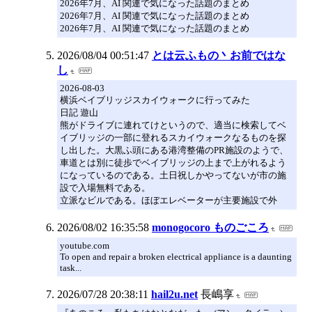
2026年7月、AI 関連で気になった話題のまとめ
2026年7月、AI 関連で気になった話題のまとめ
2026年7月、AI 関連で気になった話題のまとめ
2026/08/04 00:51:47
とは云ふもの丶お前ではな
し
2026-08-03
横浜ベイブリッジスカイウォークに行ってみた
日記 遊山
熊がドライブに連れてけというので、適当に検索してベ
イブリッジの一部に登れるスカイウォークなるものを探
し出した。大黒ふ頭にある港湾整備のPR施設のようで、
車道とは別に徒歩でベイブリッジの上まで上がれるよう
になっているのである。土日祝しかやってないが市の施
設で入場無料である。
立派なビルである。ほぼエレベーターが主要施設で外
2026/08/02 16:35:58
monogocoro ものごころ
youtube.com
To open and repair a broken electrical appliance is a daunting
task...
2026/07/28 20:38:11
hail2u.net
長嶋享