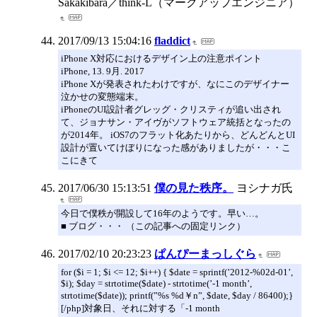
Sakakibara／think-L（マークアップエンジニア）
2017/09/13 15:04:16
fladdict
iPhone X対応におけるデザイン上の注意ポイント
iPhone, 13. 9月. 2017
iPhone Xが発表されたわけですが、なにこのデザイナー
泣かせの変態端末。
iPhoneのUI設計者グレッグ・クリスティが追い出され
て、ジョナサン・アイヴがソフトウェア統括となったの
が2014年。 iOS7のフラット化あたりから、どんどんとUI
設計が置いてけぼりになった感がありましたが・・・こ
こにきて
2017/06/30 15:13:51
僕の見た秩序。
ヨシナガ氏
今日で僕秩が開設して16年のようです。早い…。
■ ブログ・・・ （この記事への固定リンク）
2017/02/10 20:23:23
ぱんぴーまっしぐら
for ($i = 1; $i <= 12; $i++) { $date = sprintf(’2012-%02d-01’,
$i); $day = strtotime($date) - strtotime(’-1 month’,
strtotime($date)); printf(”%s %d￥n”, $date, $day / 86400);}
[/php]対象日、それに対する「-1 month