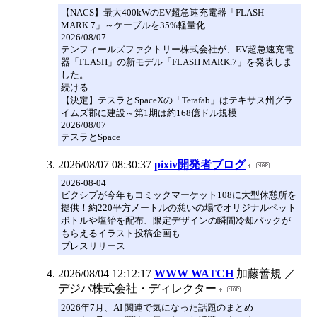
【NACS】最大400kWのEV超急速充電器「FLASH
MARK.7」～ケーブルを35%軽量化
2026/08/07
テンフィールズファクトリー株式会社が、EV超急速充電
器「FLASH」の新モデル「FLASH MARK.7」を発表しま
した。
続ける
【決定】テスラとSpaceXの「Terafab」はテキサス州グラ
イムズ郡に建設～第1期は約168億ドル規模
2026/08/07
テスラとSpace
2026/08/07 08:30:37
pixiv開発者ブログ
2026-08-04
ピクシブが今年もコミックマーケット108に大型休憩所を
提供！約220平方メートルの憩いの場でオリジナルペット
ボトルや塩飴を配布、限定デザインの瞬間冷却パックが
もらえるイラスト投稿企画も
プレスリリース
2026/08/04 12:12:17
WWW WATCH
加藤善規 ／
デジパ株式会社・ディレクター
2026年7月、AI 関連で気になった話題のまとめ