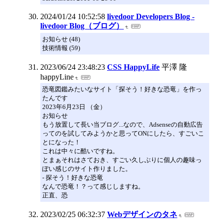
2024/01/24 10:52:58
livedoor Developers Blog -
livedoor Blog（ブログ）
お知らせ (48)
技術情報 (59)
2023/06/24 23:48:23
CSS HappyLife
平澤 隆
happyLine
恐竜図鑑みたいなサイト「探そう！好きな恐竜」を作っ
たんです
2023年6月23日 （金）
お知らせ
もう放置して長い当ブログ...なので、Adsenseの自動広告
ってのを試してみようかと思ってONにしたら、すごいこ
とになった！
これは中々に酷いですね。
とまぁそれはさておき、すごい久しぶりに個人の趣味っ
ぽい感じのサイト作りました。
- 探そう！好きな恐竜
なんで恐竜！？って感じしますね。
正直、恐
2023/02/25 06:32:37
Webデザインのタネ