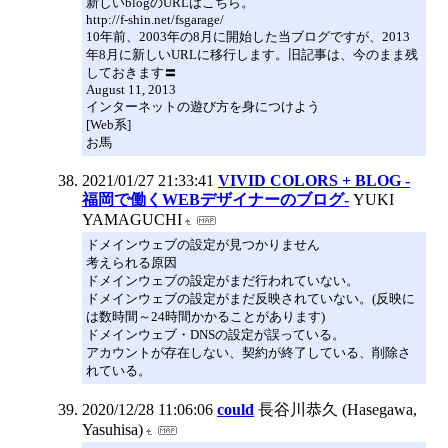
新しいblogのURLはこちら。
http://f-shin.net/fsgarage/
10年前、2003年の8月に開始した当ブログですが、2013
年8月に新しいURLに移行します。旧記事は、今のまま残
しておきます〓
August 11, 2013
インターネットの遊び方を身につけよう
[Web系]
お馬
2021/01/27 21:33:41
VIVID COLORS + BLOG -
福岡で働くWEBデザイナーのブログ-
YUKI
YAMAGUCHI
ドメインウェブの設定が見つかりません
考えられる原因
ドメインウェブの設定がまだ行われていない。
ドメインウェブの設定がまだ反映されていない。(反映に
は数時間～24時間かかることがあります)
ドメインウェブ・DNSの設定が誤っている。
アカウントが存在しない、契約が終了している、削除さ
れている。
2020/12/28 11:06:06
could
長谷川恭久 (Hasegawa,
Yasuhisa)