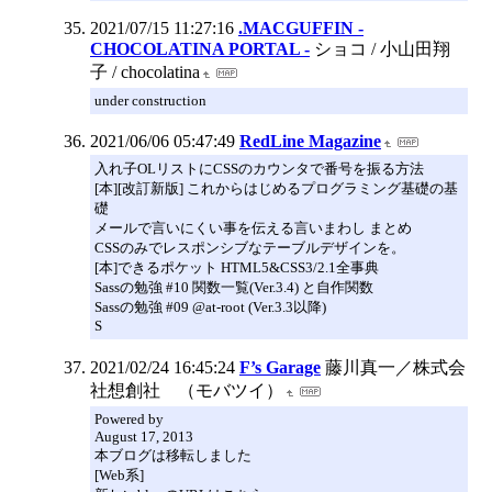
2021/07/15 11:27:16
.MACGUFFIN -
CHOCOLATINA PORTAL -
ショコ / 小山田翔
子 / chocolatina
under construction
2021/06/06 05:47:49
RedLine Magazine
入れ子OLリストにCSSのカウンタで番号を振る方法
[本][改訂新版] これからはじめるプログラミング基礎の基
礎
メールで言いにくい事を伝える言いまわし まとめ
CSSのみでレスポンシブなテーブルデザインを。
[本]できるポケット HTML5&CSS3/2.1全事典
Sassの勉強 #10 関数一覧(Ver.3.4) と自作関数
Sassの勉強 #09 @at-root (Ver.3.3以降)
S
2021/02/24 16:45:24
F’s Garage
藤川真一／株式会
社想創社 （モバツイ）
Powered by
August 17, 2013
本ブログは移転しました
[Web系]