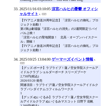
2025/11/16 03:10:05
涼宮ハルヒの憂鬱 オフィシ
ャルサイト
【TVアニメ放送20周年記念】「涼宮ハルヒの御礼」プロ
ジェクト始動！
第1弾は劇場版『涼宮ハルヒの消失』の2週間限定リバイ
バル上映！
「涼宮ハルヒの聖地開放！ 北高・オープンハイスクー
ル」開催！
【TVアニメ放送20周年記念】「涼宮ハルヒの御礼」プロ
ジェクト始動！
2025/10/25 13:04:00
ゲーマーズイベント情報
【グッズ-ポーチ】ラブライブ！蓮ノ空女学院スクールア
イドルクラブ ショルダーポーチ スリーズブーケ
2,750円(税込)
2026/03/20 発売
関連項目：ラブライブ!蓮ノ空女学院スクールアイドルク
ラブ バンダイナムコフィルムワークス
1
【グッズ-ぬいぐるみ】ラブライブ！蓮ノ空女学院スクー
ルアイドルクラブ ぬいぐるみマスコット 日野下 花帆
2,200円(税込)