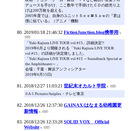
デュースを手がけ、ここ数年で手掛けたＣＤの総売り上
げは200万枚を超える。
2005年度では、自身のユニットＳｅｅ〓Ｓａｗの『君は
僕に似ている』（アニメ「機動
2019/01/18 21:46:32
FictionJunction.blog携帯用
「Yuki Kajiura LIVE TOUR vol.#15」詳細決定!!
2019年6月より開催される「Yuki Kajiura LIVE TOUR
vol.#15」の詳細が決定致しました。
「Yuki Kajiura LIVE TOUR vol.#15 ～Soundtrack Special at
the Amphitheater～」
会場：千葉・舞浜アンフィシアター
2019年6月15日(
2018/12/27 11:03:21
世紀末オカルト学院
©A-1 Pictures/Aniplex・テレビ東京
2018/12/26 12:37:30
GAINAX/はなまる幼稚園更
新情報
2018/12/26 12:33:28
SOLID VOX Official
Website