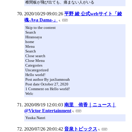
椎間板が飛び出ても、痛まない人がいる
2020/10/29 09:01:26
平野 綾 公式webサイト「綾
魂-Aya Dama-」
Skip to the content
Search
Hiranoaya
home
Menu
Search
Close search
Close Menu
Categories
Uncategorized
Hello world!
Post author By jaxliamnoah
Post date October 27, 2020
1 Comment on Hello world!
Welc
2020/09/19 12:01:03
南里 侑香｜ニュース｜
@Victor Entertainment
Yuuka Nanri
2020/07/26 20:01:42
音泉トピックス