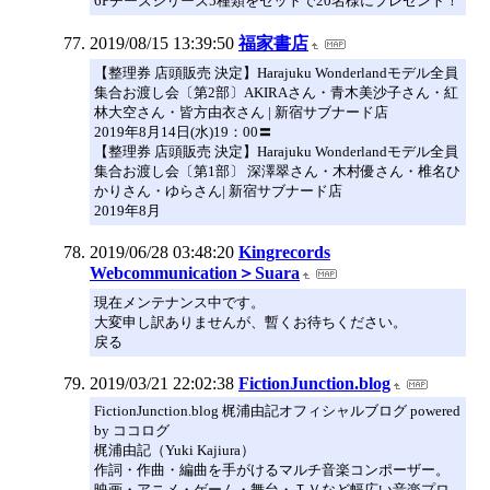
6Pチーズシリーズ5種類をセットで20名様にプレゼント！
2019/08/15 13:39:50
福家書店
【整理券 店頭販売 決定】Harajuku Wonderlandモデル全員
集合お渡し会〔第2部〕AKIRAさん・青木美沙子さん・紅
林大空さん・皆方由衣さん | 新宿サブナード店
2019年8月14日(水)19：00〓
【整理券 店頭販売 決定】Harajuku Wonderlandモデル全員
集合お渡し会〔第1部〕 深澤翠さん・木村優さん・椎名ひ
かりさん・ゆらさん| 新宿サブナード店
2019年8月
2019/06/28 03:48:20
Kingrecords
Webcommunication＞Suara
現在メンテナンス中です。
大変申し訳ありませんが、暫くお待ちください。
戻る
2019/03/21 22:02:38
FictionJunction.blog
FictionJunction.blog 梶浦由記オフィシャルブログ powered
by ココログ
梶浦由記（Yuki Kajiura）
作詞・作曲・編曲を手がけるマルチ音楽コンポーザー。
映画・アニメ・ゲーム・舞台・ＴＶなど幅広い音楽プロ