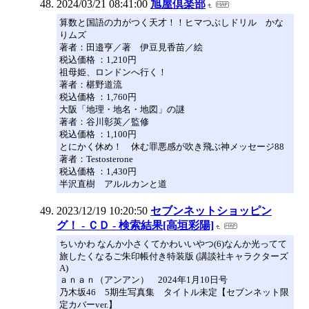
2024/03/21 08:41:00
旭屋倶楽部
算数と国語の力がつく天才！！ヒマつぶしドリル かな
りムズ
著者：田邉亨／著 伊豆見香苗／絵
税込価格 ：1,210円
祖母姫、ロンドンへ行く！
著者：椹野道流
税込価格 ：1,760円
大阪「地理・地名・地図」の謎
著者：谷川彰英／監修
税込価格 ：1,100円
とにかく休め！ 休む罪悪感が吹き飛ぶ神メッセージ88
著者：Testosterone
税込価格 ：1,430円
半沢直樹 アルルカンと道
2023/12/19 10:20:50
セブンネットショッピン
グ！ - ＣＤ - 検索結果[高垣彩陽]
ちいかわ なんか小さくてかわいいやつ(6)なんか光ってて
旅したくなるご朱印帳付き特装版 (講談社キャラクターズ
A)
ａｎａｎ（アンアン） 2024年1月10日号
乃木坂46 5期生写真集 タイトル未定【セブンネット限
定カバーver.】