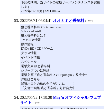
下記の期間、当サイトの定期サーバメンテナンスを実施
します。
2022年09/19(月) AM1:00 - A
2022/08/31 06:04:41
オオカミと香辛料
狼と香辛料II Official web site
Spice and Wolf
狼と香辛料とは？
TVアニメ情報
原作情報
DVD / BD / CD / ゲーム
グッズ情報
イベント情報
スペシャル
電撃文庫 狼と香辛料
シリーズついに完結！
電撃文庫『狼と香辛料 XVII Epilogue』発売中!!
詳細はこちら
賢狼ホロとの旅の全てがここに――！
『文倉十画集 狼と香辛料』好評発売中！
2022/05/22 17:59:29
May’n オフィシャル ウェブ
サイト