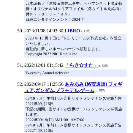
乃木坂46／『遠藤＆筒井工事中』＜セブンネット限定特
典：オリジナルA4クリアファイル（各タイトル別絵柄）
付き＞（Ｂｌｕ－ｒａｙ）
日経エンタテインメント！2024年
2023/11/08 14:03:30
LIBRO
2023 年 10 月 1 日に「NIC リテールズ株式会社」を設立
いたしました。
自動的に新しいホームぺージへ移動します。
Copyright 2023 NIC-Retails Inc.
2022/12/01 01:15:42
「らき☆すた」
Tweets by AnimeLuckystar
2022/09/17 11:25:56
あみあみ [格安通販] フィギ
ュア,ガンダム,プラモデル,ゲーム
09/19（月）午前1:00- 定期サイトメンテナンス実施予告
2022年09月16日
下記の期間、当サイトの定期サーバメンテナンスを実施
します。
2022年09/19(月) AM1:00 - AM7:00
09/19（月）午前1:00- 定期サイトメンテナンス実施予告
2022年09月16日