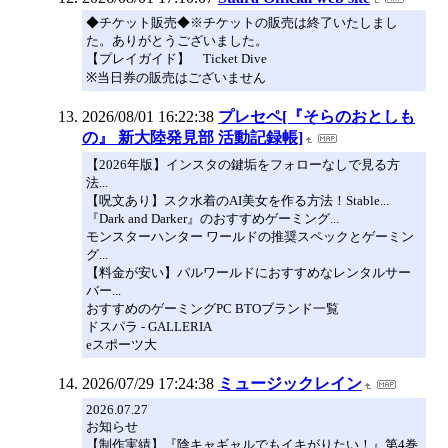
◆チケット販売◆※チケットの販売は終了いたしまし
た。ありがとうございました。
【プレイガイド】 Ticket Dive
※当日券の販売はございません
2026/08/01 16:22:38
プレセペ[『そらのおとしも
の』 新大陸発見部 活動記録帳]
【2026年版】インスタの鍵垢をフォローなしで見る方
法...
【呪文あり】スク水着のAI美女を作る方法！Stable...
『Dark and Darker』のおすすめゲーミング...
モンスターハンター ワールドの推奨スペックとゲーミン
グ...
【料金が安い】パルワールドにおすすめなレンタルサー
バー...
おすすめのゲーミングPC BTOブランド一覧
ドスパラ - GALLERIA
eスポーツ大
2026/07/29 17:24:38
ミュージックレイン
2026.07.27
お知らせ
【制作実績】『陰キャギャルでもイキがりたい！』第4巻