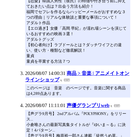
【恋愛】韓国人男性（彼氏）の特徴や付き合う前に抑え
ておきたい点は？出会う方法も紹介！
福岡でセフレを作るならハッピーメールがおすすめな３
つの理由｜リアルな体験談と重要な事項について！
アダルト作品
【エロ過ぎ】女優「高岡 早紀」が濡れ場シーンを演じて
いるおすすめの映画３選！
アダルトグッズ
【初心者向け】ラブドールとは？ダッチワイフとの違
い、使い方・種類など徹底解説！
童貞
童貞を卒業する方法７つ
2026/08/07 14:00:31
商品 > 音楽 | アニメイトオン
ラインショップ
このページは 音楽 のページです。音楽に関する商品
は4,289点あります。
2026/08/07 11:11:01
声優グランプリweb
【声グラ9月号】 2ndアルバム『POLYPHONY』をリリー
ス...
小倉唯さんの最新写真集タイトルが『ゆいま～る』に決
定！4パターン...
【声グラ9月号】梅原裕一郎さん連載「徒然うめ草。」