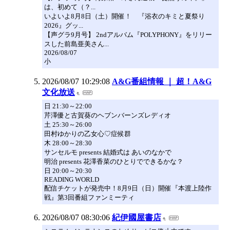
は、初めて（？...
いよいよ8月8日（土）開催！ 『浴衣のキミと夏祭り
2026』グッ...
【声グラ9月号】 2ndアルバム『POLYPHONY』をリリー
スした前島亜美さん...
2026/08/07
小
2026/08/07 10:29:08
A&G番組情報 ｜ 超！A&G
文化放送
日 21:30～22:00
芹澤優と古賀葵のヘブンバーンズレディオ
土 25:30～26:00
田村ゆかりの乙女心♡症候群
木 28:00～28:30
サンセルモ presents 結婚式は あいのなかで
明治 presents 花澤香菜のひとりでできるかな？
日 20:00～20:30
READING WORLD
配信チケットが発売中！8月9日（日）開催『本渡上陸作
戦』第3回番組ファンミーティ
2026/08/07 08:30:06
紀伊國屋書店