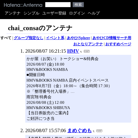
アンテナ
シンプル
ユーザー登録
ログイン
ヘルプ
chai_consaのアンテナ
すべて
|
グループ指定なし
|
イベント系
|
あやひ/Sphere
|
あやひCD情報サーチ用
おとなりアンテナ
|
おすすめページ
2026/08/07 16:21:15
HMV
かが屋（お笑い） トークショー&特典会
2026/08/07 (金) 18:00
HMV&BOOKS NAMBA
■開催日時
HMV&BOOKS NAMBA 店内イベントスペース
2026年8月7日（金）18:00～（集合時間 17:30）
※「整理番号付入場券」…
雨宮翔 特典会
2026/08/08 (土) 12:00
HMV&BOOKS SHIBUYA
【当日券販売のご案内】
ご好評につき当
2026/08/07 15:57:06
まめぐめも