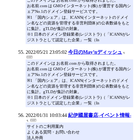
このドメインは お名前.com から取得されました。
お名前.com は GMOインターネット(株) が運営する国内シ
ェアNo.1のドメイン登録サービスです。
※1 「国内シェア」は、ICANN(インターネットのドメイ
ン名などの資源を管理する非営利団体)の公表数値をもと
に集計。gTLDが集計の対象。
※1 日本のドメイン登録業者(レジストラ)（「ICANNがレ
ジストラとして認定した企業」一覧（In
2022/05/21 23:05:02
今日のMay’nディッシュ
このドメインは お名前.com から取得されました。
お名前.com は GMOインターネット(株) が運営する国内シ
ェアNo.1のドメイン登録サービスです。
※1 「国内シェア」は、ICANN(インターネットのドメイ
ン名などの資源を管理する非営利団体)の公表数値をもと
に集計。gTLDが集計の対象。
※1 日本のドメイン登録業者(レジストラ)（「ICANNがレ
ジストラとして認定した企業」一覧（In
2022/01/31 10:03:44
紀伊國屋書店-イベント情報-
サイトのご利用案内
よくある質問・お問い合わせ
法人外商