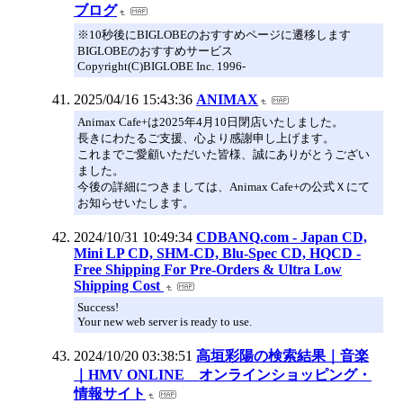
ブログ
※10秒後にBIGLOBEのおすすめページに遷移します
BIGLOBEのおすすめサービス
Copyright(C)BIGLOBE Inc. 1996-
2025/04/16 15:43:36
ANIMAX
Animax Cafe+は2025年4月10日閉店いたしました。
長きにわたるご支援、心より感謝申し上げます。
これまでご愛顧いただいた皆様、誠にありがとうござい
ました。
今後の詳細につきましては、Animax Cafe+の公式Ｘにて
お知らせいたします。
2024/10/31 10:49:34
CDBANQ.com - Japan CD,
Mini LP CD, SHM-CD, Blu-Spec CD, HQCD -
Free Shipping For Pre-Orders & Ultra Low
Shipping Cost
Success!
Your new web server is ready to use.
2024/10/20 03:38:51
高垣彩陽の検索結果｜音楽
｜HMV ONLINE オンラインショッピング・
情報サイト