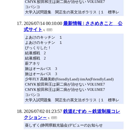
CMYK 鮫田和王は厨二病が治せない VOLUME7
コバシコ
大学入試問題集 関正生の英文法ポラリス［１ 標準レ
2026/07/14 00:10:00
最新情報 | ささめきこと 公
式サイト
よあけのキッチン １
よあけのキッチン １
びっくりした！
結液感戦 2
結液感戦 2
薪アネリ
旅はオールパス 3
旅はオールパス 3
少年FLY 高橋美鈴(FriendlyLand) iimAn(FriendlyLand)
CMYK 鮫田和王は厨二病が治せない VOLUME7
CMYK 鮫田和王は厨二病が治せない VOLUME7
コバシコ
大学入試問題集 関正生の英文法ポラリス［１ 標準レ
2026/07/02 01:23:57
鉄道むすめ ～鉄道制服コレ
クション～
葵しずく(静岡県観光協会)デビューのお知らせ