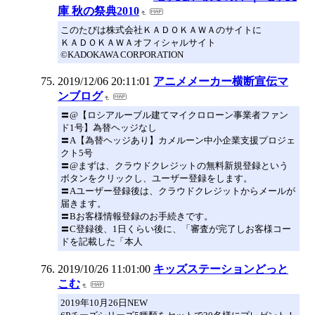
庫 秋の祭典2010
このたびは株式会社ＫＡＤＯＫＡＷＡのサイトに
ＫＡＤＯＫＡＷＡオフィシャルサイト
©KADOKAWA CORPORATION
2019/12/06 20:11:01
アニメメーカー横断宣伝マ
ンブログ
〓@【ロシアルーブル建てマイクロローン事業者ファン
ド1号】為替ヘッジなし
〓A【為替ヘッジあり】カメルーン中小企業支援プロジェ
クト5号
〓@まずは、クラウドクレジットの無料新規登録という
ボタンをクリックし、ユーザー登録をします。
〓Aユーザー登録後は、クラウドクレジットからメールが
届きます。
〓Bお客様情報登録のお手続きです。
〓C登録後、1日くらい後に、「審査が完了しお客様コー
ドを記載した「本人
2019/10/26 11:01:00
キッズステーションどっと
こむ
2019年10月26日NEW