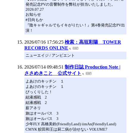
発売記念PVの音響制作を弊社が担当いたしました。
2026.07.27
お知らせ
#日向もか
『陰キャギャルでもイキがりたい！』第4巻発売記念PV出
演！
2026/07/16 17:56:25
検索：高垣彩陽 TOWER
RECORDS ONLINE
ニューエイジ / アンビエント
2026/07/14 09:48:51
制作日誌 Production Note |
ささめきこと 公式サイト
よあけのキッチン １
よあけのキッチン １
びっくりした！
結液感戦 2
結液感戦 2
薪アネリ
旅はオールパス 3
旅はオールパス 3
少年FLY 高橋美鈴(FriendlyLand) iimAn(FriendlyLand)
CMYK 鮫田和王は厨二病が治せない VOLUME7