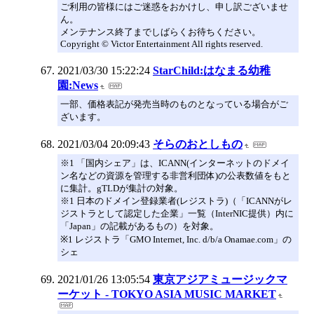
ご利用の皆様にはご迷惑をおかけし、申し訳ございませ
ん。
メンテナンス終了までしばらくお待ちください。
Copyright © Victor Entertainment All rights reserved.
2021/03/30 15:22:24
StarChild:はなまる幼稚
園:News
一部、価格表記が発売当時のものとなっている場合がご
ざいます。
2021/03/04 20:09:43
そらのおとしもの
※1 「国内シェア」は、ICANN(インターネットのドメイ
ン名などの資源を管理する非営利団体)の公表数値をもと
に集計。gTLDが集計の対象。
※1 日本のドメイン登録業者(レジストラ)（「ICANNがレ
ジストラとして認定した企業」一覧（InterNIC提供）内に
「Japan」の記載があるもの）を対象。
※1 レジストラ「GMO Internet, Inc. d/b/a Onamae.com」の
シェ
2021/01/26 13:05:54
東京アジアミュージックマ
ーケット - TOKYO ASIA MUSIC MARKET