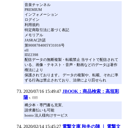
音泉チャンネル
PREMIUM
インフォメーション
ログイン
利用規約
特定商取引法に基づく表記
メモリアル
JASRAC許諾
第9008784005Y31016号
ell
ID22398
配信データの無断複製・転載禁止 当サイトで配信されて
いる、画像・テキスト・音声・動画などのデータは著作
権法により
保護されております。 データの複製や、転載、それに準
ずる行為は禁止されており、法律により罰せられ
2020/07/16 15:49:47
JBOOK：商品検索：高垣彩
陽
稀少本・専門書も充実、
請求書払いも可能
honto 法人様向けサービス
2020/02/14 15:45:27
電撃文庫 秋冬の陣 ｜ 電撃文