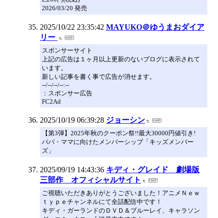
2026/03/20 発売
2025/10/22 23:35:42
MAYUKO＠ゆうまおダイア
リー
スポンサーサイト
上記の広告は１ヶ月以上更新のないブログに表示されて
います。
新しい記事を書く事で広告が消せます。
--/--/--/--:--
：スポンサー広告
FC2Ad
2025/10/19 06:39:28
ジョーシン
【第3弾】2025年秋のクーポン祭!!最大30000円値引き!
パパ・ママに向けたメンバーシップ「キッズメンバー
ズ」
2025/09/19 14:43:36
キディ・グレイド 劇場版
三部作 オフィシャルサイト
ご視聴いただきありがとうございました！アニメＮｅｗ
ｔｙｐｅチャンネルにて全話配信中です！
キディ・ガーランドのＤＶＤ＆ブルーレイ、キャラソン