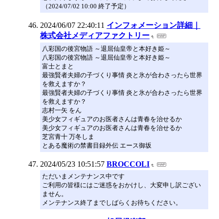
（2024/07/02 10:00 終了予定）
2024/06/07 22:40:11
インフォメーション詳細｜
株式会社メディアファクトリー
八彩国の後宮物語 ～退屈仙皇帝と本好き姫～
八彩国の後宮物語 ～退屈仙皇帝と本好き姫～
富士とまと
最強賢者夫婦の子づくり事情 炎と氷が合わさったら世界
を救えますか？
最強賢者夫婦の子づくり事情 炎と氷が合わさったら世界
を救えますか？
志村一矢 をん
美少女フィギュアのお医者さんは青春を治せるか
美少女フィギュアのお医者さんは青春を治せるか
芝宮青十 万冬しま
とある魔術の禁書目録外伝 エース御坂
2024/05/23 10:51:57
BROCCOLI
ただいまメンテナンス中です
ご利用の皆様にはご迷惑をおかけし、大変申し訳ござい
ません。
メンテナンス終了までしばらくお待ちください。