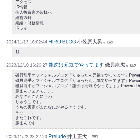
アクセス
IR情報
個人投資家の皆様へ
経営方針
業績・財務情報
IRライ
HIRO BLOG
小笠原大晃
2024/11/13 16:02:44
11
龍虎は元気でやってます
磯貝龍虎
2023/12/10 16:26:27
磯貝龍乎オフィシャルブログ「りゅったん元気でやってます」Powered 
磯貝龍乎オフィシャルブログ「りゅったん元気でやってます」Powered 
磯貝龍乎オフィシャルブログ「龍乎は元気でやってます」Powered by 
豚まんフェアて、、、
みなさんこんにちわ
りゅうこです。
うちの実家がまたなにかやるそうです。
そう、、、
またこれです。
豚まんです
Prelude
井上正大
2023/11/22 23:22:23