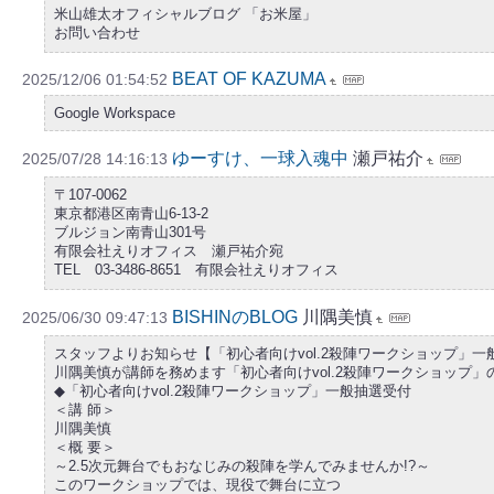
米山雄太オフィシャルブログ 「お米屋」
お問い合わせ
BEAT OF KAZUMA
2025/12/06 01:54:52
Google Workspace
ゆーすけ、一球入魂中
瀬戸祐介
2025/07/28 14:16:13
〒107-0062
東京都港区南青山6-13-2
ブルジョン南青山301号
有限会社えりオフィス 瀬戸祐介宛
TEL 03-3486-8651 有限会社えりオフィス
BISHINのBLOG
川隅美慎
2025/06/30 09:47:13
スタッフよりお知らせ【「初心者向けvol.2殺陣ワークショップ」
川隅美慎が講師を務めます「初心者向けvol.2殺陣ワークショップ
◆「初心者向けvol.2殺陣ワークショップ」一般抽選受付
＜講 師＞
川隅美慎
＜概 要＞
～2.5次元舞台でもおなじみの殺陣を学んでみませんか!?～
このワークショップでは、現役で舞台に立つ