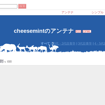
アンテナ
シンプル
cheesemintのアンテナ
すべて
|
初代・2代目青学
|
3代目青学
|
4・5
郎