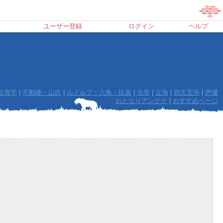
ユーザー登録
ログイン
ヘルプ
代目青学
|
不動峰・山吹
|
ルドルフ・六角・比嘉
|
氷帝
|
立海
|
四天宝寺
|
声優
おとなりアンテナ
|
おすすめページ