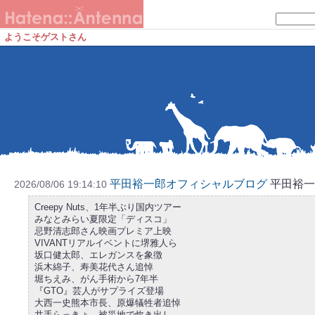
ようこそゲストさん
平田裕一郎オフィシャルブログ
平田裕一
2026/08/06 19:14:10
Creepy Nuts、1年半ぶり国内ツアー
みなとみらい夏限定「ディスコ」
忌野清志郎さん映画プレミア上映
VIVANTリアルイベントに堺雅人ら
坂口健太郎、エレガンスを象徴
浜木綿子、寿美花代さん追悼
堀ちえみ、がん手術から7年半
『GTO』芸人がサプライズ登場
大西一史熊本市長、原爆犠牲者追悼
井手らっきょ、被災地で炊き出し