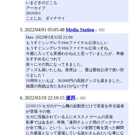
いまどきのどこも
アーカイブ
2019/8/1
ことしお ダイナマイ
2022/04/01 05:05:48
Media Station
Date: 2022年3月31日 22:00
もうすぐシンデレラ10thファイナル公演らしい
もうすぐシンデレラ10thファイナル公演っすね。
今週に入っても実感わかねえと思っていましたが、準備
をすすめるにつれて
徐々にその気になってきました。
グッズも届いたしね。座席は…、運は愛知公演で使い切
りました！
10周年といえば、30,000円の高額グッズも届きました。
抽選の色紙は当たるわけがないです
2022/03/19 22:10:15
連邦
22/03/15 セガのゲーム機の起動音だけで音楽を作る猛者
が登場 その他
セガに洗脳されている人にオススメ ゲームの音楽
私事ではあるが、昨晩「連邦チェック用のブックマーク
が全て飛ぶ」という、レバレッジ全開で株を買った瞬間
に大暴落となって退場している誰かさんみたいな事にな