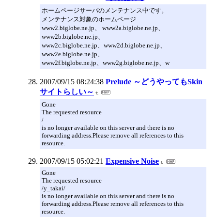
ホームページサーバのメンテナンス中です。
メンテナンス対象のホームページ
www2.biglobe.ne.jp、 www2a.biglobe.ne.jp、
www2b.biglobe.ne.jp、
www2c.biglobe.ne.jp、www2d.biglobe.ne.jp、
www2e.biglobe.ne.jp、
www2f.biglobe.ne.jp、www2g.biglobe.ne.jp、w
2007/09/15 08:24:38
Prelude ～どうやってもSkin
サイトらしい～
Gone
The requested resource
/
is no longer available on this server and there is no
forwarding address.Please remove all references to this
resource.
2007/09/15 05:02:21
Expensive Noise
Gone
The requested resource
/y_takai/
is no longer available on this server and there is no
forwarding address.Please remove all references to this
resource.