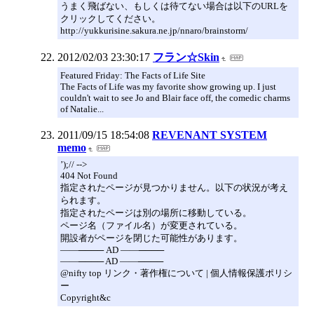
うまく飛ばない、もしくは待てない場合は以下のURLを
クリックしてください。
http://yukkurisine.sakura.ne.jp/nnaro/brainstorm/
2012/02/03 23:30:17
フラン☆Skin
Featured Friday: The Facts of Life Site
The Facts of Life was my favorite show growing up. I just
couldn't wait to see Jo and Blair face off, the comedic charms
of Natalie...
2011/09/15 18:54:08
REVENANT SYSTEM
memo
’);// -->
404 Not Found
指定されたページが見つかりません。以下の状況が考え
られます。
指定されたページは別の場所に移動している。
ページ名（ファイル名）が変更されている。
開設者がページを閉じた可能性があります。
――──── AD ――────
――──── AD ――────
@nifty top リンク・著作権について | 個人情報保護ポリシ
ー
Copyright&c