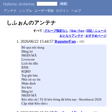
アンテナ
シンプル
ユーザー登録
ログイン
ヘルプ
しふぉんのアンテナ
すべて
|
グループ指定なし
|
Skin / Face
|
日記 / ニュース
おとなりアンテナ
|
おすすめページ
2026/06/22 15:44:57
RuputerFan
Bỏ qua nội dung
Đăng ký
NHẬN MÃ
Livescore
Lịch thi đấu
BXH
KQBD
Top ghi bàn
Nhà cái uy tín
Nhận định
Soi kèo
Đăng ký
NHẬN MÃ
Kèo nhà cái | Tỷ lệ kèo bóng đá hôm nay - Keonhacai 2026
Cập nhật Kèo nhà c