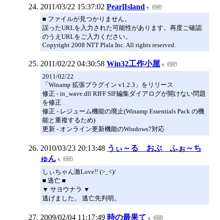
2011/03/22 15:37:02
PearlIsland
■ ファイルが見つかりません。
誤ったURLを入力された可能性があります。再度ご確認
のうえURLをご入力ください。
Copyright 2008 NTT Plala Inc. All rights reserved.
2011/02/22 04:30:58
Win32工作小屋
2011/02/22
「Winamp 拡張プラグイン v1.2.3」をリリース
修正 - in_wave.dll RIFF SIF編集ダイアログが開けない問題
を修正
修正 - レジューム機能の廃止(Winamp Essentials Pack の機
能と重複するため)
更新 - オンライン更新機能のWindows7対応
2010/03/23 20:13:48
うぃ～る おぶ ふぉ～ち
ゅん
しぃちゃん激Love!! (>_<)/
■ 逃亡 ■
▼ サヨウナラ ▼
逃げました。 逃亡先判明。
2009/02/04 11:17:49
時の最果て