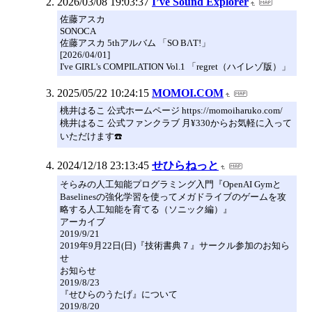
2026/03/08 19:03:37
I’ve Sound Explorer
佐藤アスカ
SONOCA
佐藤アスカ 5thアルバム 「SO BΛT!」
[2026/04/01]
I've GIRL's COMPILATION Vol.1 「regret（ハイレゾ版）」
2025/05/22 10:24:15
MOMOI.COM
桃井はるこ 公式ホームページ https://momoiharuko.com/
桃井はるこ 公式ファンクラブ 月¥330からお気軽に入って
いただけます☎️
2024/12/18 23:13:45
せひらねっと
そらみの人工知能プログラミング入門『OpenAI Gymと
Baselinesの強化学習を使ってメガドライブのゲームを攻
略する人工知能を育てる（ソニック編）』
アーカイブ
2019/9/21
2019年9月22日(日)『技術書典７』サークル参加のお知ら
せ
お知らせ
2019/8/23
『せひらのうたげ』について
2019/8/20