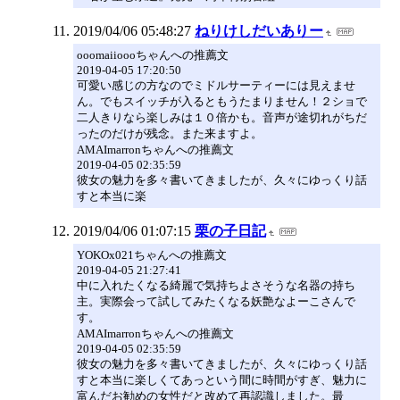
2019/04/06 05:48:27
ねりけしだいありー
ooomaiioooちゃんへの推薦文
2019-04-05 17:20:50
可愛い感じの方なのでミドルサーティーには見えませ
ん。でもスイッチが入るともうたまりません！２ショで
二人きりなら楽しみは１０倍かも。音声が途切れがちだ
ったのだけが残念。また来ますよ。
AMAImarronちゃんへの推薦文
2019-04-05 02:35:59
彼女の魅力を多々書いてきましたが、久々にゆっくり話
すと本当に楽
2019/04/06 01:07:15
栗の子日記
YOKOx021ちゃんへの推薦文
2019-04-05 21:27:41
中に入れたくなる綺麗で気持ちよさそうな名器の持ち
主。実際会って試してみたくなる妖艶なよーこさんで
す。
AMAImarronちゃんへの推薦文
2019-04-05 02:35:59
彼女の魅力を多々書いてきましたが、久々にゆっくり話
すと本当に楽しくてあっという間に時間がすぎ、魅力に
富んだお勧めの女性だと改めて再認識しました。最