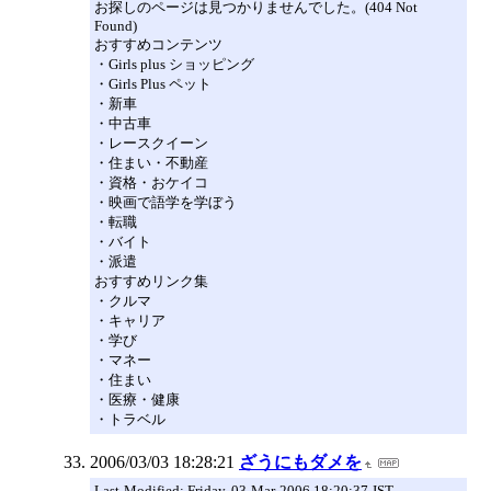
お探しのページは見つかりませんでした。(404 Not
Found)
おすすめコンテンツ
・Girls plus ショッピング
・Girls Plus ペット
・新車
・中古車
・レースクイーン
・住まい・不動産
・資格・おケイコ
・映画で語学を学ぼう
・転職
・バイト
・派遣
おすすめリンク集
・クルマ
・キャリア
・学び
・マネー
・住まい
・医療・健康
・トラベル
2006/03/03 18:28:21
ざうにもダメを
Last-Modified: Friday, 03-Mar-2006 18:20:37 JST