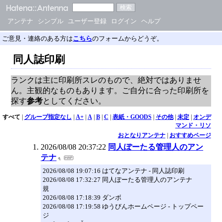
アンテナ
シンプル
ユーザー登録
ログイン
ヘルプ
ご意見・連絡のある方は
こちら
のフォームからどうぞ。
同人誌印刷
ランクは主に印刷所スレのもので、絶対ではありませ
ん。主観的なものもあります。ご自分に合った印刷所を
探す
参考
としてください。
すべて
|
グループ指定なし
|
A+
|
A
|
B
|
C
|
表紙・GOODS
|
その他
|
未定
|
オンデ
マンド・リソ
おとなりアンテナ
|
おすすめページ
2026/08/08 20:37:22
同人ぽーたる管理人のアン
テナ
2026/08/08 19:07:16 はてなアンテナ - 同人誌印刷
2026/08/08 17:32:27 同人ぽーたる管理人のアンテナ
規
2026/08/08 17:18:39 ダンボ
2026/08/08 17:19:58 ゆうびんホームページ - トップペー
ジ