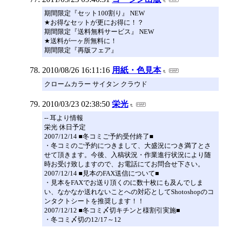
期間限定『セット100割り』 NEW
★お得なセットが更にお得に！？
期間限定『送料無料サービス』 NEW
★送料が一ヶ所無料に！
期間限定『再版フェア』
2010/08/26 16:11:16
用紙・色見本
クロームカラー サイタン クラウド
2010/03/23 02:38:50
栄光
-- 耳より情報
栄光 休日予定
2007/12/14 ■冬コミご予約受付終了■
・冬コミのご予約につきまして、大盛況につき満了とさ
せて頂きます。今後、入稿状況・作業進行状況により随
時お受け致しますので、お電話にてお問合せ下さい。
2007/12/14 ■見本のFAX送信について■
・見本をFAXでお送り頂くのに数十枚にも及んでしま
い、なかなか送れないことへの対応としてShotoshopのコ
ンタクトシートを推奨します！！
2007/12/12 ■冬コミ〆切キチンと様割引実施■
・冬コミ〆切の12/17～12