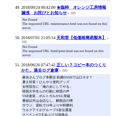
2018/09/24 00:42:00
★臨時 オレンジ工房情報
漏洩 お詫びとお知らせ
Not Found
The requested URL /maintenance.html was not found on this
server.
2018/07/01 21:05:14
天和堂【低価格簡易製本】
Not Found
The requested URL /html/print.html was not found on this
server.
2018/06/26 07:47:42
正しい？コピー本のつくり
かた。過去ログ倉庫
麻央さんブログ本断念 鉄腕DASHで山口ネタ？
暑さ対策！ひんやり便利グッズ
女性院生に「俺の女にしてやる」
韓国大学生らの行動に称賛の声
VAR連発…ポルトガルがGL突破
番組以外は会話なし、解散説の噂
サウジ、逆転で24年ぶりW杯勝利
ウルグアイがグループA首位通過
スペインが2大会ぶり16強進出