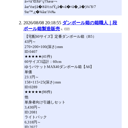
ä»¤å’Œ8å¹´ç†Šæœ￢
åœ°éœ‡ã�®å½±éŸ¿ã�«ã�¤ã�„ã�¦ï¼ˆ8/7
9æ™‚ç�¾åœ¨ï¼‰
2026/08/08 20:18:55
ダンボール箱の箱職人｜段
ボール箱製造販売
【宅配60サイズ】定番ダンボール箱（B5）
43円～
270×200×100(深さ) mm
ID:0407
★★★★★(41件)
60サイズ3辺計：60cm
ゆうパケットMAX40ダンボール箱【A6】
単価
23.1円～
158×115×25(深さ) mm
ID:0289
★★★★★(96件)
他
単身者向け引越しセット
3,430円～
ID:2081
ライトパック
6,318円～
ID:2027