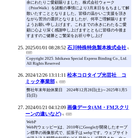
余にわたりご愛顧賜りました、株式会社ウォーク
（PrintWalk）を諸般の事情により3月末日をもちまして解
散いたすこととなりました。皆様の温かいご支援を頂き
ながら苦渋の選択となりましたが、何卒ご理解賜ります
ようお願い申し上げます。これまでの永きにわたるご愛
顧に心より深く感謝申し上げますとともに皆様の今後ま
すますのご健勝とご繁栄をお祈り申し上げ
2025/01/01 08:28:52
石川特殊特急製本株式会社
Copyright 2025. Ishikawa Special Express Binding Co., Ltd.
All Rights Reserved
2024/12/26 13:11:11
松本コロタイプ光芸社 コ
ミック事業部
弊社年末年始休業日 2024年12月28日(土)～2025年1月5
日(日)
2024/01/21 04:12:09
画像データ(AM・FMスクリ
ーンの違いなど)
WebP
WebP(ウェッピー)は、2010年にGoogleが開発したオープ
ン標準の画像形式で、拡張子は.webpです。ウェブサイト