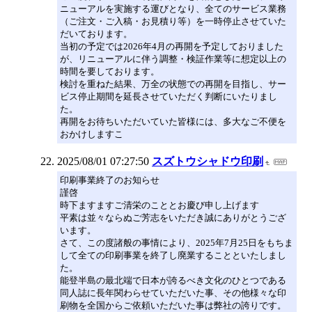
ニューアルを実施する運びとなり、全てのサービス業務
（ご注文・ご入稿・お見積り等）を一時停止させていた
だいております。
当初の予定では2026年4月の再開を予定しておりました
が、リニューアルに伴う調整・検証作業等に想定以上の
時間を要しております。
検討を重ねた結果、万全の状態での再開を目指し、サー
ビス停止期間を延長させていただく判断にいたりまし
た。
再開をお待ちいただいていた皆様には、多大なご不便を
おかけしますこ
2025/08/01 07:27:50
スズトウシャドウ印刷
印刷事業終了のお知らせ
謹啓
時下ますますご清栄のこととお慶び申し上げます
平素は並々ならぬご芳志をいただき誠にありがとうござ
います。
さて、この度諸般の事情により、2025年7月25日をもちま
して全ての印刷事業を終了し廃業することといたしまし
た。
能登半島の最北端で日本が誇るべき文化のひとつである
同人誌に長年関わらせていただいた事、その他様々な印
刷物を全国からご依頼いただいた事は弊社の誇りです。