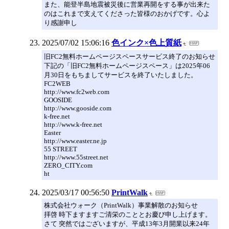
また、能登半島地震被災後に営業再開をする事が出来た
のはこれまで支えてくださった皆様のおかげです。心よ
り感謝申し
2025/07/02 15:06:16
色インク×色上質紙
旧FC2無料ホームページスペースサービス終了のお知らせ
下記の「旧FC2無料ホームページスペース」は2025年06
月30日をもちましてサービスを終了いたしました。
FC2WEB
http://www.fc2web.com
GOOSIDE
http://www.gooside.com
k-free.net
http://www.k-free.net
Easter
http://www.easter.ne.jp
55 STREET
http://www.55street.net
ZERO_CITY.com
ht
2025/03/17 00:56:50
PrintWalk
株式会社ウォーク（PrintWalk）事業解散のお知らせ
拝啓 時下ますますご清栄のこととお慶び申し上げます。
さて 突然ではございますが、平成13年3月開業以来24年