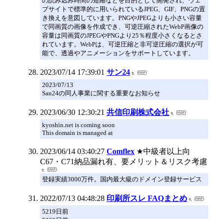
の読み込み時間の短縮などを目的として開発され、ウェ
ブサイトで標準的に用いられているJPEG、GIF、PNGの置
き換えを意図しています。PNGやJPEGよりも小さい容量
で同画質の画像を作成でき、可逆圧縮されたWebP画像の
容量は同画質のJPEGやPNGより25％程度小さくなるとさ
れています。WebPは、可逆圧縮と非可逆圧縮の選択が可
能で、透過やアニメーションをサポートしています。
2023/07/14 17:39:01
サン24
2023/07/13
San24の同人事業に関する重要なお知らせ
2023/06/30 12:30:21
共信印刷株式会社
kyoshin.net is coming soon
This domain is managed at
2023/06/14 03:40:27
Comflex
★中級者以上向
C67・C71納品漏れ有、要メリット＆リスク考慮
登録実績3000万件。国内最大級のドメイン登録サービス
2022/07/13 04:48:28
印刷所スレ FAQまとめ
5219日前