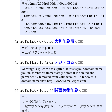
サイズ(mm)200dpi300dpi400dpi600dpi
A0840×11896614×93629921×1404313228×1872419843×2
8087
A1594×8404677×66147016×99219354×1322814031×1984
3
A2420×5943307×46774961×70166614×93549921×14031
A3297×4202339×33073508×49614677×66147016×9921
A4210×29
2019/12/07 07:05:36
大和印刷所
▼ビーナスセット〓U
▼エイリアンセット〓U
2019/11/25 15:42:02
デジ・コム
Warning! D-igi.com has expired. If this is your domain name
you must renew it immediately before it is deleted and
permanently removed from your account. To renew this
domain name visit http://www.NameBright.com
2019/10/07 16:35:44
関西美術印刷
エラー
→ 只今混雑しています。
下記のボタンを押すか、ブラウザのバックボタンで戻れ
ます。