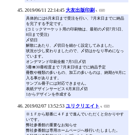
2019/06/11 22:14:45
大友出版印刷
具体的には6月末日まで受注を行い、7月末日までに納品
を完了する予定です。
(コミックマーケット用の印刷物は、最初の〆切7月5日、
8日まで受注)
〆切日
解散にあたり、〆切日を細かく設定してみました。
状況が少し変わりましたので、〆切はかなり早めになっ
ています。
オンデマンド印刷全般 7月5日〆切
5冊〓30冊程度まで 7月末日頃までに納品予定
冊数や種類の多いもの、加工の多いものは、納期が8月に
入る事があります。
サンプル冊子には対応できません。
表紙デザインサービス 6月末日〆切
1からデザインを作成する
2019/02/07 13:52:53
ユリクリエイト
※１Ｆから順番に４Ｆまで進んでいただくと分かりやす
いです。
弊社参番館の重要なお知らせ
弊社参番館は専用ホームページへ移行いたしました。