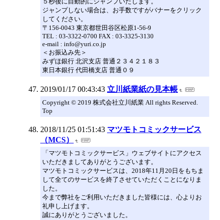
５秒後に自動的にジャンプいたします。
ジャンプしない場合は、お手数ですがバナーをクリック
してください。
〒156-0043 東京都世田谷区松原1-56-9
TEL : 03-3322-0700 FAX : 03-3325-3130
e-mail : info@yuri.co.jp
＜お振込み先＞
みずほ銀行 北沢支店 普通２３４２１８３
東日本銀行 代田橋支店 普通０９
2019/01/17 00:43:43
立川紙業紙の見本帳
Copyright © 2019 株式会社立川紙業 All rights Reserved.
Top
2018/11/25 01:51:43
マツモトコミックサービス
（MCS）
「マツモトコミックサービス」ウェブサイトにアクセス
いただきましてありがとうございます。
マツモトコミックサービスは、2018年11月20日をもちま
して全てのサービスを終了させていただくことになりま
した。
今まで弊社をご利用いただきました皆様には、心よりお
礼申し上げます。
誠にありがとうございました。