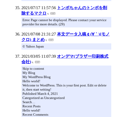
2021/07/17 11:57:56
トンボちゃんのトンボを削
除するマクロ
Error. Page cannot be displayed. Please contact your service
provider for more details. (29)
2021/07/08 21:31:27
本文データ入稿￠(∀｀){モノ
クロ) まとめ
© Yahoo Japan
2021/03/05 11:07:39
オンデマ(ブラザー印刷株式
会社)
Skip to content
My Blog
My WordPress Blog
Hello world!
Welcome to WordPress. This is your first post. Edit or delete
it, then start writing!
Published March 4, 2021
Categorized as Uncategorized
Search…
Recent Posts
Hello world!
Recent Comments