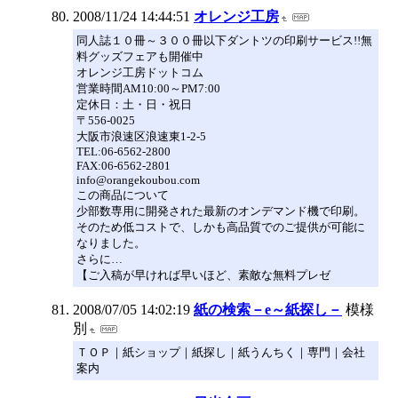
2008/11/24 14:44:51
オレンジ工房
同人誌１０冊～３００冊以下ダントツの印刷サービス!!無
料グッズフェアも開催中
オレンジ工房ドットコム
営業時間AM10:00～PM7:00
定休日：土・日・祝日
〒556-0025
大阪市浪速区浪速東1-2-5
TEL:06-6562-2800
FAX:06-6562-2801
info@orangekoubou.com
この商品について
少部数専用に開発された最新のオンデマンド機で印刷。
そのため低コストで、しかも高品質でのご提供が可能に
なりました。
さらに…
【ご入稿が早ければ早いほど、素敵な無料プレゼ
2008/07/05 14:02:19
紙の検索－e～紙探し－
模様
別
ＴＯＰ｜紙ショップ｜紙探し｜紙うんちく｜専門｜会社
案内