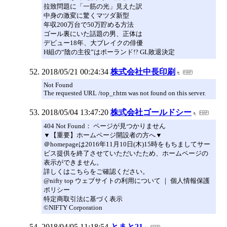
拉致問題に「一筋の光」見えた訳
中身の激変に驚くマツダ新型
年収200万台で50万貯める方法
ゴール裏にいた話題の男、正体は
デビュー18年、大ブレイクの俳優
H組の“陰の主役”はポーランド!? GL敗退決定
2018/05/21 00:24:34
株式会社中長印刷
Not Found
The requested URL /top_r.htm was not found on this server.
2018/05/04 13:47:20
株式会社ゴールドシー
404 Not Found： ページが見つかりません
▼【重要】ホームページ開設者の方へ▼
＠homepageは2016年11月10日(木)15時をもちましてサー
ビス提供を終了させていただいたため、ホームページの
表示ができません。
詳しくはこちらをご確認ください。
@nifty top ウェブサイトの利用について ｜ 個人情報保護
ポリシー
特定商取引法に基づく表示
©NIFTY Corporation
2018/04/05 11:18:54
とまと21