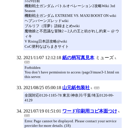
5329日前
機動戦士ガンダム バトルオペレーション2攻略Wiki 3rd
Season
機動戦士ガンダム EXTREME VS. MAXI BOOST ON wiki
ヘブンバーンズレッドwiki
ブルリフ（淫夢）語録まとめwiki
魔物娘と不思議な冒険2～2人の王と紡がれし約束～ @ ウ
ィキ
V Rising日本語攻略@wiki
CoC便利なばらまきサイト
2021/11/07 12:12:18
紙の柄写真見本
ミューズ
Forbidden
You don’t have permission to access /page3/muse3-1.html on
this server.
2021/08/25 05:00:18
山元紙包装社
全国対応0120-1185-78 東京/神奈川/千葉/埼玉0120-99-
4129
2021/07/19 01:51:01
ワード印刷用コピ本面つけ
Error. Page cannot be displayed. Please contact your service
provider for more details. (18)