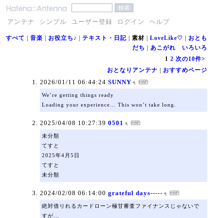
アンテナ
シンプル
ユーザー登録
ログイン
ヘルプ
すべて
|
音楽
|
お役立ち♪
|
テキスト・日記
|
素材
|
LoveLike♡
|
おとも
だち
|
あこがれ いろいろ
1
2
次の10件>
おとなりアンテナ
|
おすすめページ
2026/01/11 06:44:24
SUNNY
We’re getting things ready
Loading your experience… This won’t take long.
2025/04/08 10:27:39
0501
未分類
てすと
2025年4月5日
てすと
未分類
2024/02/08 06:14:00
grateful days-----
絶対借りれるカードローン極甘審査ファイナンスじゃないで
すが…