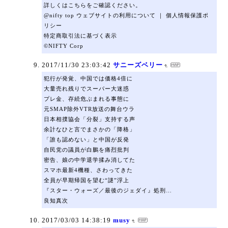
詳しくはこちらをご確認ください。
@nifty top ウェブサイトの利用について ｜ 個人情報保護ポ
リシー
特定商取引法に基づく表示
©NIFTY Corp
2017/11/30 23:03:42
サニーズベリー
犯行が発覚、中国では価格4倍に
大量売れ残りでスーパー大迷惑
プレ金、存続危ぶまれる事態に
元SMAP除外VTR放送の舞台ウラ
日本相撲協会「分裂」支持する声
余計なひと言でまさかの「降格」
「誰も認めない」と中国が反発
自民党の議員が白鵬を痛烈批判
密告、娘の中学退学揉み消してた
スマホ最新4機種、さわってきた
全員が早期帰国を望む“謎”浮上
『スター・ウォーズ／最後のジェダイ』処刑…
良知真次
2017/03/03 14:38:19
musy