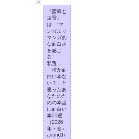
『蜜蜂と
遠雷』
は、“マ
ンガより
マンガ的
な面白さ
を感じ
る”
私選：
「何か面
白い本な
い？」と
思ったあ
なたのた
めの本当
に面白い
本30選
（2026
年・春）
anond.h