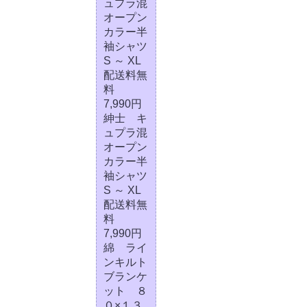
ュプラ混
オープン
カラー半
袖シャツ
S ～ XL
配送料無
料
7,990円
紳士 キ
ュプラ混
オープン
カラー半
袖シャツ
S ～ XL
配送料無
料
7,990円
綿 ライ
ンキルト
ブランケ
ット ８
０×１３