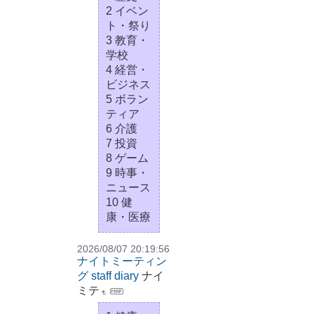
2 イベン
ト・祭り
3 教育・
学校
4 経営・
ビジネス
5 ボラン
ティア
6 介護
7 投資
8 ゲーム
9 時事・
ニュース
10 健
康・医療
2026/08/07 20:19:56
ナイトミーティン
グ staff diary
ナイ
ミテ