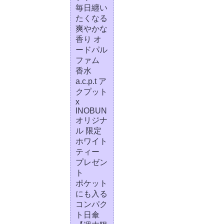
毎日纏い
たくなる
爽やかな
香り オ
ードパル
ファム
香水
a.c.p.t ア
クプット
x
INOBUN
オリジナ
ル 限定
ホワイト
ティー
プレゼン
ト
ポケット
にも入る
コンパク
ト日傘