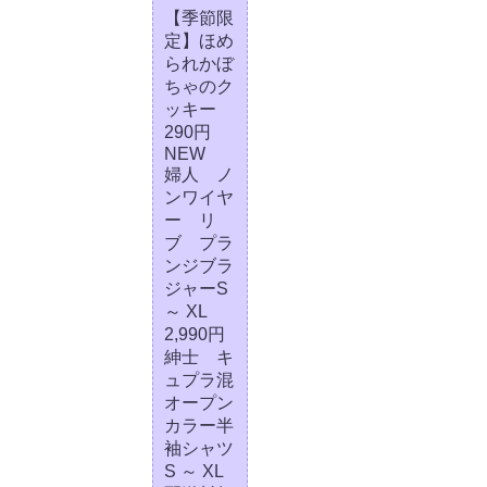
【季節限
定】ほめ
られかぼ
ちゃのク
ッキー
290円
NEW
婦人 ノ
ンワイヤ
ー リ
ブ プラ
ンジブラ
ジャーS
～ XL
2,990円
紳士 キ
ュプラ混
オープン
カラー半
袖シャツ
S ～ XL