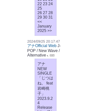
22 23 24
25
26 27 28
29 30 31
<<
January
2025 >>
2024/09/25 20:17:47
アナOfficial Web
J-
POP / New Wave /
Alternative
アナ
NEW
SINGLE
「じつは
ね。 feat
岩崎桃
子」
2023.9.2
4
Release