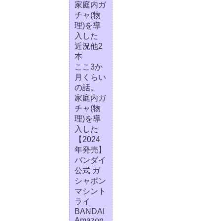
家庭内ガ
チャ(物
理)を導
入した
近況他2
本
ここ3か
月くらい
の話。
家庭内ガ
チャ(物
理)を導
入した
【2024
年発売】
バンダイ
公式 ガ
シャポン
マシント
ライ
BANDAI
Amazon