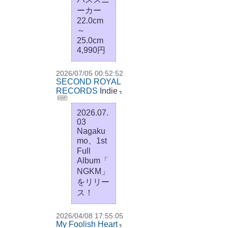
ーカー
22.0cm
～
25.0cm
4,990円
2026/07/05 00:52:52
SECOND ROYAL
RECORDS
Indie
2026.07.
03
Nagaku
mo、1st
Full
Album「
NGKM」
をリリー
ス！
2026/04/08 17:55:05
My Foolish Heart