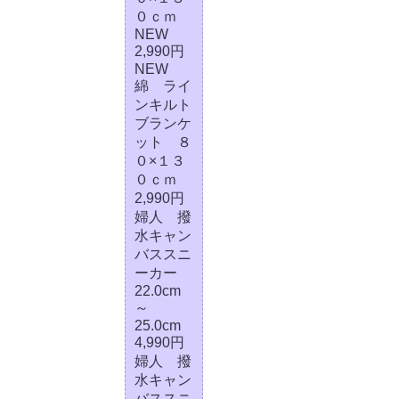
０ｃｍ
NEW
2,990円
NEW
綿 ライ
ンキルト
ブランケ
ット ８
０×１３
０ｃｍ
2,990円
婦人 撥
水キャン
バススニ
ーカー
22.0cm
～
25.0cm
4,990円
婦人 撥
水キャン
バススニ