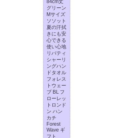
84cm丈
グリーン
Mサイズ
ソソット
夏の汗拭
きにも安
心できる
使い心地
リバティ
シャーリ
ングハン
ドタオル
フォレス
トウェー
ブ BL フ
ローレッ
トロンド
ン ハン
カチ
Forest
Wave ギ
フト