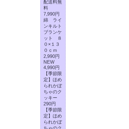
配送料無
料
7,990円
綿 ライ
ンキルト
ブランケ
ット ８
０×１３
０ｃｍ
2,990円
NEW
4,990円
【季節限
定】ほめ
られかぼ
ちゃのク
ッキー
290円
【季節限
定】ほめ
られかぼ
ちゃのク