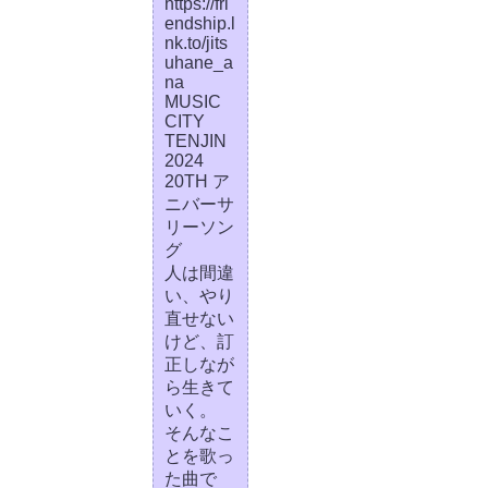
https://fri
endship.l
nk.to/jits
uhane_a
na
MUSIC
CITY
TENJIN
2024
20TH ア
ニバーサ
リーソン
グ
人は間違
い、やり
直せない
けど、訂
正しなが
ら生きて
いく。
そんなこ
とを歌っ
た曲で