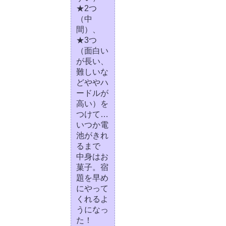
★2つ
（中
間）、
★3つ
（面白い
が長い、
難しいな
どややハ
ードルが
高い）を
つけて…
いつか電
池がきれ
るまで
中身はお
菓子。宿
題を早め
にやって
くれるよ
うになっ
た！