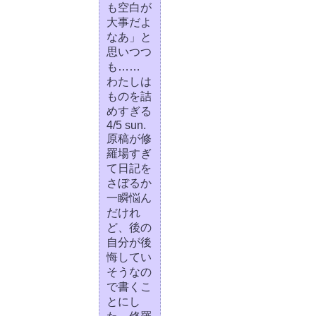
も空白が
大事だよ
なあ」と
思いつつ
も……
わたしは
ものを詰
めすぎる
4/5 sun.
原稿が修
羅場すぎ
て日記を
さぼるか
一瞬悩ん
だけれ
ど、後の
自分が後
悔してい
そうなの
で書くこ
とにし