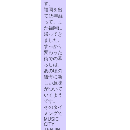
す。
福岡を出
て15年経
って、ま
た福岡に
帰ってき
ました。
すっかり
変わった
街での暮
らしは、
あの頃の
後悔に新
しい意味
がついて
いくよう
です。
そのタイ
ミングで
MUSIC
CITY
TENJIN