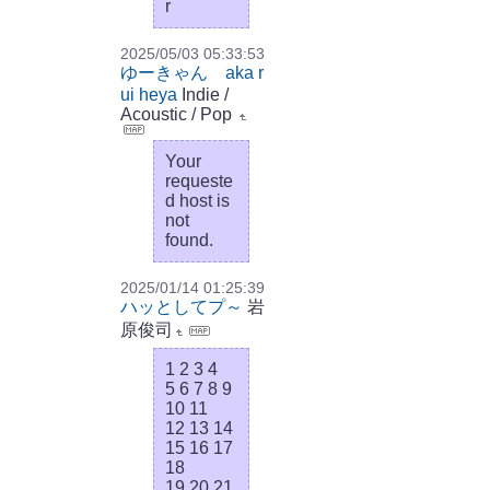
r
2025/05/03 05:33:53
ゆーきゃん aka r
ui heya
Indie /
Acoustic / Pop
Your
requeste
d host is
not
found.
2025/01/14 01:25:39
ハッとしてプ～
岩
原俊司
1 2 3 4
5 6 7 8 9
10 11
12 13 14
15 16 17
18
19 20 21