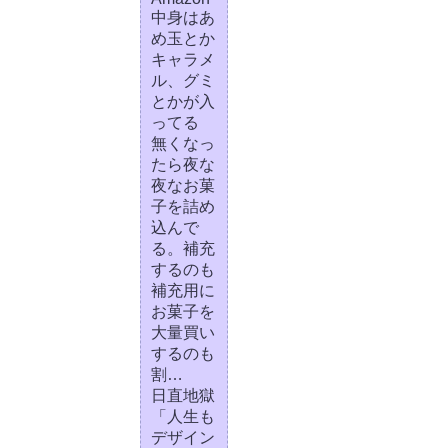
中身はあ
め玉とか
キャラメ
ル、グミ
とかが入
ってる
無くなっ
たら夜な
夜なお菓
子を詰め
込んで
る。補充
するのも
補充用に
お菓子を
大量買い
するのも
割…
日直地獄
「人生も
デザイン