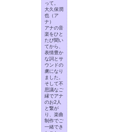
って。
大久保潤
也（ア
ナ）
アナの音
楽をひと
たび聞い
てから、
表情豊か
な詞とサ
ウンドの
虜になり
ました。
そして不
思議なご
縁でアナ
のお2人
と繋が
り、楽曲
制作でご
一緒でき