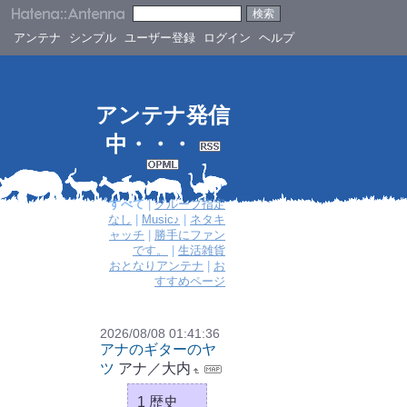
アンテナ
シンプル
ユーザー登録
ログイン
ヘルプ
アンテナ発信
中・・・
すべて
|
グループ指定
なし
|
Music♪
|
ネタキ
ャッチ
|
勝手にファン
です。
|
生活雑貨
おとなりアンテナ
|
お
すすめページ
2026/08/08 01:41:36
アナのギターのヤ
ツ
アナ／大内
1 歴史