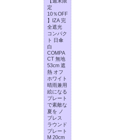
【週末限
定
10％OFF
】IZA 完
全遮光
コンパク
ト 日傘
白
COMPA
CT 無地
53cm 遮
熱 オフ
ホワイト
晴雨兼用
絵になる
プレート
で素敵な
夏を ノ
ブレス
ラウンド
プレート
M 20cm