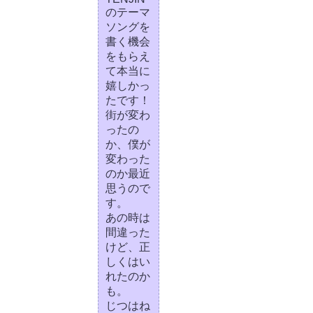
のテーマ
ソングを
書く機会
をもらえ
て本当に
嬉しかっ
たです！
街が変わ
ったの
か、僕が
変わった
のか最近
思うので
す。
あの時は
間違った
けど、正
しくはい
れたのか
も。
じつはね