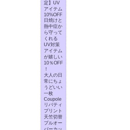
定】UV
アイテム
10%OFF
日焼けと
熱中症か
ら守って
くれる
UV対策
アイテム
が嬉しい
10％OFF
！
大人の日
常にちょ
うどいい
一枚
Coupole
リバティ
プリント
天竺切替
プルオー
バーカッ