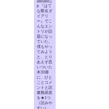
atelabo.j
p 『はて
な匿名ダ
イアリ
ー』でこ
んなエン
トリが話
題になっ
ていた。
僕もやっ
てみよう
と、とり
あえず思
いついた
本30冊
に、ひと
ことコメ
ントと読
書難易度
を★1つ
（読みや
すい）