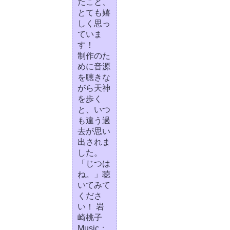
たこと、
とても嬉
しく思っ
ていま
す！
制作のた
めに音源
を聴きな
がら天神
を歩く
と、いつ
も違う過
去が思い
出されま
した。
「じつは
ね。」聴
いてみて
くださ
い！ 岩
崎桃子
Music：