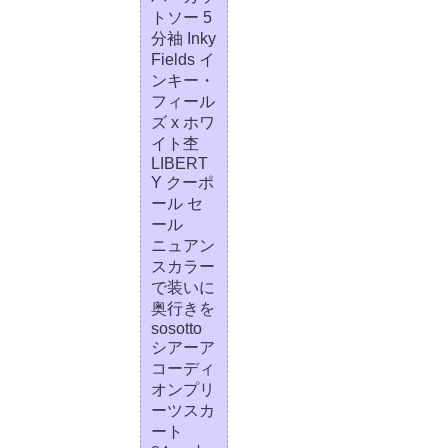
トソー 5
分袖 Inky
Fields イ
ンキー・
フィール
ズ x ホワ
イト杢
LIBERT
Y クーポ
ール セ
ール
ニュアン
スカラー
で装いに
奥行きを
sosotto
シアーア
コーディ
オンプリ
ーツスカ
ート