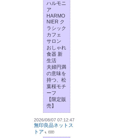
ハルモニ
ア
HARMO
NIER ク
ラシック
カフェ
サロン
おしゃれ
食器 新
生活
夫婦円満
の意味を
持つ、松
葉桜モチ
ーフ
【限定販
売】
2026/08/07 07:12:47
無印良品ネットス
トア