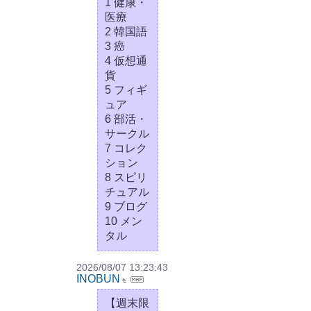
1 健康・
医療
2 韓国語
3 癌
4 仮想通
貨
5 フィギ
ュア
6 部活・
サークル
7 コレク
ション
8 スピリ
チュアル
9 ブログ
10 メン
タル
2026/08/07 13:23:43
INOBUN
【週末限