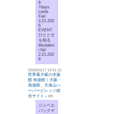
6
7days
cards
Fair
2.21.202
6
EVENT
ひととせ
を知る
Mustakiv
i fair
2.21.202
6
2026/01/17 19:51:22
世界最大級の水族
館 海遊館｜大阪・
海遊館、天保山ハ
ーバービレッジ総
合サイト
ジンベエ
バックヤ