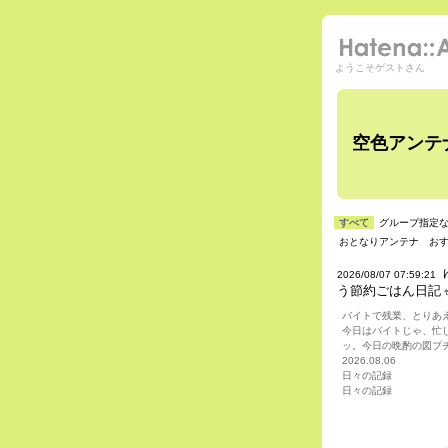
ようこそゲストさん
空色アンテ
すべて
グループ指定
おとなりアンテナ
お
2026/08/07 07:59:21
う節約ごはん日記
バイトで残業、とりあ
今日はバイトじゃ、忙
ッ。今日の晩酌の図プチ
2026.08.06
日々の記録
日々の記録