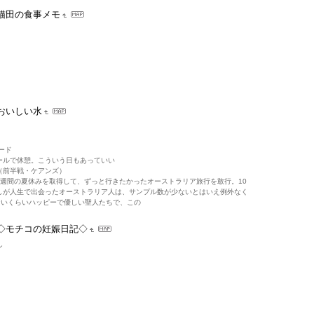
猫田の食事メモ
おいしい水
ード
ールで休憩。こういう日もあっていい
（前半戦・ケアンズ）
1週間の夏休みを取得して、ずっと行きたかったオーストラリア旅行を敢行。10
しが人生で出会ったオーストラリア人は、サンプル数が少ないとはいえ例外なく
ないくらいハッピーで優しい聖人たちで、この
◇モチコの妊娠日記◇
ン