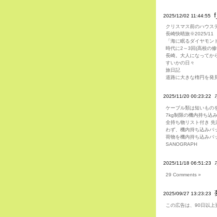
f
2025/12/02 11:44:55
クリスマス前のハウス
長崎快晴旅🌞2025/11
「海に眠るダイヤモン
時代に2～3回(高校の
長崎。大人になってか
すいかの日々
旅日記
道路に大きな楕円を発
2025/11/20 00:23:22
ケーブル類は短いもの
7kg制限の機内持ち込
全持ち物リスト付き 先
わず、機内持ち込みバ
荷物を機内持ち込みバ
SANOGRAPH
2025/11/18 06:51:23
29 Comments »
2025/09/27 13:23:23
この広告は、90日以