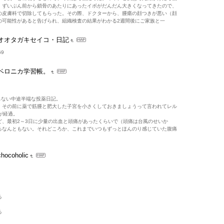
、ずいぶん前から鎖骨のあたりにあったイボがだんだん大きくなってきたので、
の皮膚科で切除してもらった。その際、ドクターから、腫瘍の顔つきが悪い（顔
の可能性があると告げられ、組織検査の結果がわかる2週間後にご家族と一
オオタガキセイコ・日記
69
ベロニカ学習帳。
もない中途半端な投薬日記。
、その前に薬で筋腫と肥大した子宮を小さくしておきましょうって言われてレル
が経過。
ど、最初2～3日に少量の出血と頭痛があったくらいで（頭痛は台風のせいか
ろなんともない。それどころか、これまでいつもずっとほんのり感じていた腹痛
chocoholic
る
る