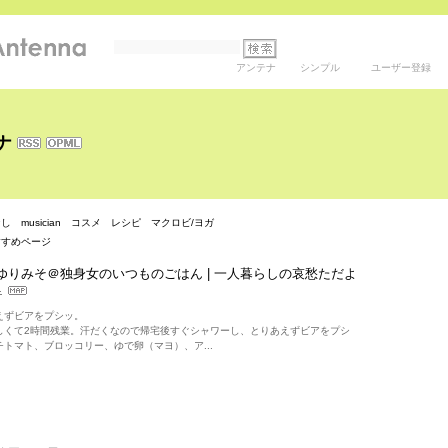
アンテナ
シンプル
ユーザー登録
ナ
なし
musician
コスメ
レシピ
マクロビ/ヨガ
すすめページ
ゆりみそ＠独身女のいつものごはん | 一人暮らしの哀愁ただよ
えずビアをプシッ。
しくて2時間残業。汗だくなので帰宅後すぐシャワーし、とりあえずビアをプシ
トマト、ブロッコリー、ゆで卵（マヨ）、ア...