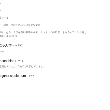
る
る
見つける
ートの塔。実はこの辺りは重要な遺跡
付近にある、上信越自動車道の八風山トンネルの換気塔。もちろんフェンス越し
1,000mを超
にゃんぴー
tom)
moonshine
上更新していないブログに表示しています。
organic studio aura