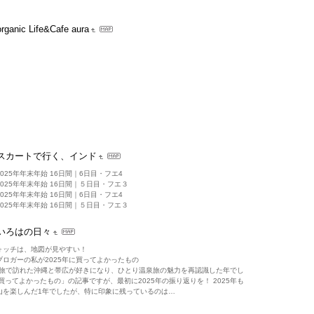
organic Life&Cafe aura
スカートで行く、インド
25年年末年始 16日間｜6日目・フエ4
025年年末年始 16日間｜５日目・フエ３
25年年末年始 16日間｜6日目・フエ4
025年年末年始 16日間｜５日目・フエ３
いろはの日々
ウォッチは、地図が見やすい！
ロガーの私が2025年に買ってよかったもの
とり旅で訪れた沖縄と帯広が好きになり、ひとり温泉旅の魅力を再認識した年でし
買ってよかったもの」の記事ですが、最初に2025年の振り返りを！ 2025年も
山を楽しんだ1年でしたが、特に印象に残っているのは…