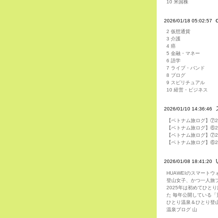
10 米国株
2026/01/18 05:02:57
2 仮想通貨
3 介護
4 癌
5 金融・マネー
6 語学
7 ライブ・バンド
8 ブログ
9 スピリチュアル
10 経営・ビジネス
2026/01/10 14:36:46
【ベトナム旅ログ】⑦20
【ベトナム旅ログ】⑥2
【ベトナム旅ログ】⑦20
【ベトナム旅ログ】⑥2
2026/01/08 18:41:20
HUAWEIのスマート
登山女子、かつ一人旅ブ
2025年は初めてひ
た 毎年公開している「
ひとり温泉＆ひとり登
温泉ブログ 山