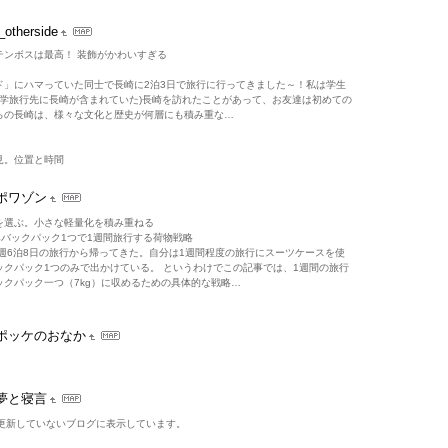
_otherside
テンボスは最高！ 装飾がかわいすぎる
ド」にハマっていた同士で長崎に2泊3日で旅行に行ってきました～！私は学生
修学旅行先に長崎が含まれていた)長崎を訪れたことがあって、お友達は初めての
らの長崎は、様々な文化と歴史が何層にも積み重な…
見。位置と時間
ポワゾン
を選ぶ。小さな軽量化を積み重ねる
みバックパック1つで1週間旅行する荷物戦略
週6泊8日の旅行から帰ってきた。自分は1週間程度の旅行にスーツケースを使
ックパック1つのみで出かけている。 というわけでこの記事では、1週間の旅行
ックパック一つ（7kg）に収めるための具体的な戦略…
ポッケのおなか
夢と寝言
上更新していないブログに表示しています。