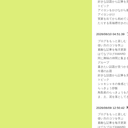
好きな話題から記事を
トピック
アイロンをかけながら
アイロンがけ
実家を出てから初めて
たりする長袖襟付きの
2026/06/10 04:51:39
ブログをもっと楽しむ
使い方のコツを学ぶ
素敵な記事を毎月更新
はてなブログAWARD
同じ興味の仲間と集ま
グループ
書きたい話題が見つか
今週のお題
好きな話題から記事を
トピック
シャキシャキの食感と
らっきょう炒飯
鳥取産のらっきょうを
ま、土、泥を落として
2026/06/09 12:50:42
ブログをもっと楽しむ
使い方のコツを学ぶ
素敵な記事を毎月更新
はてなブログAWARD