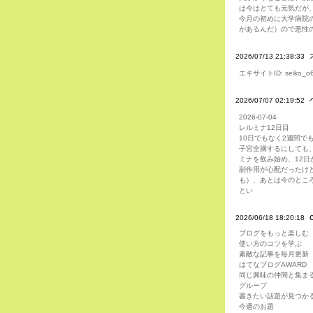
は今はとても元気だが
今月の初めに大学病院
があるんだ）ので悪性
2026/07/13 21:38:33
エキサイトID: seiko_o
2026/07/07 02:19:52
2026-07-04
レルミナ12日目
10日でもなく2週間で
子宮全摘するにしても
ミナを飲み始め、12日
副作用が心配だったけ
も）、あとは今のとこ
とい
2026/06/18 18:20:18
ブログをもっと楽しむ
使い方のコツを学ぶ
素敵な記事を毎月更新
はてなブログAWARD
同じ興味の仲間と集ま
グループ
書きたい話題が見つか
今週のお題