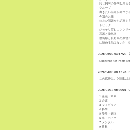
同じ興味の仲間と集ま
グループ
書きたい話題が見つか
今週のお題
好きな話題から記事を
トピック
ひっそり佇むコンクリ
石器と換気塔
群馬県と長野県の県境
に眺める他はないが、標高
2026/05/02 04:47:28
Subscribe to: Posts (A
2026/04/03 08:47:44
この広告は、90日以
2026/01/18 08:30:01
1 金融・マネー
2 介護
3 フィギュア
4 科学
5 受験・勉強
6 車・バイク
7 メンタル
9 将棋