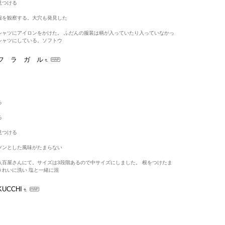
見つける
服を観察する。大穴も発見した
シャツにアイロンをかけた。 ふだんの服装は柄が入っていたり入っていなかっ
シャツにしている。ソフトウ
フ ラ ガ ル
る
る
見つける
ツンとした風味がたまらない
八百屋さんにて。サイズは3段階あるので中サイズにしました。 根をつけたま
きれいに洗い 塩と一緒に混
KUCCHI