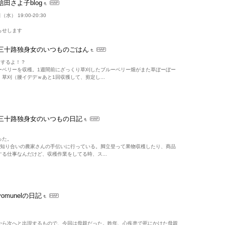
信田さよ子blog
水） 19:00-20:30
らせします
三十路独身女のいつものごはん
うするよ！？
ーベリーを収穫。1週間前にざっくり草刈したブルーベリー畑がまた草ぼーぼー
草刈（腰イデデｗあと1回収獲して、剪定し...
三十路独身女のいつもの日記
った。
の知り合いの農家さんの手伝いに行っている。脚立登って果物収穫したり、商品
る仕事なんだけど、収穫作業をしてる時、ス...
yomunelの日記
から次へと出現するもので、今回は母親だった。昨年、心疾患で死にかけた母親