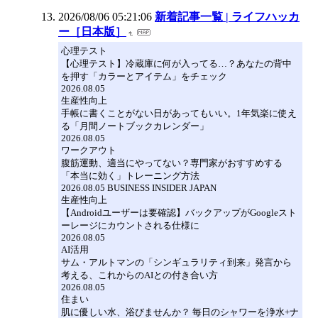
2026/08/06 05:21:06
新着記事一覧 | ライフハッカ
ー［日本版］
心理テスト
【心理テスト】冷蔵庫に何が入ってる…？あなたの背中
を押す「カラーとアイテム」をチェック
2026.08.05
生産性向上
手帳に書くことがない日があってもいい。1年気楽に使え
る「月間ノートブックカレンダー」
2026.08.05
ワークアウト
腹筋運動、適当にやってない？専門家がおすすめする
「本当に効く」トレーニング方法
2026.08.05 BUSINESS INSIDER JAPAN
生産性向上
【Androidユーザーは要確認】バックアップがGoogleスト
ーレージにカウントされる仕様に
2026.08.05
AI活用
サム・アルトマンの「シンギュラリティ到来」発言から
考える、これからのAIとの付き合い方
2026.08.05
住まい
肌に優しい水、浴びませんか？ 毎日のシャワーを浄水+ナ