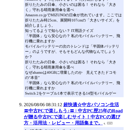
折りたたみの日傘、小さいのは困る！ それなら「大き
く」守れる晴雨兼用傘を選べ
Amazon.co.jpでMIZUNOの日傘が売れています。ここでは
折りたたみ時25cm、展開時107cmの「大きいサイズ」を
紹介しましょう。
知ってるようで知らない？ IT用語クイズ
「半固体」なら安心なの？ 私のモバイルバッテリー、飛
行機に乗れますか
モバイルバッテリーの次のトレンドは「半固体バッテリ
ー」のようですが、そもそもどんな代物なんでしょう
か？
折りたたみの日傘、小さいのは困る！ それなら「大き
く」守れる晴雨兼用傘を選べ
なぜahamoは40GBに増量したのか 見えてきたドコモ
の“本音”
「半固体」なら安心なの？ 私のモバイルバッテリー、飛
行機に乗れますか
Switch 2をケーブル1本で表示できる14型モバイルゲー
2026/08/06 08:31:12
超快適☆中古パソコン生活
〓中古PCで楽しもう♪〓 | 中古PC歴25年のRoad
が贈る中古PCで楽しむサイト！中古PCの選び
方・活用法・レビュー・用語集まで。