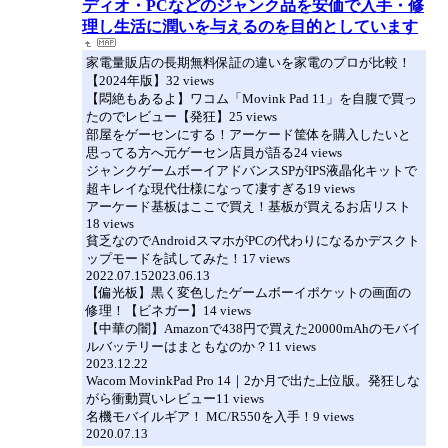
ディオ・PCなどのジャンク品を安価で入手・修
理し生活に潤いを与えるのを目的としています
家電量販店の長期無料保証の違いを家電のプロが比較！
【2024年版】32 views
【悶絶もあるよ】ワコム「Movink Pad 11」を自腹で買っ
たのでレビュー【発狂】25 views
部屋をゲーセンにする！アーケード筐体を購入したいと
思ってる方へ元ゲーセン店員が語る24 views
ジャンクゲームボーイアドバンスSPがIPS液晶化キットで
超キレイな現代仕様になって凄すぎる19 views
アーケード基板はここで買え！基板が買えるお店リスト
18 views
貧乏なのでAndroidスマホがPCの代わりになるかデスクト
ップモードを試してみた！17 views
2022.07.152023.06.13
【偏光板】黒く変色したゲームボーイポケットの画面の
修理！【ビネガー】14 views
【中華の闇】Amazonで438円で買えた20000mAhのモバイ
ルバッテリーはまともなのか？11 views
2023.12.22
Wacom MovinkPad Pro 14｜2か月で出た上位版。発狂しな
がら衝動買いレビュー11 views
名機モバイルギア！ MC/R550を入手！9 views
2020.07.13