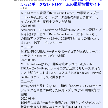
ょっとギークなレトロゲームの最新情報サイト
レトロゲーム管理「Retro Game Gather」の最新アップデ
ートv2.0が公開。ゲームデータ基盤の刷新と外部アーカ
イブとの連携、新料金プランが追加
2026.08.05
Arcstellaは、レトロゲーム特化型のコレクション管理・プ
レイ記録サービス『Retro Game Gather（以下、RGG）』
の最新アップデートv2.0を、2026年8月4日に公開いたし
ました。 以下、プレスリリー...
ニュース
MiSTer FPGA用のバーチャルボーイコアが正式リリース！
アナグリフや3Dテレビにも対応
2026.08.05
MiSTer AddonsはXで、開発が進められていたMiSTer
FPGA用のバーチャルボーイコアが正式にリリースされた
ことを明らかにしました。コアは「MiSTer-devel」の公式
GitHubリポジトリで公開されて...
ニュース
遊べないけど欲しくなる!? 初代『DOOM』のフロッピー
ディスクを金色で再現した限定レプリカが5000個限定で
登場
2026.08.04
1993年にid Softwareから発売され、FPSというジャンルの
普及に大きな影響を与えた初代『DOOM（ドゥー