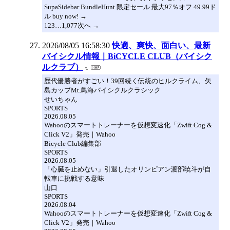
SupaSidebar BundleHunt 限定セール 最大97％オフ 49.99ド
ル buy now! →
123…1,077次へ →
2026/08/05 16:58:30
快適、爽快、面白い、最新
バイシクル情報｜BiCYCLE CLUB（バイシク
ルクラブ）
歴代優勝者がすごい！39回続く伝統のヒルクライム、矢
島カップMt.鳥海バイシクルクラシック
せいちゃん
SPORTS
2026.08.05
Wahooのスマートトレーナーを仮想変速化「Zwift Cog &
Click V2」発売｜Wahoo
Bicycle Club編集部
SPORTS
2026.08.05
「心臓を止めない」引退したオリンピアン渡部暁斗が自
転車に挑戦する意味
山口
SPORTS
2026.08.04
Wahooのスマートトレーナーを仮想変速化「Zwift Cog &
Click V2」発売｜Wahoo