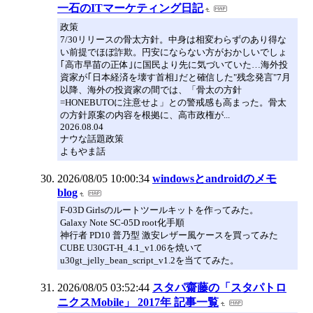
一石のITマーケティング日記
政策
7/30リリースの骨太方針。中身は相変わらずのあり得な
い前提でほぼ詐欺。円安にならない方がおかしいでしょ
｢高市早苗の正体｣に国民より先に気づいていた…海外投
資家が｢日本経済を壊す首相｣だと確信した"残念発言"7月
以降、海外の投資家の間では、「骨太の方針
=HONEBUTOに注意せよ」との警戒感も高まった。骨太
の方針原案の内容を根拠に、高市政権が...
2026.08.04
ナウな話題政策
よもやま話
2026/08/05 10:00:34
windowsとandroidのメモ
blog
F-03D Girlsのルートツールキットを作ってみた。
Galaxy Note SC-05D root化手順
神行者 PD10 普乃型 激安レザー風ケースを買ってみた
CUBE U30GT-H_4.1_v1.06を焼いて
u30gt_jelly_bean_script_v1.2を当ててみた。
2026/08/05 03:52:44
スタパ齋藤の「スタパトロ
ニクスMobile」 2017年 記事一覧