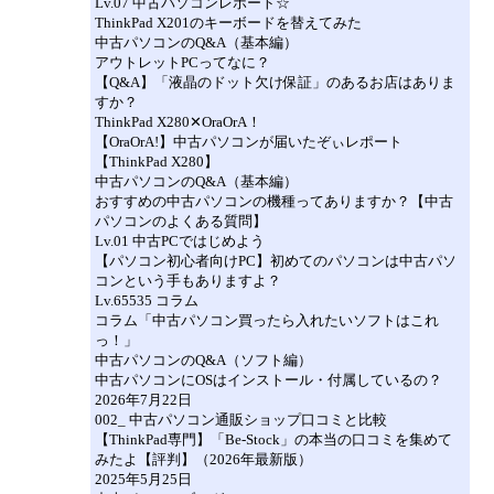
Lv.07 中古パソコンレポート☆
ThinkPad X201のキーボードを替えてみた
中古パソコンのQ&A（基本編）
アウトレットPCってなに？
【Q&A】「液晶のドット欠け保証」のあるお店はありま
すか？
ThinkPad X280✕OraOrA！
【OraOrA!】中古パソコンが届いたぞぃレポート
【ThinkPad X280】
中古パソコンのQ&A（基本編）
おすすめの中古パソコンの機種ってありますか？【中古
パソコンのよくある質問】
Lv.01 中古PCではじめよう
【パソコン初心者向けPC】初めてのパソコンは中古パソ
コンという手もありますよ？
Lv.65535 コラム
コラム「中古パソコン買ったら入れたいソフトはこれ
っ！」
中古パソコンのQ&A（ソフト編）
中古パソコンにOSはインストール・付属しているの？
2026年7月22日
002_ 中古パソコン通販ショップ口コミと比較
【ThinkPad専門】「Be-Stock」の本当の口コミを集めて
みたよ【評判】（2026年最新版）
2025年5月25日