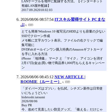
LANケーブルを地中に配線する方法。【インターネット
有線LAN屋外配線】
2017.09.262018.02.03
2026/08/06 08:57:54
ITスキル習得サイト PCまな
ぶ
とても簡単!Windows 10 複写元のHDDよりも容量の少ない
SSDでクローン作成
メモ帳に文字カウント表示。ファイルの右クリックで編
集可能に
DVDFabオールインワン購入特典のAmazonギフトカード
を手に入れる方法
iPhone 「地球儀」 マーク と 「マイク」 アイコンを消す
2月17日(金)お買い物で商品券1,000円もらえるキャンペー
ン
2026/08/06 08:45:12
NEW ARTICLE |
ROOMIE（ルーミー）
「ダイバーズはゴツい」を払拭。シチズン新作は日常使
いにちょうどいい
hidetoshi.tatsumi
2026/08/06
Buy PR
今、改めて見直したい防災グッズ。「備える」だけじゃ