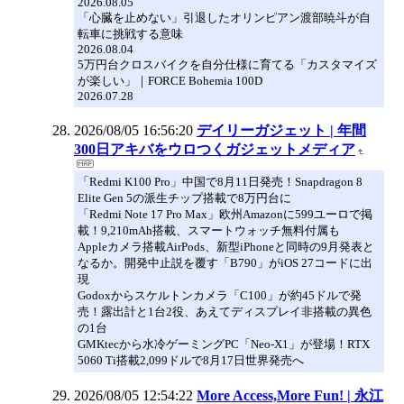
2026.08.05
「心臓を止めない」引退したオリンピアン渡部暁斗が自
転車に挑戦する意味
2026.08.04
5万円台クロスバイクを自分仕様に育てる「カスタマイズ
が楽しい」｜FORCE Bohemia 100D
2026.07.28
2026/08/05 16:56:20
デイリーガジェット | 年間
300日アキバをウロつくガジェットメディア
「Redmi K100 Pro」中国で8月11日発売！Snapdragon 8
Elite Gen 5の派生チップ搭載で8万円台に
「Redmi Note 17 Pro Max」欧州Amazonに599ユーロで掲
載！9,210mAh搭載、スマートウォッチ無料付属も
Appleカメラ搭載AirPods、新型iPhoneと同時の9月発表と
なるか。開発中止説を覆す「B790」がiOS 27コードに出
現
Godoxからスケルトンカメラ「C100」が約45ドルで発
売！露出計と1台2役、あえてディスプレイ非搭載の異色
の1台
GMKtecから水冷ゲーミングPC「Neo-X1」が登場！RTX
5060 Ti搭載2,099ドルで8月17日世界発売へ
2026/08/05 12:54:22
More Access,More Fun! | 永江