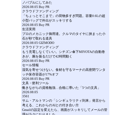
ノバブルにしてみた
2026.08.05 Buy PR
クラウドファンディング
「ちょっとそこまで」の荷物多すぎ問題。容量0.6Lの超
小型バッグで外出がスッキリする
2026.08.05 Buy PR
生活実用
プロのメカニック御用達。クルマのタイヤに挟まった小
石が秒で取れる道具
2026.08.05 GIZMODO
クラウドファンディング
もう充電しなくていい。シチズン傘下MIYOTAの自動巻
きが、腕を振るだけで42時間動く
2026.08.05 Buy PR
セール情報
湿気を寄せつけない。食材を守るマーナの高密閉ワンタ
ッチ保存容器が17%オフ
2026.08.05 Buy PR
文具・便利ツール
働きながらの資格勉強…合格に導いた「5つの文具」
2026.08.05
3561
サム・アルトマンの「シンギュラリティ到来」発言から
考える、これからのAIとの付き合い方
Gmailの設定を変えたら、画面がスッキリしてメールの管
理がラクになりました