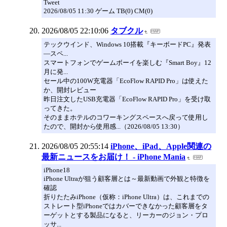
Tweet
2026/08/05 11:30 ゲーム TB(0) CM(0)
2026/08/05 22:10:06
タブクル
テックウインド、Windows 10搭載『キーボードPC』発表
―スペ...
スマートフォンでゲームボーイを楽しむ『Smart Boy』12
月に発...
セール中の100W充電器「EcoFlow RAPID Pro」は使えた
か、開封レビュー
昨日注文したUSB充電器「EcoFlow RAPID Pro」を受け取
ってきた。
そのままホテルのコワーキングスペースへ戻って使用し
たので、開封から使用感...（2026/08/05 13:30）
2026/08/05 20:55:14
iPhone、iPad、Apple関連の
最新ニュースをお届け！ - iPhone Mania
iPhone18
iPhone Ultraが狙う顧客層とは～最新動画で外観と特徴を
確認
折りたたみiPhone（仮称：iPhone Ultra）は、これまでの
ストレート型iPhoneではカバーできなかった顧客層をタ
ーゲットとする製品になると、リーカーのジョン・プロ
ッサ...