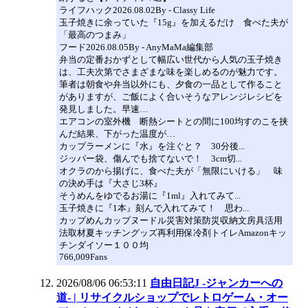
ライフハック2026.08.02By - Classy Life
玉子焼きに余っていた『15g』を加えるだけ 食べた夫が
「最高のつまみ」
フード2026.08.05By - AnyMaMa編集部
弁当の定番おかずとして幅広い世代から人気の玉子焼き
は、工夫次第でさまざまな味を楽しめるのが魅力です。
筆者は朝食や弁当以外にも、夕食の一品として作ること
がありますが、ご飯によく合いそうなアレンジレシピを
発見しました。早速…
エアコンの室外機 断熱シートとの間に100均すのこを挟
んだ結果、下がった温度が…
カップラーメンに『水』を注ぐと？ 30分後...
ジッパー袋、傷んでも捨てないで！ 3cm切...
オクラのから揚げに、食べた夫が「無限にいける」 味
の決め手は『大さじ3杯』
そうめんをゆでるお湯に『1ml』入れてみて...
玉子焼きに『1本』刻んで入れてみて！ 思わ...
カップめんカップヌードル災害対策防災収納文房具活用
法取材夏キッチングッズ再利用保冷剤トイレAmazonキッ
チンダイソー１００均
766,009Fans
2026/08/06 06:53:11
自由日記J -ジャンカーへの
道- | リサイクルショップでレトロゲーム・オー