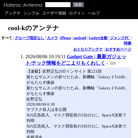
アンテナ
シンプル
ユーザー登録
ログイン
ヘルプ
cool-kのアンテナ
すべて
|
グループ指定なし
|
カメラ
|
iPhone
|
android
|
Gadget全般
|
ジャンクPC
|
特撮
おとなりアンテナ
|
おすすめページ
2026/08/06 10:19:11
Gadget Gate | 最新ガジェッ
ト/テック情報をどこよりもくわしく
【連載】佐野正弘のITインサイト 第221回
新たなサムスンの折りたたみ、新機軸「Galaxy Z Fold8」
がもたらす価値
新たなサムスンの折りたたみ、新機軸「Galaxy Z Fold8」
がもたらす価値
佐野正弘
2026/08/06 6:30
サブスク収入は非公開
Xの広告収入、マスク買収前の3分の1に。SpaceX決算で
判明
Xの広告収入、マスク買収前の3分の1に。SpaceX決算で
判明
多根清史