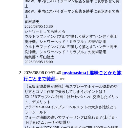
BMW、車内にスパイダーマン広告を勝手に表示させて炎
上
BMW、車内にスパイダーマン広告を勝手に表示させて炎
上
多根清史
2026/08/05 16:30
シャワーとしても使える
ウルトラファインバブルで“優しく落とす”ハンディ高圧
洗浄機。シャワーヘッド「ミラブル」の技術活用
ウルトラファインバブルで“優しく落とす”ハンディ高圧
洗浄機。シャワーヘッド「ミラブル」の技術活用
編集部：平山洸太
2026/08/05 16:00
2026/08/06 09:57:40
mysimasima | 趣味ごとから旅
行ごとまで徒然
【元板金塗装屋が解説】缶スプレーでホイール塗装のや
り方とコツ！作業で失敗してしまうポイントは？
ZX-25Rアップハン計画！社外セパハンに交換したメリッ
ト、デメリット
アライVZ-RAMインプレ！ヘルメットの大きさ比較とミ
ラーシールド
フォーク油面の違いでフィーリングは変わる？(上げる・
下げる)ジムカーナや街乗り
ジムカーナでZX-25RノーマルタイヤGPR-300使った結果