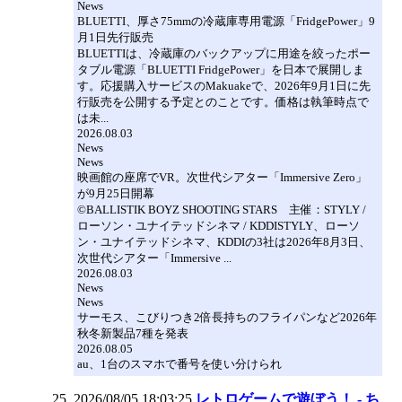
News
BLUETTI、厚さ75mmの冷蔵庫専用電源「FridgePower」9
月1日先行販売
BLUETTIは、冷蔵庫のバックアップに用途を絞ったポー
タブル電源「BLUETTI FridgePower」を日本で展開しま
す。応援購入サービスのMakuakeで、2026年9月1日に先
行販売を公開する予定とのことです。価格は執筆時点で
は未...
2026.08.03
News
News
映画館の座席でVR。次世代シアター「Immersive Zero」
が9月25日開幕
©BALLISTIK BOYZ SHOOTING STARS 主催：STYLY /
ローソン・ユナイテッドシネマ / KDDISTYLY、ローソ
ン・ユナイテッドシネマ、KDDIの3社は2026年8月3日、
次世代シアター「Immersive ...
2026.08.03
News
News
サーモス、こびりつき2倍長持ちのフライパンなど2026年
秋冬新製品7種を発表
2026.08.05
au、1台のスマホで番号を使い分けられ
2026/08/05 18:03:25
レトロゲームで遊ぼう！ - ち