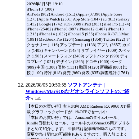
2026年8月5日 19:10
iPhone18 (300)
AirPods (982) Android (1512) Apple (37398) Apple Store
(1273) Apple Watch (2531) App Store (1047) au (813) Galaxy
(1452) Google (1742) iOS (3399) iPad (3631) iPad Pro (1274)
iPhone (25462) iPhone8 (897) iPhone12 (1407) iPhone13
(1215) iPhone14 (1032) iPhone15 (955) iPhone X (871) Mac
(1991) MacBook Pro (1264) Samsung (1858) Twitter (822) ア
クセサリー (1116) アップデート (1138) アプリ (3657) カメ
ラ (1493) キャンペーン (1484) サプライヤー (1009) スペッ
ク (1505) スマートフォン (2409) ソフトバンク (998) ディ
スプレイ (1021) デザイン (1365) ドコモ (1060) ベータ
(999) 中国 (1308) 価格 (1131) 動画 (4120) 新機能 (808) 比
較 (1100) 特許 (818) 発売 (960) 発表 (835) 調査統計 (1761)
2026/08/05 20:50:55
ソフトアンテナ |
Windows/Mac/iOSなどオンラインソフトのご紹
介
【本日のお買い得】玄人志向 AMD Radeon RX 9060 XT 搭
載 グラフィックボードが11%OFFでセール中
「本日のお買い得」では、Amazonのタイムセール、
Kindle日替わりセール、セール中のiOS/macOS用アプリを
まとめて紹介します。 ※価格は記事執筆時のものです。
変更や売り切れの可能性もありますので、購入前によく