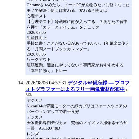
Chromeをやめたら、ノートPCが別物みたいに軽くなった
モノで解決！使えば変わる、変わるさ使えば
心理テスト
【心理テスト】冷蔵庫に何が入ってる…？あなたの背中
を押す「カラーとアイテム」をチェック
2026.08.05
生産性向上
手帳に書くことがない日があってもいい。1年気楽に使え
る「月間ノートブックカレンダー」
2026.08.05
ワークアウト
腹筋運動、適当にやってない？専門家がおすすめする
「本当に効く」トレー
2026/08/06 04:57:31
デジタル＠備忘録 ― プロフ
ォトグラファーによるフリー画像素材配布中
デジカメ
NikonD4の背面モニターの緑カブリはファームウェアの
バージョンアップで若干良好
デジカメ
天体撮影専門デジカメ 究極のノイズレス撮像素子冷却
一眼 ASTRO 40D
レンズ