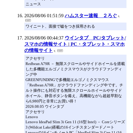
ニュース
2026/08/06 01:51:59
ハムスター速報 ２ろぐ
ワイニート、面接で嘘をつき採用される
2026/08/06 00:44:37
ウインタブ PC/タブレット/
スマホの情報サイト | PC・タブレット・スマホ
の情報サイト
アクセサリ
Redbean A79R － 無限スクロールやサイドホイールを搭載
した多機能エルゴノミクスマウスがクラウドファンディ
ング中
GREENFUNDINGで多機能エルゴノミクスマウス
「Redbean A79R」がクラウドファンディング中です。チ
ルト操作にも対応する無限スクロールホイールやサイド
ホイール、静音ボタンを備え、高機能ながら超超早割な
ら6,980円と非常にお買い得！
2026.08.05 ウインタブ
アクセサリ
Lenovo
Lenovo IdeaPad Slim 3i Gen 11 (16型 Intel) － Coreシリーズ
3 (Wildcat Lake)搭載の16インチスタンダードノート
Lenovoの16インチノートPC「IdeaPad Slim 3i Gen 11 (16