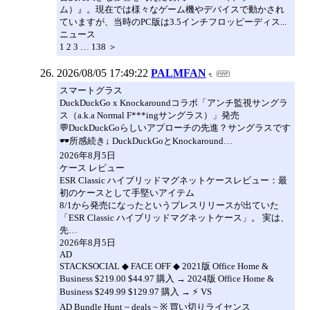
ム）』。現在では様々なゲーム機やデバイスで動かされ
ていますが、当時のPC版は3.5インチフロッピーディス...
ニュース
1 2 3 … 138 ＞
2026/08/05 17:49:22
PALMFAN
スマートグラス
DuckDuckGo x Knockaroundコラボ「アンチ監視サングラ
ス（a.k.a Normal F***ingサングラス）」発売
💬DuckDuckGoらしいアプローチの先進？サングラスです
🕶️所感続き↓ DuckDuckGoとKnockaround…
2026年8月5日
ケース レビュー
ESR Classic ハイブリッドマグネットケースレビュー：最
初のケースとして手堅いアイテム
8/1から発売になったというプレスリリースが出ていた
「ESR Classic ハイブリッドマグネットケース」。 実は、
先…
2026年8月5日
AD
STACKSOCIAL ◆ FACE OFF ◆ 2021版 Office Home &
Business $219.00 $44.97 購入 → 2024版 Office Home &
Business $249.99 $129.97 購入 → ⚡️ VS
AD Bundle Hunt ~ deals ~ ※ 買い切りライセンス