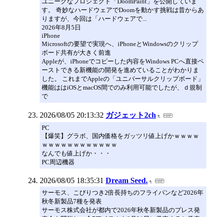
ユニークなプロジェクト「DoomPaint」を公開していま
す。 奇妙なハードウェアでDoomを動かす挑戦は昔からあ
りますが、今回は「ハードウェアで...
2026年8月5日
iPhone
Microsoftの要望で実現へ、iPhoneとWindowsのクリップ
ボード共有が大きく前進
Appleが、iPhoneでコピーした内容をWindows PCへ直接ペ
ーストできる新機能の開発を進めていることがわかりま
した。 これまでAppleの「ユニバーサルクリップボード」
機能ははiOSとmacOS間でのみ利用可能でしたが、ｄ規制
で
2026/08/05 20:13:32
ガジェット2ch
PC
【爆笑】グラボ、国内価格をガッツリ値上げかｗｗｗｗ
ｗｗｗｗｗｗｗｗｗｗｗｗ
なんでも値上げか・・・
PC周辺機器
2026/08/05 18:35:31
Dream Seed.
サーモス、こびりつき2倍長持ちのフライパンなど2026年
秋冬新製品7種を発表
サーモス株式会社が都内で2026年秋冬新製品のプレス発