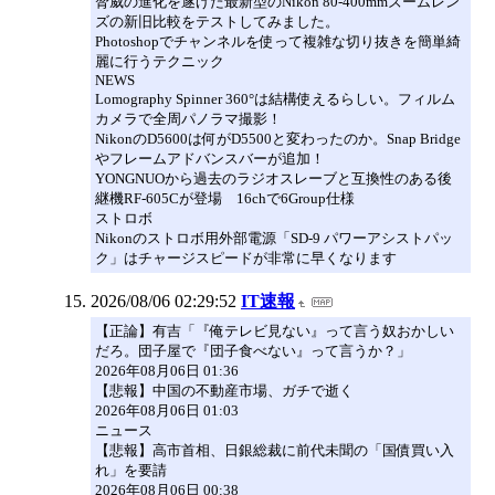
脅威の進化を遂げた最新型のNikon 80-400mmズームレン
ズの新旧比較をテストしてみました。
Photoshopでチャンネルを使って複雑な切り抜きを簡単綺
麗に行うテクニック
NEWS
Lomography Spinner 360°は結構使えるらしい。フィルム
カメラで全周パノラマ撮影！
NikonのD5600は何がD5500と変わったのか。Snap Bridge
やフレームアドバンスバーが追加！
YONGNUOから過去のラジオスレーブと互換性のある後
継機RF-605Cが登場 16chで6Group仕様
ストロボ
Nikonのストロボ用外部電源「SD-9 パワーアシストパッ
ク」はチャージスピードが非常に早くなります
2026/08/06 02:29:52
IT速報
【正論】有吉「『俺テレビ見ない』って言う奴おかしい
だろ。団子屋で『団子食べない』って言うか？」
2026年08月06日 01:36
【悲報】中国の不動産市場、ガチで逝く
2026年08月06日 01:03
ニュース
【悲報】高市首相、日銀総裁に前代未聞の「国債買い入
れ」を要請
2026年08月06日 00:38