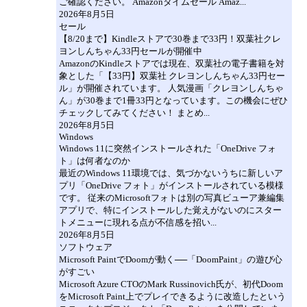
ご確認ください。 Amazonタイムセール Amaz...
2026年8月5日
セール
【8/20まで】Kindleストアで30巻まで33円！双葉社クレ
ヨンしんちゃん33円セールが開催中
AmazonのKindleストアでは現在、双葉社の電子書籍を対
象とした「【33円】双葉社 クレヨンしんちゃん33円セー
ル」が開催されています。 人気漫画「クレヨンしんちゃ
ん」が30巻まで1冊33円となっています。この機会にぜひ
チェックしてみてください！ まとめ...
2026年8月5日
Windows
Windows 11に突然インストールされた「OneDrive フォ
ト」は何者なのか
最近のWindows 11環境では、気づかないうちに新しいア
プリ「OneDrive フォト」がインストールされている模様
です。 従来のMicrosoftフォトは別の写真ビューア兼編集
アプリで、特にインストールした覚えがないのにスター
トメニューに現れる点が不信感を招い...
2026年8月5日
ソフトウェア
Microsoft PaintでDoomが動く──「DoomPaint」の遊び心
がすごい
Microsoft Azure CTOのMark Russinovich氏が、初代Doom
をMicrosoft Paint上でプレイできるように改造したという