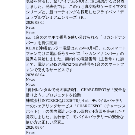
表会を開催し、全7アイテムを8月21日に発売すると発表
しました。発表会では、このうち真空断熱ケータイマグ3
シリーズと、新コーティングを採用したフライパン「デ
ュラブルプレミアムシリーズ（K...
2026.08.05
News
News
au、1台のスマホで番号を使い分けられる「セカンドナン
バー」を提供開始
KDDIと沖縄セルラー電話は2026年8月4日、auのスマート
フォン向けに電話番号サービス「セカンドナンバー」の
提供を開始しました。契約中の電話番号（主番号）に加
えて、電話とSMS専用の2つ目の番号を1台のスマートフ
ォンで使えるサービスです...
2026.08.04
News
News
1億回レンタルで発火事故0件。CHARGESPOTが「安全を
借りよう」プロジェクトを始動
株式会社INFORICHは2026年8月4日、モバイルバッテリ
ーのシェアリングサービス「CHARGESPOT（チャージス
ポット）」の国内累計レンタル回数が1億回を突破したと
発表しました。あわせて、モバイルバッテリーの安全な
使い方と正しい廃棄...
2026.08.04
News