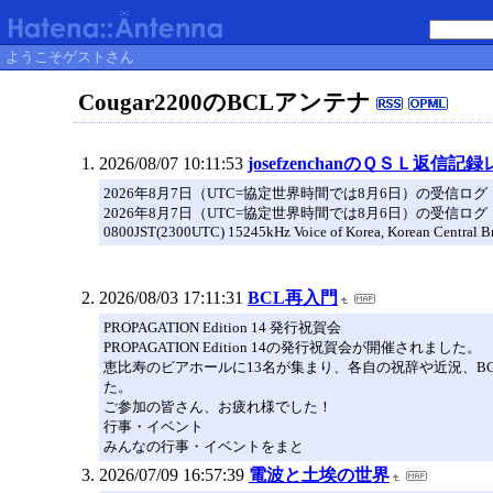
ようこそゲストさん
Cougar2200のBCLアンテナ
2026/08/07 10:11:53
josefzenchanのＱＳＬ返信
2026年8月7日（UTC=協定世界時間では8月6日）の受信ログ Korean Centr
2026年8月7日（UTC=協定世界時間では8月6日）の受信ログ
0800JST(2300UTC) 15245kHz Voice of Korea, Korean Central Br
2026/08/03 17:11:31
BCL再入門
PROPAGATION Edition 14 発行祝賀会
PROPAGATION Edition 14の発行祝賀会が開催されました。
恵比寿のビアホールに13名が集まり、各自の祝辞や近況、
た。
ご参加の皆さん、お疲れ様でした！
行事・イベント
みんなの行事・イベントをまと
2026/07/09 16:57:39
電波と土埃の世界