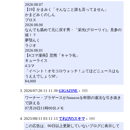
2026.08.07
【19】かまみく「そんなこと誰も言ってません」
かまどみくのしん
ブロス
2026.08.06
なんでも舐めて元に戻す男・「栄光(グローリイ)」見参の
候！？
夢顎んく
ラジオ
2026.08.01
【4コマ漫画】悲熊「キャラ化」
キューライス
4コマ
「イベント！オモコロウォッチ！ふてほどニュースはも
うええでしょうSP」
¥4,000
2026/07/26 11:11:39
GIGAZINE
ワーナー・ブラザースがAmazonを幹部の違法な引き抜き
で訴える
07月26日11時00分メモ
2025/08/11 03:11:13
てれびのスキマ
この広告は、90日以上更新していないブログに表示して