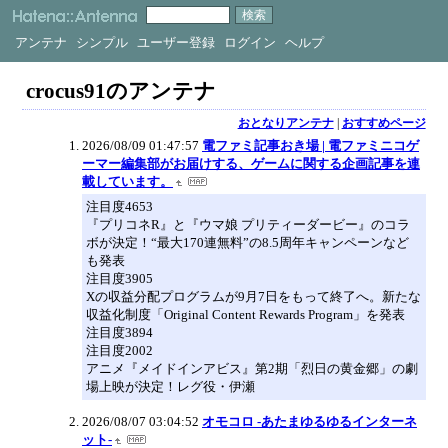
アンテナ
シンプル
ユーザー登録
ログイン
ヘルプ
crocus91のアンテナ
おとなりアンテナ
|
おすすめページ
2026/08/09 01:47:57
電ファミ記事おき場 | 電ファミニコゲ
ーマー編集部がお届けする、ゲームに関する企画記事を連
載しています。
注目度4653
『プリコネR』と『ウマ娘 プリティーダービー』のコラ
ボが決定！“最大170連無料”の8.5周年キャンペーンなど
も発表
注目度3905
Xの収益分配プログラムが9月7日をもって終了へ。新たな
収益化制度「Original Content Rewards Program」を発表
注目度3894
注目度2002
アニメ『メイドインアビス』第2期「烈日の黄金郷」の劇
場上映が決定！レグ役・伊瀬
2026/08/07 03:04:52
オモコロ -あたまゆるゆるインターネ
ット-