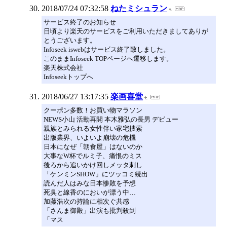
2018/07/24 07:32:58
ねたミシュラン
サービス終了のお知らせ
日頃より楽天のサービスをご利用いただきましてありが
とうございます。
Infoseek iswebはサービス終了致しました。
このままInfoseek TOPページへ遷移します。
楽天株式会社
Infoseekトップへ
2018/06/27 13:17:35
楽画喜堂
クーポン多数！お買い物マラソン
NEWS小山 活動再開 本木雅弘の長男 デビュー
親族とみられる女性伴い家宅捜索
出版業界、いよいよ崩壊の危機
日本になぜ「朝食屋」はないのか
大事なW杯でルミ子、痛恨のミス
後ろから追いかけ回しメッタ刺し
「ケンミンSHOW」にツッコミ続出
読んだ人はみな日本惨敗を予想
死臭と線香のにおいが漂う中…
加藤浩次の持論に相次ぐ共感
「さんま御殿」出演も批判殺到
「マス