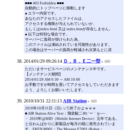
■■■ 403 Forbidden ■■■
自動的にトップページに移動します
● エラー内容です。
あなたのアクセスしたファイルは、
アクセスする権限が与えられていないか、
もしくはindex.html 又は index.htmが存在しません。
● 以下は特別な場合です。
サーバーに負荷が掛けられた為、
このファイルは凍結されている可能性があります。
この場合はサーバーの負荷が軽減され次第もとに戻
2014/01/29 09:26:14
Ｄ．Ｂ．Ｅ二一型
ただいまサービスページのメンテナンス中です。
【メンテナンス期間】
2014/01/29 AM 0:30 ～ AM 10:00
お手数ですが時間を置いてアクセスをしていただきます
よう、よろしくお願いいたします。
2010/10/31 22:11:13
AIR Station
2010年10月31日（日) って終了かよｗｗｗ
■ AIR Station Alive Text：飛皇駿二＠( ´ー｀)y-~~ .
・ 2010年はMID（Mobile Internet Device）元年である。
と云わんばかりに新製品が毎月の様に発売されていま
す。EKEN M001・The Moonse E7001 iRobot・