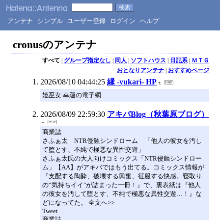
アンテナ
シンプル
ユーザー登録
ログイン
ヘルプ
cronusのアンテナ
すべて
|
グループ指定なし
|
同人
|
ソフトハウス
|
日記系
|
ＭＴＧ
おとなりアンテナ
|
おすすめページ
2026/08/10 04:44:25
縁 -yukari- HP
姫巫女 幸運の電子網
2026/08/09 22:59:30
アキバBlog（秋葉原ブログ）
商業誌
さふぁ太 NTR侵蝕シンドローム 「他人の彼女を汚し
て堕とす、不純で極悪な異性交遊」
さふぁ太氏の大人向けコミックス「NTR侵蝕シンドロー
ム」【AA】がアキバではもう出てる。コミックス情報が
『支配する陶酔、破壊する興奮、征服する快感。寝取り
の“気持ちイイ"が詰まった一冊！』で、裏表紙は『他人
の彼女を汚して堕とす、不純で極悪な異性交遊…！』な
どになってた。 全文へ>>
Tweet
商業誌