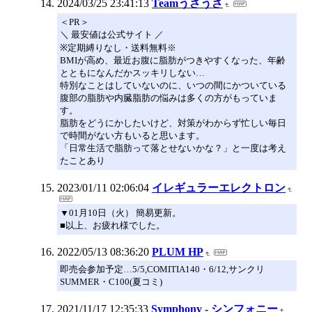
2024/03/25 23:41:13
Teamうさうさ
＜PR＞
＼ 最安値は公式サイト ／
※定期縛りなし・送料無料※
BMIが高め、最近お腹に脂肪がつきやすくなった、年齢
とともになんだかスッキリしない…
特別なことはしていないのに、いつの間にかついている
腹部の脂肪や内臓脂肪の悩みは多くの方がもっていま
す。
脂肪をどうにかしたいけど、対策がわからず忙しい毎日
で時間がない方もいると思います。
「日常生活で脂肪って落とせないかな？」と一度は考え
たことあり
2023/01/11 02:06:04
イレギュラーエレクトロン
▼01月10日（火） 簡易更新。
■以上、お疲れ様でした。
2022/05/13 08:36:20
PLUM HP
即売会参加予定…5/5,COMITIA140・6/12,サンクリ
SUMMER・C100(夏コミ)
2021/11/17 12:35:33
Symphony - シンフォニー