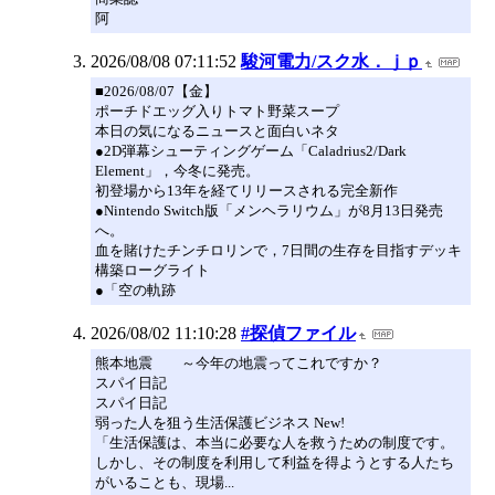
阿
2026/08/08 07:11:52
駿河電力/スク水．ｊｐ
■2026/08/07【金】
ポーチドエッグ入りトマト野菜スープ
本日の気になるニュースと面白いネタ
●2D弾幕シューティングゲーム「Caladrius2/Dark
Element」，今冬に発売。
初登場から13年を経てリリースされる完全新作
●Nintendo Switch版「メンヘラリウム」が8月13日発売
へ。
血を賭けたチンチロリンで，7日間の生存を目指すデッキ
構築ローグライト
●「空の軌跡
2026/08/02 11:10:28
#探偵ファイル
熊本地震 ～今年の地震ってこれですか？
スパイ日記
スパイ日記
弱った人を狙う生活保護ビジネス New!
「生活保護は、本当に必要な人を救うための制度です。
しかし、その制度を利用して利益を得ようとする人たち
がいることも、現場...