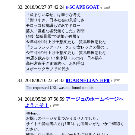
2018/06/27 07:42:24
e-SCAPEGOAT
「産まない幸せ」は勝手な考え
「謝りすぎ」日本社会の息苦しさ
モロッコ猛抗議もVARでドロー
芸人「謙虚な姿勢無くした」謝罪
須藤“禁断暴露”で遺恨が再燃!?
今年4回の利上げ予想変更も、貿易摩擦悪化な…
『ジュラシック・パーク』少女レックス役の…
今年4回の利上げ予想変更も、貿易摩擦悪化な…
99店を飲み歩く! 東京駅・丸の内・日本橋を…
高円宮絢子さま婚約へ、お相手は
スポーツクラブで10代少
2018/06/16 23:54:33
■CARNELIAN HP■
The requested URL was not found on this
2018/05/29 07:58:59
アージュのホームページへ
ようこそ！
404error
お探しのページが見つかりませんでした。
サイトの管理者の方はURLにお間違いがないかご確認く
ださい。
解決しない場合は、サポートをご利用ください。