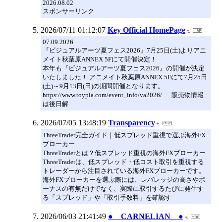
2026.08.02
スポンサーリンク
2026/07/11 01:12:07
Key Official HomePage
07.09.2026
『ビジュアルアーツ夏フェス2026』7月25日(土)よりアニ
メイト秋葉原ANNEX 5Fにて開催決定！
本年も『ビジュアルアーツ夏フェス2026』の開催が決定
いたしました！ アニメイト秋葉原ANNEX 5Fにて7月25日
(土)～9月13日(日)の期間開催となります。
https://www.toypla.com/event_info/va2026/ 販売物情報
は後日解
2026/07/05 13:48:19
Transparency
ThreeTrader完全ガイド｜低スプレッド重視で選ぶ海外FX
ブローカー
ThreeTraderとは？低スプレッド重視の海外FXブローカー
ThreeTraderは、低スプレッド・低コスト取引を重視する
トレーダーから注目されている海外FXブローカーです。
海外FXブローカーを選ぶ際には、レバレッジの高さやボ
ーナスの有無だけでなく、実際に取引するたびに発生す
る「スプレッド」や「取引手数料」を確認す
2026/06/03 21:41:49
● CARNELIAN ●