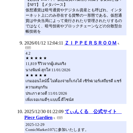
【NFT】【メタバース】
仮想通貨は暗号通貨やデジタル資産とも呼ばれ、インタ
ーネット上にのみ存在する貨幣の一形態である。仮想通
貨は中央当局によって発行されたり管理されたりするの
ではなく、暗号技術やブロックチェーンなどの分散型台
帳技術を
2026/01/12 12:04:11
ＺＩＰＰＥＲＳＲＯＯＭ
4.2
★ ★ ★ ★ ★
11,819 รีวิวจากผู้เล่นจริง
นางพิมพ์ สุกใส 11/01/2026
★ ★ ★ ★ ★
เกมออนไลน์นี้ ไม่ต้องจ่ายก็เก่งได้ เซิร์ฟเวอร์เสถียรดี แชร์
ความสนุกกัน
ประภา ดวงดี 11/01/2026
เพิ่งเจอเกมดีๆ แบบนี้ ดีไซน์ส
2025/12/30 01:22:09
てぃんくる 公式サイト
Piece Gardien
2025-12-29
ComicMarket107に参加いたします。