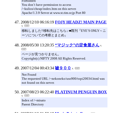
Forbidden
You don’t have permission to access
/~kulios/cheap/index.htm on this server.
Apache/1.3.9 Server at www.st.rim.or.jp Port 80
2008/12/10 06:16:19
FOJY HEADZ! MAIN PAGE
移転しました!!移転先はこちら↓-■既刊『EYE’S ONLY～ニ
ーソについての考察とまとめ』
2008/05/30 13:20:35
“マジック”の定食屋さん
ページが見つかりません。
Copyright(c) NIFTY 2008 All Rights Reserved.
2007/12/04 00:43:34
嘘９００
Not Found
The requested URL /~nekoneko/uso900/topi20034.html was
not found on this server.
2007/08/23 06:22:40
PLATINUM PENGUIN BOX
Index of /~misato
Parent Directory