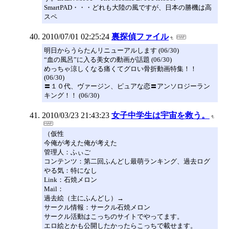
SmartPAD・・・どれも大陸の風ですが、日本の勝機は高
スペ
2010/07/01 02:25:24
裏探偵ファイル
明日からうらたんリニューアルします (06/30)
“血の風呂”に入る美女の動画が話題 (06/30)
めっちゃ涼しくなる痛くてグロい骨折動画特集！！
(06/30)
〓１０代、ヴァージン、ピュアな恋〓アンソロジーラン
キング！！ (06/30)
2010/03/23 21:43:23
女子中学生は宇宙を救う。
（仮性
今俺が考えた俺が考えた
管理人：ふぃご
コンテンツ：第二回ふんどし最萌ランキング、過去ログ
やる気：特になし
Link：石焼メロン
Mail：
過去絵（主にふんどし）→
サークル情報：サークル石焼メロン
サークル活動はこっちのサイトでやってます。
エロ絵とかも公開したかったらこっちで載せます。