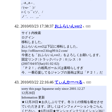
, -∧,,∧-- 、
/ (-ω-｀ ) /
r-くっ⌒cソ、 /
ノ ’、 , 、 _, ’
2010/03/23 17:38:37
おふらいんver2
サイト内検索
ログイン
移転しました。
おふらいんver2は下記に移転しました。
http://offlinever2.blog99.fc2.com/
今後とも「おふらいんver2」をよろしくお願いします。
固定リンク |トラックバック：0 | レス：0
(2007/04/07(Sat) 01:02:02)
「Ｐ２！」の相馬ガールズは素晴らしすぎ
今、一番応援してるジャンプの漫画は実は「Ｐ２！」だ
2010/03/22 22:16:46
てぃんかーべる
sorry this page Japanese only since 2001.12.27
12月28日
Information 更新
★12月28日★お久しぶりです。冬コミの情報を載せさせ
ていただきます。詳しくはインフォメーションをごらん
ください。★6月16日★サンシャインクリエイション36に