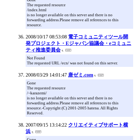
The requested resource
/index.html
is no longer available on this server and there is no
forwarding address.Please remove all references to this
resource.
2008/10/17 08:53:08
電子コミュニティツール開
発プロジェクト・Eジャパン協議会・eコミュニ
ティ推進委員会
Not Found
The requested URL /ecn/ was not found on this server.
2008/03/29 14:01:47
唐ゼミ.com
Gone
The requested resource
/~karazemi/
is no longer available on this server and there is no
forwarding address.Please remove all references to this
resource.-Copyright (C) 2001-2005 hatena. All Rights
Reserved.
2007/09/15 13:14:22
クリエイティブサポート横
浜
Gone