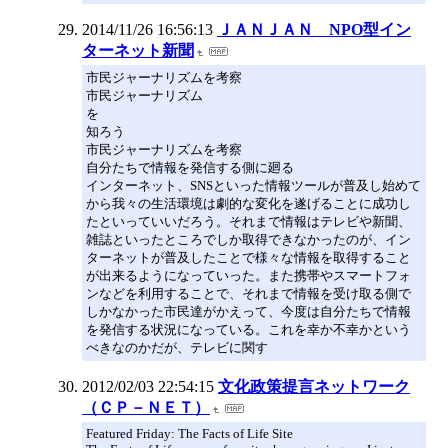
2014/11/26 16:56:13
ＪＡＮＪＡＮ NPO型イン
ターネット新聞
市民ジャーナリズムを考察
市民ジャーナリズム
を
知ろう
市民ジャーナリズムを考察
自分たちで情報を発信する側に廻る
インターネット、SNSといった情報ツールが普及し始めて
から我々の生活環境は劇的な変化を遂げることに成功し
たといっていいだろう。それまで情報はテレビや新聞、
雑誌といったところでしか取得できなかったのが、イン
ターネットが普及したことで様々な情報を取得すること
が出来るようになっていった。また携帯やスマートフォ
ンなどを利用することで、それまで情報を受け取る側で
しかなかった市民達がかえって、今度は自分たちで情報
を発信する状況になっている。これを幸か不幸かという
べきなのかだが、テレビに関す
2012/02/03 22:54:15
文化政策提言ネットワーク
（ＣＰ－ＮＥＴ）
Featured Friday: The Facts of Life Site