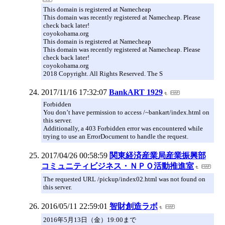
This domain is registered at Namecheap
This domain was recently registered at Namecheap. Please
check back later!
coyokohama.org
This domain is registered at Namecheap
This domain was recently registered at Namecheap. Please
check back later!
coyokohama.org
2018 Copyright. All Rights Reserved. The S
2017/11/16 17:32:07
BankART 1929
Forbidden
You don’t have permission to access /~bankart/index.html on
this server.
Additionally, a 403 Forbidden error was encountered while
trying to use an ErrorDocument to handle the request.
2017/04/26 00:58:59
関東経済産業局産業振興部
コミュニティビジネス・ＮＰＯ活動推進室
The requested URL /pickup/index02.html was not found on
this server.
2016/05/11 22:59:01
智財創造ラボ
2016年5月13日（金）19:00まで