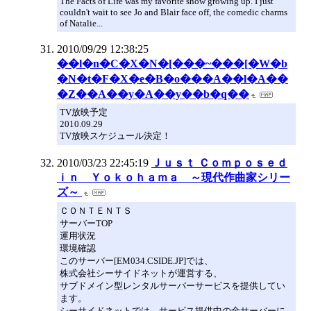
The Facts of Life was my favorite show growing up. I just
couldn't wait to see Jo and Blair face off, the comedic charms
of Natalie...
2010/09/29 12:38:25
��l�n�C�X�N�[���~���[�W�b
�N�t�F�X�e�B�o���A��l�A��
�Z��A��y�A��y��b�q��
TV放映予定
2010.09.29
TV放映スケジュール決定！
2010/03/23 22:45:19
Ｊｕｓｔ Ｃｏｍｐｏｓｅｄ
ｉｎ Ｙｏｋｏｈａｍａ ～現代作曲家シリー
ズ～
ＣＯＮＴＥＮＴＳ
サーバーTOP
運用状況
環境確認
このサーバー[EM034.CSIDE.JP]では、
株式会社シーサイドネットが運営する、
サブドメイン型レンタルサーバーサービスを提供してい
ます。
シーサイドネットでは、サービス提供中の全サーバーに