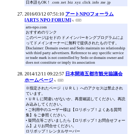
日本語もOK！ .com .net .biz .xyz .click .info .me .jp
2016/03/12 07:51:10
アートNPOフォーラム
[ARTS NPO FORUM]
arts-npo.com
おすすめのリンク
このページはセドの ドメインパーキングプログラムによ
ってドメインオーナーに無料で提供されたものです。
Disclaimer: Domain owner and Sedo maintain no relationship
with third party advertisers. Reference to any specific service
or trade mark is not controlled by Sedo or domain owner and
does not constitute or imply its association
2014/12/11 09:22:57
日本開港五都市観光協議会
ホームページ
※指定されたページ（ＵＲＬ）へのアクセスは禁止され
ています。
• ＵＲＬに間違いがないか、再度確認してください。再読
み込みしてください。
• ご利用中のユーザー様は【ロリポップ！よくある質問
集】をご参照ください。
• 疑問点等ございましたら【ロリポップ！お問合せフォー
ム】よりお問合せください。
ロリポップ！レンタルサーバー