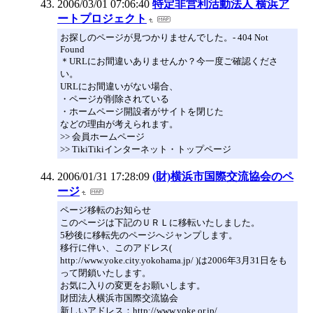
2006/03/01 07:06:40
特定非営利活動法人 横浜ア
ートプロジェクト
お探しのページが見つかりませんでした。- 404 Not
Found
＊URLにお間違いありませんか？今一度ご確認くださ
い。
URLにお間違いがない場合、
・ページが削除されている
・ホームページ開設者がサイトを閉じた
などの理由が考えられます。
>> 会員ホームページ
>> TikiTikiインターネット・トップページ
2006/01/31 17:28:09
(財)横浜市国際交流協会のペ
ージ
ページ移転のお知らせ
このページは下記のＵＲＬに移転いたしました。
5秒後に移転先のページへジャンプします。
移行に伴い、このアドレス(
http://www.yoke.city.yokohama.jp/ )は2006年3月31日をも
って閉鎖いたします。
お気に入りの変更をお願いします。
財団法人横浜市国際交流協会
新しいアドレス：http://www.yoke.or.jp/