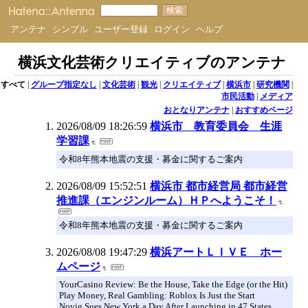
アンテナ
シンプル
ユーザー登録
ログイン
ヘルプ
横浜文化芸術クリエイティブのアンテナ
すべて
|
グループ指定なし
|
文化芸術
|
観光
|
クリエイティブ
|
横浜市
|
研究機関
|
市民活動
|
メディア
おとなりアンテナ
|
おすすめページ
2026/08/09 18:26:59
横浜市 教育委員会 生涯
学習課
令和8年熊本地震の支援・募金に関するご案内
2026/08/09 15:52:51
横浜市 都市経営局 都市経営
推進課（エンジンルーム）ＨＰへようこそ！
令和8年熊本地震の支援・募金に関するご案内
2026/08/08 19:47:29
横浜アートＬＩＶＥ ホー
ムページ
YourCasino Review: Be the House, Take the Edge (or the Hit)
Play Money, Real Gambling: Roblox Is Just the Start
Novig Sues New York a Day After Launching in 47 States