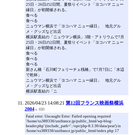
25日・26日の2日間、夏祭りイベント「ヨコハマ ニュー
縁日」が初開催される。
食べる
食べる
ニュウマン横浜で「ヨコハマ ニュー縁日」 地元グル
メ・グッズなど出店
横浜駅直結の「ニュウマン横浜」3階・アトリウムで7月
25日・26日の2日間、夏祭りイベント「ヨコハマ ニュー
縁日」が初開催される。
食べる
食べる
食べる
新さん橋「石川町フェリーチェ桟橋」で7月7日に「水辺
で乾杯」
ニュウマン横浜で「ヨコハマ ニュー縁日」 地元グル
メ・グッズなど出店
横浜駅直結の「ニ
2026/04/23 14:08:21
第12回フランス映画祭横浜
2004
Fatal error: Uncaught Error: Failed opening required
'/home/xs389336/unifrance.jp/public_html/wp-blog-
header.php' (include_path='.:/opt/php-8.3.30/data/pear') in
/home/xs389336/unifrance.jp/public_html/index.php:17