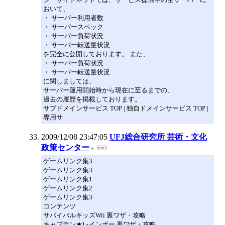
おいて、
・ サーバー利用者数
・ サーバースペック
・ サーバー負荷状況
・ サーバー転送量状況
を完全に公開しております。 また、
・ サーバー負荷状況
・ サーバー転送量状況
に関しましては、
サーバー運用開始時から現在に至るまでの、
過去の履歴を掲載しております。
サブドメインサービス TOP | 独自ドメインサービス TOP |
専用サ
2009/12/08 23:47:05
UFJ総合研究所 芸術・文化
政策センター
ゲームリンク集3
ゲームリンク集3
ゲームリンク集1
ゲームリンク集2
ゲームリンク集3
コンテンツ
サバイバルキッズWii 裏ワザ・攻略
キャプテン★レインボー 裏ワザ・攻略