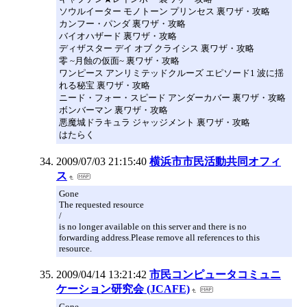
ソウルイーター モノトーン プリンセス 裏ワザ・攻略
カンフー・パンダ 裏ワザ・攻略
バイオハザード 裏ワザ・攻略
ディザスター デイ オブ クライシス 裏ワザ・攻略
零 ~月蝕の仮面~ 裏ワザ・攻略
ワンピース アンリミテッドクルーズ エピソード1 波に揺
れる秘宝 裏ワザ・攻略
ニード・フォー・スピード アンダーカバー 裏ワザ・攻略
ボンバーマン 裏ワザ・攻略
悪魔城ドラキュラ ジャッジメント 裏ワザ・攻略
はたらく
2009/07/03 21:15:40
横浜市市民活動共同オフィ
ス
Gone
The requested resource
/
is no longer available on this server and there is no
forwarding address.Please remove all references to this
resource.
2009/04/14 13:21:42
市民コンピュータコミュニ
ケーション研究会 (JCAFE)
Gone