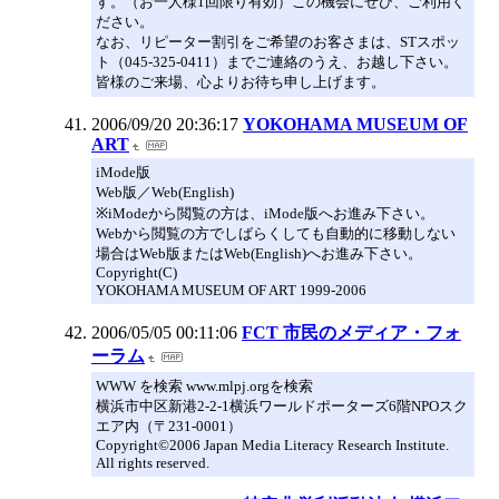
す。（お一人様1回限り有効）この機会にぜひ、ご利用く
ださい。
なお、リピーター割引をご希望のお客さまは、STスポッ
ト（045-325-0411）までご連絡のうえ、お越し下さい。
皆様のご来場、心よりお待ち申し上げます。
2006/09/20 20:36:17
YOKOHAMA MUSEUM OF
ART
iMode版
Web版／Web(English)
※iModeから閲覧の方は、iMode版へお進み下さい。
Webから閲覧の方でしばらくしても自動的に移動しない
場合はWeb版またはWeb(English)へお進み下さい。
Copyright(C)
YOKOHAMA MUSEUM OF ART 1999-2006
2006/05/05 00:11:06
FCT 市民のメディア・フォ
ーラム
WWW を検索 www.mlpj.orgを検索
横浜市中区新港2-2-1横浜ワールドポーターズ6階NPOスク
エア内（〒231-0001）
Copyright©2006 Japan Media Literacy Research Institute.
All rights reserved.