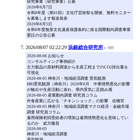
研究事業（研究事業）公募
2026年8月7日
令和8年度（第81回）文化庁芸術祭を開催、無料モニター
を募集します報道発表
2026年8月5日
令和8年度無形文化遺産保護条約に係る国際動向調査事業
委託の公告公募
2026/08/07 02:22:29
浜銀総合研究所
2026-08-06 お知らせ
コンサルティング事例紹介
主力製品の原材料調達から生産工程までのCO2排出量を
可視化
2026-08-05 神奈川・地域経済調査 景気観測
HRI景気観測（神奈川）2026年8月 中東情勢悪化の影響
が輸出や生産活動に表れ、県内景気に足踏み感
2026-08-05 産業動向調査 研究員コラム
外食産業に広がる「チキンショック」の影響 佐橋官
2026-08-05 神奈川・地域経済調査マクロ経済・金融市場
調査 研究員コラム
雇用保険初回受給者の増加は雇用情勢悪化を意味してい
るのか 貳方隆吾
2026-08-05
神奈川・地域経済調査
景気観測