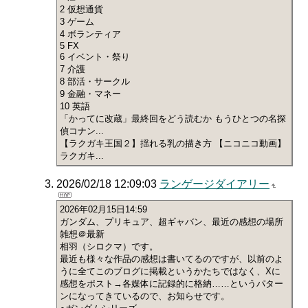
2 仮想通貨
3 ゲーム
4 ボランティア
5 FX
6 イベント・祭り
7 介護
8 部活・サークル
9 金融・マネー
10 英語
「かってに改蔵」最終回をどう読むか もうひとつの名探
偵コナン...
【ラクガキ王国２】揺れる乳の描き方 【ニコニコ動画】
ラクガキ...
2026/02/18 12:09:03
ランゲージダイアリー
2026年02月15日14:59
ガンダム、プリキュア、超ギャバン、最近の感想の場所
雑想＠最新
相羽（シロクマ）です。
最近も様々な作品の感想は書いてるのですが、以前のよ
うに全てこのブログに掲載というかたちではなく、Xに
感想をポスト→各媒体に記録的に格納……というパター
ンになってきているので、お知らせです。