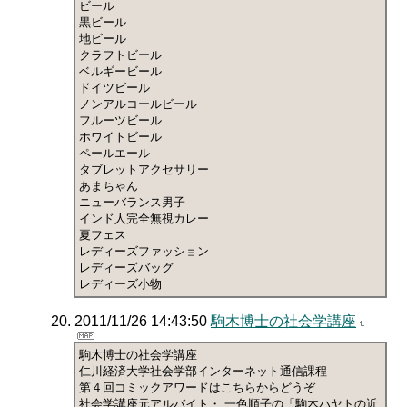
ビール
黒ビール
地ビール
クラフトビール
ベルギービール
ドイツビール
ノンアルコールビール
フルーツビール
ホワイトビール
ペールエール
タブレットアクセサリー
あまちゃん
ニューバランス男子
インド人完全無視カレー
夏フェス
レディーズファッション
レディーズバッグ
レディーズ小物
2011/11/26 14:43:50
駒木博士の社会学講座
駒木博士の社会学講座
仁川経済大学社会学部インターネット通信課程
第４回コミックアワードはこちらからどうぞ
社会学講座元アルバイト・ 一色順子の「駒木ハヤトの近