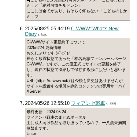
ん」と「絶対可憐チルドレン」
ここには全てがあり、おそらく何もない:「こどものじか
ん」フ
2025/08/25 05:44:19
C-WWW::What’s New
Diary
C-WWWサイト更新終了について
2025/8/24 更新情報
お久しぶりです (=ﾟωﾟ)ﾉ
長らく放置状態であった「椎名高志ファンホームページ
C-WWW」ですが、この度正式にサイトの更新を終了
し、現在の状態で凍結して保存する形にしたいと思いま
す。
URL (https://c-www.net/) は今後も変更はありませんが、
サイトを設置する場所を静的コンテンツの専用サーバ (
XServer
2024/05/26 12:55:10
フィアンセ戦車
最終更新 2024.05.24
フィアンセ戦車のまとめポータル
主に成人向け作品を取り扱っているので、十八歳未満閲
覧禁止です。
Enter