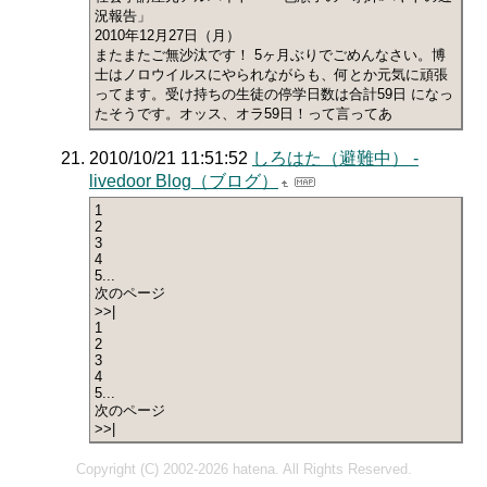
況報告」
2010年12月27日（月）
またまたご無沙汰です！ 5ヶ月ぶりでごめんなさい。博
士はノロウイルスにやられながらも、何とか元気に頑張
ってます。受け持ちの生徒の停学日数は合計59日 になっ
たそうです。オッス、オラ59日！って言ってあ
2010/10/21 11:51:52
しろはた（避難中） -
livedoor Blog（ブログ）
1
2
3
4
5...
次のページ
>>|
1
2
3
4
5...
次のページ
>>|
Copyright (C) 2002-2026 hatena. All Rights Reserved.