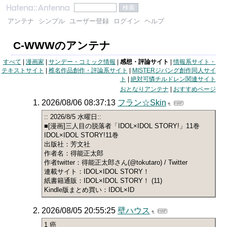
アンテナ
シンプル
ユーザー登録
ログイン
ヘルプ
C-WWWのアンテナ
すべて
|
漫画家
|
サンデー・コミック情報
|
感想・評論サイト
|
情報系サイト・
テキストサイト
|
椎名作品創作・評論系サイト
|
MISTERジパング創作同人サイ
ト
|
絶対可憐チルドレン関連サイト
おとなりアンテナ
|
おすすめページ
2026/08/06 08:37:13
フラン☆Skin
:: 2026/8/5 水曜日::
■[漫画]三人目の脱落者「IDOL×IDOL STORY!」11巻
IDOL×IDOL STORY!11巻
出版社：芳文社
作者名：得能正太郎
作者twitter：得能正太郎さん(@tokutaro) / Twitter
連載サイト：IDOL×IDOL STORY！
紙書籍通販：IDOL×IDOL STORY！ (11)
Kindle版まとめ買い：IDOL×ID
2026/08/05 20:55:25
壁ハウス
1 癌