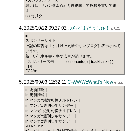
●ガンダムシリーズ
最近は、『ガンダムW』を再視聴して感想を書いてま
す。
noteに1ク
2025/10/22 09:27:02
ぷらずまだっしゅ！
■
スポンサーサイト
上記の広告は１ヶ月以上更新のないブログに表示されて
います。
新しい記事を書く事で広告が消せます。
| スポンサー広告 | --:-- | comments(-) | trackbacks(-) |
EDIT
FC2Ad
2025/09/03 12:32:11
C-WWW::What’s New
in 更新情報 |
in 更新情報 |
in マンガ::絶対可憐チルドレン |
in マンガ::週刊少年サンデー |
in マンガ::絶対可憐チルドレン |
in マンガ::週刊少年サンデー |
in マンガ::週刊少年サンデー |
2007/10/15
■[こどものじかん][絶対可憐チルドレン]「こどものじか