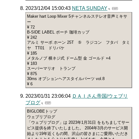
2023/12/04 15:00:43
NETA SUNDAY
Maker hart Loop Mixer 5チャンネルステレオ音声ミキサ
ー
¥ 72
B-SIDE LABEL ポーチ 珈琲カップ
¥ 242
アルミ サーボ ホーン 25T ⑤ ラジコン フタバ タミ
ヤ TT01 ドリパケ
¥ 185
メタルノブ 横ネジ式 ドーム型 金 ゴールド ×4
¥ 183
スーパーマリオ トランプ
¥ 875
30ms オプションヘアスタイルパーツ vol.8
¥ 6
2023/01/31 23:06:04
ＤＡＩさん帝国/ウェブリ
ブログ
BIGLOBEトップ
ウェブリブログ
「ウェブリブログ」は 2023年1月31日 をもちましてサー
ビス提供を終了いたしました。 2004年3月のサービス開
始より19年近くもの間、沢山の皆さまにご愛用いただき