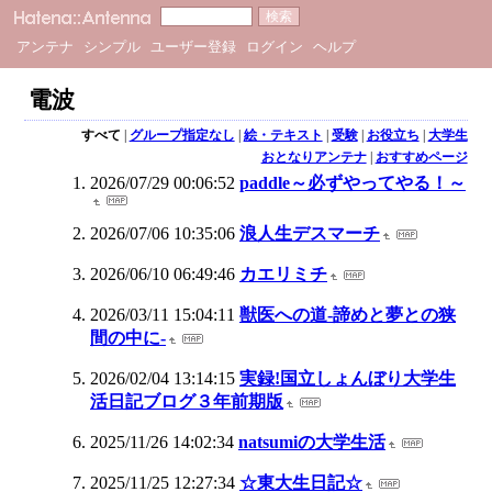
アンテナ
シンプル
ユーザー登録
ログイン
ヘルプ
電波
すべて
|
グループ指定なし
|
絵・テキスト
|
受験
|
お役立ち
|
大学生
おとなりアンテナ
|
おすすめページ
2026/07/29 00:06:52
paddle～必ずやってやる！～
2026/07/06 10:35:06
浪人生デスマーチ
2026/06/10 06:49:46
カエリミチ
2026/03/11 15:04:11
獣医への道-諦めと夢との狭
間の中に-
2026/02/04 13:14:15
実録!国立しょんぼり大学生
活日記ブログ３年前期版
2025/11/26 14:02:34
natsumiの大学生活
2025/11/25 12:27:34
☆東大生日記☆