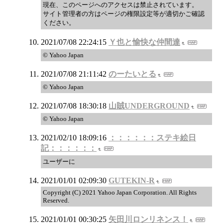
現在、このページへのアクセスは禁止されています。
サイト管理者の方はページの権限設定等が適切かご確認
ください。
2021/07/08 22:24:15
Ｙ也と愉快な仲間達
© Yahoo Japan
2021/07/08 21:11:42
のーたいとる
© Yahoo Japan
2021/07/08 18:30:18
山賊UNDERGROUND
© Yahoo Japan
2021/02/10 18:09:16
：：：：：：ステキ絵日
記：：：：：：
ユーザーに
2021/01/01 02:09:30
GUTEKIN-R
Copyright (C) 2021 Yahoo Japan Corporation. All Rights
Reserved.
2021/01/01 00:30:25
矢田川ロンリネンス！