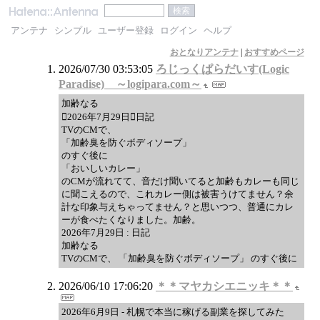
アンテナ
シンプル
ユーザー登録
ログイン
ヘルプ
おとなりアンテナ
|
おすすめページ
2026/07/30 03:53:05
ろじっくぱらだいす(Logic
Paradise) ～logipara.com～
加齢なる
2026年7月29日日記
TVのCMで、
「加齢臭を防ぐボディソープ」
のすぐ後に
「おいしいカレー」
のCMが流れてて、音だけ聞いてると加齢もカレーも同じ
に聞こえるので、これカレー側は被害うけてません？余
計な印象与えちゃってません？と思いつつ、普通にカレ
ーが食べたくなりました。加齢。
2026年7月29日 : 日記
加齢なる
TVのCMで、 「加齢臭を防ぐボディソープ」 のすぐ後に
2026/06/10 17:06:20
＊＊マヤカシエニッキ＊＊
2026年6月9日 - 札幌で本当に稼げる副業を探してみた