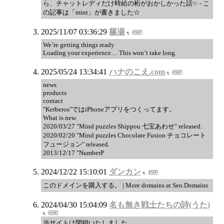
ら、チャットレディだけ時給の桁がおかしかった話✨ - こ
の記事は「mint」が書きました☆
2025/11/07 03:36:29
篠湯
We’re getting things ready
Loading your experience… This won’t take long.
2025/05/24 13:34:41
ハナのこえ.com
news
products
contact
"Kerberos"ではiPhoneアプリをつくってます。
What is new.
2020/03/27 "Mind puzzles Shippou 七宝あわせ" released.
2020/02/20 "Mind puzzles Chocolate Fusion チョコレート
フュージョン" released.
2013/12/17 "NumberP
2024/12/22 15:10:01
ダンカン
このドメインを購入する。 | More domains at Seo.Domains
2024/04/30 15:04:09
名も無き戦士たちの詩(うた)
当サイトは閉鎖いたしました。