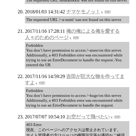
The requested URL /arukanikku/ was not found on this server.
2018/01/03 14:31:42
ナマケモノッ！
The requested URL /~a-sumi/ was not found on this server.
2017/11/16 17:28:11
俺の俺による俺を愛する
人々のためのページ
Forbidden
You don’t have permission to access /~atsee/on this server.
Additionally, a 403 Forbidden error was encountered while
trying to use an ErrorDocument to handle the request.-You
entered the UR
2017/11/16 14:59:29
吉田が巨大な物を作ってま
すよ
Forbidden
You don’t have permission to access /~huge/on this server.
Additionally, a 403 Forbidden error was encountered while
trying to use an ErrorDocument to handle the request.
2017/07/07 10:54:10
お空だって飛べたい
403 Error
現在、このページへのアクセスは禁止されています。
サイト管理者の方はページの権限設定等が適切かご確認