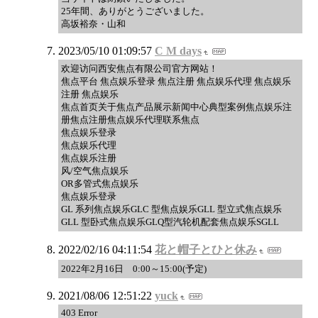
25年間、ありがとうございました。
高坂裕奈・山和
2023/05/10 01:09:57
C M days
欢迎访问西安焦点有限公司官方网站！
焦点平台 焦点娱乐登录 焦点注册 焦点娱乐代理 焦点娱乐
注册 焦点娱乐
焦点首页关于焦点产品展示新闻中心典型案例焦点娱乐注
册焦点注册焦点娱乐代理联系焦点
焦点娱乐登录
焦点娱乐代理
焦点娱乐注册
风/空气焦点娱乐
OR多管式焦点娱乐
焦点娱乐登录
GL 系列焦点娱乐GLC 型焦点娱乐GLL 型立式焦点娱乐
GLL 型卧式焦点娱乐GLQ型汽轮机配套焦点娱乐SGLL
2022/02/16 04:11:54
花と帽子とひと休み
2022年2月16日 0:00～15:00(予定)
2021/08/06 12:51:22
yuck
403 Error