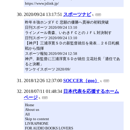
https://www.jslink.jp/
2020/09/24 13:17:51
スポーツナビ
昨年８強ホンダＦＣ 悲願の優勝へ貫禄の初戦突破
日刊スポーツ 2020/09/24 13:10
ラインメール青森、いわきＦＣとのＪＦＬ対決制す
日刊スポーツ 2020/09/24 13:10
【神戸】三浦淳寛ＳＤの新監督就任を発表…２６日札幌
戦から指揮
スポーツ報知 2020/09/24 12:58
神戸、新監督に三浦淳寛ＳＤが就任 立花社長「適任であ
ると決断」
サンケイスポーツ 2020/09/
2018/12/26 12:37:00
SOCCER（goo）
2018/07/11 01:48:34
日本代表を応援するホーム
ページ
Home
About us
All
Skip to content
LIVRAPHONE
FOR AUDIO BOOKS LOVERS