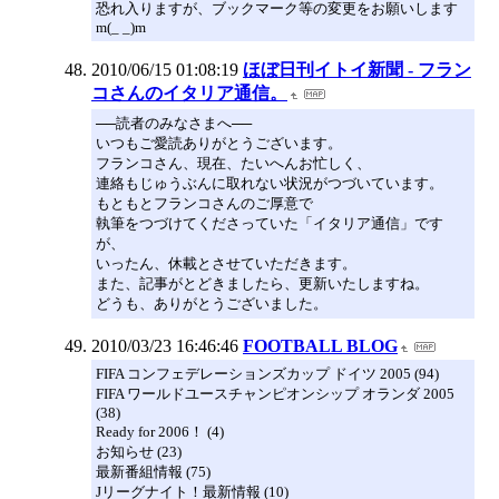
恐れ入りますが、ブックマーク等の変更をお願いします
m(_ _)m
2010/06/15 01:08:19
ほぼ日刊イトイ新聞 - フラン
コさんのイタリア通信。
──読者のみなさまへ──
いつもご愛読ありがとうございます。
フランコさん、現在、たいへんお忙しく、
連絡もじゅうぶんに取れない状況がつづいています。
もともとフランコさんのご厚意で
執筆をつづけてくださっていた「イタリア通信」です
が、
いったん、休載とさせていただきます。
また、記事がとどきましたら、更新いたしますね。
どうも、ありがとうございました。
2010/03/23 16:46:46
FOOTBALL BLOG
FIFA コンフェデレーションズカップ ドイツ 2005 (94)
FIFA ワールドユースチャンピオンシップ オランダ 2005
(38)
Ready for 2006！ (4)
お知らせ (23)
最新番組情報 (75)
Jリーグナイト！最新情報 (10)