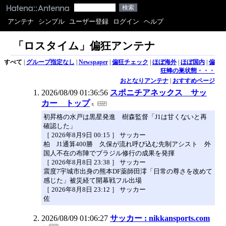
アンテナ
シンプル
ユーザー登録
ログイン
ヘルプ
「ロスタイム」偏狂アンテナ
すべて
|
グループ指定なし
|
Newspaper
|
偏狂チェック
|
ほぼ海外
|
ほぼ国内
|
偏
狂蜂の巣状態・・・
おとなりアンテナ
|
おすすめページ
2026/08/09 01:36:56
スポニチアネックス サッ
カー トップ
初昇格の水戸は黒星発進 樹森監督「J1は甘くないと再
確認した」
［ 2026年8月9日 00:15 ］ サッカー
柏 J1通算400勝 久保が流れ呼び込む先制アシスト 外
国人不在の布陣でブラジル修行の成果を発揮
［ 2026年8月8日 23:38 ］ サッカー
震度7宇城市出身の熊本DF薬師田澪「日常の尊さを改めて
感じた」被災経て開幕戦フル出場
［ 2026年8月8日 23:12 ］ サッカー
佐
2026/08/09 01:06:27
サッカー : nikkansports.com