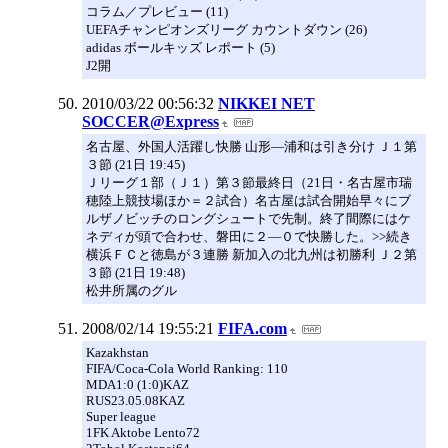
コラム／プレビュー (11)
UEFAチャンピオンズリーグ カウントダウン (26)
adidas ボールキッズ レポート (5)
J2開
2010/03/22 00:56:32
NIKKEI NET
SOCCER@Express
名古屋、外国人活躍し快勝 山形―浦和は引き分け Ｊ１第
３節 (21日 19:45)
Ｊリーグ１部（Ｊ１）第３節最終日（21日・名古屋市瑞
穂陸上競技場ほか＝２試合）名古屋は試合開始早々にブ
ルザノビッチのロングシュートで先制。終了間際にはケ
ネディが頭で合わせ、磐田に２―０で快勝した。>>続き
横浜ＦＣと徳島が３連勝 新加入の北九州は初勝利 Ｊ２第
３節 (21日 19:48)
松井所属のグル
2008/02/14 19:55:21
FIFA.com
Kazakhstan
FIFA/Coca-Cola World Ranking: 110
MDA1:0 (1:0)KAZ
RUS23.05.08KAZ
Super league
1FK Aktobe Lento72