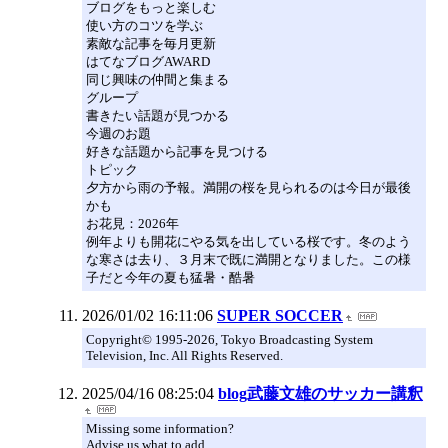
ブログをもっと楽しむ
使い方のコツを学ぶ
素敵な記事を毎月更新
はてなブログAWARD
同じ興味の仲間と集まる
グループ
書きたい話題が見つかる
今週のお題
好きな話題から記事を見つける
トピック
夕方から雨の予報。満開の桜を見られるのは今日が最後
かも
お花見：2026年
例年よりも開花にやる気を出している桜です。冬のよう
な寒さは去り、３月末で既に満開となりました。この様
子だと今年の夏も猛暑・酷暑
2026/01/02 16:11:06
SUPER SOCCER
Copyright© 1995-2026, Tokyo Broadcasting System
Television, Inc. All Rights Reserved.
2025/04/16 08:25:04
blog武藤文雄のサッカー講釈
Missing some information?
Advise us what to add