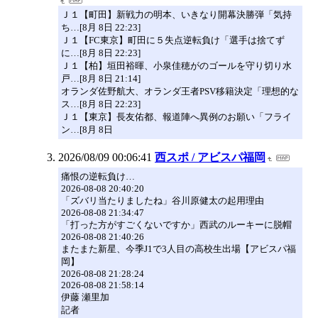
Ｊ１【町田】新戦力の明本、いきなり開幕決勝弾「気持
ち…[8月 8日 22:23]
Ｊ１【FC東京】町田に５失点逆転負け「選手は捨てず
に…[8月 8日 22:23]
Ｊ１【柏】垣田裕暉、小泉佳穂がのゴールを守り切り水
戸…[8月 8日 21:14]
オランダ佐野航大、オランダ王者PSV移籍決定「理想的な
ス…[8月 8日 22:23]
Ｊ１【東京】長友佑都、報道陣へ異例のお願い「フライ
ン…[8月 8日
2026/08/09 00:06:41
西スポ / アビスパ福岡
痛恨の逆転負け…
2026-08-08 20:40:20
「ズバリ当たりましたね」谷川原健太の起用理由
2026-08-08 21:34:47
「打った方がすごくないですか」西武のルーキーに脱帽
2026-08-08 21:40:26
またまた新星、今季J1で3人目の高校生出場【アビスパ福
岡】
2026-08-08 21:28:24
2026-08-08 21:58:14
伊藤 瀬里加
記者