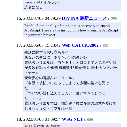
nasastar@アイルランド
読者になる
2023/07/02 04:29:29
DIVINA 最新ニュース
For full functionality of this site it is necessary to enable
JavaScript. Here are the instructions how to enable JavaScript
in your web browser.
2023/06/03 15:23:42
Web CALCiO2002
生活に関するお役立ちサイト
あなたのそばに、あなただけの占い師
電話占いリエルは「当たる！」と口コミで人気の占い師
が多数在籍＜不倫/復縁相談/略奪愛/復活愛/セカンドパー
トナー＞
安全安心の電話占い「リエル」
『自動で後払いになってしまって多額の請求を受け
た・・・』
『ついつい話し込んでしまい、使いすぎてしまっ
た・・・』
電話占いリエルでは、鑑定終了後に多額の請求を受けて
しまうようなトラブルは一切
2023/01/05 01:09:54
WSG NET
2023 著作権. 不許複製