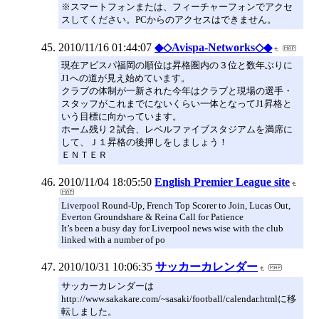
※スマートフォンまたは、フィーチャーフォンでアクセ
スしてください。PCからのアクセスはできません。
2010/11/16 01:44:07
◆◇Avispa-Networks◇◆
現在アビスパ福岡の順位は昇格圏内の３位と数年ぶりに
J1への道が見え始めています。
クラブの体制が一新された今年はクラブと現場の選手・
スタッフがこれまでにないくらい一体となってJ1昇格と
いう目標に向かっています。
ホーム残り２試合、レベルファイブスタジアムを満席に
して、Ｊ１昇格の後押しをしましょう！
ＥＮＴＥＲ
2010/11/04 18:05:50
English Premier League site
Liverpool Round-Up, French Top Scorer to Join, Lucas Out,
Everton Groundshare & Reina Call for Patience
It’s been a busy day for Liverpool news wise with the club
linked with a number of po
2010/10/31 10:06:35
サッカーカレンダー
サッカーカレンダーは
http://www.sakakare.com/~sasaki/football/calendar.htmlに移
転しました。