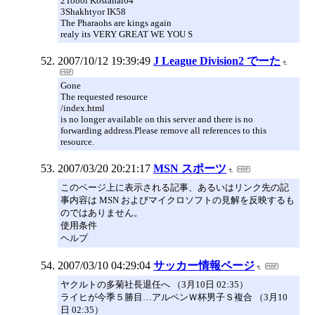
2Tobol Kostanai64
3Shakhtyor IK58
The Pharaohs are kings again
realy its VERY GREAT WE YOU S
2007/10/12 19:39:49
J League Division2 でーた
Gone
The requested resource
/index.html
is no longer available on this server and there is no
forwarding address.Please remove all references to this
resource.
2007/03/20 20:21:17
MSN スポーツ
このページ上に表示される記事、あるいはリンク先の記
事内容は MSN およびマイクロソフトの見解を反映するも
のではありません。
使用条件
ヘルプ
2007/03/10 04:29:04
サッカー情報ページ
ヤクルトの多菊社長退任へ （3月10日 02:35）
ライヒが今季５勝目…アルペンＷ杯男子Ｓ複合 （3月10
日 02:35）