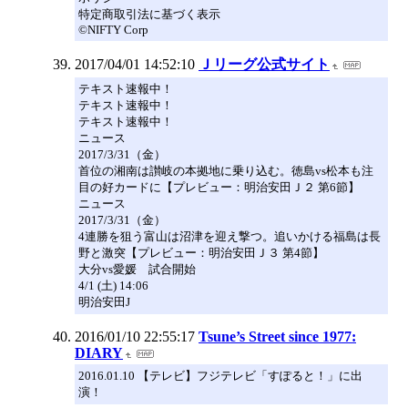
特定商取引法に基づく表示
©NIFTY Corp
2017/04/01 14:52:10
Ｊリーグ公式サイト
テキスト速報中！
テキスト速報中！
テキスト速報中！
ニュース
2017/3/31（金）
首位の湘南は讃岐の本拠地に乗り込む。徳島vs松本も注
目の好カードに【プレビュー：明治安田Ｊ２ 第6節】
ニュース
2017/3/31（金）
4連勝を狙う富山は沼津を迎え撃つ。追いかける福島は長
野と激突【プレビュー：明治安田Ｊ３ 第4節】
大分vs愛媛 試合開始
4/1 (土) 14:06
明治安田J
2016/01/10 22:55:17
Tsune’s Street since 1977:
DIARY
2016.01.10 【テレビ】フジテレビ「すぽると！」に出
演！