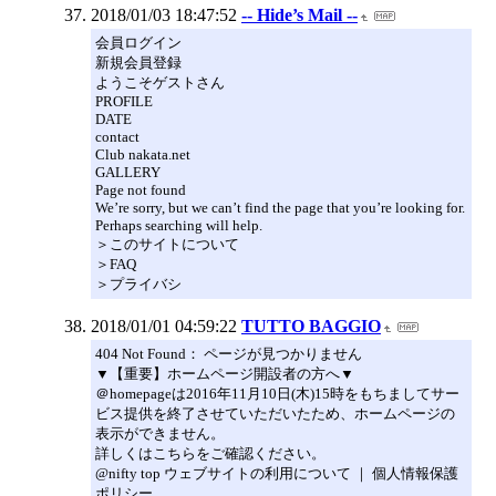
2018/01/03 18:47:52
-- Hide’s Mail --
会員ログイン
新規会員登録
ようこそゲストさん
PROFILE
DATE
contact
Club nakata.net
GALLERY
Page not found
We’re sorry, but we can’t find the page that you’re looking for.
Perhaps searching will help.
＞このサイトについて
＞FAQ
＞プライバシ
2018/01/01 04:59:22
TUTTO BAGGIO
404 Not Found： ページが見つかりません
▼【重要】ホームページ開設者の方へ▼
＠homepageは2016年11月10日(木)15時をもちましてサー
ビス提供を終了させていただいたため、ホームページの
表示ができません。
詳しくはこちらをご確認ください。
@nifty top ウェブサイトの利用について ｜ 個人情報保護
ポリシー