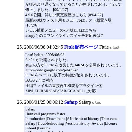
が従来より遅くなっていることが判明しており、4.9.0で
修正しました。 [09/4/27]
4.9.0公開。詳しい変更履歴はこちら [09/4/27]
最新のβ版やテスト用モジュールはテスト版置き場
[10/2/6]
シェル拡張メニューのx64版DLLはこちら
xcopyとのコマンドラインスイッチ対応表はこ
2008/06/08 04:32:45
Fittle配布ページ
Fittle
LastUpdate: 2008/06/08
f4b24 が公開されました。
有志の方が Fittle を改良した f4b24 を公開されています。
http://code.google.com/p/f4b24/
Fittle をベースに以下の特徴が追加されています。
BASS 2.4 に対応
圧縮ファイルの直接再生機能をプラグイン化
ZIP/LZH/RAR/CAB/TAR/GCA/ARJ に対応
2006/01/25 00:06:12
Safarp
Safarp
Safarp
Uninstall programs faster
Introduction |Downloads |A little bit of history |Then came
Safarp |Troubleshooting |Version history |Awards |License
|About |Forums