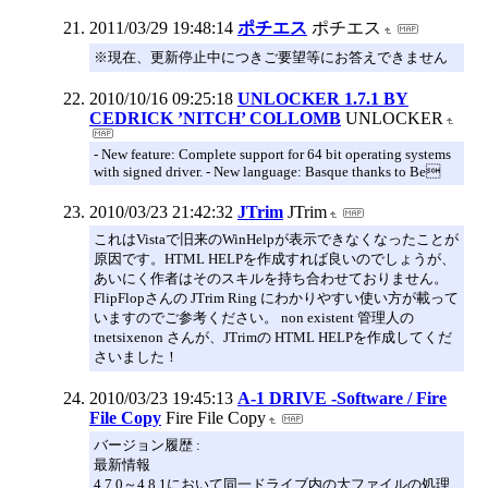
2011/03/29 19:48:14
ポチエス
ポチエス
※現在、更新停止中につきご要望等にお答えできません
2010/10/16 09:25:18
UNLOCKER 1.7.1 BY
CEDRICK ’NITCH’ COLLOMB
UNLOCKER
- New feature: Complete support for 64 bit operating systems
with signed driver. - New language: Basque thanks to Be
2010/03/23 21:42:32
JTrim
JTrim
これはVistaで旧来のWinHelpが表示できなくなったことが
原因です。HTML HELPを作成すれば良いのでしょうが、
あいにく作者はそのスキルを持ち合わせておりません。
FlipFlopさんの JTrim Ring にわかりやすい使い方が載って
いますのでご参考ください。 non existent 管理人の
tnetsixenon さんが、JTrimの HTML HELPを作成してくだ
さいました！
2010/03/23 19:45:13
A-1 DRIVE -Software / Fire
File Copy
Fire File Copy
バージョン履歴 :
最新情報
4.7.0～4.8.1において同一ドライブ内の大ファイルの処理