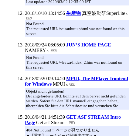
Last update : 2020/03/02 12:35:09 JST
2018/10/10 13:14:56
生産物
真空波動研SuperLite
Not Found
The requested URL /seisanbutu.phtml was not found on this
server.
2018/09/24 06:05:09
JUN’S HOME PAGE
NAMERY
Not Found
The requested URL /~kuwa/index_2.htm was not found on
this server.
2018/05/20 09:14:50
MPUI, The MPlayer frontend
for Windows
MPUI
Objekt nicht gefunden!
Der angeforderte URL konnte auf dem Server nicht gefunden
werden. Sofern Sie den URL manuell eingegeben haben,
überprüfen Sie bitte die Schreibweise und versuchen Sie
2018/04/21 14:51:39
GET ASF STREAM Intro
Page
Get asf Stream
404 Not Found： ページが見つかりません
▼【重要】ホームページ開設者の方へ▼