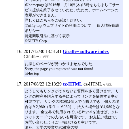
＠homepageは2016年11月10日(木)15時をもちましてサー
ビス提供を終了させていただいたため、ホームページの
表示ができません。
詳しくはこちらをご確認ください。
@nifty top ウェブサイトの利用について ｜ 個人情報保護
ポリシー
特定商取引法に基づく表示
©NIFTY Corp
2017/12/30 13:51:41
Giraffe+ software index
Gifaffe+
お探しのページが見つかりませんでした。
Sorry, the page you requested was not found.
hi-ho top
2017/08/23 12:13:29
ez-HTML
ez-HTML
どうしてもリンクができないと質問を多く受けます。 リ
ンクの権利を購入する事によってリンクを解除する事が
可能です。 リンクの権利は個人でも購入でき、個人の場
合は￥2,980（学生：￥980）、法人の場合は￥4,980とな
ります。 全世界で利用されているPaypalを通せば、クレ
ジットカードでの支払いも可能です。 お支払い後はで。
お問い合わせよりご一報頂けると幸いです。
また、大学の授業やPC教室の授