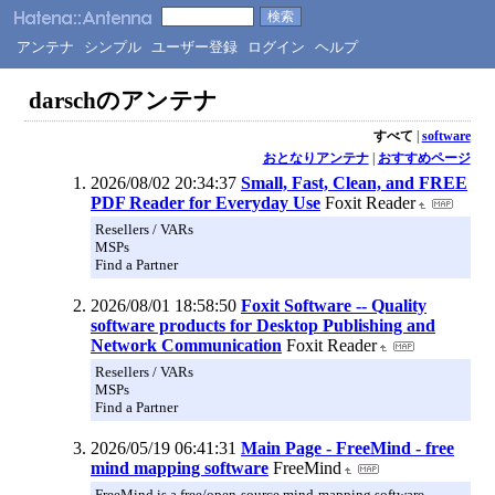
アンテナ
シンプル
ユーザー登録
ログイン
ヘルプ
darschのアンテナ
すべて
|
software
おとなりアンテナ
|
おすすめページ
2026/08/02 20:34:37
Small, Fast, Clean, and FREE
PDF Reader for Everyday Use
Foxit Reader
Resellers / VARs
MSPs
Find a Partner
2026/08/01 18:58:50
Foxit Software -- Quality
software products for Desktop Publishing and
Network Communication
Foxit Reader
Resellers / VARs
MSPs
Find a Partner
2026/05/19 06:41:31
Main Page - FreeMind - free
mind mapping software
FreeMind
FreeMind is a free/open-source mind-mapping software