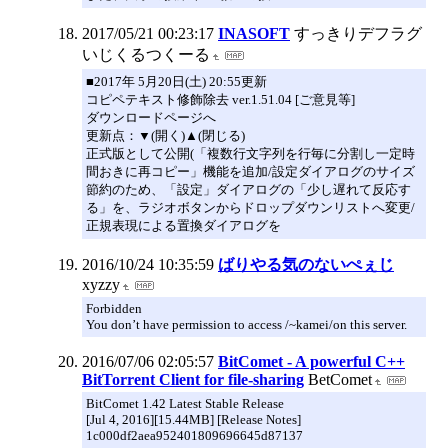
2017/05/21 00:23:17
INASOFT
すっきりデフラグ
いじくるつくーる
■2017年 5月20日(土) 20:55更新
コピペテキスト修飾除去 ver.1.51.04 [ご意見等]
ダウンロードページへ
更新点：▼(開く)▲(閉じる)
正式版として公開(「複数行文字列を行毎に分割し一定時
間おきに再コピー」機能を追加/設定ダイアログのサイズ
節約のため、「設定」ダイアログの「少し遅れて反応す
る」を、ラジオボタンからドロップダウンリストへ変更/
正規表現による置換ダイアログを
2016/10/24 10:35:59
ばりやる気のないぺぇじ
xyzzy
Forbidden
You don’t have permission to access /~kamei/on this server.
2016/07/06 02:05:57
BitComet - A powerful C++
BitTorrent Client for file-sharing
BetComet
BitComet 1.42 Latest Stable Release
[Jul 4, 2016][15.44MB] [Release Notes]
1c000df2aea952401809696645d87137