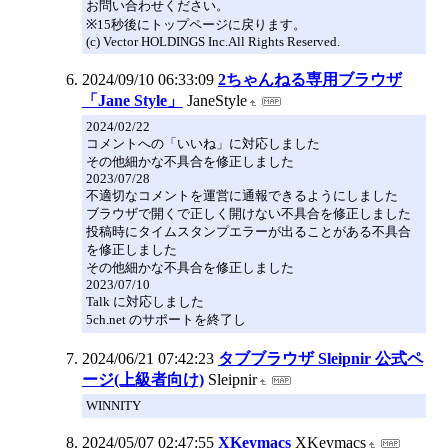
お問い合わせください。
※15秒後にトップページに戻ります。
(c) Vector HOLDINGS Inc.All Rights Reserved.
2024/09/10 06:33:09
2ちゃんねる専用ブラウザ
「Jane Style」
JaneStyle
2024/02/22
コメントへの「いいね」に対応しました
その他細かな不具合を修正しました
2023/07/28
不適切なコメントを運営に通報できるようにしました
ブラウザで開くで正しく開けない不具合を修正しました
投稿時にタイムスタンプエラーが出ることがある不具合
を修正しました
その他細かな不具合を修正しました
2023/07/10
Talk に対応しました
5ch.net のサポートを終了し
2024/06/21 07:42:23
タブブラウザ Sleipnir 公式ペ
ージ(上級者向け)
Sleipnir
WINNITY
2024/05/07 02:47:55
XKeymacs
XKeymacs