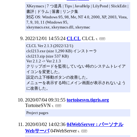
XKeymacs | 7 つ道具 | Tips | JavaHelp | LilyPond | SlickEdit |
書評 | ドラム | 落書 | リンク集
対応 OS: Windows 95, 98, Me, NT 4.0, 2000, XP, 2003, Vista,
7, 9, 10, 11 (Windows 95,
xkeymacs.exe, xkeymacs.dll, xkeymac
2022/12/01 14:55:24
CLCL
CLCL
CLCL Ver 2.1.3 (2022/12/1)
clcl213.exe (size 1,290 KB) インストーラ
clcl213.zip (size 537 KB)
Ver 2.1.2 -> Ver 2.1.3
クリップボードを監視していない時のシステムトレイア
イコンを変更した。
設定の上下移動ボタンの改善した。
メニューを表示する時にメイン画面が表示されないよう
に改善した。
2020/07/04 09:31:55
tortoisesvn.tigris.org
TortoiseSVN
Project pages
2020/03/02 14:02:36
04WebServer : パーソナル
Webサーバ
04WebServer