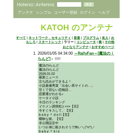
アンテナ
シンプル
ユーザー登録
ログイン
ヘルプ
KATOH のアンテナ
すべて
|
ネットワーク，セキュリティ
|
音楽
|
プログラム
|
友人
|
お
もしろ
|
スタートレック
|
ラリー
|
コンピュータ
|
株
|
その他
おとなりアンテナ
|
おすすめページ
2026/01/05 04:34:00
～RallyFan～[魔法のｉ
らんど]
魔法のiらんど
魔法のiらんど
2026.01.02
最新ニュース
立ち読みができるよ！
小説最優秀賞「出会い系サイトの…」
甘くて切ない恋物語…
恋愛運がわかる♪
ケータイ小説
今日のランキング
イケメン誘拐犯と×××【完】
今すぐキスして。【完】
b a b y ＊ d o l l【完】
曖昧な彼。【完】
非公開設定中
いつか弟に殺されそうで怖い＼(^o^)／
b a b y ＊ k i s