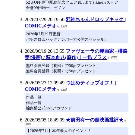
52％OFF 新刊配信記念フェア (8/5まで) :kindleストア
全巻99円均一 ゼノン
2026/07/29 20:19:50
邪神ちゃんドロップキック |
COMICメテオ
2026年7月29日更新!
パチスロ回バックナンバー大公開スペシャル!!
2026/06/19 20:13:55
ファヴェーラの漫画家 - 樽路
実(漫画) / 萩本創八(原作)｜一迅プラス
無料会員登録（初回）で50ptプレゼント！
無料会員登録（初回）で50ptプレゼント！
2026/05/23 12:09:49
つばめティップオフ！ |
COMICメテオ
作品一覧
作品一覧
編集部公式SNSアカウント
2026/05/05 18:49:09
★前田有一の超映画批評★
【2026年7月】本年最大のイベント！