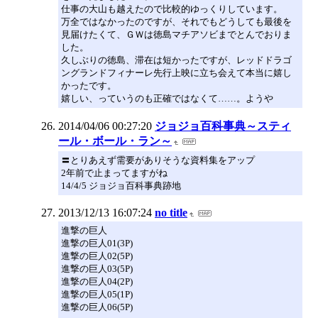
仕事の大山も越えたので比較的ゆっくりしています。
万全ではなかったのですが、それでもどうしても最後を
見届けたくて、ＧＷは徳島マチアソビまでとんでおりま
した。
久しぶりの徳島、滞在は短かったですが、レッドドラゴ
ングランドフィナーレ先行上映に立ち会えて本当に嬉し
かったです。
嬉しい、っていうのも正確ではなくて……。ようや
2014/04/06 00:27:20
ジョジョ百科事典～スティ
ール・ボール・ラン～
〓とりあえず需要がありそうな資料集をアップ
2年前で止まってますがね
14/4/5 ジョジョ百科事典跡地
2013/12/13 16:07:24
no title
進撃の巨人
進撃の巨人01(3P)
進撃の巨人02(5P)
進撃の巨人03(5P)
進撃の巨人04(2P)
進撃の巨人05(1P)
進撃の巨人06(5P)