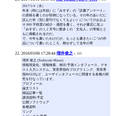
2017/1/4（水）
年末（時には年始）に『みすず』の『読書アンケート』
の原稿を書くのが恒例になっている。その年のあいだに
読んだ本（別に新刊でなくてもよい）についてのおおよ
そ 800 字程度の紹介・感想を書く。それが書店に並ぶ
『みすず』の 1, 2 月号に数多くの「文化人」の寄稿とと
もに掲載されるのだ。
で、今年も書いたわけだが、もっとも書きたい二つの作
品について書いたところ、期せずして去年の寄
2016/03/06 17:28:44
増井俊之
増井 俊之 (Toshiyuki Masui)
情報視覚化、情報検索、例示/予測インタフェース、テキ
スト入力システム、実世界指向プログラミング、実世界
指向GUIなど、ユーザインタフェースに関連する各種の研
究を行なっています。
プロフィール
論文リスト
雑誌記事一覧
講演資料/予定
公開ソフトウェア
各種資料
リンク