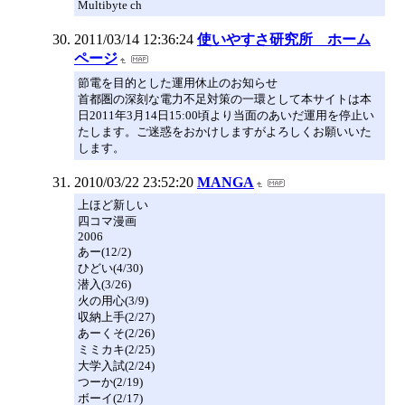
Multibyte ch
2011/03/14 12:36:24
使いやすさ研究所 ホーム
ページ
節電を目的とした運用休止のお知らせ
首都圏の深刻な電力不足対策の一環として本サイトは本
日2011年3月14日15:00頃より当面のあいだ運用を停止い
たします。ご迷惑をおかけしますがよろしくお願いいた
します。
2010/03/22 23:52:20
MANGA
上ほど新しい
四コマ漫画
2006
あー(12/2)
ひどい(4/30)
潜入(3/26)
火の用心(3/9)
収納上手(2/27)
あーくそ(2/26)
ミミカキ(2/25)
大学入試(2/24)
つーか(2/19)
ボーイ(2/17)