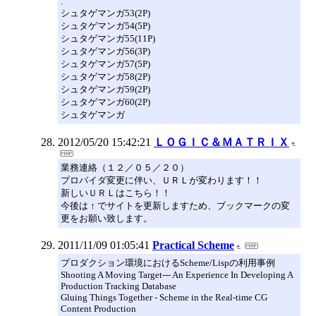
.
シュタゲマンガ53(2P)
シュタゲマンガ54(5P)
シュタゲマンガ55(11P)
シュタゲマンガ56(3P)
シュタゲマンガ57(5P)
シュタゲマンガ58(2P)
シュタゲマンガ59(2P)
シュタゲマンガ60(2P)
シュタゲマンガ
2012/05/20 15:42:21
ＬＯＧＩＣ＆ＭＡＴＲＩＸ
業務連絡（１２／０５／２０）
プロバイダ変更に伴い、ＵＲＬが変わります！！
新しいＵＲＬはこちら！！
今後は ↑ でサイトを更新しますため、ブックマークの変
更をお願い致します。
2011/11/09 01:05:41
Practical Scheme
プロダクション環境におけるScheme/Lispの利用事例
Shooting A Moving Target--- An Experience In Developing A
Production Tracking Database
Gluing Things Together - Scheme in the Real-time CG
Content Production