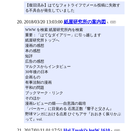
【復旧済み】はてなフォトライフでメール投稿に失敗す
る不具合が発生していました
2018/03/20 13:03:00
紙屋研究所の案内図
WWW を検索 紙屋研究所内を検索
重要：「はてなダイアリー」に引っ越します
紙屋研究所トップへ
漫画の感想
本の感想
短評
広告の感想
マルクスからインタビュー
30年後の日本
企画もの
有事法制の漫画
平和の問題
ブックマーク・リンク
そのほか
漫画レビューの畑――自意識の栽培
「パーカー」に目覚める 石黒正数『響子と父さん』
野球マンガにおける点差 ひぐちアサ『おおきく振りかぶ
って』vol.
2017/01/11 01:17:51
Hal Tasaki’s logW 1610