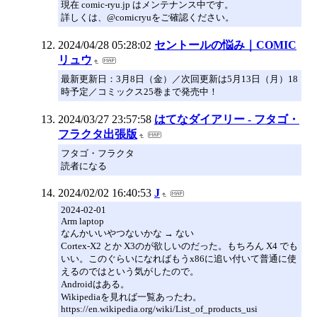
現在 comic-ryu.jp はメンテナンス中です。
詳しくは、@comicryuをご確認ください。
2024/04/28 05:28:02
セントールの悩み｜COMIC
リュウ
最新更新日：3月8日（金）／次回更新は5月13日（月）18
時予定／コミックス25巻まで発売中！
2024/03/27 23:57:58
はてなダイアリー - フタゴ・
フラクタ出張版
フタゴ・フラクタ
読者になる
2024/02/02 16:40:53
J
2024-02-01
Arm laptop
なんかいいやつないかな → ない
Cortex-X2 とか X3のが欲しいのだった。もちろん X4 でも
いい。このぐらいになればもうx86に追い付いて普通に使
えるのではという気がしたので。
Androidはある。
Wikipediaを見れば一覧あったわ。
https://en.wikipedia.org/wiki/List_of_products_usi