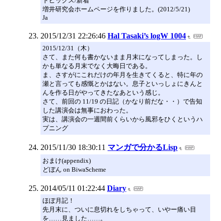
トピックス/新着
増井研究会ホームページを作りました。(2012/5/21)
Ja
2015/12/31 22:26:46
Hal Tasaki’s logW 1004
2015/12/31（木）
さて、また何も書かないまま月末になってしまった。し
かも単なる月末でなく大晦日である。
ま、さすがにこれだけの年月を生きてくると、特に年の
瀬と言っても感慨とかはない。息子といっしょにきんと
んを作る日がやってきたなあという感じ。
さて、前回の 11/19 の日記（かなり前だな・・）で告知
した講演会は無事におわった。
実は、講演会の一週間前くらいから風邪をひくというハ
プニング
2015/11/30 18:30:11
マンガで分かるLisp
おまけ(appendix)
どぼん on BiwaScheme
2014/05/11 01:22:44
Diary
ほぼ月記！
先月末に、ついに息切れをしちゃって、いやー痛い目
を……見ました……。