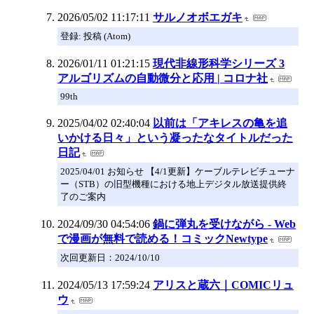
2026/05/02 11:17:11
サルノオボエガキ
登録: 投稿 (Atom)
2026/01/11 01:21:15
現代非線形科学シリーズ 3
アルゴリズムの自動微分と応用 | コロナ社
99th
2025/04/02 02:40:04
以前は「アキレスの亀を追
いかける日々」という凝ったなタイトルだった
日記
2025/04/01 お知らせ 【4/1更新】ケーブルテレビチューナ
ー（STB）の旧型機種における地上デジタル放送提供終
了のご案内
2024/09/30 04:54:06
鍋に弾丸を受けながら - Web
で漫画が無料で読める！コミックNewtype
次回更新日：2024/10/10
2024/05/13 17:59:24
アリスと蔵六｜COMICリュ
ウ