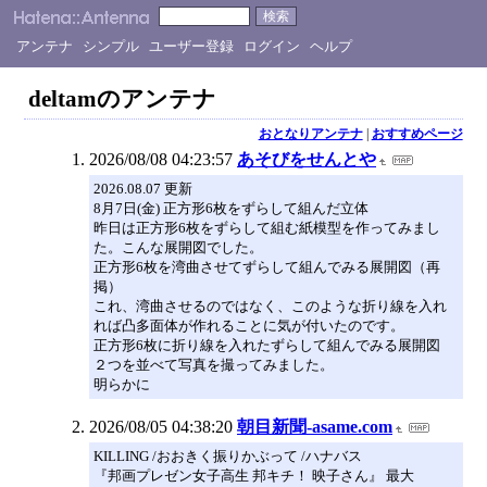
アンテナ
シンプル
ユーザー登録
ログイン
ヘルプ
deltamのアンテナ
おとなりアンテナ
|
おすすめページ
2026/08/08 04:23:57
あそびをせんとや
2026.08.07 更新
8月7日(金) 正方形6枚をずらして組んだ立体
昨日は正方形6枚をずらして組む紙模型を作ってみまし
た。こんな展開図でした。
正方形6枚を湾曲させてずらして組んでみる展開図（再
掲）
これ、湾曲させるのではなく、このような折り線を入れ
れば凸多面体が作れることに気が付いたのです。
正方形6枚に折り線を入れたずらして組んでみる展開図
２つを並べて写真を撮ってみました。
明らかに
2026/08/05 04:38:20
朝目新聞-asame.com
KILLING /おおきく振りかぶって /ハナバス
『邦画プレゼン女子高生 邦キチ！ 映子さん』 最大