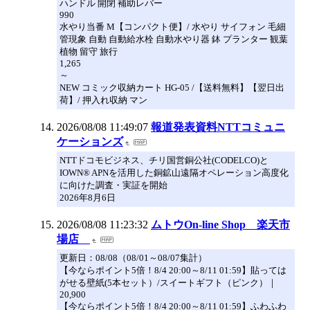
ハンドル 開閉 補助レバー
990
水やり当番 M【コンパクト便】/ 水やり サイフォン 毛細
管現象 自動 自動給水栓 自動水やり器 鉢 プランター 観葉
植物 留守 旅行
1,265
～
NEW コミック収納カート HG-05 /【送料無料】【翌日出
荷】/ 押入れ収納 マン
2026/08/08 11:49:07
報道発表資料NTTコミュニ
ケーションズ
NTTドコモビジネス、チリ国営銅公社(CODELCO)と
IOWN® APNを活用した銅鉱山遠隔オペレーション高度化
に向けた調査・実証を開始
2026年8月6日
2026/08/08 11:23:32
ムトウOn-line Shop 楽天市
場店
更新日：08/08（08/01～08/07集計）
【今ならポイント5倍！8/4 20:00～8/11 01:59】貼っては
がせる壁紙(5本セット）/スイートギフト（ピンク）｜
20,900
【今ならポイント5倍！8/4 20:00～8/11 01:59】ふわふわ