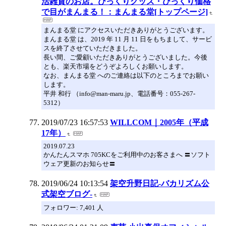
活雑貨のお店。びっくりグッズ・びっくり価格
で目がまんまる！：まんまる堂[トップページ]
まんまる堂 にアクセスいただきありがとうございます。
まんまる堂 は、2019 年 11 月 11 日をもちまして、サービ
スを終了させていただきました。
長い間、ご愛顧いただきありがとうございました。今後
とも、楽天市場をどうぞよろしくお願いします。
なお、まんまる堂 へのご連絡は以下のところまでお願い
します。
平井 和行 （info@man-maru.jp、電話番号：055-267-
5312）
2019/07/23 16:57:53
WILLCOM｜2005年（平成
17年）
2019.07.23
かんたんスマホ 705KCをご利用中のお客さまへ 〓ソフト
ウェア更新のお知らせ〓
2019/06/24 10:13:54
架空升野日記-バカリズム公
式架空ブログ-
フォロワー: 7,401 人