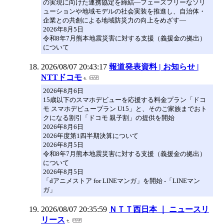
の実現に向けた連携協定を締結―フェーズフリーなソリ
ューションや地域モデルの社会実装を推進し、自治体・
企業との共創による地域防災力の向上をめざす―
2026年8月5日
令和8年7月熊本地震災害に対する支援（義援金の拠出）
について
2026/08/07 20:43:17
報道発表資料 | お知らせ |
NTTドコモ
2026年8月6日
15歳以下のスマホデビューを応援する料金プラン「ドコ
モ スマホデビュープラン U15」と、そのご家族までおト
クになる割引「ドコモ 親子割」の提供を開始
2026年8月6日
2026年度第1四半期決算について
2026年8月5日
令和8年7月熊本地震災害に対する支援（義援金の拠出）
について
2026年8月5日
「dアニメストア for LINEマンガ」を開始 -「LINEマン
ガ」
2026/08/07 20:35:59
ＮＴＴ西日本 ｜ ニュースリ
リース