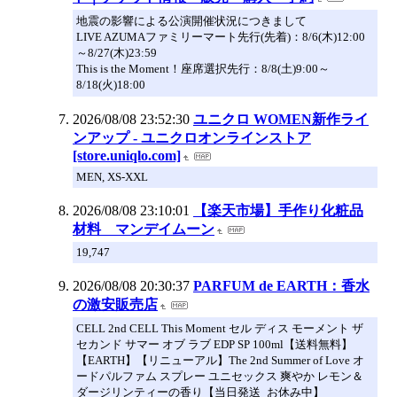
地震の影響による公演開催状況につきまして
LIVE AZUMAファミリーマート先行(先着)：8/6(木)12:00
～8/27(木)23:59
This is the Moment！座席選択先行：8/8(土)9:00～
8/18(火)18:00
2026/08/08 23:52:30
ユニクロ WOMEN新作ライ
ンアップ - ユニクロオンラインストア
[store.uniqlo.com]
MEN, XS-XXL
2026/08/08 23:10:01
【楽天市場】手作り化粧品
材料 マンデイムーン
19,747
2026/08/08 20:30:37
PARFUM de EARTH：香水
の激安販売店
CELL 2nd CELL This Moment セル ディス モーメント ザ
セカンド サマー オブ ラブ EDP SP 100ml【送料無料】
【EARTH】【リニューアル】The 2nd Summer of Love オ
ードパルファム スプレー ユニセックス 爽やか レモン＆
ダージリンティーの香り【当日発送_お休み中】