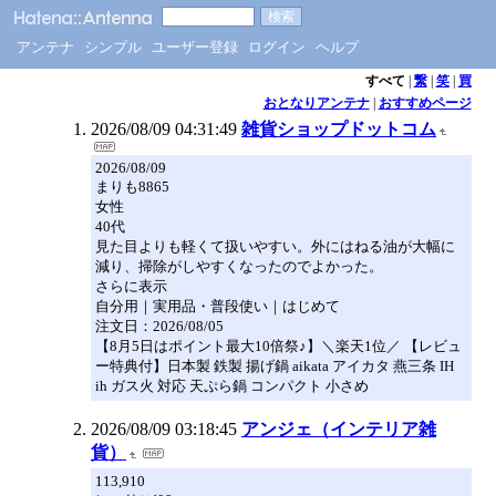
アンテナ
シンプル
ユーザー登録
ログイン
ヘルプ
すべて
|
繋
|
笑
|
買
おとなりアンテナ
|
おすすめページ
2026/08/09 04:31:49
雑貨ショップドットコム
2026/08/09
まりも8865
女性
40代
見た目よりも軽くて扱いやすい。外にはねる油が大幅に
減り、掃除がしやすくなったのでよかった。
さらに表示
自分用｜実用品・普段使い｜はじめて
注文日：2026/08/05
【8月5日はポイント最大10倍祭♪】＼楽天1位／ 【レビュ
ー特典付】日本製 鉄製 揚げ鍋 aikata アイカタ 燕三条 IH
ih ガス火 対応 天ぷら鍋 コンパクト 小さめ
2026/08/09 03:18:45
アンジェ（インテリア雑
貨）
113,910