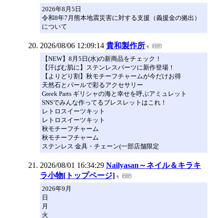
2026年8月5日
令和8年7月熊本地震災害に対する支援（義援金の拠出）
について
2026/08/06 12:09:14
貴和製作所
【NEW】8月5日(水)の新商品をチェック！
【汗ばむ肌に】ステンレスパーツに新作登場！
【よりどり割】秋モチーフチャームが今だけお得
天然石とパールで彩るアクセサリー
Greek Parts ギリシャの海と幸せを呼ぶアミュレット
SNSでみんな作ってるブレスレットはこれ！
レトロスイーツキット
レトロスイーツキット
秋モチーフチャーム
秋モチーフチャーム
ステンレス 金具・チェーン(一部店舗限定
2026/08/01 16:34:29
Nailyasan～ネイル＆キラキ
ラ小物[トップページ]
2026年9月
日
月
火