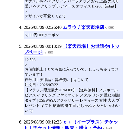
エナメル調 ヘアクリップ ハーフアップ お花 上品 大人可
愛い ヘアクリップ レディース オフィス H7280【mbgt】
5
デザインが可愛くてとて
2026/08/09 02:26:40
ムラウチ楽天市場店
5,000円OFFクーポン
2026/08/09 00:13:19
【楽天市場】お世話や[トッ
プページ]
12,593
5
お値段以上！とても気に入っていて、しょっちゅうつけ
ています！
自分用｜実用品・普段使い｜はじめて
注文日：2026/07/22
【マラソン限定最大20％OFF】【送料無料】ノンホール
ピアス イヤリング ツヤｘマット メタル リング 重ね 樹脂
タイプ | OSEWAYA アクセサリー レディース 女性 大人 プ
レゼント ギフト 結婚式 誕生日 おしゃれ オシャレ かわい
い 可
2026/08/09 00:12:23
ｅ＋（イープラス）チケッ
ト｜チケット情報・販売・購入・予約