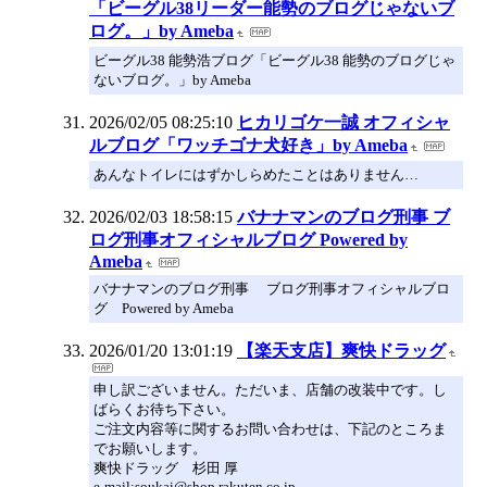
「ビーグル38リーダー能勢のブログじゃないブ
ログ。」by Ameba
ビーグル38 能勢浩ブログ「ビーグル38 能勢のブログじゃ
ないブログ。」by Ameba
2026/02/05 08:25:10
ヒカリゴケ一誠 オフィシャ
ルブログ「ワッチゴナ犬好き」by Ameba
あんなトイレにはずかしらめたことはありません…
2026/02/03 18:58:15
バナナマンのブログ刑事 ブ
ログ刑事オフィシャルブログ Powered by
Ameba
バナナマンのブログ刑事 ブログ刑事オフィシャルブロ
グ Powered by Ameba
2026/01/20 13:01:19
【楽天支店】爽快ドラッグ
申し訳ございません。ただいま、店舗の改装中です。し
ばらくお待ち下さい。
ご注文内容等に関するお問い合わせは、下記のところま
でお願いします。
爽快ドラッグ 杉田 厚
e-mail:soukai@shop.rakuten.co.jp