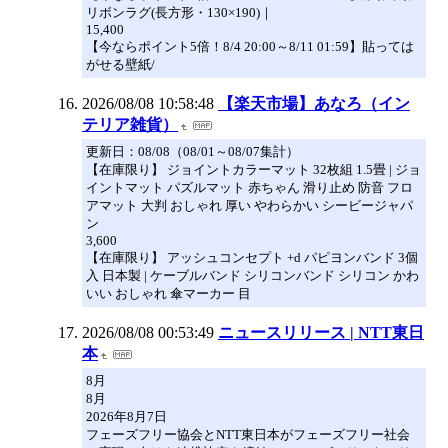
リボンラグ(長方形・130×190)｜
15,400
【今ならポイント5倍！8/4 20:00～8/11 01:59】貼っては
がせる壁紙/
2026/08/08 10:58:48
【楽天市場】あなろ（イン
テリア雑貨）
更新日：08/08（08/01～08/07集計）
【在庫限り】 ジョイントカラーマット 32枚組 1.5畳 | ジョ
イントマット パズルマット 赤ちゃん 滑り止め 防音 フロ
アマット 大判 おしゃれ 厚い やわらかい シービージャパ
ン
3,600
【在庫限り】 アッシュコンセプト +d パピヨンバンド 3個
入 日本製 | ケーブルバンド シリコンバンド シリコン かわ
いい おしゃれ 傘マーカー 目
2026/08/08 00:53:49
ニュースリリース | NTT東日
本
8月
8月
2026年8月7日
フェーズフリー協会とNTT東日本がフェーズフリー社会