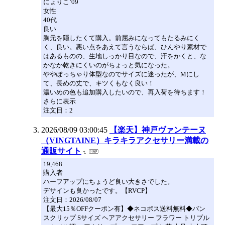
にょりこ’09
女性
40代
良い
胸元を隠したくて購入。前屈みになってもたるみにく
く、良い。悪い点をあえて言うならば、ひんやり素材で
はあるものの、生地しっかり目なので、汗をかくと、な
かなか乾きにくいのがちょっと気になった。
ややぽっちゃり体型なのでサイズに迷ったが、Mにし
て、長めの丈で、キツくもなく良い！
濃いめの色も追加購入したいので、再入荷を待ちます！
さらに表示
注文日：2
2026/08/09 03:00:45
【楽天】神戸ヴァンテーヌ
（VINGTAINE）キラキラアクセサリー満載の
通販サイト
19,468
購入者
ハーフアップにちょうど良い大きさでした。
デサインも良かったです。【RVCP】
注文日：2026/08/07
【最大15％OFFクーポン有】◆ネコポス送料無料◆バン
スクリップ Sサイズ ヘアアクセサリー フラワー トリプル