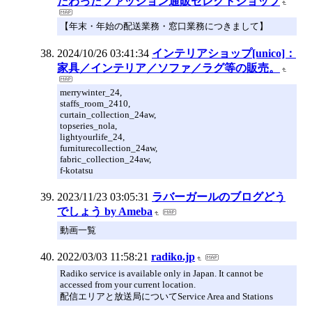
だわったファッション通販セレクトショップ
【年末・年始の配送業務・窓口業務につきまして】
2024/10/26 03:41:34
インテリアショップ[unico]：
家具／インテリア／ソファ／ラグ等の販売。
merrywinter_24,
staffs_room_2410,
curtain_collection_24aw,
topseries_nola,
lightyourlife_24,
furniturecollection_24aw,
fabric_collection_24aw,
f-kotatsu
2023/11/23 03:05:31
ラバーガールのブログどう
でしょう by Ameba
動画一覧
2022/03/03 11:58:21
radiko.jp
Radiko service is available only in Japan. It cannot be
accessed from your current location.
配信エリアと放送局についてService Area and Stations