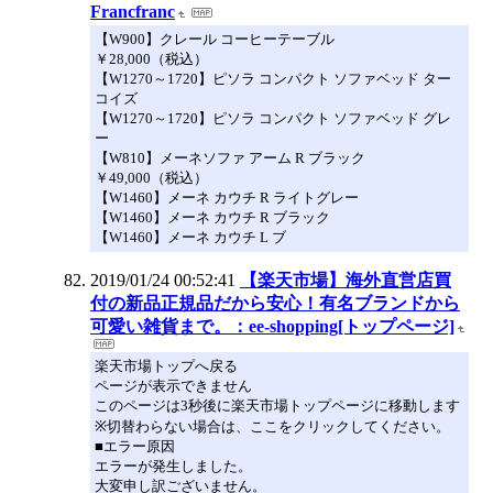
Francfranc
【W900】クレール コーヒーテーブル
￥28,000（税込）
【W1270～1720】ピソラ コンパクト ソファベッド ター
コイズ
【W1270～1720】ピソラ コンパクト ソファベッド グレ
ー
【W810】メーネソファ アーム R ブラック
￥49,000（税込）
【W1460】メーネ カウチ R ライトグレー
【W1460】メーネ カウチ R ブラック
【W1460】メーネ カウチ L ブ
2019/01/24 00:52:41
【楽天市場】海外直営店買
付の新品正規品だから安心！有名ブランドから
可愛い雑貨まで。：ee-shopping[トップページ]
楽天市場トップへ戻る
ページが表示できません
このページは3秒後に楽天市場トップページに移動します
※切替わらない場合は、ここをクリックしてください。
■エラー原因
エラーが発生しました。
大変申し訳ございません。