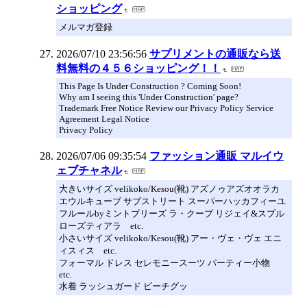
ショッピング
メルマガ登録
2026/07/10 23:56:56
サプリメントの通販なら送
料無料の４５６ショッピング！！
This Page Is Under Construction ? Coming Soon!
Why am I seeing this 'Under Construction' page?
Trademark Free Notice Review our Privacy Policy Service
Agreement Legal Notice
Privacy Policy
2026/07/06 09:35:54
ファッション通販 マルイウ
ェブチャネル
大きいサイズ velikoko/Kesou(靴) アズノゥアズオオラカ
エウルキューブ サブストリート スーパーハッカフィーユ
フルールbyミントブリーズ ラ・クープ リジェイ&スプル
ローズティアラ etc.
小さいサイズ velikoko/Kesou(靴) アー・ヴェ・ヴェ エニ
ィスィス etc.
フォーマル ドレス セレモニースーツ パーティー小物
etc.
水着 ラッシュガード ビーチグッ