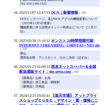
TEL:050-5306-1825
2025/11/07 12:47:53
OCN｜新着情報
OCNトップページ、及びOCN アプリの機能変更について
（2025年11月5日更新）
機能変更に伴う訪問ポイント一時停止について（11月11
日）
2025/03/30 11:10:12
オンスト 24時間視聴可能
INTERNET STREAMING | CHINTAI × YES-fm
華山
濱田祐太郎 アシスタント：ちかこ先生（ほずみ）
2025/01/23 01:09:33
西友ネットスーパー＆全国
配送通販サイト：the-seiyu.com
《新商品》お肉・お魚
《新商品》加工食品・調味料
《新商品》日用品
2024/12/25 05:02:41
【楽天市場】 アットプライ
スショップＣＵＢＥ：デザイン・質・価格にこ