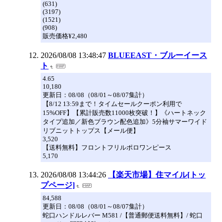
(631)
(3197)
(1521)
(908)
販売価格¥2,480
2026/08/08 13:48:47
BLUEEAST・ブルーイース
ト
4.65
10,180
更新日：08/08（08/01～08/07集計）
【8/12 13:59まで！タイムセールクーポン利用で
15%OFF】【累計販売数11000枚突破！】《ハートネック
タイプ追加／新色ブラウン配色追加》5分袖サマーワイド
リブニットトップス【メール便】
3,520
【送料無料】フロントフリルポロワンピース
5,170
2026/08/08 13:44:26
【楽天市場】住マイル[トッ
プページ]
84,588
更新日：08/08（08/01～08/07集計）
蛇口ハンドルレバー M581 /【普通郵便送料無料】/ 蛇口