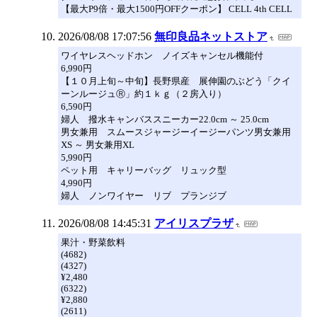
【最大P9倍・最大1500円OFFクーポン】 CELL 4th CELL
2026/08/08 17:07:56
無印良品ネットストア
ワイヤレスヘッドホン ノイズキャンセル機能付
6,990円
【１０月上旬～中旬】長野県産 展伸園のぶどう「クイ
ーンルージュⓇ」約１ｋｇ（２房入り）
6,590円
婦人 撥水キャンバススニーカー22.0cm ～ 25.0cm
男女兼用 スムースジャージーイージーパンツ男女兼用
XS ～ 男女兼用XL
5,990円
ペット用 キャリーバッグ リュック型
4,990円
婦人 ノンワイヤー リブ プランジブ
2026/08/08 14:45:31
アイリスプラザ
果汁・野菜飲料
(4682)
(4327)
¥2,480
(6322)
¥2,880
(2611)