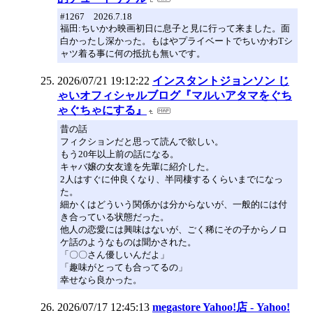
#1267 2026.7.18
福田:ちいかわ映画初日に息子と見に行って来ました。面
白かったし深かった。もはやプライベートでちいかわTシ
ャツ着る事に何の抵抗も無いです。
2026/07/21 19:12:22
インスタントジョンソン じ
ゃいオフィシャルブログ『マルいアタマをぐち
ゃぐちゃにする』
昔の話
フィクションだと思って読んで欲しい。
もう20年以上前の話になる。
キャバ嬢の女友達を先輩に紹介した。
2人はすぐに仲良くなり、半同棲するくらいまでになっ
た。
細かくはどういう関係かは分からないが、一般的には付
き合っている状態だった。
他人の恋愛には興味はないが、ごく稀にその子からノロ
ケ話のようなものは聞かされた。
「〇〇さん優しいんだよ」
「趣味がとっても合ってるの」
幸せなら良かった。
2026/07/17 12:45:13
megastore Yahoo!店 - Yahoo!