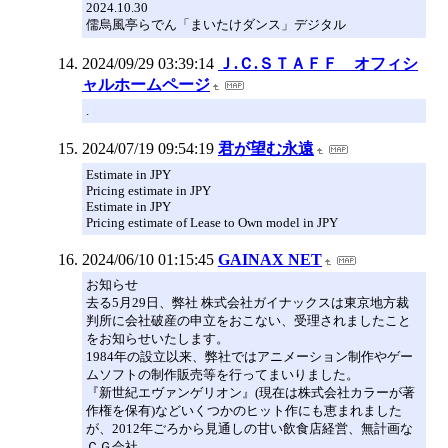
2024.10.30
儒烏風亭らでん「まいたけダンス」デジタル
2024/09/29 03:39:14
Ｊ.Ｃ.ＳＴＡＦＦ オフィシ
ャルホームページ
.
2024/07/19 09:54:19
君が望む永遠
Estimate in JPY
Pricing estimate in JPY
Estimate in JPY
Pricing estimate of Lease to Own model in JPY
2024/06/10 01:15:45
GAINAX NET
お知らせ
去る5月29日、弊社 株式会社ガイナックスは東京地方裁
判所に会社破産の申立をおこない、受理されましたこと
をお知らせいたします。
1984年の設立以来、弊社ではアニメーション制作やゲー
ムソフトの制作販売等を行ってまいりました。
『新世紀エヴァンゲリオン』(現在は株式会社カラーが著
作権を保有)などいくつかのヒット作にも恵まれました
が、2012年ごろから見通しの甘い飲食店経営、無計画な
ＣＧ会社