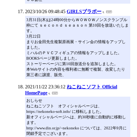
2023/10/26 09:48:45
GIRLSブラボー
3月31日(木)は24時00分からＷＯＷＯＷノンスクランブル
枠にて ｓｅｃｏｎｄ ｓｅａｓｏｎ 第10回を放送いたしま
す。
3月22日
まりお金田先生複製原画展・サイン会の情報をアップし
ました。
ミハルのＰＶＣフィギュアの情報をアップしました。
BOOKSページ更新しました。
ストーリーページに第10回放送分を追加しました。
本Webサイトの内容を権利者に無断で複製、改変したり
第三者に譲渡、販売、
2021/11/22 23:36:12
ねこねこソフト Official
HomePage
おしらせ
ねこねこソフト オフィシャルページは、
https://nekoneko-soft.info/ に移転しました。
新オフィシャルページへは、約30秒後に自動的に移動し
ます。
http://www.din.or.jp/~nekoneko については、2022年9月に
閉鎖予定でございます。