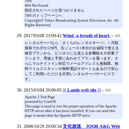
TBS
404 Not Found
指定されたページが見つかりません
TBS のトップページへ
Copyright© Tokyo Broadcasting System Television, Inc. All
Rights Reserved.
2017/03/08 23:09:42
Wind -a breath of heart-
レンタルサーバなら「さくらのレンタルサーバ」！月額
換算でわずか129円、缶ジュース1本分のお値段で使える
格安プランから、ビジネスにも使える多機能＆大容量プ
ランまで、用途と予算に合わせてプランを選べます。さ
らにマルチドメイン対応でメールアドレスも無制限。無
料ウイルススキャンや無料電話サポートもあるので安心
してご利用いただける共用レンタルサーバサービスで
す。
2015/03/04 20:06:05
||| Lantis web site |||
Apache 2 Test Page
powered by CentOS
This page is used to test the proper operation of the Apache
HTTP server after it has been installed. If you can read this
page it means that the Apache HTTP serve
2008/10/29 20:00:34
文化放送 JOQR A&G Web