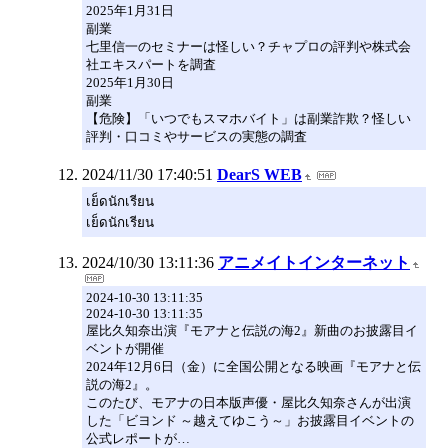
2025年1月31日
副業
七里信一のセミナーは怪しい？チャプロの評判や株式会
社エキスパートを調査
2025年1月30日
副業
【危険】「いつでもスマホバイト」は副業詐欺？怪しい
評判・口コミやサービスの実態の調査
2024/11/30 17:40:51
DearS WEB
เย็ดนักเรียน
เย็ดนักเรียน
2024/10/30 13:11:36
アニメイトインターネット
2024-10-30 13:11:35
2024-10-30 13:11:35
屋比久知奈出演『モアナと伝説の海2』新曲のお披露目イ
ベントが開催
2024年12月6日（金）に全国公開となる映画『モアナと伝
説の海2』。
このたび、モアナの日本版声優・屋比久知奈さんが出演
した「ビヨンド ～越えてゆこう～」お披露目イベントの
公式レポートが…