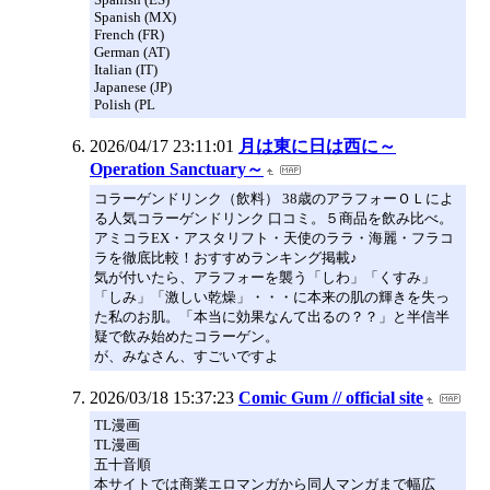
Spanish (MX)
French (FR)
German (AT)
Italian (IT)
Japanese (JP)
Polish (PL
2026/04/17 23:11:01
月は東に日は西に～
Operation Sanctuary～
コラーゲンドリンク（飲料） 38歳のアラフォーＯＬによ
る人気コラーゲンドリンク 口コミ。５商品を飲み比べ。
アミコラEX・アスタリフト・天使のララ・海麗・フラコ
ラを徹底比較！おすすめランキング掲載♪
気が付いたら、アラフォーを襲う「しわ」「くすみ」
「しみ」「激しい乾燥」・・・に本来の肌の輝きを失っ
た私のお肌。「本当に効果なんて出るの？？」と半信半
疑で飲み始めたコラーゲン。
が、みなさん、すごいですよ
2026/03/18 15:37:23
Comic Gum // official site
TL漫画
TL漫画
五十音順
本サイトでは商業エロマンガから同人マンガまで幅広