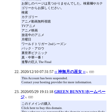
お探しのページは見つかりませんでした。検索欄やカテ
ゴリーからお探しください。
検索
カテゴリー
アニメ動画無料視聴
TVアニメ
アニメ映画
放送中のアニメ
月曜日
ワールドトリガー 2ndシーズン
バック・アロウ
裏世界ピクニック
真・中華一番！
進撃の巨人 The Final
2020/12/10 07:31:57
:: 神無月の巫女 ::
This Account has been suspended.
Contact your hosting provider for more information.
2020/05/29 19:11:18
GREEN BUNNY/ホームペー
ジ
このドメインの購入
Click here to buy this domain.
This webpage was generated by the domain owner using Sedo