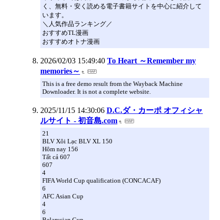
く、無料・安く読める電子書籍サイトを中心に紹介して
います。
＼人気作品ランキング／
おすすめTL漫画
おすすめオトナ漫画
2026/02/03 15:49:40
To Heart ～Remember my
memories～
This is a free demo result from the Wayback Machine
Downloader. It is not a complete website.
2025/11/15 14:30:06
D.C.ダ・カーポ オフィシャ
ルサイト - 初音島.com
21
BLV Xôi Lạc BLV XL 150
Hôm nay 156
Tất cả 607
607
4
FIFA World Cup qualification (CONCACAF)
6
AFC Asian Cup
4
6
Belarusian Cup