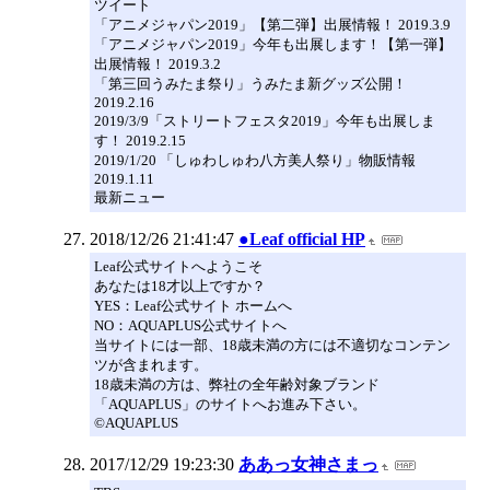
ツイート
「アニメジャパン2019」【第二弾】出展情報！ 2019.3.9
「アニメジャパン2019」今年も出展します！【第一弾】
出展情報！ 2019.3.2
「第三回うみたま祭り」うみたま新グッズ公開！
2019.2.16
2019/3/9「ストリートフェスタ2019」今年も出展しま
す！ 2019.2.15
2019/1/20 「しゅわしゅわ八方美人祭り」物販情報
2019.1.11
最新ニュー
2018/12/26 21:41:47
●Leaf official HP
Leaf公式サイトへようこそ
あなたは18才以上ですか？
YES：Leaf公式サイト ホームへ
NO：AQUAPLUS公式サイトへ
当サイトには一部、18歳未満の方には不適切なコンテン
ツが含まれます。
18歳未満の方は、弊社の全年齢対象ブランド
「AQUAPLUS」のサイトへお進み下さい。
©AQUAPLUS
2017/12/29 19:23:30
ああっ女神さまっ