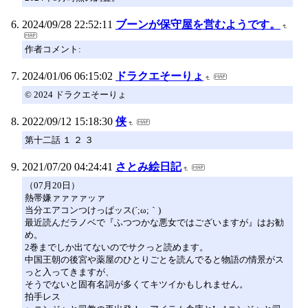
2024/09/28 22:52:11
ブーンが保守屋を営むようです。
作者コメント:
2024/01/06 06:15:02
ドラクエそーりょ
© 2024 ドラクエそーりょ
2022/09/12 15:18:30
侠
第十二話 １ ２ ３
2021/07/20 04:24:41
さとみ絵日記
（07月20日）
熱帯嫌ァァァァッァ
当分エアコンつけっぱッス(´;ω;｀)
最近読んだラノベで『ふつつかな悪女ではございますが』はお勧
め。
2巻までしか出てないのでサクっと読めます。
中国王朝の後宮や薬屋のひとりごとを読んでると物語の情景がス
っと入ってきますが、
そうでないと固有名詞が多くてキツイかもしれません。
拍手レス