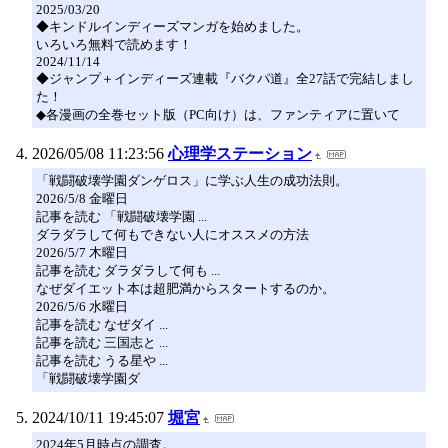
2025/03/20
◆キンドルインディーズマンガを始めました。
いろいろ無料で読めます！
2024/11/14
◆ジャンプ＋インディーズ連載『バクパ道』全27話で完結しまし
た！
◆各漫画の全巻セット版（PC向け）は、ファンティアに置いて
2026/05/08 11:23:56
心理学ステーション
「戦闘破壊学園ダンゲロス」に学ぶ人生の成功法則。
2026/5/8 金曜日
記事を読む 「戦闘破壊学園 ...
ダラダラして何もできない人にオススメの方法
2026/5/7 木曜日
記事を読む ダラダラして何も ...
なぜダイエット本は超肥満からスタートするのか。
2026/5/6 水曜日
記事を読む なぜダイ ...
記事を読む 三国志と ...
記事を読む うる星や ...
「戦闘破壊学園ダ
2024/10/11 19:45:07
堀宮
2024年5月時点の調査。