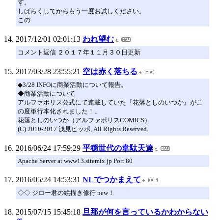
す。
しばらくしてからもう一度お試しください。
この
2017/12/01 02:01:13
われ望む
コメント返信 ２０１７年１１月３０日更新
2017/03/28 23:55:21
空は赤く落ちる
◆3/28 INFOに商業活動について報告。
◆商業活動について
アルファポリス公式にて連載していた『花落としのいつか』がこ
の度単行本化されました！↓
花落としのいつか（アルファポリスCOMICS）
(C) 2010-2017 浅見ヒッポ, All Rights Reserved.
2016/06/24 17:59:29
平穏世代の韋駄天達
Apache Server at www13.sitemix.jp Port 80
2016/05/24 14:53:31
NLでつかまえて
◇◇ ジロー君の絵描き修行 new！
2015/07/15 15:45:18
旦那が何を言っているかわからない