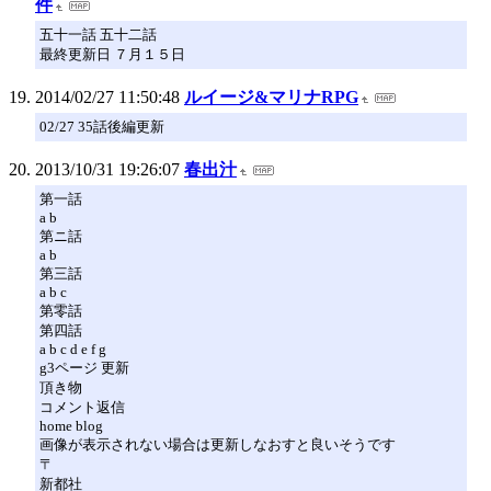
件
五十一話 五十二話
最終更新日 ７月１５日
2014/02/27 11:50:48
ルイージ&マリナRPG
02/27 35話後編更新
2013/10/31 19:26:07
春出汁
第一話
a b
第ニ話
a b
第三話
a b c
第零話
第四話
a b c d e f g
g3ページ 更新
頂き物
コメント返信
home blog
画像が表示されない場合は更新しなおすと良いそうです
〒
新都社