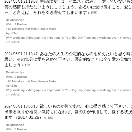
宇宙の法則は「イエス」のみ。 愛していないも
2024/05/01 21:19:07
何の感情も持たないようにしましょう。あるいは受け流すこと。愛
ー」と言えば、それを引き寄せてしまいます
Relationships
Waku 2 Bashar
: 10 Mistakes that Most People Make
Apr 23rd
Why Wedding Videography is Important for Your Big Day Planning a wedding event involves m
om selecti
あなたの人生の否定的なものを変えたいと思う時
2024/05/01 21:13:47
思い、その気分に愛を込めて下さい。否定的なことは全て愛の欠如
ましょう
Relationships
Waku 2 Bashar
: 10 Mistakes that Most People Make
Apr 23rd
Why Wedding Videography is Important for Your Big Day Planning a wedding event involves m
om selecti
欲しいものが何であれ、心に描き感じて下さい。
2024/05/01 18:06:13
出来る限り心地良い気持ちになれば、愛の力が作用して、愛する状
ます （2017.01.25）
Relationships
Waku 2 Bashar