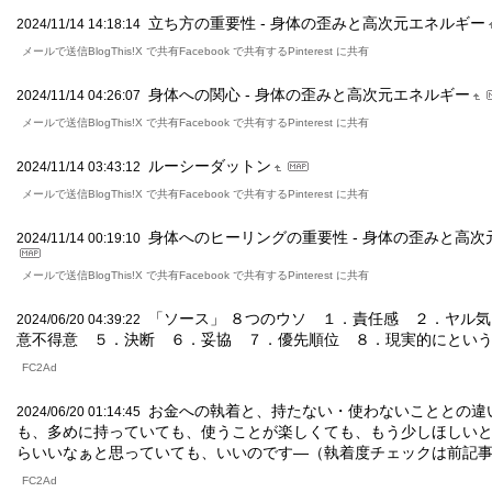
立ち方の重要性 - 身体の歪みと高次元エネルギー
2024/11/14 14:18:14
メールで送信BlogThis!X で共有Facebook で共有するPinterest に共有
身体への関心 - 身体の歪みと高次元エネルギー
2024/11/14 04:26:07
メールで送信BlogThis!X で共有Facebook で共有するPinterest に共有
ルーシーダットン
2024/11/14 03:43:12
メールで送信BlogThis!X で共有Facebook で共有するPinterest に共有
身体へのヒーリングの重要性 - 身体の歪みと高
2024/11/14 00:19:10
メールで送信BlogThis!X で共有Facebook で共有するPinterest に共有
「ソース」 ８つのウソ １．責任感 ２．ヤル
2024/06/20 04:39:22
意不得意 ５．決断 ６．妥協 ７．優先順位 ８．現実的にとい
FC2Ad
お金への執着と、持たない・使わないこととの違
2024/06/20 01:14:45
も、多めに持っていても、使うことが楽しくても、もう少しほしい
らいいなぁと思っていても、いいのです―（執着度チェックは前記
FC2Ad