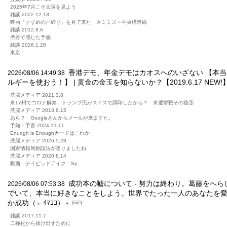
2025年7月こそ太陽を見よう
雑談 2022.12.13
映画「すずめの戸締り」を見て来た 大ミミズ＝中央構造線
雑談 2012.8.6
渋谷で感じた予感
雑談 2026.1.28
東京
香港デモ、年金デモはカオスへのいざない 【本
2026/08/06 14:49:38
ルギーを使おう！】 | 黄金の金玉を知らないか？【2019.6.17 NEW!
洗脳メディア 2021.3.8
米17州でコロナ解禁 トランプ氏がスイスで調印したから？ 米選挙戦その後③
洗脳メディア 2013.6.15
あら？ Googleさんからメールが来ますた。
予知・予言 2024.11.11
Enuogh is Enoughカードはこれか
洗脳メディア 2026.5.28
国家情報局創設法が通りましたね
洗脳メディア 2020.8.14
動画 デイビッドアイク Sp
成功本の嘘について - 努力は終わり。葛藤をへ
2026/08/06 07:53:38
でいて、本当に好きなことをしよう。世界でたった一人のあなたを愛そ
か成功（←ｲﾏｺｺ）
雑談 2017.11.7
二極化から抜け出すために