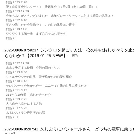
雑談 2025.7.28
祝！奈良黄金村スタート！ 決起集会 ！8月9日（土）10日（日）！
雑談 2023.12.29
今年もありがとうございました 来年グレートリセットに対する庶民の武器は？
雑談 2022.6.10
黄さつ隊 ただ今準備中！ この世の体験はご褒美
雑談 2019.11.8
ワクワクする第一歩 まず〇〇をぶち壊そう
雑談 20
シンクロを起こす方法 心の中のおしゃべりを止め
2026/08/06 07:40:37
らないか？【2019.01.25 NEW!】
雑談 2022.12.30
未来を予言する映画 今際の国のアリス
雑談 2013.8.30
リアルナウシカの世界 読者様からのお便り紹介
雑談 2018.4.16
テレパシー＝分離から合一（ユニティ）元の世界に戻るだけ
雑談 2021.3.12
311から10年目 忘れた去った心
雑談 2023.7.25
人も自分も幸せにする方法
雑談 2017.5.23
あるレストラン経営者のお話
雑談 201
久しぶりにバシャールさん どっちの電車に乗ったのか
2026/08/06 05:07:42