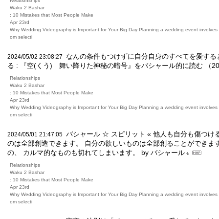
Relationships
Waku 2 Bashar
: 10 Mistakes that Most People Make
Apr 23rd
Why Wedding Videography is Important for Your Big Day Planning a wedding event involves m
om selecti
なんの条件もつけずに自分自身のすべてを愛する
2024/05/02 23:08:27
る : 『空(くう) 舞い降りた神秘の暗号』をバシャール的に読む （2019
Relationships
Waku 2 Bashar
: 10 Mistakes that Most People Make
Apr 23rd
Why Wedding Videography is Important for Your Big Day Planning a wedding event involves m
om selecti
バシャール ☆ スピリット « 他人も自分も傷つ
2024/05/01 21:47:05
のは全部創造できます。 自分の欲しいものは全部創ることができます
の、 カルマ的なものも切れてしまいます。 by バシャール
Relationships
Waku 2 Bashar
: 10 Mistakes that Most People Make
Apr 23rd
Why Wedding Videography is Important for Your Big Day Planning a wedding event involves m
om selecti