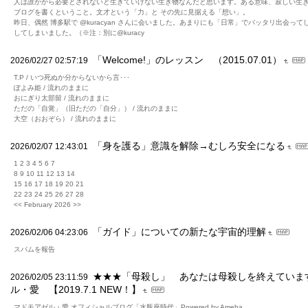
人は誰かから必要とされないと生きていけない生き物なんだと思います。ある意味、寂しい生
ブログを書くということ。文才という「力」と その先に見据える「想い」。
昨日、偶然 博多駅で @kuracyan さんに会いました。あまりにも「日常」でバッタリ出会っ
してしまいました。（※注：別に@kuracy
「Welcome!」のレッスン （2015.07.01）
2026/02/27 02:57:19
T.P / いつ死ぬか分からないから言･･･
ぽよみ姫 / 流れのままに
おにぎり太部留 / 流れのままに
ただの「自覚」（旧ただの「自分」） / 流れのままに
大空（おおぞら） / 流れのままに
「身を護る」意識を解除→むしろ安全になる
2026/02/07 12:43:01
1 2 3 4 5 6 7
8 9 10 11 12 13 14
15 16 17 18 19 20 21
22 23 24 25 26 27 28
<< February 2026 >>
「ガイド」についての新たな宇宙的理解
2026/02/06 04:23:06
スパムを報告
★★★「母殺し」 あなたは母殺しを終えています
2026/02/05 23:11:59
ル・愛 【2019.7.1 NEW！】
マドモアゼル・愛 オフィシャルブログ「水瓶座時代」Powered by Ameba