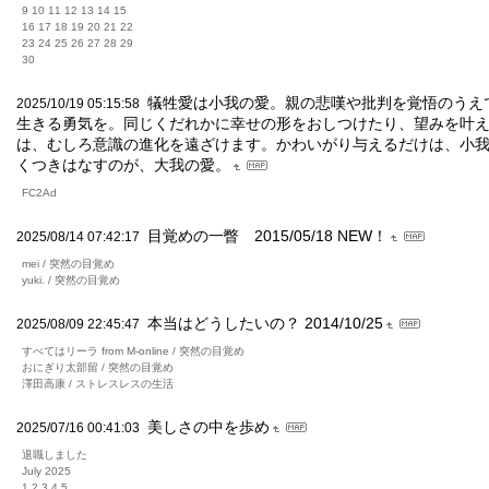
9 10 11 12 13 14 15
16 17 18 19 20 21 22
23 24 25 26 27 28 29
30
犠牲愛は小我の愛。親の悲嘆や批判を覚悟のうえ
2025/10/19 05:15:58
生きる勇気を。同じくだれかに幸せの形をおしつけたり、望みを叶
は、むしろ意識の進化を遠ざけます。かわいがり与えるだけは、小
くつきはなすのが、大我の愛。
FC2Ad
目覚めの一瞥 2015/05/18 NEW！
2025/08/14 07:42:17
mei / 突然の目覚め
yuki. / 突然の目覚め
本当はどうしたいの？ 2014/10/25
2025/08/09 22:45:47
すべてはリーラ from M-online / 突然の目覚め
おにぎり太部留 / 突然の目覚め
澤田高康 / ストレスレスの生活
美しさの中を歩め
2025/07/16 00:41:03
退職しました
July 2025
1 2 3 4 5