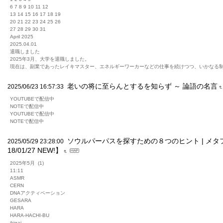
6 7 8 9 10 11 12
13 14 15 16 17 18 19
20 21 22 23 24 25 26
27 28 29 30 31
April 2025
2025.04.01
退職しました
2025年3月、大学を退職しました。
現在は、副業であったレイキマスター、エネルギーワーカーなどの仕事を続けつつ、いかなる
老いの将に至らんとするを知らず ～ 論語の名言
2025/06/23 16:57:33
YOUTUBEで配信中
NOTEで配信中
YOUTUBEで配信中
NOTEで配信中
ソウルパーパスを探すための８つのヒント | メタ
2025/05/29 23:28:00
18/01/27 NEW!】
2025年5月 (1)
11:11
ASMR
CERN
DNAアクティベーション
GESARA
HARA
HARA-HACHI-BU
ikigai