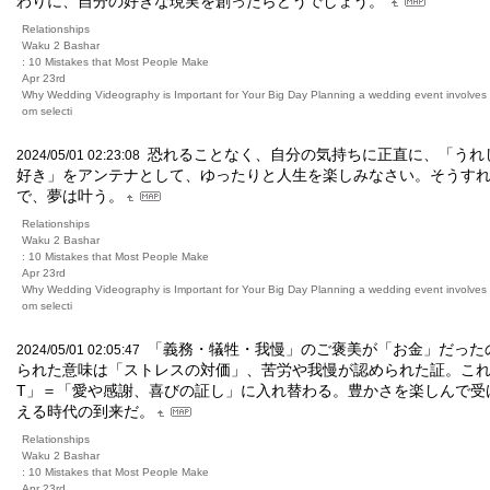
わりに、自分の好きな現実を創ったらどうでしょう。
Relationships
Waku 2 Bashar
: 10 Mistakes that Most People Make
Apr 23rd
Why Wedding Videography is Important for Your Big Day Planning a wedding event involves m
om selecti
恐れることなく、自分の気持ちに正直に、「うれ
2024/05/01 02:23:08
好き」をアンテナとして、ゆったりと人生を楽しみなさい。そうす
で、夢は叶う。
Relationships
Waku 2 Bashar
: 10 Mistakes that Most People Make
Apr 23rd
Why Wedding Videography is Important for Your Big Day Planning a wedding event involves m
om selecti
「義務・犠牲・我慢」のご褒美が「お金」だった
2024/05/01 02:05:47
られた意味は「ストレスの対価」、苦労や我慢が認められた証。これ
T」＝「愛や感謝、喜びの証し」に入れ替わる。豊かさを楽しんで受
える時代の到来だ。
Relationships
Waku 2 Bashar
: 10 Mistakes that Most People Make
Apr 23rd