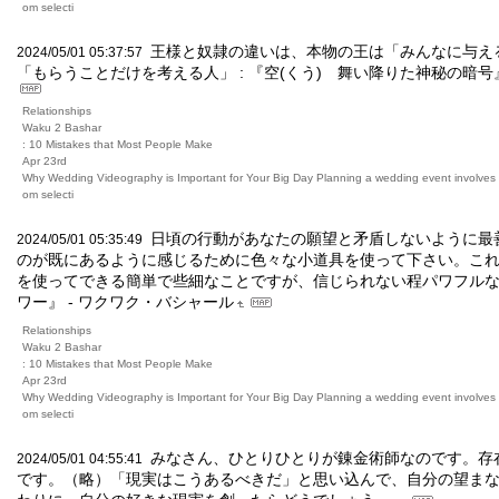
om selecti
王様と奴隷の違いは、本物の王は「みんなに与え
2024/05/01 05:37:57
「もらうことだけを考える人」 : 『空(くう) 舞い降りた神秘の暗号』（2
Relationships
Waku 2 Bashar
: 10 Mistakes that Most People Make
Apr 23rd
Why Wedding Videography is Important for Your Big Day Planning a wedding event involves m
om selecti
日頃の行動があなたの願望と矛盾しないように最
2024/05/01 05:35:49
のが既にあるように感じるために色々な小道具を使って下さい。こ
を使ってできる簡単で些細なことですが、信じられない程パワフル
ワー』 - ワクワク・バシャール
Relationships
Waku 2 Bashar
: 10 Mistakes that Most People Make
Apr 23rd
Why Wedding Videography is Important for Your Big Day Planning a wedding event involves m
om selecti
みなさん、ひとりひとりが錬金術師なのです。存
2024/05/01 04:55:41
です。（略）「現実はこうあるべきだ」と思い込んで、自分の望ま