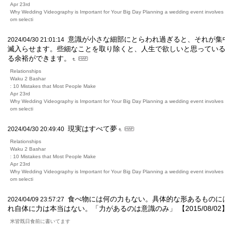
Apr 23rd
Why Wedding Videography is Important for Your Big Day Planning a wedding event involves m
om selecti
意識が小さな細部にとらわれ過ぎると、それが集
2024/04/30 21:01:14
滅入らせます。些細なことを取り除くと、人生で欲しいと思ってい
る余裕ができます。
Relationships
Waku 2 Bashar
: 10 Mistakes that Most People Make
Apr 23rd
Why Wedding Videography is Important for Your Big Day Planning a wedding event involves m
om selecti
現実はすべて夢
2024/04/30 20:49:40
Relationships
Waku 2 Bashar
: 10 Mistakes that Most People Make
Apr 23rd
Why Wedding Videography is Important for Your Big Day Planning a wedding event involves m
om selecti
食べ物には何の力もない。具体的な形あるものに
2024/04/09 23:57:27
れ自体に力は本当はない。「力があるのは意識のみ」 【2015/08/02
米皆既日食前に書いてます