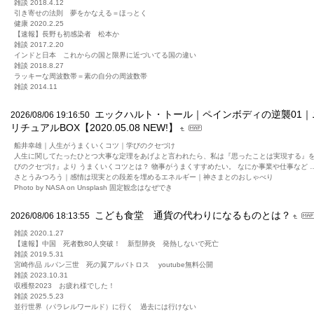
雑談 2018.4.12
引き寄せの法則 夢をかなえる＝ほっとく
健康 2020.2.25
【速報】長野も初感染者 松本か
雑談 2017.2.20
インドと日本 これからの国と限界に近づいてる国の違い
雑談 2018.8.27
ラッキーな周波数帯＝素の自分の周波数帯
雑談 2014.11
エックハルト・トール｜ペインボディの逆襲01｜ニ
2026/08/06 19:16:50
リチュアルBOX【2020.05.08 NEW!】
船井幸雄｜人生がうまくいくコツ｜学びのクセづけ
人生に関してたったひとつ大事な定理をあげよと言われたら、私は『思ったことは実現する』を
びのクセづけ』より うまくいくコツとは？ 物事がうまくすすめたい。 なにか事業や仕事など 
さとうみつろう｜感情は現実との段差を埋めるエネルギー｜神さまとのおしゃべり
Photo by NASA on Unsplash 固定観念はなぜでき
こども食堂 通貨の代わりになるものとは？
2026/08/06 18:13:55
雑談 2020.1.27
【速報】中国 死者数80人突破！ 新型肺炎 発熱しないで死亡
雑談 2019.5.31
宮崎作品 ルパン三世 死の翼アルバトロス youtube無料公開
雑談 2023.10.31
収穫祭2023 お疲れ様でした！
雑談 2025.5.23
並行世界（パラレルワールド）に行く 過去には行けない