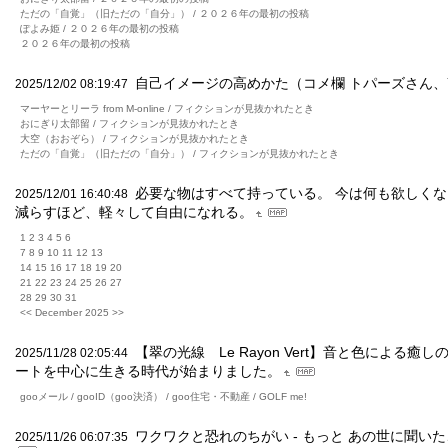
ただの「自覚」（旧ただの「自分」） / ２０２６年の最初の投稿
ぽよみ姫 / ２０２６年の最初の投稿
２０２６年の最初の投稿
自己イメージの高めかた（コメ欄 トパーズさん、Yu
2025/12/02 08:19:47
マーヤーとリーラ from M-online / フィクションが見抜かれたとき
おにぎり太部留 / フィクションが見抜かれたとき
大空（おおぞら） / フィクションが見抜かれたとき
ただの「自覚」（旧ただの「自分」） / フィクションが見抜かれたとき
必要な物はすべて持っている。 今は何も欲しくな
2025/12/01 16:40:48
減らすほど、軽々して自由になれる。
1 2 3 4 5 6
7 8 9 10 11 12 13
14 15 16 17 18 19 20
21 22 23 24 25 26 27
28 29 30 31
<< December 2025 >>
【翠の光線 Le Rayon Vert】音と色による癒
2025/11/28 02:05:44
ートを中心に生きる時代が始まりました。
gooメール / gooID（goo決済） / goo住宅・不動産 / GOLF me!
ワクワクと恐れのちがい - もっと あの世に聞い
2025/11/26 06:07:35