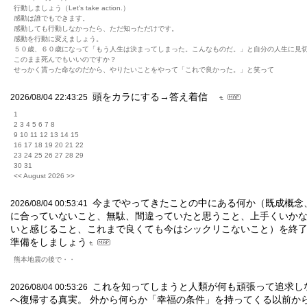
行動しましょう（Let's take action.）
感動は誰でもできます。
感動しても行動しなかったら、ただ知っただけです。
感動を行動に変えましょう。
５０歳、６０歳になって「もう人生は決まってしまった。こんなものだ。」と自分の人生に見
このまま死んでもいいのですか？
せっかく貰った命なのだから、やりたいことをやって「これで良かった。」と笑って
頭をカラにする→答え着信
2026/08/04 22:43:25
1
2 3 4 5 6 7 8
9 10 11 12 13 14 15
16 17 18 19 20 21 22
23 24 25 26 27 28 29
30 31
<< August 2026 >>
今までやってきたことの中にある何か（既成概念
2026/08/04 00:53:41
に合っていないこと、無駄、間違っていたと思うこと、上手くいか
いと感じること、これまで良くても今はシックリこないこと）を終
準備をしましょう
熊本地震の後で・・
これを知ってしまうと人類が何も頑張って追求し
2026/08/04 00:53:26
へ復帰する真実。 外から何らか「幸福の条件」を持ってくる以前か