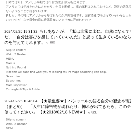
日本では9日、アメリカ時刻では8日に皆既日食が起こります。
アメリカでは学校を休みにさせたり、州兵を配備し、車の燃料は入れておけなど、通常の天体
ないようなことが起きています。
折しも、その時にアメリカから呼ばれたのが岸田首相です。国賓待遇で呼ばれていそいそと出
いのですが、なぜ日食の日に皆既日食のアメリカに呼ばれたので
もしあなたが、「私は非常に楽に、自然になんで
2024/02/25 19:31:32
だ」「自分は喜びを感じていていいんだ」と思って生きているのな
のを与えてくれます。
Skip to content
Waku 2 Bashar
MENU
More »
Nothing Found
It seems we can’t find what you’re looking for. Perhaps searching can help.
Search for:
Search for:
More Inspiration
Copyright © Tips & Article
【★最重要★】バシャールの語る自分の観念や現
2024/02/25 10:46:04
（まとめ） - 「人生に障害物が現れたり、怖れが出てきたら、この
使ってください」 【★2018/02/18 NEW!★】
Skip to content
Waku 2 Bashar
MENU