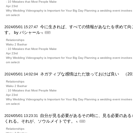
: 10 Mistakes that Most People Make
Apr 23rd
Why Wedding Videography is Important for Your Big Day Planning a wedding event involves m
om selecti
今に生きれば、すべての情報があなたを求めて向
2024/05/01 15:27:47
す。 by バシャール
Relationships
Waku 2 Bashar
: 10 Mistakes that Most People Make
Apr 23rd
Why Wedding Videography is Important for Your Big Day Planning a wedding event involves m
om selecti
ネガティブな感情はただ放っておけば良い （2017.
2024/05/01 14:02:04
Relationships
Waku 2 Bashar
: 10 Mistakes that Most People Make
Apr 23rd
Why Wedding Videography is Important for Your Big Day Planning a wedding event involves m
om selecti
自分が見る必要があるその時に、見る必要のある
2024/05/01 13:23:31
くれる。それが、ソウルメイトです。
Relationships