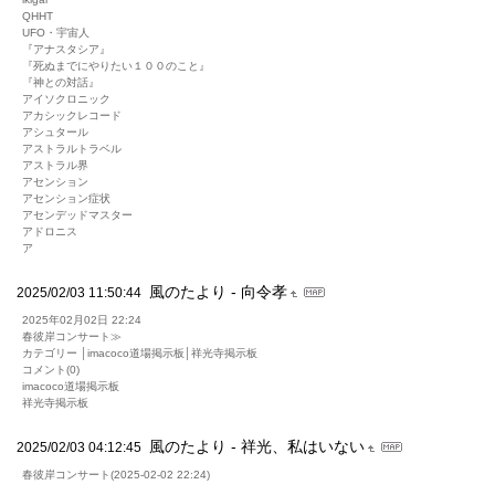
QHHT
UFO・宇宙人
『アナスタシア』
『死ぬまでにやりたい１００のこと』
『神との対話』
アイソクロニック
アカシックレコード
アシュタール
アストラルトラベル
アストラル界
アセンション
アセンション症状
アセンデッドマスター
アドロニス
ア
風のたより - 向令孝
2025/02/03 11:50:44
2025年02月02日 22:24
春彼岸コンサート≫
カテゴリー │imacoco道場掲示板│祥光寺掲示板
コメント(0)
imacoco道場掲示板
祥光寺掲示板
風のたより - 祥光、私はいない
2025/02/03 04:12:45
春彼岸コンサート(2025-02-02 22:24)