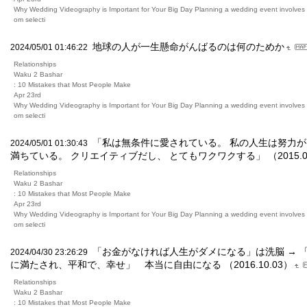
Why Wedding Videography is Important for Your Big Day Planning a wedding event involves m
om selecti
地球の人が一生懸命がんばるのは何のためか
2024/05/01 01:46:22
Relationships
Waku 2 Bashar
: 10 Mistakes that Most People Make
Apr 23rd
Why Wedding Videography is Important for Your Big Day Planning a wedding event involves m
om selecti
「私は無条件に愛されている。 私の人生は努力が
2024/05/01 01:30:43
満ちている。 クリエイティブだし、 とてもワクワクする」 （2015.05
Relationships
Waku 2 Bashar
: 10 Mistakes that Most People Make
Apr 23rd
Why Wedding Videography is Important for Your Big Day Planning a wedding event involves m
om selecti
「お金がなければ人生がダメになる」は洗脳 → 
2024/04/30 23:26:29
に満たされ、平和で、幸せ」 本当に自由になる （2016.10.03）
Relationships
Waku 2 Bashar
: 10 Mistakes that Most People Make