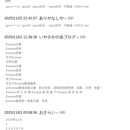
gooメール / gooID（goo決済） / goo住宅・不動産 / GOLF me!
ありやなしや
2025/11/25 22:42:57
gooメール / gooID（goo決済） / goo住宅・不動産 / GOLF me!
いやさかの会ブログ
2025/11/01 11:36:39
Exness注册
Exness登录
Exness官网
关于Exness
立即注册
Exness注册
Exness登录
Exness官网
关于Exness
专注于Exness数据服务
让Exness数据采集注册、标注登录、训练变得更简单、高效、方便、快捷！
Exness 外 汇 官 网 Exness 真 实 账 户 Exness 和 作 伙 伴
Exness官网
Exness集团是一家集注册、登录、
おさらい
2025/11/01 05:08:56
2025年11月
1
2 3 4 5 6 7 8