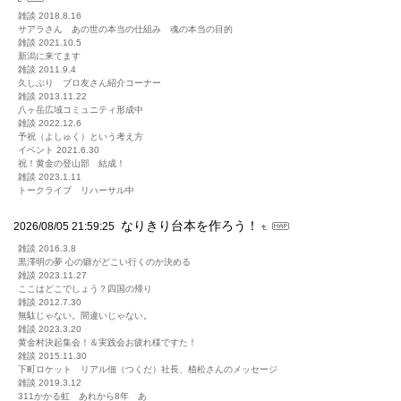
雑談 2018.8.16
サアラさん あの世の本当の仕組み 魂の本当の目的
雑談 2021.10.5
新潟に来てます
雑談 2011.9.4
久しぶり ブロ友さん紹介コーナー
雑談 2013.11.22
八ヶ岳広域コミュニティ形成中
雑談 2022.12.6
予祝（よしゅく）という考え方
イベント 2021.6.30
祝！黄金の登山部 結成！
雑談 2023.1.11
トークライブ リハーサル中
なりきり台本を作ろう！
2026/08/05 21:59:25
雑談 2016.3.8
黒澤明の夢 心の癖がどこい行くのか決める
雑談 2023.11.27
ここはどこでしょう？四国の帰り
雑談 2012.7.30
無駄じゃない。間違いじゃない。
雑談 2023.3.20
黄金村決起集会！＆実践会お疲れ様ですた！
雑談 2015.11.30
下町ロケット リアル佃（つくだ）社長、植松さんのメッセージ
雑談 2019.3.12
311かかる虹 あれから8年 あ