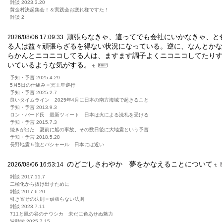
雑談 2023.3.20
黄金村決起集会！＆実践会お疲れ様ですた！
雑談 2
頑張らなきゃ、這ってでも会社にいかなきゃ、と
2026/08/06 17:09:33
る人は益々頑張らざるを得ない状況になっている。逆に、なんとか
らかんとニコニコしてる人は、ますます調子よくニコニコしてたり
いているような気がする。
予知・予言 2025.4.29
5月5日の仕組み＝冥王星逆行
予知・予言 2025.2.7
良いタイムライン 2025年4月に日本の南方海域で起きること
予知・予言 2013.9.3
ロン・バード氏 最新ツィート 日本は火による洗礼を受ける
予知・予言 2015.7.3
続きが出た 夏前に船の事故、その数日後に大地震という予言
予知・予言 2018.5.28
長野地震５強とバシャール 日本には近い
のどごしさわやか 夢をかなえることについて
2026/08/06 16:53:14
雑談 2017.11.7
二極化から抜け出すために
雑談 2017.6.20
引き寄せの法則＝頑張らない法則
雑談 2023.7.11
711と風の谷のナウシカ 未だに色あせぬ魅力
波動学 2025.7.15