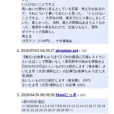
いじけないことですよ
長いあいだ密かに支えとしている言葉・考え方があるの
で、それについて書いてみたいと思った。 「いじけない
ことですよ。」 大学生の頃、東京でひとり暮らしをして
いた。貧しかった。 当時、親との関係はあまりよくなか
った。無理やり家を出たので、仕送りもなく、奨学…
ダイナミック気晴らし
考える
19万ドン（1140円）。十分価値あ
2026/05/03 04:39:27
airoplane.net
【喰心×お食事ちゅうぼう】GWの最高に穴場レストラン
といえばここで間違いなし！黒毛和牛の赤みを堪能せよ
2026/05/03おいしいものだけ紹介します（食全般）,さ
いたま市（大宮/浦和など）の記事お食事ちゅうぼう,大
宮,焼肉
おいしいものだけ紹介します（食全般） (597)
さいたま市（大宮/浦和など）の記事 (265)
2026/04/30 08:58:36
Matzにっき
«前10日分 追記
<< 2026/04/ 1 2 3 4 5 6 7 8 9 10 11 12 13 14 15 16 17 18 19
20 21 22 23 24 25 26 27 28 29 30 >>