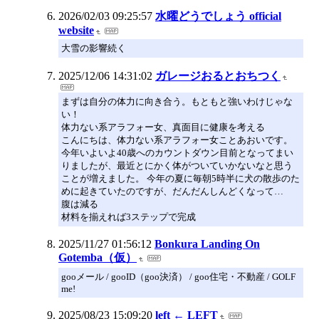
2026/02/03 09:25:57
水曜どうでしょう official
website
大雪の影響続く
2025/12/06 14:31:02
ガレージおるとおちつく
まずは自分の体力に向き合う。もともと強いわけじゃな
い！
体力ない系アラフォー女、真面目に健康を考える
こんにちは、体力ない系アラフォー女ことあおいです。
今年いよいよ40歳へのカウントダウン目前となってまい
りましたが、最近とにかく体がついていかないなと思う
ことが増えました。 今年の夏に毎朝5時半に犬の散歩のた
めに起きていたのですが、だんだんしんどくなって…
腹は減る
材料を揃えれば3ステップで完成
2025/11/27 01:56:12
Bonkura Landing On
Gotemba（仮）
gooメール / gooID（goo決済） / goo住宅・不動産 / GOLF
me!
2025/08/23 15:09:20
left ← LEFT