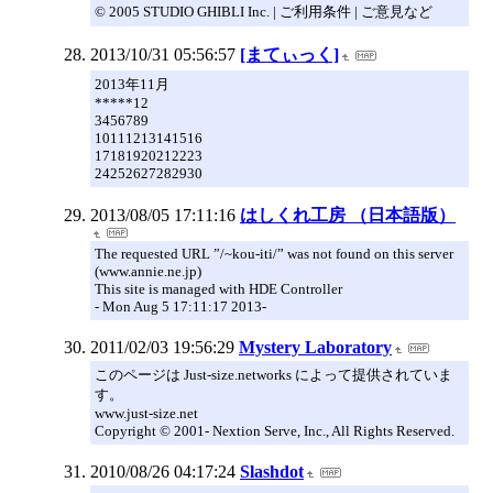
© 2005 STUDIO GHIBLI Inc. | ご利用条件 | ご意見など
2013/10/31 05:56:57
[まてぃっく]
2013年11月
*****12
3456789
10111213141516
17181920212223
24252627282930
2013/08/05 17:11:16
はしくれ工房 （日本語版）
The requested URL ”/~kou-iti/” was not found on this server
(www.annie.ne.jp)
This site is managed with HDE Controller
- Mon Aug 5 17:11:17 2013-
2011/02/03 19:56:29
Mystery Laboratory
このページは Just-size.networks によって提供されていま
す。
www.just-size.net
Copyright © 2001- Nextion Serve, Inc., All Rights Reserved.
2010/08/26 04:17:24
Slashdot