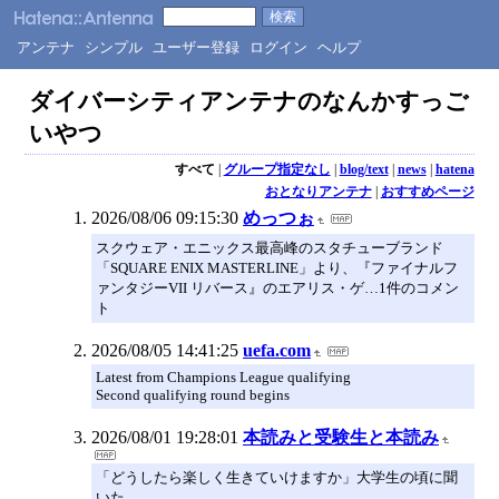
アンテナ
シンプル
ユーザー登録
ログイン
ヘルプ
ダイバーシティアンテナのなんかすっご
いやつ
すべて
|
グループ指定なし
|
blog/text
|
news
|
hatena
おとなりアンテナ
|
おすすめページ
2026/08/06 09:15:30
めっつぉ
スクウェア・エニックス最高峰のスタチューブランド
「SQUARE ENIX MASTERLINE」より、『ファイナルフ
ァンタジーVII リバース』のエアリス・ゲ…1件のコメン
ト
2026/08/05 14:41:25
uefa.com
Latest from Champions League qualifying
Second qualifying round begins
2026/08/01 19:28:01
本読みと受験生と本読み
「どうしたら楽しく生きていけますか」大学生の頃に聞
いた