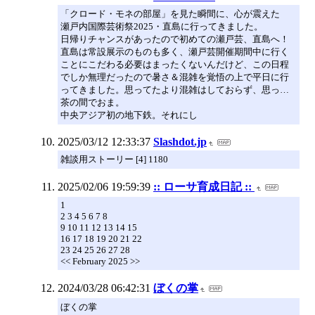
「クロード・モネの部屋」を見た瞬間に、心が震えた
瀬戸内国際芸術祭2025・直島に行ってきました。
日帰りチャンスがあったので初めての瀬戸芸、直島へ！
直島は常設展示のものも多く、瀬戸芸開催期間中に行く
ことにこだわる必要はまったくないんだけど、この日程
でしか無理だったので暑さ＆混雑を覚悟の上で平日に行
ってきました。思ってたより混雑はしておらず、思っ…
茶の間でおま。
中央アジア初の地下鉄。それにし
2025/03/12 12:33:37
Slashdot.jp
雑談用ストーリー [4] 1180
2025/02/06 19:59:39
:: ローサ育成日記 ::
1
2 3 4 5 6 7 8
9 10 11 12 13 14 15
16 17 18 19 20 21 22
23 24 25 26 27 28
<< February 2025 >>
2024/03/28 06:42:31
ぼくの掌
ぼくの掌